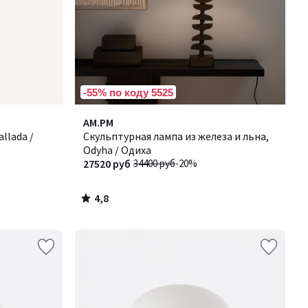
-55% по коду 5525
4,8
AM.PM
/ 5
llada /
Скульптурная лампа из железа и льна,
Odyha / Одиха
27520 руб
34400 руб
-20%
4,8
/
5