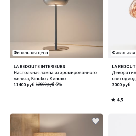
Финальная цена
Финальная
4,5
LA REDOUTE INTERIEURS
LA REDOUT
/ 5
Настольная лампа из хромированного
Декоратив
железа, Kinoko / Киноко
светодиодн
11400 руб
12000 руб
-5%
Оноки
3000 руб
4,5
/
5