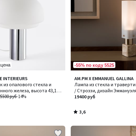
 цена
-55% по коду 5525
3,6
E INTERIEURS
AM.PM X EMMANUEL GALLINA
/ 5
 из опалового стекла и
Лампа из стекла и травертин
ного железа, высота 43,1
/ Строззи, дизайн Эммануэл
ILDA / АГАТИЛЬДА
25500 руб
-14%
19400 руб
3,6
/
5