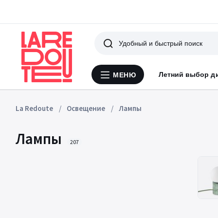
Поиск
Летний выбор д
МЕНЮ
Меню
La
Redoute
La Redoute
Освещение
Лампы
Лампы
207