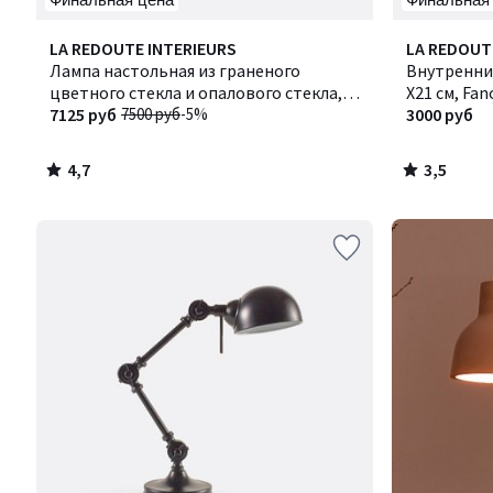
4,7
3,5
LA REDOUTE INTERIEURS
LA REDOUT
/ 5
/ 5
Лампа настольная из граненого
Внутренни
цветного стекла и опалового стекла,
Х21 см, Fan
Dima / Дима
7125 руб
7500 руб
-5%
3000 руб
4,7
3,5
/
/
5
5
Ближе,
чем
кажется!
Товары
со
склада
в
России