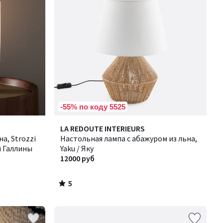
-55% по коду 5525
5
LA REDOUTE INTERIEURS
/
а, Strozzi
Настольная лампа с абажуром из льна,
5
я Галлины
Yaku / Яку
12000 руб
5
/
5