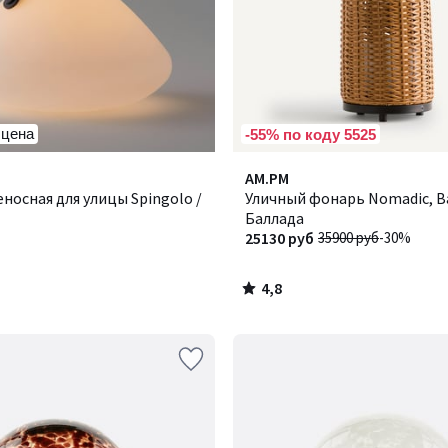
 цена
-55% по коду 5525
4,8
AM.PM
/ 5
носная для улицы Spingolo /
Уличный фонарь Nomadic, Ba
Баллада
25130 руб
35900 руб
-30%
4,8
/
5