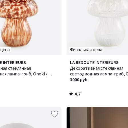
 цена
Финальная цена
4,7
E INTERIEURS
LA REDOUTE INTERIEURS
/ 5
ная стеклянная
Декоративная стеклянная
ая лампа-гриб, Onoki /
светодиодная лампа-гриб, O
Оноки
3000 руб
4,7
/
5