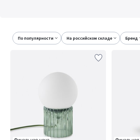
По популярности
на российском складе
бренд
Финальная цена
Финальная