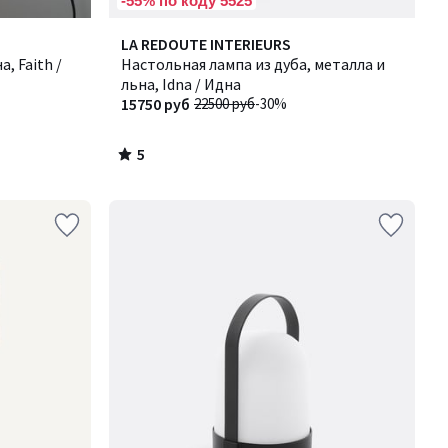
-55% по коду 5525
5
LA REDOUTE INTERIEURS
/
, Faith /
Настольная лампа из дуба, металла и
5
льна, Idna / Идна
15750 руб
22500 руб
-30%
5
/
5