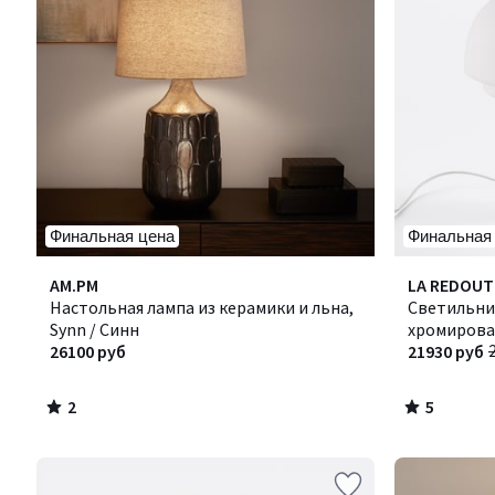
Финальная цена
Финальная
2
5
AM.PM
LA REDOUT
/
/
Настольная лампа из керамики и льна,
Светильник
5
5
Synn / Синн
хромирован
26100 руб
см, AGATH
21930 руб
2
5
/
/
5
5