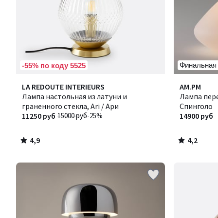
Финальная
-55% по коду 5525
4,9
4,2
LA REDOUTE INTERIEURS
AM.PM
/ 5
/ 5
Лампа настольная из латуни и
Лампа пере
граненного стекла, Ari / Ари
Спинголо
11250 руб
15000 руб
-25%
14900 руб
4,9
4,2
/
/
5
5