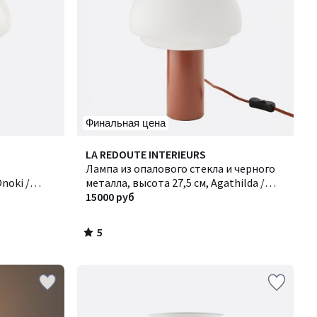
Финальная цена
5
LA REDOUTE INTERIEURS
/
Лампа из опалового стекла и черного
5
noki /
металла, высота 27,5 см, Agathilda /
Агатильда
15000 руб
5
/
5