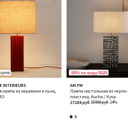
 цена
-55% по коду 5525
5
E INTERIEURS
AM.PM
/
 лампа из керамики и льна,
Лампа настольная из черно
5
МО
пластика, Kucha / Куча
27284 руб
35900 руб
-24%
5
/
5