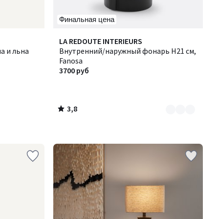
Финальная цена
3,8
Количество
LA REDOUTE INTERIEURS
/ 5
а и льна
цветов:
Внутренний/наружный фонарь H21 см,
2
Fanosa
3700 руб
3,8
/
5