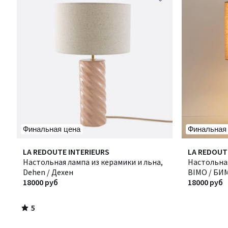
Финальная цена
Финальная
5
LA REDOUTE INTERIEURS
LA REDOUT
/
Настольная лампа из керамики и льна,
Настольная
5
Dehen / Дехен
BIMO / БИ
18000 руб
18000 руб
5
/
5