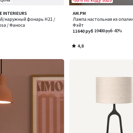
-55% по коду 5525
4,8
E INTERIEURS
AM.PM
/ 5
й/наружный фонарь H21 /
Лампа настольная из опалина
osa / Фаноса
Фэйт
11640 руб
19400 руб
-40%
4,8
/
5