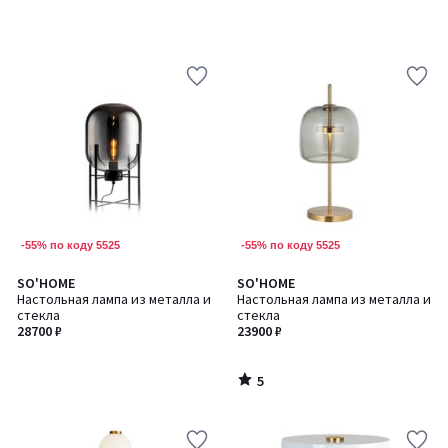
-55% по коду 5525
-55% по коду 5525
5
SO'HOME
SO'HOME
/
Настольная лампа из металла и
Настольная лампа из металла и
5
стекла
стекла
28700 ₽
23900 ₽
5
/
5