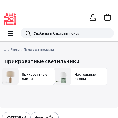
В
корзи
La
Redoute
Меню
Поиск
...
Лампы
Прикроватные лампы
Прикроватные светильники
Прикроватные
Настольные
лампы
лампы
КАТЕГОРИИ
Фильтр