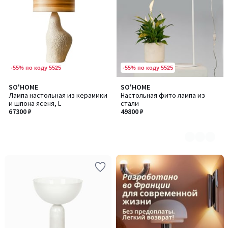
-55% по коду 5525
-55% по коду 5525
SO'HOME
SO'HOME
Количество
Лампа настольная из керамики
Настольная фито лампа из
цветов:
и шпона ясеня, L
стали
2
67300 ₽
49800 ₽