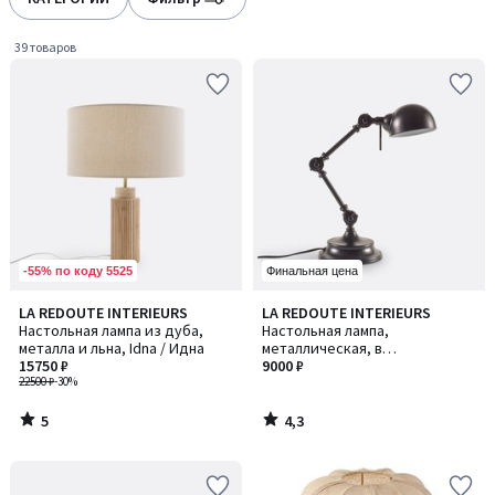
39 товаров
-55% по коду 5525
Финальная цена
5
4,3
LA REDOUTE INTERIEURS
LA REDOUTE INTERIEURS
/
/ 5
Настольная лампа из дуба,
Настольная лампа,
5
металла и льна, Idna / Идна
металлическая, в
15750 ₽
индустриальном стиле, Kikan /
9000 ₽
22500 ₽
-30%
Кикан
5
4,3
/
/
5
5