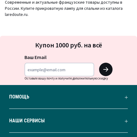
Современные и актуальные французские товары доступны в
России. Купите прикроватную лампу для спальни из каталога
laredoute.ru.
Подписка
Купон 1000 руб. на всё
на
новости
Ваш Email
OK
Оставьте вашу почту и получите дополнительную скидку
ПОМОЩЬ
НАШИ СЕРВИСЫ