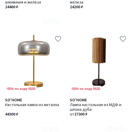
алюминия и железа
железа
2
24400 ₽
24200 ₽
-55% по коду 5525
-55% по коду 5525
SO'HOME
SO'HOME
Количество
Количество
Настольная лампа из металла
Лампа настольная из МДФ и
цветов:
цветов:
шпона дуба
2
3
44300 ₽
от
27300 ₽