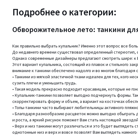
Подробнее о категории:
Обворожительное лето: танкини дл
Как правильно выбрать купальник? Именно этот вопрос все бо
До недавнего времени существовал определенный стереотип, с
Однако современные дизайнеры предлагают смотреть шире: к В
Этот вариант купальника, состоящий из плавок и стильного зак
внимание к танкини обеспечено надолго и во многом благодар
• Танкини из мягкой эластичной ткани идеален для тех, кого н
сузить плечи и уменьшить грудь.
• Такая модель прекрасно подходит красавицам, которые не го
• Купальник-танкини позволяет выгодно подчеркнуть формы. Т
скорректировать форму и объем, а вариант на косточках обес
• Топы-танкини часто выбирают любительницы активного пляжног
• Благодаря разнообразию расцветок можно выгодно обыграть
и роста, а яркий рисунок поможет Вам стать настоящей звездой
• Верх и низ танкини могут различаться и это будет выглядеть
однотонные низ и верх и вовсе позволят Вам выглядеть намного