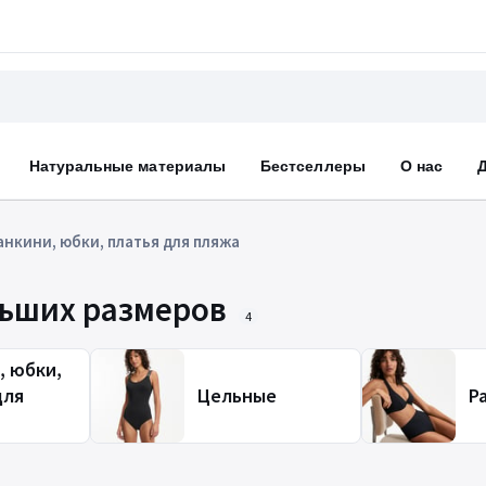
Натуральные материалы
Бестселлеры
О нас
анкини, юбки, платья для пляжа
льших размеров
4
, юбки,
для
Цельные
Р