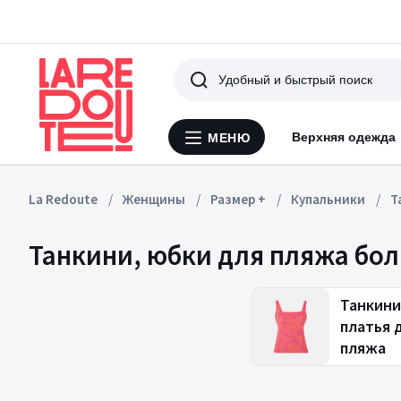
Поиск
Верхняя одежда
МЕНЮ
Меню
La
Redoute
La Redoute
Женщины
Размер +
Купальники
Т
Танкини, юбки для пляжа бо
Танкини
платья 
пляжа