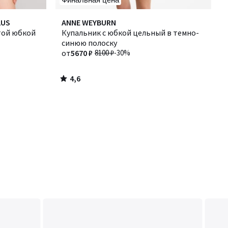
4,6
LUS
ANNE WEYBURN
/ 5
той юбкой
Купальник с юбкой цельный в темно-
синюю полоску
от
5670 ₽
8100 ₽
-30%
4,6
/
5