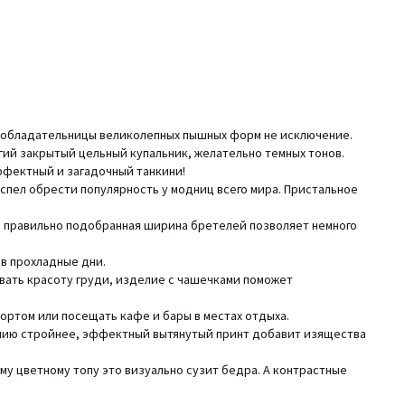
 и обладательницы великолепных пышных форм не исключение.
ий закрытый цельный купальник, желательно темных тонов.
ффектный и загадочный танкини!
успел обрести популярность у модниц всего мира. Пристальное
, а правильно подобранная ширина бретелей позволяет немного
 в прохладные дни.
вать красоту груди, изделие с чашечками поможет
портом или посещать кафе и бары в местах отдыха.
алию стройнее, эффектный вытянутый принт добавит изящества
ому цветному топу это визуально сузит бедра. А контрастные