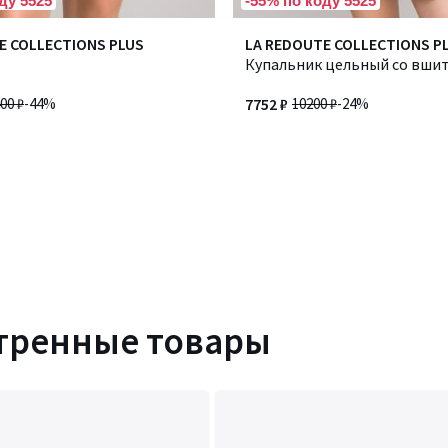
ду 5525
-55% по коду 5525
E COLLECTIONS PLUS
LA REDOUTE COLLECTIONS P
Купальник цельный со вши
00 ₽
-44%
7752 ₽
10200 ₽
-24%
тренные товары