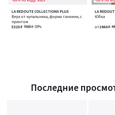
-55% по коду 5525
-55% по ко
LA REDOUTE COLLECTIONS PLUS
LA REDOUT
Верх от купальника, форма танкини, с
Юбка
принтом
5320 ₽
7600 ₽
-30%
от
2464 ₽
44
Последние просмо