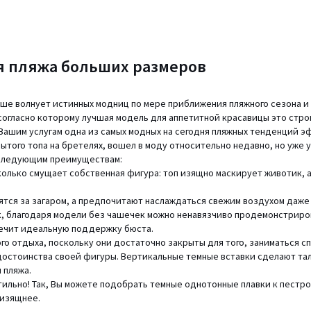
я пляжа больших размеров
льше волнует истинных модниц по мере приближения пляжного сезона
огласно которому лучшая модель для аппетитной красавицы это строг
ашим услугам одна из самых модных на сегодня пляжных тенденций э
рытого топа на бретелях, вошел в моду относительно недавно, но уже 
я следующим преимуществам:
есколько смущает собственная фигура: топ изящно маскирует животик
нятся за загаром, а предпочитают наслаждаться свежим воздухом даже
ак, благодаря модели без чашечек можно ненавязчиво продемонстриро
печит идеальную поддержку бюста.
о отдыха, поскольку они достаточно закрыты для того, заниматься с
 достоинства своей фигуры. Вертикальные темные вставки сделают т
 пляжа.
 стильно! Так, Вы можете подобрать темные однотонные плавки к пестр
 изящнее.