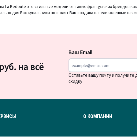
 La Redoute это стильные модели от таких французских брендов как R 
льно для Вас купальники позволят Вам создавать великолепные пляж
Подписка
на
Ваш Email
новости
руб. на всё
Оставьте вашу почту и получите
скидку
ЕРВИСЫ
О КОМПАНИИ