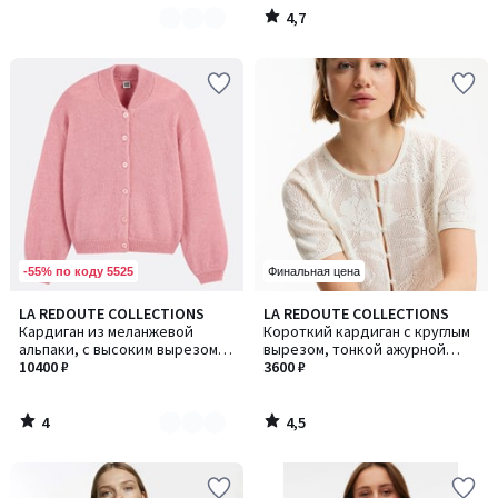
4,7
/
5
-55% по коду 5525
Финальная цена
4
4,5
LA REDOUTE COLLECTIONS
LA REDOUTE COLLECTIONS
Количество
/
/ 5
Кардиган из меланжевой
Короткий кардиган с круглым
цветов:
5
альпаки, с высоким вырезом,
вырезом, тонкой ажурной
2
крупной вязки
10400 ₽
вязки, с застежкой на
3600 ₽
пуговицы
4
4,5
/
/
5
5