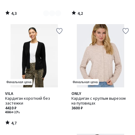
4,3
4,2
/
/
5
5
Финальная цена
Финальная цена
4,7
VILA
ONLY
/ 5
Кардиган короткий без
Кардиган с круглым вырезом
застежки
на пуговицах
4410 ₽
3600 ₽
4900 ₽
-10%
4,7
/
5