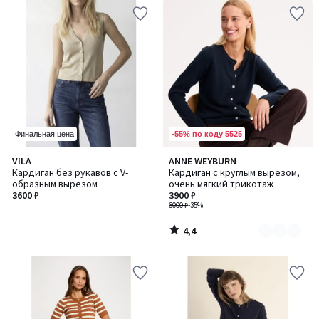
-55% по коду 5525
Финальная цена
4,4
VILA
ANNE WEYBURN
Количество
/ 5
Кардиган без рукавов с V-
Кардиган с круглым вырезом,
цветов:
образным вырезом
очень мягкий трикотаж
2
3600 ₽
3900 ₽
6000 ₽
-35%
4,4
/
5