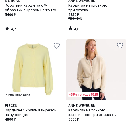
4,7
4,6
MORGAN
ANNE WEYBURN
/ 5
/ 5
Короткий кардиган с V-
Кардиган из плотного
образным вырезом из тонкого
трикотажа
трикотажа
5400 ₽
6750 ₽
7500 ₽
-10%
4,7
4,6
/
/
5
5
-55% по коду 5525
Финальная цена
4,7
PIECES
ANNE WEYBURN
Количество
/ 5
Кардиган с круглым вырезом
Кардиган из тонкого
цветов:
на пуговицах
эластичного трикотажа с
2
4800 ₽
контрастной отделкой по
9000 ₽
краям