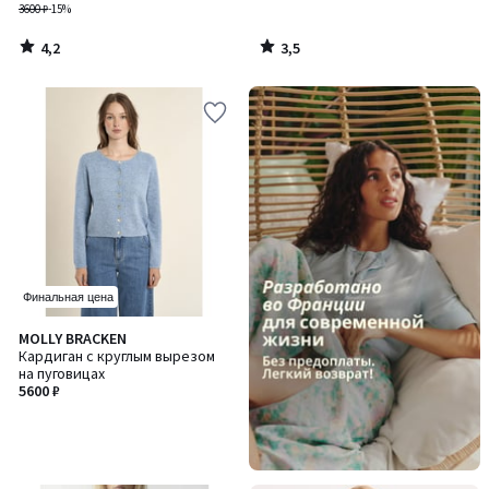
3600 ₽
-15%
4,2
3,5
/
/
5
5
Финальная цена
MOLLY BRACKEN
Кардиган с круглым вырезом
на пуговицах
5600 ₽