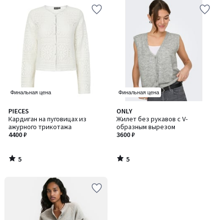
Финальная цена
Финальная цена
5
5
PIECES
ONLY
/
/
Кардиган на пуговицах из
Жилет без рукавов с V-
5
5
ажурного трикотажа
образным вырезом
4400 ₽
3600 ₽
5
5
/
/
5
5