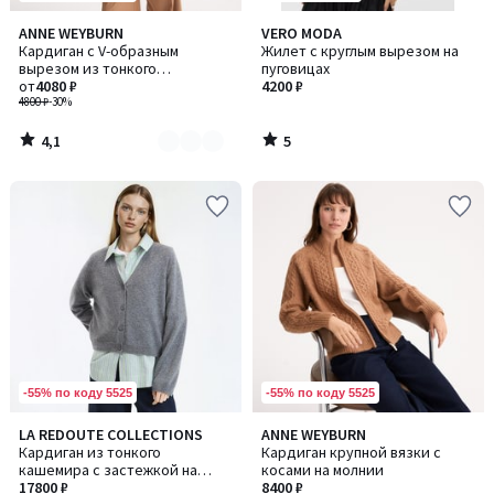
4,1
5
ANNE WEYBURN
VERO MODA
Количество
/ 5
/
Кардиган с V-образным
Жилет с круглым вырезом на
цветов:
5
вырезом из тонкого
пуговицах
2
трикотажа, на пуговицах,
от
4080 ₽
4200 ₽
очень мягкий
4800 ₽
-30%
4,1
5
/
/
5
5
-55% по коду 5525
-55% по коду 5525
4,3
4,2
LA REDOUTE COLLECTIONS
ANNE WEYBURN
Количество
/ 5
/ 5
Кардиган из тонкого
Кардиган крупной вязки с
цветов:
кашемира с застежкой на
косами на молнии
2
пуговицы
17800 ₽
8400 ₽