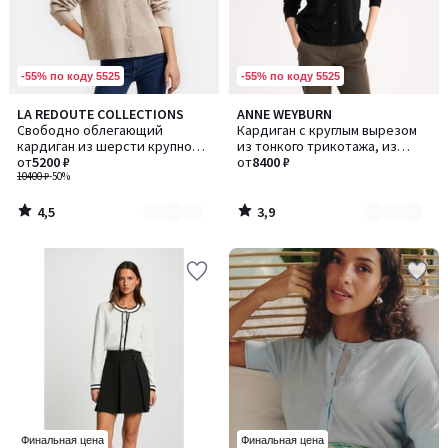
-55% по коду 5525
-55% по коду 5525
4,5
3,9
LA REDOUTE COLLECTIONS
ANNE WEYBURN
Количество
Количество
/ 5
/ 5
Свободно облегающий
Кардиган с круглым вырезом
цветов:
цветов:
кардиган из шерсти крупной
из тонкого трикотажа, из
2
2
вязки
от
5200 ₽
смесовой шерсти
от
8400 ₽
10400 ₽
-50%
4,5
3,9
/
/
5
5
Финальная цена
Финальная цена