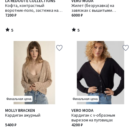
5
5
LA REDOUTE COLLECTIONS
VERO MODA
/
/
Кофта, контрастный
Жилет (безрукавка) на
5
5
воротник-поло, застежка на
завязках с вышитыми
молнию
7200 ₽
рисунками
6000 ₽
5
5
/
/
5
5
Финальная цена
Финальная цена
4,8
MOLLY BRACKEN
VERO MODA
Количество
/ 5
Кардиган ажурный
Кардиган с v-образным
цветов:
вырезом на пуговицах
2
5400 ₽
4200 ₽