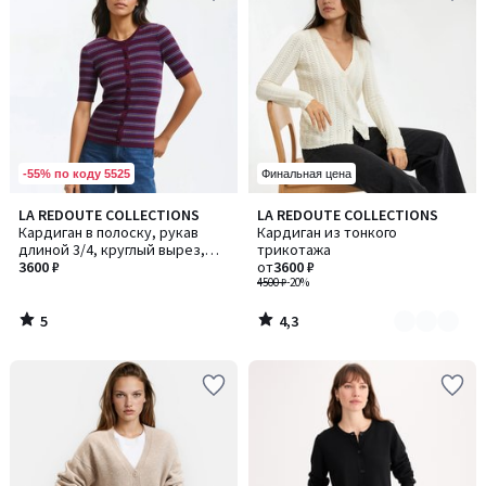
-55% по коду 5525
Финальная цена
5
4,3
LA REDOUTE COLLECTIONS
LA REDOUTE COLLECTIONS
Количество
/
/ 5
Кардиган в полоску, рукав
Кардиган из тонкого
цветов:
5
длиной 3/4, круглый вырез,
трикотажа
2
тонкая вязка, застежка на
3600 ₽
от
3600 ₽
пуговицы
4500 ₽
-20%
5
4,3
/
/
5
5