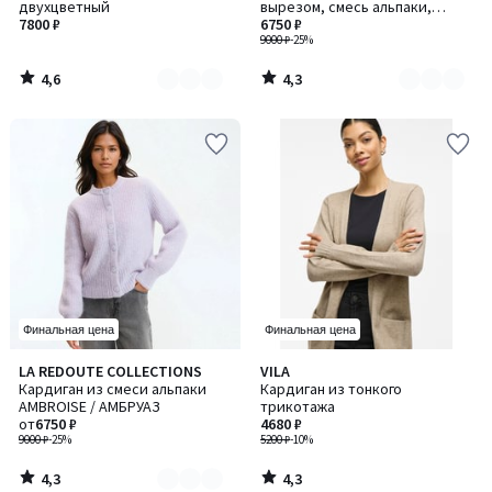
двухцветный
вырезом, смесь альпаки,
2
4
7800 ₽
GILDAS / ГИЛДАС
6750 ₽
9000 ₽
-25%
4,6
4,3
/
/
5
5
Финальная цена
Финальная цена
4,3
4,3
LA REDOUTE COLLECTIONS
VILA
Количество
/ 5
/ 5
Кардиган из смеси альпаки
Кардиган из тонкого
цветов:
AMBROISE / АМБРУАЗ
трикотажа
5
от
6750 ₽
4680 ₽
9000 ₽
-25%
5200 ₽
-10%
4,3
4,3
/
/