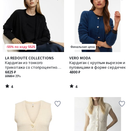
-55% по коду 5525
Финальная цена
4
4
LA REDOUTE COLLECTIONS
VERO MODA
/
/
Кардиган из тонкого
Кардиган с круглым вырезом и
5
5
трикотажа со стопроцентной
пуговицами в форме сердечек
шерстью и круглым вырезом
6825 ₽
4800 ₽
10500 ₽
-35%
4
4
/
/
5
5