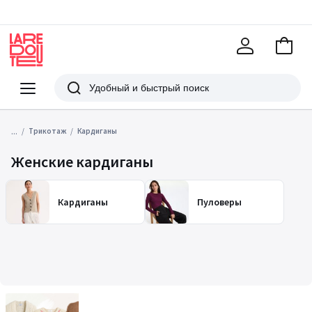
В
корзи
La
Redoute
Меню
Поиск
...
Трикотаж
Кардиганы
Женские кардиганы
Кардиганы
Пуловеры