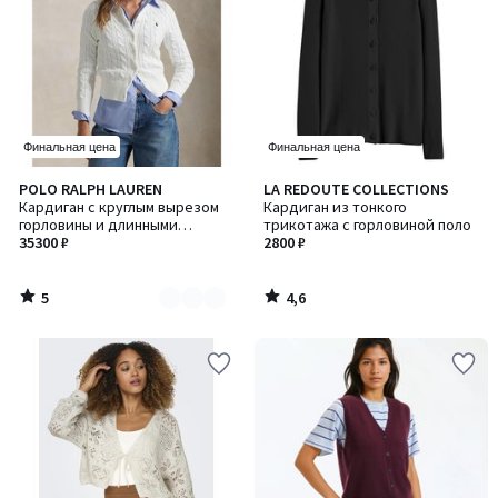
Финальная цена
Финальная цена
5
4,6
POLO RALPH LAUREN
LA REDOUTE COLLECTIONS
Количество
/
/ 5
Кардиган с круглым вырезом
Кардиган из тонкого
цветов:
5
горловины и длинными
трикотажа с горловиной поло
2
рукавами, выполненный
35300 ₽
2800 ₽
вязкой «косы»
5
4,6
/
/
5
5