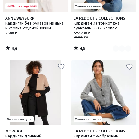
-55% по коду 5525
Финальная цена
4,6
4,5
ANNE WEYBURN
LA REDOUTE COLLECTIONS
Количество
/ 5
/ 5
Кардиган без рукавов из льна
Кардиган из трикотажа
цветов:
и хлопка крупной вязки
пуантель 100% хлопок
2
7500 ₽
от
4200 ₽
6000 ₽
-30%
4,6
4,5
/
/
5
5
Финальная цена
Финальная цена
4,6
4,3
MORGAN
LA REDOUTE COLLECTIONS
Количество
Количество
/ 5
/ 5
Кардиган длинный
Кардиган с V-образным
цветов:
цветов: