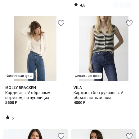
4,8
/
5
Финальная цена
Финальная цена
5
MOLLY BRACKEN
VILA
/
Кардиган с V-образным
Кардиган без рукавов с V-
5
вырезом, на пуговицах
образным вырезом
5600 ₽
4800 ₽
5
/
5