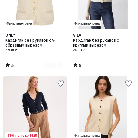
Финальная цена
Финальная цена
5
5
ONLY
VILA
Количество
/
/
Кардиган без рукавов с V-
Кардиган без рукавов с
цветов:
5
5
образным вырезом
круглым вырезом
2
4400 ₽
4800 ₽
5
5
/
/
5
5
-55% по коду 5525
Финальная цена