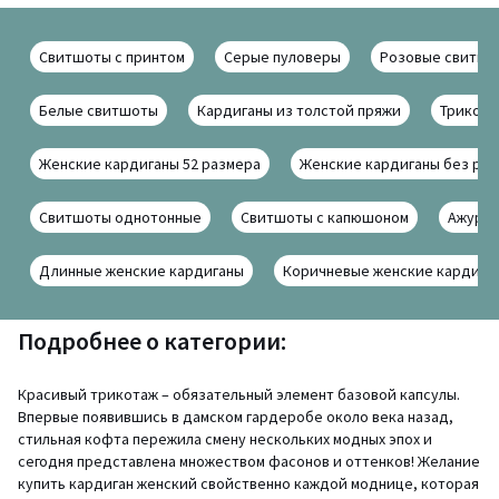
Свитшоты с принтом
Серые пуловеры
Розовые свитшо
Белые свитшоты
Кардиганы из толстой пряжи
Трикота
Женские кардиганы 52 размера
Женские кардиганы без рук
Свитшоты однотонные
Свитшоты с капюшоном
Ажурны
Длинные женские кардиганы
Коричневые женские кардига
Подробнее о категории:
Красивый трикотаж – обязательный элемент базовой капсулы.
Впервые появившись в дамском гардеробе около века назад,
стильная кофта пережила смену нескольких модных эпох и
сегодня представлена множеством фасонов и оттенков! Желание
купить кардиган женский свойственно каждой моднице, которая