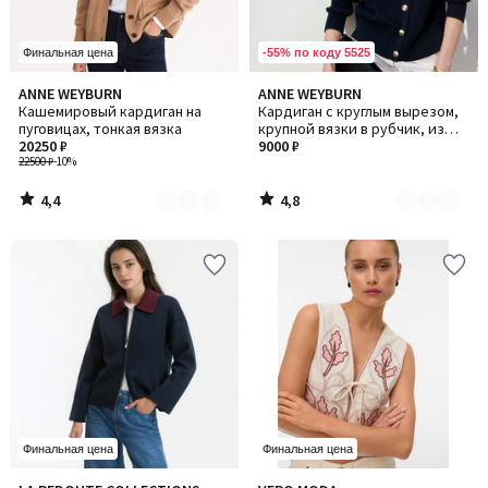
-55% по коду 5525
Финальная цена
4,4
4,8
ANNE WEYBURN
ANNE WEYBURN
Количество
Количество
/ 5
/ 5
Кашемировый кардиган на
Кардиган с круглым вырезом,
цветов:
цветов:
пуговицах, тонкая вязка
крупной вязки в рубчик, из
2
2
20250 ₽
чистого хлопка, на пуговицах
9000 ₽
22500 ₽
-10%
4,4
4,8
/
/
5
5
Финальная цена
Финальная цена