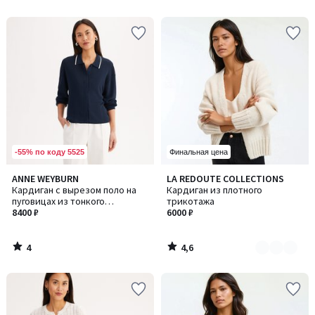
5
5
-55% по коду 5525
Финальная цена
4
4,6
ANNE WEYBURN
LA REDOUTE COLLECTIONS
Количество
/
/ 5
Кардиган с вырезом поло на
Кардиган из плотного
цветов:
5
пуговицах из тонкого
трикотажа
2
трикотажа
8400 ₽
6000 ₽
4
4,6
/
/
5
5