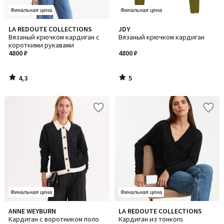
Финальная цена
Финальная цена
4,3
5
LA REDOUTE COLLECTIONS
JDY
/ 5
/
Вязаный крючком кардиган с
Вязаный крючком кардиган
5
короткими рукавами
4800 ₽
4800 ₽
4,3
5
/
/
5
5
Финальная цена
Финальная цена
5
4,8
ANNE WEYBURN
LA REDOUTE COLLECTIONS
Количество
/
/ 5
Кардиган с воротником поло
Кардиган из тонкого
цветов: