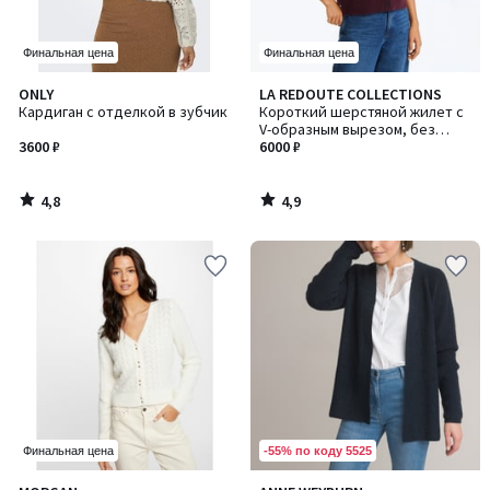
Финальная цена
Финальная цена
4,8
4,9
ONLY
LA REDOUTE COLLECTIONS
/ 5
/ 5
Кардиган с отделкой в зубчик
Короткий шерстяной жилет с
V-образным вырезом, без
3600 ₽
рукавов и на пуговицах
6000 ₽
4,8
4,9
/
/
5
5
-55% по коду 5525
Финальная цена