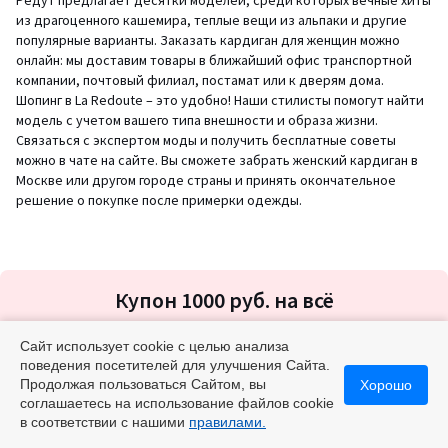
Редут предлагает десятки моделей, среди которых вечные хиты
из драгоценного кашемира, теплые вещи из альпаки и другие
популярные варианты. Заказать кардиган для женщин можно
онлайн: мы доставим товары в ближайший офис транспортной
компании, почтовый филиал, постамат или к дверям дома.
Шопинг в La Redoute – это удобно! Наши стилисты помогут найти
модель с учетом вашего типа внешности и образа жизни.
Связаться с экспертом моды и получить бесплатные советы
можно в чате на сайте. Вы сможете забрать женский кардиган в
Москве или другом городе страны и принять окончательное
решение о покупке после примерки одежды.
Подписка
Купон 1000 руб. на всё
на
новости
Ваш Email
Сайт использует cookie с целью анализа
поведения посетителей для улучшения Сайта.
OK
Продолжая пользоваться Сайтом, вы
Хорошо
соглашаетесь на использование файлов cookie
Оставьте вашу почту и получите дополнительную скидку
в соответствии с нашими
правилами.