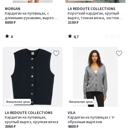
4
4,7
MORGAN
LA REDOUTE COLLECTIONS
Количество
/
/ 5
Кардиган на пуговицах, с
Короткий кардиган, круглый
цветов:
5
длинными рукавами, вырез
вырез, тонкая вязка, застежка
2
круглый
6000 ₽
на пуговицы
3100 ₽
4
4,7
/
/
5
5
Финальная цена
Финальная цена
4,2
3,5
LA REDOUTE COLLECTIONS
VILA
/ 5
/ 5
Кардиган на пуговицах,
Кардиган на пуговицах с V-
круглый вырез, крупная вязка
образным вырезом
3060 ₽
4800 ₽