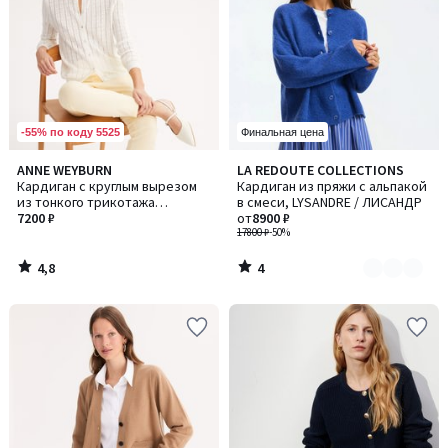
-55% по коду 5525
Финальная цена
4,8
4
ANNE WEYBURN
LA REDOUTE COLLECTIONS
Количество
/ 5
/
Кардиган с круглым вырезом
Кардиган из пряжи с альпакой
цветов:
5
из тонкого трикотажа
в смеси, LYSANDRE / ЛИСАНДР
3
пуантель, с застежкой на
7200 ₽
от
8900 ₽
пуговицы, лен и хлопок
17800 ₽
-50%
4,8
4
/
/
5
5