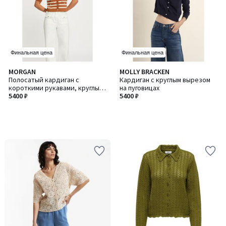
Финальная цена
Финальная цена
MORGAN
MOLLY BRACKEN
Полосатый кардиган с
Кардиган с круглым вырезом
короткими рукавами, круглый
на пуговицах
вырез
5400 ₽
5400 ₽