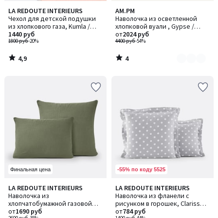
4,9
4
LA REDOUTE INTERIEURS
AM.PM
Количество
/ 5
/
Чехол для детской подушки
Наволочка из осветленной
цветов:
5
из хлопкового газа, Kumla /
хлопковой вуали , Gypse /
3
Кумла
1440 руб
Джипс
от
2024 руб
1800 руб
-20%
4400 руб
-54%
4,9
4
/
/
5
5
-55% по коду 5525
Финальная цена
4
4,2
LA REDOUTE INTERIEURS
LA REDOUTE INTERIEURS
Количество
Количество
/
/ 5
Наволочка из
Наволочка из фланели с
цветов:
цветов:
5
хлопчатобумажной газовой
рисунком в горошек, Clarisse /
5
2
ткани, Kumla / Кумла
от
1690 руб
Кларисс
от
784 руб