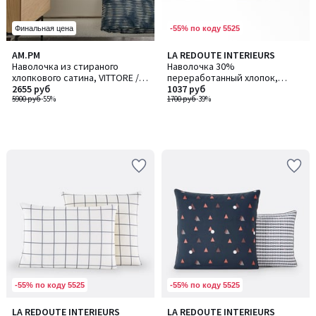
-55% по коду 5525
Финальная цена
AM.PM
LA REDOUTE INTERIEURS
Наволочка из стираного
Наволочка 30%
хлопкового сатина, VITTORE /
переработанный хлопок,
ВИТТОР
2655 руб
Karmélie / Кармели
1037 руб
5900 руб
-55%
1700 руб
-39%
-55% по коду 5525
-55% по коду 5525
LA REDOUTE INTERIEURS
LA REDOUTE INTERIEURS