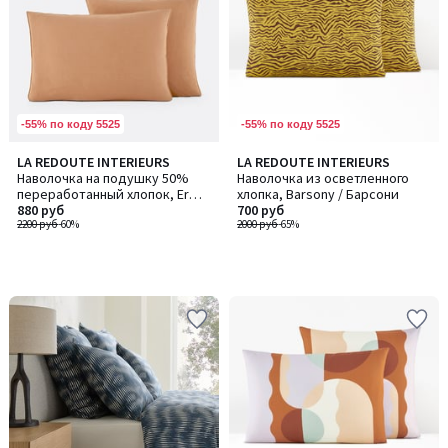
-55% по коду 5525
-55% по коду 5525
LA REDOUTE INTERIEURS
LA REDOUTE INTERIEURS
Наволочка на подушку 50%
Наволочка из осветленного
переработанный хлопок, Erwin
хлопка, Barsony / Барсони
/ Эрвин
880 руб
700 руб
2200 руб
-60%
2000 руб
-65%