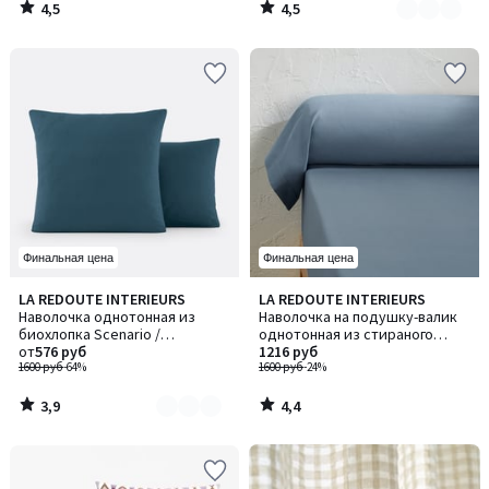
4,5
4,5
/
/
5
5
Финальная цена
Финальная цена
3,9
4,4
LA REDOUTE INTERIEURS
LA REDOUTE INTERIEURS
Количество
/ 5
/ 5
Наволочка однотонная из
Наволочка на подушку-валик
цветов:
биохлопка Scenario /
однотонная из стираного
2
Сценарио
от
576 руб
хлопка, Scenario / Сценарио
1216 руб
1600 руб
-64%
1600 руб
-24%
3,9
4,4
/
/
5
5
-