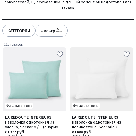
покупателей, и, к сожалению, в данный момент он недоступен для
gauche
droite
заказа.
КАТЕГОРИИ
Фильтр
115 товаров
Финальная цена
Финальная цена
4,2
4,2
LA REDOUTE INTERIEURS
LA REDOUTE INTERIEURS
Количество
Количество
/ 5
/ 5
Наволочка однотонная из
Наволочка однотонная из
цветов:
цветов:
хлопка, Scenario / Сценарио
поликоттона, Scenario /
8
6
от
372 руб
Сценарио
от
400 руб