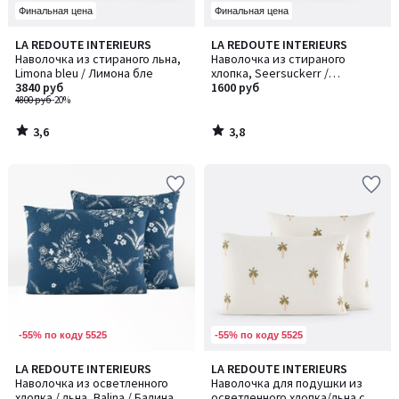
Финальная цена
Финальная цена
3,6
3,8
LA REDOUTE INTERIEURS
LA REDOUTE INTERIEURS
/ 5
/ 5
Наволочка из стираного льна,
Наволочка из стираного
Limona bleu / Лимона бле
хлопка, Seersuckerr /
3840 руб
Сирсакер
1600 руб
4800 руб
-20%
3,6
3,8
/
/
5
5
-55% по коду 5525
-55% по коду 5525
5
LA REDOUTE INTERIEURS
LA REDOUTE INTERIEURS
/
Наволочка из осветленного
Наволочка для подушки из
5
хлопка / льна, Balina / Балина
осветленного хлопка/льна с