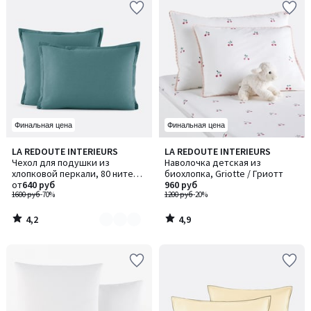
Финальная цена
Финальная цена
4,2
4,9
LA REDOUTE INTERIEURS
LA REDOUTE INTERIEURS
Количество
/ 5
/ 5
Чехол для подушки из
Наволочка детская из
цветов:
хлопковой перкали, 80 нитей/
биохлопка, Griotte / Гриотт
4
см², Scenario / Сценарио
от
640 руб
960 руб
1600 руб
-70%
1200 руб
-20%
4,2
4,9
/
/
5
5