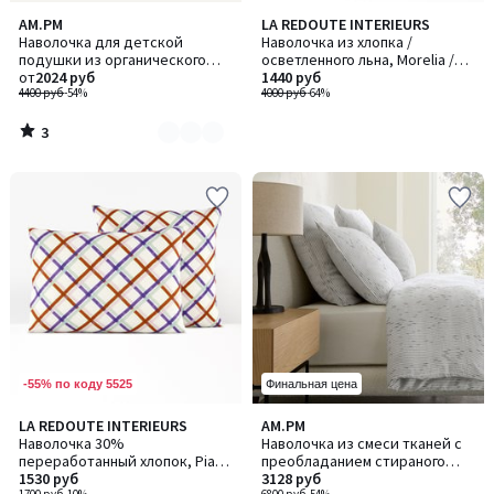
3
AM.PM
LA REDOUTE INTERIEURS
Количество
/
Наволочка для детской
Наволочка из хлопка /
цветов:
5
подушки из органического
осветленного льна, Morelia /
4
хлопкового газа, Yafa / Яфа
от
2024 руб
Морелия
1440 руб
4400 руб
-54%
4000 руб
-64%
3
/
5
-55% по коду 5525
Финальная цена
LA REDOUTE INTERIEURS
AM.PM
Наволочка 30%
Наволочка из смеси тканей с
переработанный хлопок, Piaro
преобладанием стираного
/ Пиаро
1530 руб
льна, JOSELIA / ДЖОЗЕЛИЯ
3128 руб