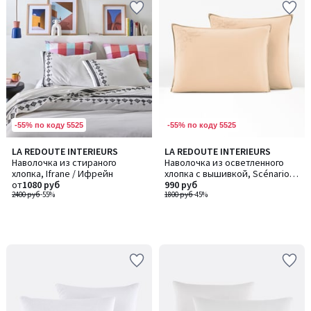
-55% по коду 5525
-55% по коду 5525
LA REDOUTE INTERIEURS
LA REDOUTE INTERIEURS
Наволочка из стираного
Наволочка из осветленного
хлопка, Ifrane / Ифрейн
хлопка с вышивкой, Scénario /
от
1080 руб
Сценарио
990 руб
2400 руб
-55%
1800 руб
-45%