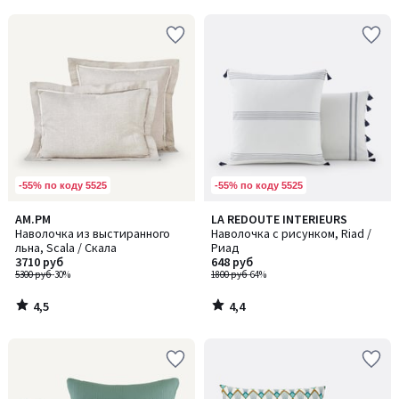
5
5
-55% по коду 5525
-55% по коду 5525
4,5
4,4
AM.PM
LA REDOUTE INTERIEURS
/ 5
/ 5
Наволочка из выстиранного
Наволочка с рисунком, Riad /
льна, Scala / Скала
Риад
3710 руб
648 руб
5300 руб
-30%
1800 руб
-64%
4,5
4,4
/
/
5
5