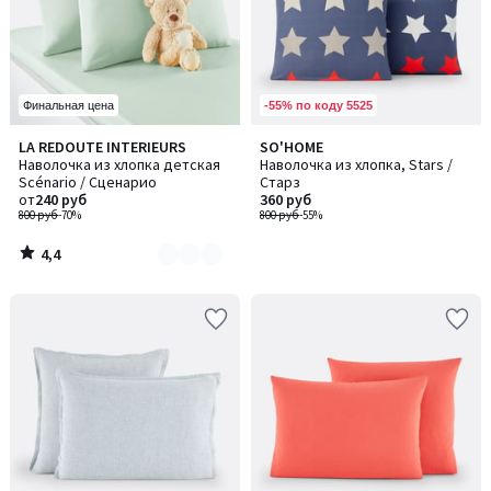
-55% по коду 5525
Финальная цена
4,4
LA REDOUTE INTERIEURS
SO'HOME
Количество
/ 5
Наволочка из хлопка детская
Наволочка из хлопка, Stars /
цветов:
Scénario / Сценарио
Старз
3
от
240 руб
360 руб
800 руб
-70%
800 руб
-55%
4,4
/
5