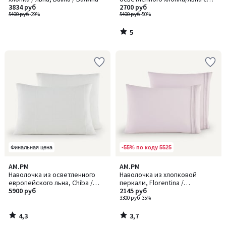
3834 руб
вышивкой, Ravenel / Ревенел
2700 руб
5400 руб
-29%
5400 руб
-50%
5
/
5
-55% по коду 5525
Финальная цена
4,3
3,7
AM.PM
AM.PM
/ 5
/ 5
Наволочка из осветленного
Наволочка из хлопковой
европейского льна, Chiba /
перкали, Florentina /
Шиба
5900 руб
Флорентина
2145 руб
3300 руб
-35%
4,3
3,7
/
/