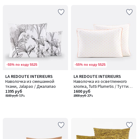
5
5
-55% по коду 5525
-55% по коду 5525
LA REDOUTE INTERIEURS
LA REDOUTE INTERIEURS
Наволочка из смешанной
Наволочка из осветленного
ткани, Jalapao / Джалапао
хлопка, Tutti Plumetis / Тутти
1395 руб
Пламетис
1600 руб
3100 руб
-55%
2000 руб
-20%