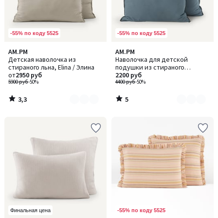
-55% по коду 5525
-55% по коду 5525
3,3
5
AM.PM
AM.PM
Количество
Количество
/ 5
/
Детская наволочка из
Наволочка для детской
цветов:
цветов:
5
стираного льна, Elina / Элина
подушки из стираного
2
3
от
2950 руб
биохлопкового плотна, Gypse /
2200 руб
5900 руб
-50%
Джипс
4400 руб
-50%
3,3
5
/
/
5
5
-55% по коду 5525
Финальная цена