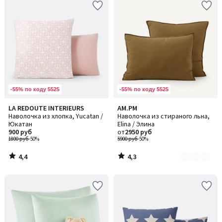
-55% по коду 5525
-55% по коду 5525
4,4
4,3
LA REDOUTE INTERIEURS
AM.PM
Количество
/ 5
/ 5
Наволочка из хлопка, Yucatan /
Наволочка из стираного льна,
цветов:
Юкатан
Elina / Элина
2
900 руб
от
2950 руб
1800 руб
-50%
5900 руб
-50%
4,4
4,3
/
/
5
5