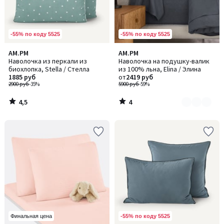
-55% по коду 5525
-55% по коду 5525
4,5
4
AM.PM
AM.PM
Количество
/ 5
/
Наволочка из перкали из
Наволочка на подушку-валик
цветов:
5
биохлопка, Stella / Стелла
из 100% льна, Elina / Элина
3
1885 руб
от
2419 руб
2900 руб
-35%
5900 руб
-59%
4,5
4
/
/
5
5
-55% по коду 5525
Финальная цена