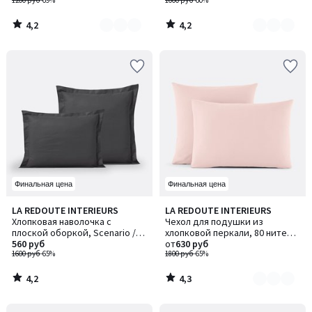
1200 руб
-69%
1000 руб
-60%
4,2
4,2
/
/
5
5
Финальная цена
Финальная цена
4,2
4,3
LA REDOUTE INTERIEURS
LA REDOUTE INTERIEURS
Количество
/ 5
/ 5
Хлопковая наволочка с
Чехол для подушки из
цветов:
плоской оборкой, Scenario /
хлопковой перкали, 80 нитей/
4
Сценарио
560 руб
см², Scenario / Сценарио
от
630 руб
1600 руб
-65%
1800 руб
-65%
4,2
4,3
/
/
5
5