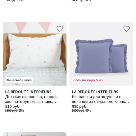
1700 руб
-10%
6800 руб
-54%
-55% по коду 5525
Финальная цена
LA REDOUTE INTERIEURS
LA REDOUTE INTERIEURS
Детская наволочка, газовая
Наволочка для подушки с
хлопчатобумажная ткань,
воланом из стираного хлопка,
принт "планеты", DIEGO /
810 руб
Scenario / Сценарио
990 руб
ДИЕГО
1800 руб
-55%
1800 руб
-45%