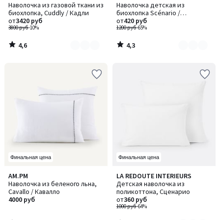
/ 5
/ 5
Наволочка из газовой ткани из
Наволочка детская из
цветов:
цветов:
биохлопка, Cuddly / Кадли
биохлопка Scénario /
2
2
от
3420 руб
Сценарио
от
420 руб
3800 руб
-10%
1200 руб
-65%
4,6
4,3
/
/
5
5
Финальная цена
Финальная цена
4,5
4,5
AM.PM
LA REDOUTE INTERIEURS
Количество
/ 5
/ 5
Наволочка из беленого льна,
Детская наволочка из
цветов:
Cavallo / Кавалло
поликоттона, Сценарио
6
4000 руб
от
360 руб
1000 руб
-64%