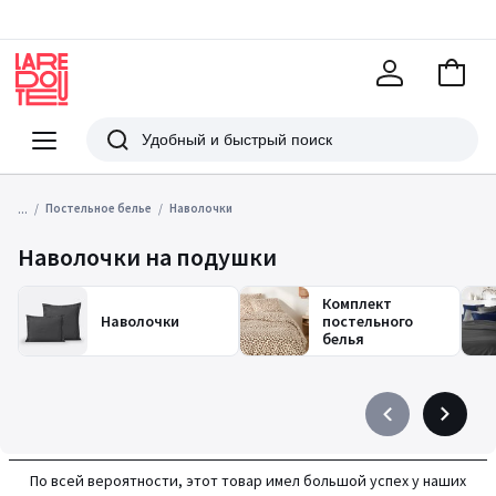
В
корзи
La
Redoute
Меню
Поиск
...
Постельное белье
Наволочки
Наволочки на подушки
Комплект
Наволочки
постельного
белья
Précédent
Suivant
-
-
défiler
défiler
По всей вероятности, этот товар имел большой успех у наших
à
à