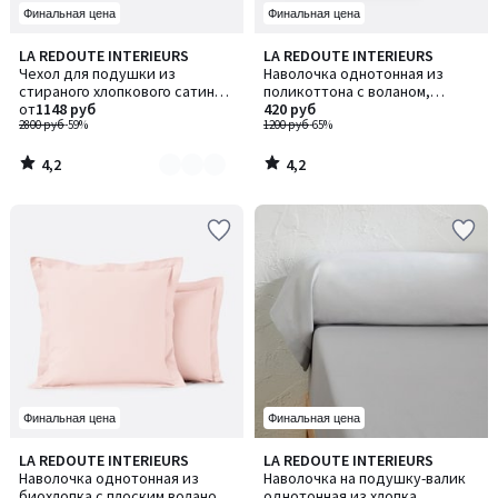
Финальная цена
Финальная цена
4,2
4,2
LA REDOUTE INTERIEURS
LA REDOUTE INTERIEURS
Количество
/ 5
/ 5
Чехол для подушки из
Наволочка однотонная из
цветов:
стираного хлопкового сатина
поликоттона с воланом,
3
плотностью 118 нитей/см²,
от
1148 руб
Scenario / Сценарио
420 руб
полоска Victor / Виктор
2800 руб
-59%
1200 руб
-65%
4,2
4,2
/
/
5
5
Финальная цена
Финальная цена
4,1
4,4
LA REDOUTE INTERIEURS
LA REDOUTE INTERIEURS
/ 5
/ 5
Наволочка однотонная из
Наволочка на подушку-валик
биохлопка с плоским воланом,
однотонная из хлопка,