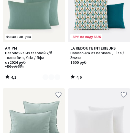
-55% по коду 5525
Финальная цена
4,1
4,6
AM.PM
LA REDOUTE INTERIEURS
Количество
/ 5
/ 5
Наволочка из газовой х/б
Наволочка из перкали, Elisa /
цветов:
ткани био, Yafa / Яфа
Элиза
4
от
2024 руб
1600 руб
4400 руб
-54%
4,1
4,6
/
/
5
5