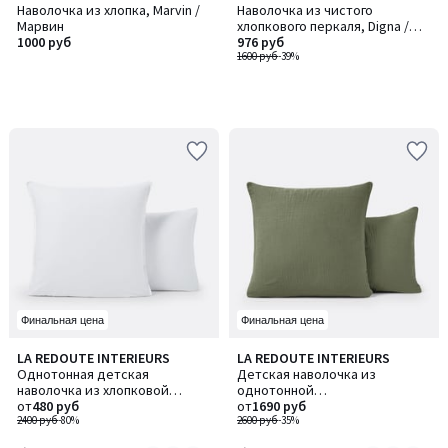
Наволочка из хлопка, Marvin /
Наволочка из чистого
Марвин
хлопкового перкаля, Digna /
1000 руб
Дигна
976 руб
1600 руб
-39%
Финальная цена
Финальная цена
4,3
2,6
LA REDOUTE INTERIEURS
LA REDOUTE INTERIEURS
Количество
Количество
/ 5
/ 5
Однотонная детская
Детская наволочка из
цветов:
цветов:
наволочка из хлопковой
однотонной
2
6
перкали
от
480 руб
хлопчатобумажной газовой
от
1690 руб
2400 руб
-80%
ткани, Kumla / Кумла
2600 руб
-35%