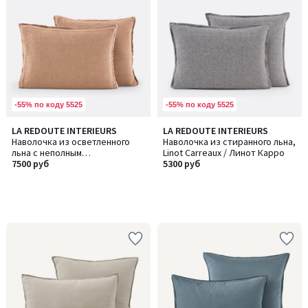
-55% по коду 5525
-55% по коду 5525
LA REDOUTE INTERIEURS
LA REDOUTE INTERIEURS
Наволочка из осветленного
Наволочка из стиранного льна,
льна с неполным
Linot Carreaux / Линот Карро
переплетением, Linot / Линот
7500 руб
5300 руб