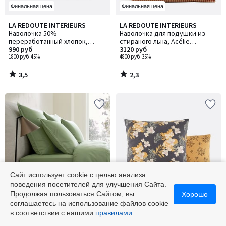
Финальная цена
Финальная цена
3,5
2,3
LA REDOUTE INTERIEURS
LA REDOUTE INTERIEURS
/ 5
/ 5
Наволочка 50%
Наволочка для подушки из
переработанный хлопок,
стираного льна, Acélie
Tabaka / Табака, красная
990 руб
Bordeaux / Асели Бордо
3120 руб
1800 руб
-45%
4800 руб
-35%
3,5
2,3
/
/
5
5
Сайт использует cookie с целью анализа
поведения посетителей для улучшения Сайта.
-55% по коду 5525
Финальная цена
Продолжая пользоваться Сайтом, вы
Хорошо
соглашаетесь на использование файлов cookie
4,6
AM.PM
LA REDOUTE INTERIEURS
Количество
в соответствии с нашими
правилами.
/ 5
Наволочка из стираной
Наволочка из стиранного
цветов:
хлопковой перкали, Sabbal /
хлопка, Shabby / Шебби