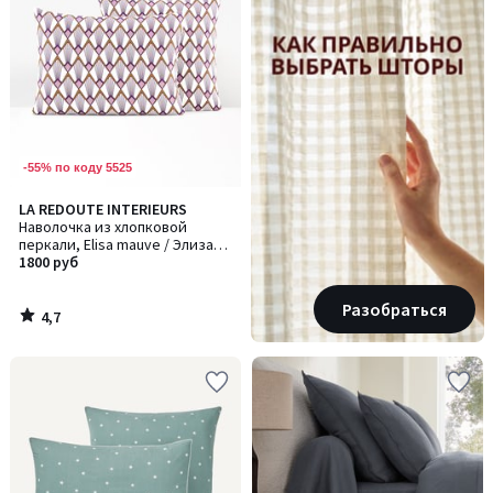
-55% по коду 5525
4,7
LA REDOUTE INTERIEURS
/ 5
Наволочка из хлопковой
перкали, Elisa mauve / Элиза
мов
1800 руб
Разобраться
4,7
/
5