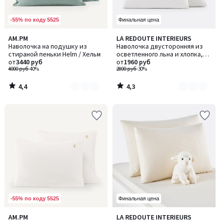
-55% по коду 5525
Финальная цена
4,4
4,3
AM.PM
LA REDOUTE INTERIEURS
Количество
Количество
/ 5
/ 5
Наволочка на подушку из
Наволочка двусторонняя из
цветов:
цветов:
стираной пеньки Helm / Хельм
осветленного льна и хлопка,
4
2
от
3440 руб
Annaba / Аннаба
от
1960 руб
4000 руб
-40%
2800 руб
-30%
4,4
4,3
/
/
5
5
-55% по коду 5525
Финальная цена
4,6
4,3
AM.PM
LA REDOUTE INTERIEURS
Количество
Количество