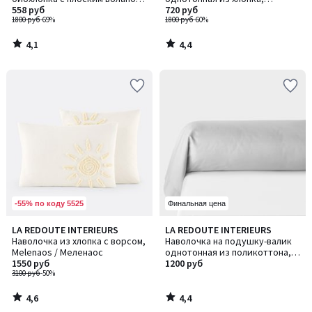
Scenario / Сценарио
558 руб
Scenario / Сценарио
720 руб
1800 руб
-69%
1800 руб
-60%
4,1
4,4
/
/
5
5
-55% по коду 5525
Финальная цена
4,6
4,4
LA REDOUTE INTERIEURS
LA REDOUTE INTERIEURS
/ 5
/ 5
Наволочка из хлопка с ворсом,
Наволочка на подушку-валик
Melenaos / Меленаос
однотонная из поликоттона,
1550 руб
Scenario / Сценарио
1200 руб
3100 руб
-50%
4,6
4,4
/
/