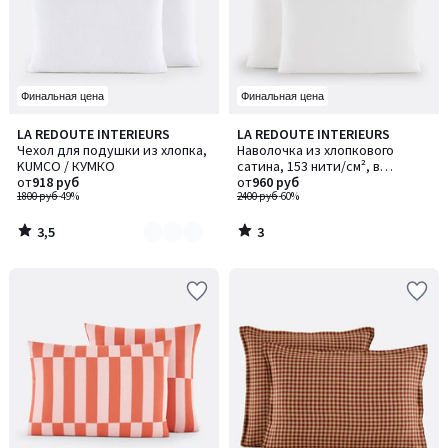
Финальная цена
Финальная цена
3,5
3
LA REDOUTE INTERIEURS
LA REDOUTE INTERIEURS
Количество
/ 5
/
Чехол для подушки из хлопка,
Наволочка из хлопкового
цветов:
5
KUMCO / КУМКО
сатина, 153 нити/см², в
5
от
918 руб
полоску Opale / Опаль
от
960 руб
1800 руб
-49%
2400 руб
-60%
3,5
3
/
/
5
5