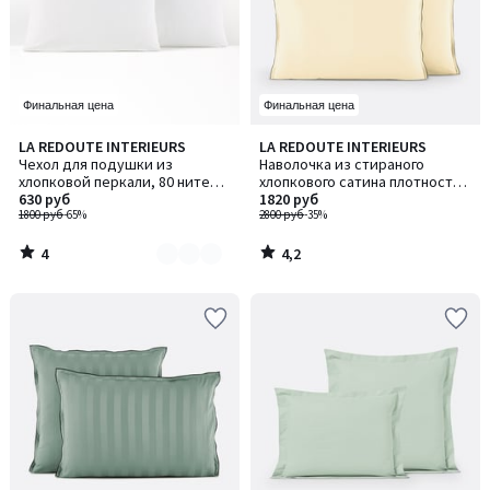
Финальная цена
Финальная цена
4
4,2
LA REDOUTE INTERIEURS
LA REDOUTE INTERIEURS
Количество
/
/ 5
Чехол для подушки из
Наволочка из стираного
цветов:
5
хлопковой перкали, 80 нитей/
хлопкового сатина плотностью
3
см², Scénario / Сценарио
630 руб
118 нитей/см², Victor / Виктор
1820 руб
1800 руб
-65%
2800 руб
-35%
4
4,2
/
/
5
5