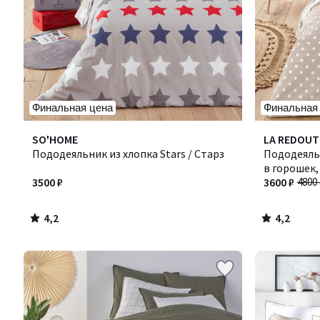
Финальная цена
Финальная
4,2
4,2
SO'HOME
LA REDOUT
/ 5
/ 5
Пододеяльник из хлопка Stars / Старз
Пододеяль
в горошек, 
3500 ₽
3600 ₽
4800 
4,2
4,2
/
/
5
5