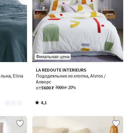
Финальная цена
4,1
LA REDOUTE INTERIEURS
/ 5
льна, Elina
Пододеяльник из хлопка, Alvros /
Алворс
от
5600 ₽
7000 ₽
-20%
4,1
/
5