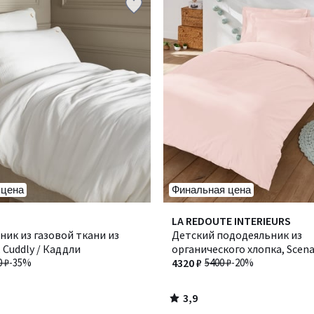
 цена
Финальная цена
3,9
LA REDOUTE INTERIEURS
/ 5
ик из газовой ткани из
Детский пододеяльник из
 Cuddly / Каддли
органического хлопка, Scenar
0 ₽
-35%
Сценарио
4320 ₽
5400 ₽
-20%
3,9
/