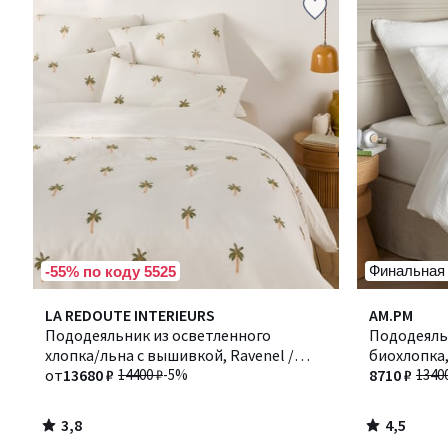
Финальная
-55% по коду 5525
3,8
4,5
LA REDOUTE INTERIEURS
AM.PM
/ 5
/ 5
Пододеяльник из осветленного
Пододеяльн
хлопка/льна с вышивкой, Ravenel /
биохлопка,
Ревенел
от
13680 ₽
14400 ₽
-5%
8710 ₽
1340
3,8
4,5
/
/