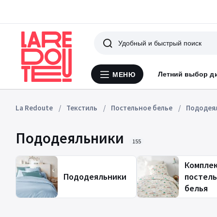
Поиск
Летний выбор д
МЕНЮ
Меню
La
Redoute
La Redoute
Текстиль
Постельное белье
Пододея
Пододеяльники
155
Компле
Пододеяльники
постель
белья