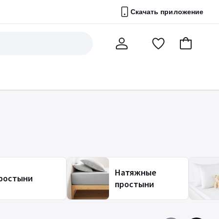
Скачать приложение
Перейти
В
Мой
в
корзину
счет
список
избранного
Натяжные
ростыни
простыни