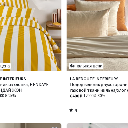
 цена
Финальная цена
4
E INTERIEURS
LA REDOUTE INTERIEURS
/
ник из хлопка, HENDAYE
Пододеяльник двухсторонн
5
ЕНДАЙ ЖОН
газовой ткани из льна/хлопк
00 ₽
-25%
Тезари
8400 ₽
12000 ₽
-30%
4
/
5