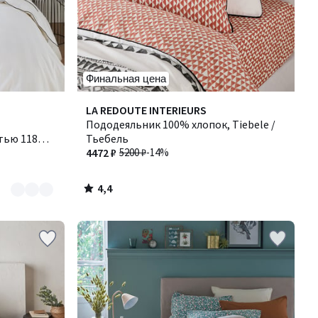
Финальная цена
4,4
LA REDOUTE INTERIEURS
/ 5
Пододеяльник 100% хлопок, Tiebele /
тью 118
Тьебель
 Виктор
4472 ₽
5200 ₽
-14%
4,4
/
5