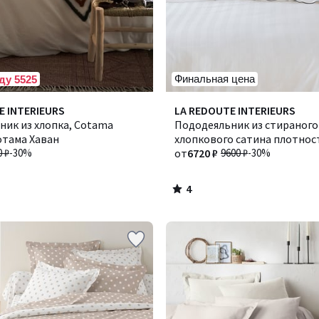
Финальная цена
ду 5525
4
E INTERIEURS
Количество
LA REDOUTE INTERIEURS
/
ник из хлопка, Cotama
цветов:
Пододеяльник из стираного
5
отама Хаван
3
хлопкового сатина плотнос
0 ₽
-30%
нитей/см², полоска Victor /
от
6720 ₽
9600 ₽
-30%
4
/
5