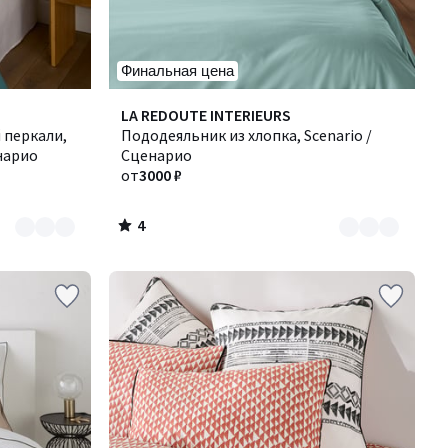
Финальная цена
4
Количество
LA REDOUTE INTERIEURS
/
 перкали,
цветов:
Пододеяльник из хлопка, Scenario /
5
енарио
10
Сценарио
от
3000 ₽
4
/
5