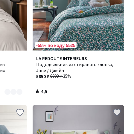
-55% по коду 5525
4,5
LA REDOUTE INTERIEURS
/ 5
из
Пододеяльник из стираного хлопка,
рио
Jane / Джейн
5850 ₽
9000 ₽
-35%
4,5
/
5