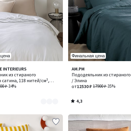
 цена
Финальная цена
4,3
E INTERIEURS
Количество
AM.PM
/ 5
ник из стираного
цветов:
Пододеяльник из стираного 
 сатина, 118 нитей/см²,
13
/ Элина
ктор
00 ₽
-34%
от
12530 ₽
17900 ₽
-35%
4,3
/
5