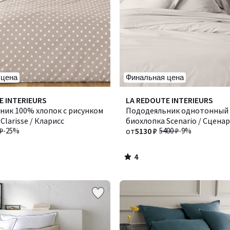
 цена
Финальная цена
4
E INTERIEURS
Количество
LA REDOUTE INTERIEURS
/
ник 100% хлопок с рисунком
цветов:
Пододеяльник однотонный 
5
Clarisse / Кларисс
2
биохлопка Scenario / Сцена
₽
-25%
от
5130 ₽
5400 ₽
-9%
4
/
5