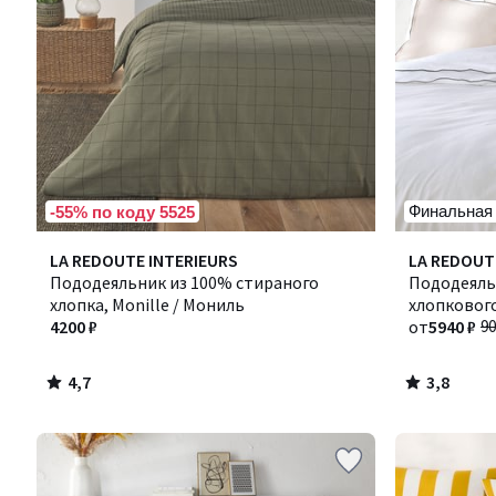
Финальная
-55% по коду 5525
4,7
3,8
LA REDOUTE INTERIEURS
Количество
LA REDOUT
/ 5
/ 5
Пододеяльник из 100% стираного
цветов:
Пододеяль
хлопка, Monille / Мониль
7
хлопкового
4200 ₽
Victor /Ви
от
5940 ₽
90
4,7
3,8
/
/
5
5