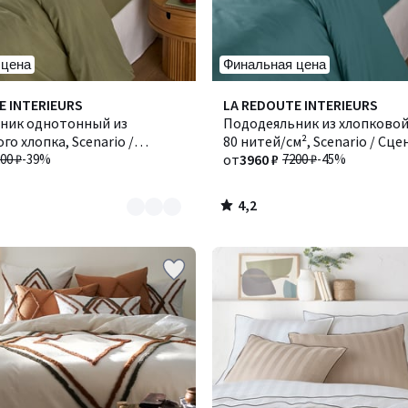
 цена
Финальная цена
4,2
E INTERIEURS
Количество
LA REDOUTE INTERIEURS
/ 5
ник однотонный из
цветов:
Пододеяльник из хлопковой
го хлопка, Scenario /
3
80 нитей/см², Scenario / Сц
00 ₽
-39%
от
3960 ₽
7200 ₽
-45%
4,2
/
5