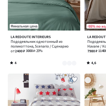
Финальная цена
-55% по ко
4
4,6
Количество
LA REDOUTE INTERIEURS
LA REDOUT
/
/ 5
цветов:
Пододеяльник однотонный из
Пододеяль
5
9
поликоттона, Scenario / Сценарио
Havane / К
от
2400 ₽
3000 ₽
-20%
7980 ₽
1140
4
4,6
/
/
5
5