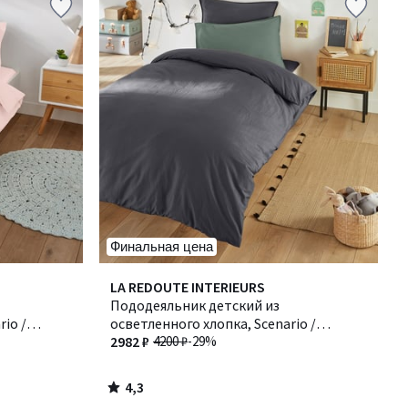
Финальная цена
4,3
LA REDOUTE INTERIEURS
/ 5
Пододеяльник детский из
io /
осветленного хлопка, Scenario /
Сценарио
2982 ₽
4200 ₽
-29%
4,3
/