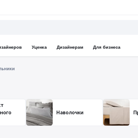
изайнеров
Уценка
Дизайнерам
Для бизнеса
льники
кт
ного
Наволочки
П