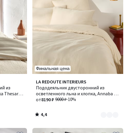
Финальная цена
4,4
Количество
LA REDOUTE INTERIEURS
/ 5
ий из
цветов:
Пододеяльник двусторонний из
а Thesari /
2
осветленного льна и хлопка, Annaba /
Аннаба
от
8190 ₽
9000 ₽
-10%
4,4
/
5