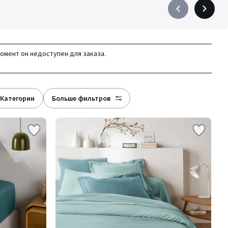
Précédent
Suivant
-
-
défiler
défiler
à
à
момент он недоступен для заказа.
gauche
droite
категории
больше фильтров