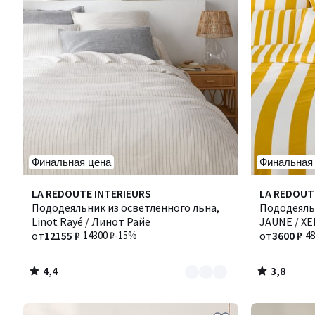
Финальная цена
Финальная
4,4
3,8
Количество
LA REDOUTE INTERIEURS
LA REDOUT
/ 5
/ 5
цветов:
Пододеяльник из осветленного льна,
Пододеяль
2
Linot Rayé / Линот Райе
JAUNE / Х
от
12155 ₽
14300 ₽
-15%
от
3600 ₽
48
4,4
3,8
/
/
5
5