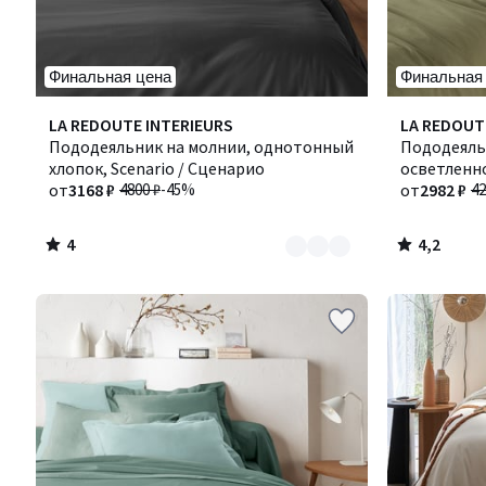
Финальная цена
Финальная
4
4,2
Количество
LA REDOUTE INTERIEURS
Количество
LA REDOUT
/
/ 5
цветов:
Пододеяльник на молнии, однотонный
цветов:
Пододеяль
5
3
хлопок, Scenario / Сценарио
8
осветленно
от
3168 ₽
4800 ₽
-45%
Сценарио
от
2982 ₽
42
4
4,2
/
/
5
5