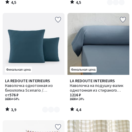
4,5
4,5
/
/
5
5
Финальная цена
Финальная цена
3,9
4,4
LA REDOUTE INTERIEURS
LA REDOUTE INTERIEURS
Количество
/ 5
/ 5
Наволочка однотонная из
Наволочка на подушку-валик
цветов:
биохлопка Scenario /
однотонная из стираного
2
Сценарио
от
576 ₽
хлопка, Scenario / Сценарио
1216 ₽
1600 ₽
-64%
1600 ₽
-24%
3,9
4,4
/
/
5
5
-