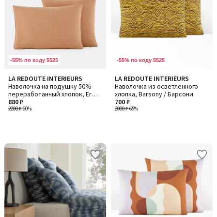
-55% по коду 5525
-55% по коду 5525
LA REDOUTE INTERIEURS
LA REDOUTE INTERIEURS
Наволочка на подушку 50%
Наволочка из осветленного
переработанный хлопок, Erwin
хлопка, Barsony / Барсони
/ Эрвин
880 ₽
700 ₽
2200 ₽
-60%
2000 ₽
-65%