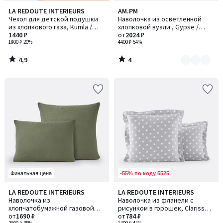
4,9
4
LA REDOUTE INTERIEURS
AM.PM
Количество
/ 5
/
Чехол для детской подушки
Наволочка из осветленной
цветов:
5
из хлопкового газа, Kumla /
хлопковой вуали , Gypse /
3
Кумла
1440 ₽
Джипс
от
2024 ₽
1800 ₽
-20%
4400 ₽
-54%
4,9
4
/
/
5
5
-55% по коду 5525
Финальная цена
4
4,2
LA REDOUTE INTERIEURS
LA REDOUTE INTERIEURS
Количество
Количество
/
/ 5
Наволочка из
Наволочка из фланели с
цветов:
цветов:
5
хлопчатобумажной газовой
рисунком в горошек, Clarisse /
5
2
ткани, Kumla / Кумла
от
1690 ₽
Кларисс
от
784 ₽