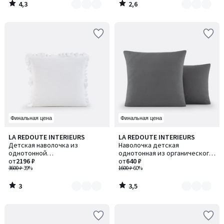
4,3
2,6
/
/
5
5
Финальная цена
Финальная цена
3
3,5
LA REDOUTE INTERIEURS
LA REDOUTE INTERIEURS
Количество
Количество
/
/ 5
Детская наволочка из
Наволочка детская
цветов:
цветов:
5
однотонной
однотонная из органического
6
2
хлопчатобумажной газовой
от
2196 ₽
хлопка, Scenario / Сценарио
от
640 ₽
ткани, Kumla / Кумла
3600 ₽
-39%
1600 ₽
-60%
3
3,5
/
/
5
5