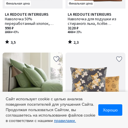
Финальная цена
Финальная цена
3,5
2,3
LA REDOUTE INTERIEURS
LA REDOUTE INTERIEURS
/ 5
/ 5
Наволочка 50%
Наволочка для подушки из
переработанный хлопок,
стираного льна, Acélie
Tabaka / Табака, красная
990 ₽
Bordeaux / Асели Бордо
3120 ₽
1800 ₽
-45%
4800 ₽
-35%
3,5
2,3
/
/
5
5
Сайт использует cookie с целью анализа
поведения посетителей для улучшения Сайта.
-55% по коду 5525
Финальная цена
Продолжая пользоваться Сайтом, вы
Хорошо
соглашаетесь на использование файлов cookie
4,6
AM.PM
LA REDOUTE INTERIEURS
Количество
в соответствии с нашими
правилами.
/ 5
Наволочка из стираной
Наволочка из стиранного
цветов:
хлопковой перкали, Sabbal /
хлопка, Shabby / Шебби