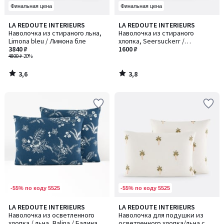
Финальная цена
Финальная цена
3,6
3,8
LA REDOUTE INTERIEURS
LA REDOUTE INTERIEURS
/ 5
/ 5
Наволочка из стираного льна,
Наволочка из стираного
Limona bleu / Лимона бле
хлопка, Seersuckerr /
3840 ₽
Сирсакер
1600 ₽
4800 ₽
-20%
3,6
3,8
/
/
5
5
-55% по коду 5525
-55% по коду 5525
5
LA REDOUTE INTERIEURS
LA REDOUTE INTERIEURS
/
Наволочка из осветленного
Наволочка для подушки из
5
хлопка / льна, Balina / Балина
осветленного хлопка/льна с