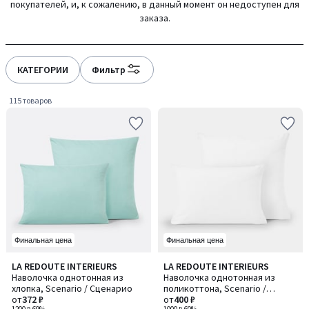
покупателей, и, к сожалению, в данный момент он недоступен для
gauche
droite
заказа.
КАТЕГОРИИ
Фильтр
115 товаров
Финальная цена
Финальная цена
4,2
4,2
LA REDOUTE INTERIEURS
LA REDOUTE INTERIEURS
Количество
Количество
/ 5
/ 5
Наволочка однотонная из
Наволочка однотонная из
цветов:
цветов:
хлопка, Scenario / Сценарио
поликоттона, Scenario /
8
6
от
372 ₽
Сценарио
от
400 ₽