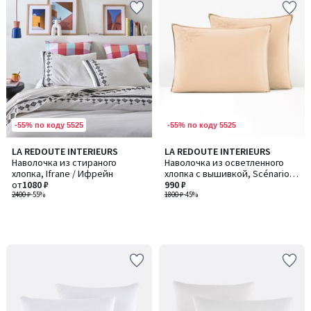
-55% по коду 5525
-55% по коду 5525
LA REDOUTE INTERIEURS
LA REDOUTE INTERIEURS
Наволочка из стираного
Наволочка из осветленного
хлопка, Ifrane / Ифрейн
хлопка с вышивкой, Scénario /
от
1080 ₽
Сценарио
990 ₽
2400 ₽
-55%
1800 ₽
-45%