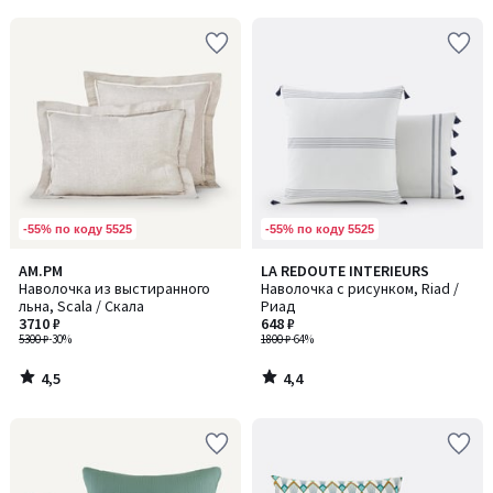
5
5
-55% по коду 5525
-55% по коду 5525
4,5
4,4
AM.PM
LA REDOUTE INTERIEURS
/ 5
/ 5
Наволочка из выстиранного
Наволочка с рисунком, Riad /
льна, Scala / Скала
Риад
3710 ₽
648 ₽
5300 ₽
-30%
1800 ₽
-64%
4,5
4,4
/
/
5
5