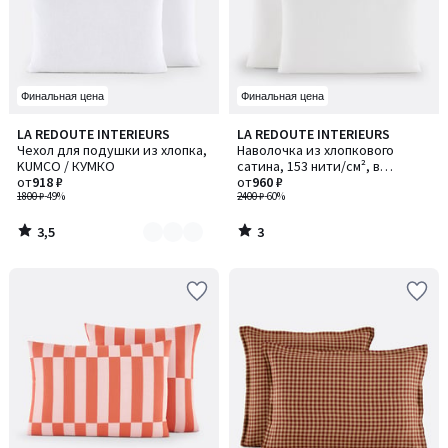
Финальная цена
Финальная цена
3,5
3
LA REDOUTE INTERIEURS
LA REDOUTE INTERIEURS
Количество
/ 5
/
Чехол для подушки из хлопка,
Наволочка из хлопкового
цветов:
5
KUMCO / КУМКО
сатина, 153 нити/см², в
5
от
918 ₽
полоску Opale / Опаль
от
960 ₽
1800 ₽
-49%
2400 ₽
-60%
3,5
3
/
/
5
5