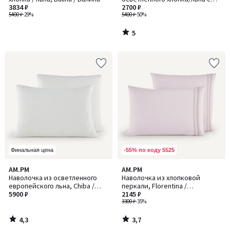
3834 ₽
вышивкой, Ravenel / Ревенел
2700 ₽
5400 ₽
-29%
5400 ₽
-50%
5
/
5
-55% по коду 5525
Финальная цена
4,3
3,7
AM.PM
AM.PM
/ 5
/ 5
Наволочка из осветленного
Наволочка из хлопковой
европейского льна, Chiba /
перкали, Florentina /
Шиба
5900 ₽
Флорентина
2145 ₽
3300 ₽
-35%
4,3
3,7
/
/