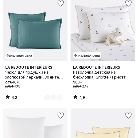
Финальная цена
Финальная цена
4,2
4,9
LA REDOUTE INTERIEURS
LA REDOUTE INTERIEURS
Количество
/ 5
/ 5
Чехол для подушки из
Наволочка детская из
цветов:
хлопковой перкали, 80 нитей/
биохлопка, Griotte / Гриотт
4
см², Scenario / Сценарио
от
640 ₽
960 ₽
1600 ₽
-70%
1200 ₽
-20%
4,2
4,9
/
/
5
5