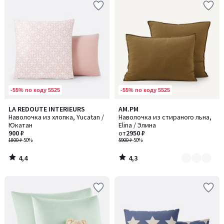
-55% по коду 5525
-55% по коду 5525
4,4
4,3
LA REDOUTE INTERIEURS
AM.PM
Количество
/ 5
/ 5
Наволочка из хлопка, Yucatan /
Наволочка из стираного льна,
цветов:
Юкатан
Elina / Элина
2
900 ₽
от
2950 ₽
1800 ₽
-50%
5900 ₽
-50%
4,4
4,3
/
/
5
5