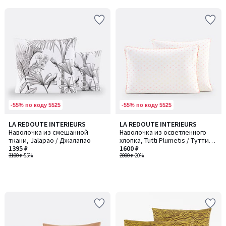
5
5
-55% по коду 5525
-55% по коду 5525
LA REDOUTE INTERIEURS
LA REDOUTE INTERIEURS
Наволочка из смешанной
Наволочка из осветленного
ткани, Jalapao / Джалапао
хлопка, Tutti Plumetis / Тутти
1395 ₽
Пламетис
1600 ₽
3100 ₽
-55%
2000 ₽
-20%