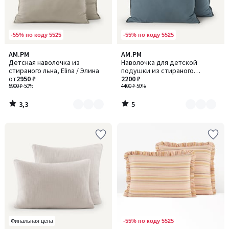
-55% по коду 5525
-55% по коду 5525
3,3
5
AM.PM
AM.PM
Количество
Количество
/ 5
/
Детская наволочка из
Наволочка для детской
цветов:
цветов:
5
стираного льна, Elina / Элина
подушки из стираного
2
3
от
2950 ₽
биохлопкового плотна, Gypse /
2200 ₽
5900 ₽
-50%
Джипс
4400 ₽
-50%
3,3
5
/
/
5
5
-55% по коду 5525
Финальная цена