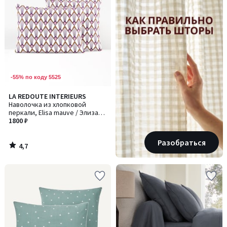
-55% по коду 5525
4,7
LA REDOUTE INTERIEURS
/ 5
Наволочка из хлопковой
перкали, Elisa mauve / Элиза
мов
1800 ₽
Разобраться
4,7
/
5