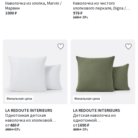
Наволочка из хлопка, Marvin /
Наволочка из чистого
Марвин
хлопкового перкаля, Digna /
1000 ₽
Дигна
976 ₽
1600 ₽
-39%
Финальная цена
Финальная цена
4,3
2,6
LA REDOUTE INTERIEURS
LA REDOUTE INTERIEURS
Количество
Количество
/ 5
/ 5
Однотонная детская
Детская наволочка из
цветов:
цветов:
наволочка из хлопковой
однотонной
2
6
перкали
от
480 ₽
хлопчатобумажной газовой
от
1690 ₽
2400 ₽
-80%
ткани, Kumla / Кумла
2600 ₽
-35%