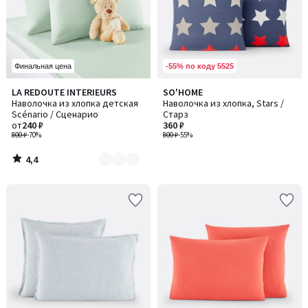
-55% по коду 5525
Финальная цена
4,4
LA REDOUTE INTERIEURS
SO'HOME
Количество
/ 5
Наволочка из хлопка детская
Наволочка из хлопка, Stars /
цветов:
Scénario / Сценарио
Старз
3
от
240 ₽
360 ₽
800 ₽
-70%
800 ₽
-55%
4,4
/
5