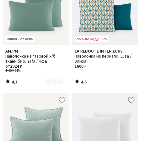
-55% по коду 5525
Финальная цена
4,1
4,6
AM.PM
LA REDOUTE INTERIEURS
Количество
/ 5
/ 5
Наволочка из газовой х/б
Наволочка из перкали, Elisa /
цветов:
ткани био, Yafa / Яфа
Элиза
4
от
2024 ₽
1600 ₽
4400 ₽
-54%
4,1
4,6
/
/
5
5