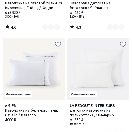
/ 5
/ 5
Наволочка из газовой ткани из
Наволочка детская из
цветов:
цветов:
биохлопка, Cuddly / Кадли
биохлопка Scénario /
2
2
от
3420 ₽
Сценарио
от
420 ₽
3800 ₽
-10%
1200 ₽
-65%
4,6
4,3
/
/
5
5
Финальная цена
Финальная цена
4,5
4,5
AM.PM
LA REDOUTE INTERIEURS
Количество
/ 5
/ 5
Наволочка из беленого льна,
Детская наволочка из
цветов:
Cavallo / Кавалло
поликоттона, Сценарио
6
4000 ₽
от
360 ₽
1000 ₽
-64%