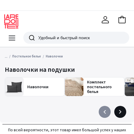
В
корзи
La
Redoute
Меню
Поиск
...
Постельное белье
Наволочки
Наволочки на подушки
Комплект
Наволочки
постельного
белья
Précédent
Suivant
-
-
défiler
défiler
По всей вероятности, этот товар имел большой успех у наших
à
à