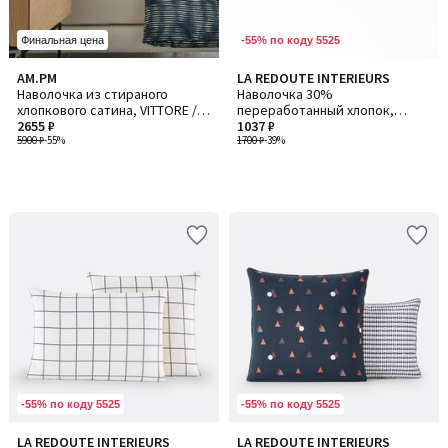
-55% по коду 5525
Финальная цена
AM.PM
LA REDOUTE INTERIEURS
Наволочка из стираного
Наволочка 30%
хлопкового сатина, VITTORE /
переработанный хлопок,
ВИТТОР
2655 ₽
Karmélie / Кармели
1037 ₽
5900 ₽
-55%
1700 ₽
-39%
-55% по коду 5525
-55% по коду 5525
LA REDOUTE INTERIEURS
LA REDOUTE INTERIEURS