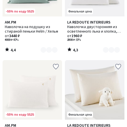
-55% по коду 5525
Финальная цена
4,4
4,3
AM.PM
LA REDOUTE INTERIEURS
Количество
Количество
/ 5
/ 5
Наволочка на подушку из
Наволочка двусторонняя из
цветов:
цветов:
стираной пеньки Helm / Хельм
осветленного льна и хлопка,
4
2
от
3440 ₽
Annaba / Аннаба
от
1960 ₽
4000 ₽
-40%
2800 ₽
-30%
4,4
4,3
/
/
5
5
-55% по коду 5525
Финальная цена
4,6
4,3
AM.PM
LA REDOUTE INTERIEURS
Количество
Количество