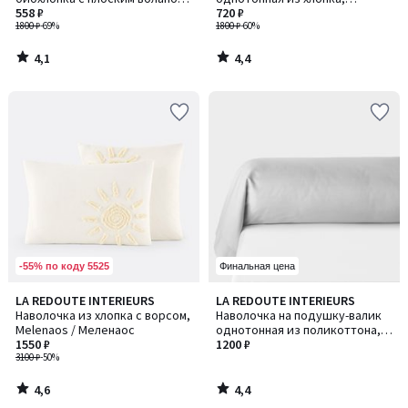
Scenario / Сценарио
558 ₽
Scenario / Сценарио
720 ₽
1800 ₽
-69%
1800 ₽
-60%
4,1
4,4
/
/
5
5
-55% по коду 5525
Финальная цена
4,6
4,4
LA REDOUTE INTERIEURS
LA REDOUTE INTERIEURS
/ 5
/ 5
Наволочка из хлопка с ворсом,
Наволочка на подушку-валик
Melenaos / Меленаос
однотонная из поликоттона,
1550 ₽
Scenario / Сценарио
1200 ₽
3100 ₽
-50%
4,6
4,4
/
/