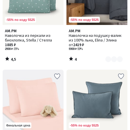
-55% по коду 5525
-55% по коду 5525
4,5
4
AM.PM
AM.PM
Количество
/ 5
/
Наволочка из перкали из
Наволочка на подушку-валик
цветов:
5
биохлопка, Stella / Стелла
из 100% льна, Elina / Элина
3
1885 ₽
от
2419 ₽
2900 ₽
-35%
5900 ₽
-59%
4,5
4
/
/
5
5
-55% по коду 5525
Финальная цена