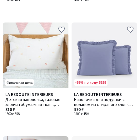
1700 ₽
-10%
6800 ₽
-54%
-55% по коду 5525
Финальная цена
LA REDOUTE INTERIEURS
LA REDOUTE INTERIEURS
Детская наволочка, газовая
Наволочка для подушки с
хлопчатобумажная ткань,
воланом из стираного хлопка,
принт "планеты", DIEGO /
810 ₽
Scenario / Сценарио
990 ₽
ДИЕГО
1800 ₽
-55%
1800 ₽
-45%