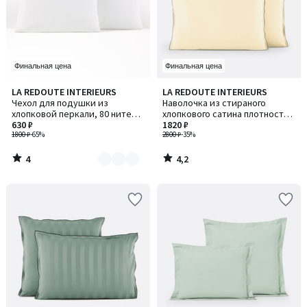
Финальная цена
Финальная цена
4
4,2
LA REDOUTE INTERIEURS
LA REDOUTE INTERIEURS
Количество
/
/ 5
Чехол для подушки из
Наволочка из стираного
цветов:
5
хлопковой перкали, 80 нитей/
хлопкового сатина плотностью
3
см², Scénario / Сценарио
630 ₽
118 нитей/см², Victor / Виктор
1820 ₽
1800 ₽
-65%
2800 ₽
-35%
4
4,2
/
/
5
5