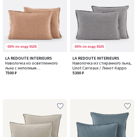
-55% по коду 5525
-55% по коду 5525
LA REDOUTE INTERIEURS
LA REDOUTE INTERIEURS
Наволочка из осветленного
Наволочка из стиранного льна,
льна с неполным
Linot Carreaux / Линот Карро
переплетением, Linot / Линот
7500 ₽
5300 ₽