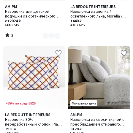
3
AM.PM
LA REDOUTE INTERIEURS
Количество
/
Наволочка для детской
Наволочка из хлопка /
цветов:
5
подушки из органического
осветленного льна, Morelia /
4
хлопкового газа, Yafa / Яфа
от
2024 ₽
Морелия
1440 ₽
4400 ₽
-54%
4000 ₽
-64%
3
/
5
-55% по коду 5525
Финальная цена
LA REDOUTE INTERIEURS
AM.PM
Наволочка 30%
Наволочка из смеси тканей с
переработанный хлопок, Piaro
преобладанием стираного
/ Пиаро
1530 ₽
льна, JOSELIA / ДЖОЗЕЛИЯ
3128 ₽