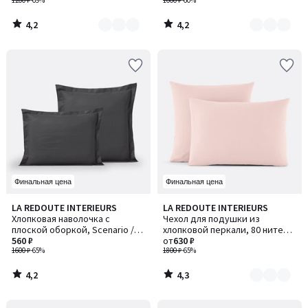
1200 ₽
-69%
1000 ₽
-60%
4,2
4,2
/
/
5
5
Финальная цена
Финальная цена
4,2
4,3
LA REDOUTE INTERIEURS
LA REDOUTE INTERIEURS
Количество
/ 5
/ 5
Хлопковая наволочка с
Чехол для подушки из
цветов:
плоской оборкой, Scenario /
хлопковой перкали, 80 нитей/
4
Сценарио
560 ₽
см², Scenario / Сценарио
от
630 ₽
1600 ₽
-65%
1800 ₽
-65%
4,2
4,3
/
/
5
5