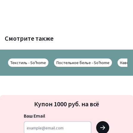
Смотрите также
Текстиль - So'home
Постельное белье - So'home
Наволо
Подписка
Купон 1000 руб. на всё
на
новости
Ваш Email
OK