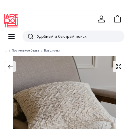
В
корзи
La
Redoute
Меню
Поиск
...
Постельное белье
Наволочки