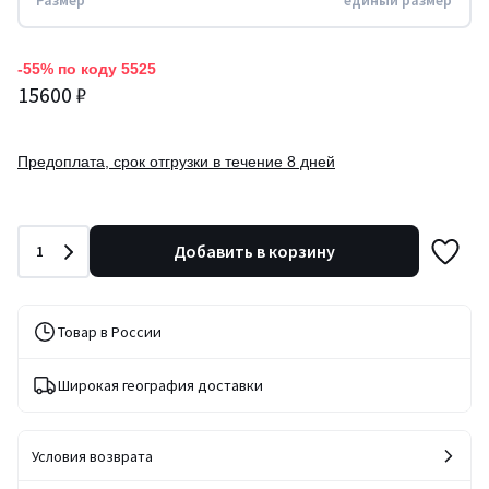
Размер
единый размер
-55% по коду 5525
15600 ₽
Предоплата, срок отгрузки в течение 8 дней
Количество
Добавить в корзину
1
Товар в России
Широкая география доставки
Условия возврата