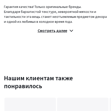
Гарантия качества! Только оригинальные бренды.
Благодаря бархатистой текстуре, невероятной мягкости и
тактильности эта вещь станет неотъемлемым предметом декора
и одной из любимых в холодное время года.
Смотреть далее
Размер
:
• Длина: 45 см
• Ширина: 45 см
• Высота: 1 см
Срок возврата - 14 дней. Гарантия на товар 6 месяцев
Цвета
Белый, Розово-бежевый, Зеленый
Размеры
единый размер
Нашим клиентам также
понравилось