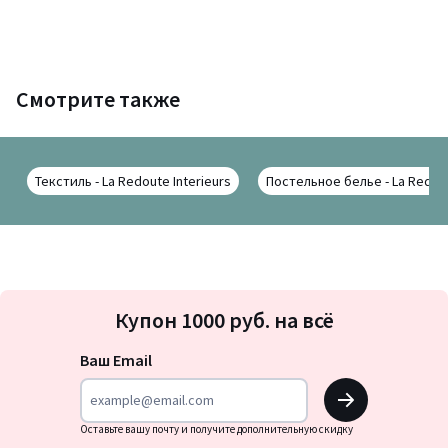
Смотрите также
Текстиль - La Redoute Interieurs
Постельное белье - La Redout
Подписка
Купон 1000 руб. на всё
на
новости
Ваш Email
OK
Оставьте вашу почту и получите дополнительную скидку