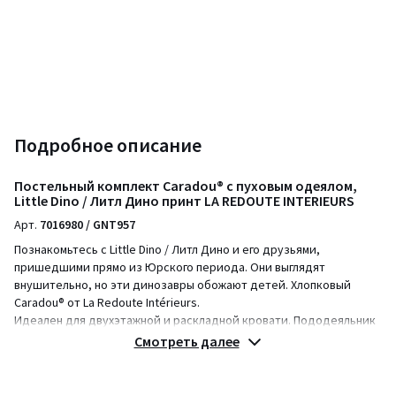
Подробное описание
Постельный комплект Caradou® с пуховым одеялом,
Little Dino / Литл Дино принт LA REDOUTE INTERIEURS
Арт.
7016980 / GNT957
Познакомьтесь с Little Dino / Литл Дино и его друзьями,
пришедшими прямо из Юрского периода. Они выглядят
внушительно, но эти динозавры обожают детей. Хлопковый
Caradou® от La Redoute Intérieurs.
Идеален для двухэтажной и раскладной кровати. Пододеяльник
и натяжная простыня соединяются вместе с помощью молнии.
Смотреть далее
Наволочка входит в комплект.
Изделия из хлопка — наши незаменимые компаньоны в быту. Мы