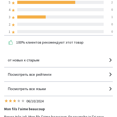
5
2
(3 отзывов)
средняя оценка
4
0
покупателей по всем
3
1
странам
2
0
1
0
100% проверенные отзывы,
Инициативы LaRedoute
100% клиентов рекомендуют этот товар
детализация
от новых к старым
Посмотреть все рейтинги
Посмотреть все языки
06/10/2024
Mon fils l’aime beaucoup
Parure très joli. Mon fils l’aime beaucoup. En revanche je l’ai revu