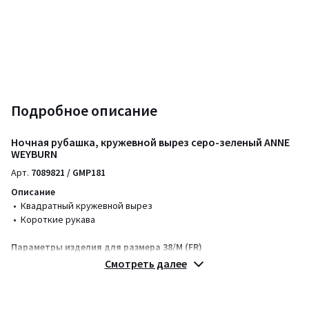
Подробное описание
Ночная рубашка, кружевной вырез серо-зеленый ANNE
WEYBURN
Арт.
7089821 / GMP181
Описание
• Квадратный кружевной вырез
• Короткие рукава
Параметры изделия для размера 38/M (FR)
• Длина рукавов: 90 см
Смотреть далее
Состав и уход
• 65% вискозы, 35% полиэстера