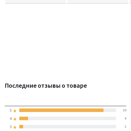
Последние отзывы о товаре
4,8
5
39
(45 отзывов)
средняя оценка
4
4
покупателей по всем
3
2
странам