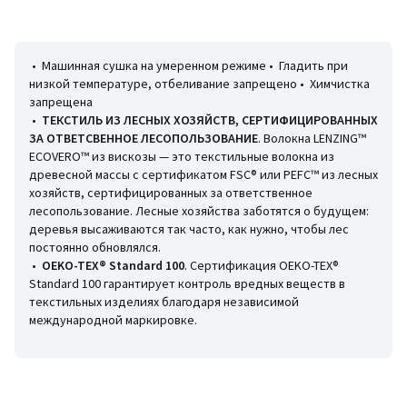
• Машинная стирка при 30 °С на деликатном режиме
• Машинная сушка на умеренном режиме • Гладить при
Информация об экологических качествах и характеристиках
низкой температуре, отбеливание запрещено • Химчистка
товара
запрещена
• Происхождение производства (ткачество, окрашивание,
•
ТЕКСТИЛЬ ИЗ ЛЕСНЫХ ХОЗЯЙСТВ, СЕРТИФИЦИРОВАННЫХ
пошив): Китай
ЗА ОТВЕТСВЕННОЕ ЛЕСОПОЛЬЗОВАНИЕ
. Волокна LENZING™
Последнее обновление информации: 11/03/2026
ECOVERO™ из вискозы — это текстильные волокна из
древесной массы с сертификатом FSC® или PEFC™ из лесных
Цвета
Серо-зеленый
хозяйств, сертифицированных за ответственное
Размеры
42/44 (FR) - 48/50 (RUS), 54/56 (FR) - 60/62 (RUS)
лесопользование. Лесные хозяйства заботятся о будущем:
деревья высаживаются так часто, как нужно, чтобы лес
постоянно обновлялся.
•
OEKO-TEX® Standard 100
. Сертификация OEKO-TEX®
Standard 100 гарантирует контроль вредных веществ в
текстильных изделиях благодаря независимой
международной маркировке.