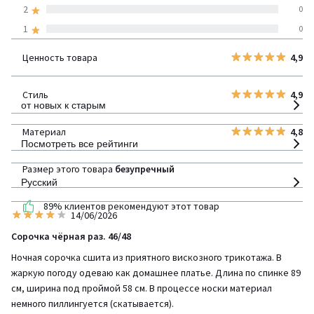
2
0
1
0
100% проверенные отзывы,
Инициативы LaRedoute
Ценность товара
4,9
детализация
Стиль
4,9
от новых к старым
Материал
4,8
Посмотреть все рейтинги
Размер этого товара
безупречный
Русский
89% клиентов рекомендуют этот товар
14/06/2026
Сорочка чёрная раз. 46/48
Ночная сорочка сшита из приятного вискозного трикотажа. В
жаркую погоду одеваю как домашнее платье. Длина по спинке 89
см, ширина под проймой 58 см. В процессе носки материал
немного пиллингуется (скатывается).