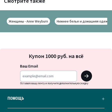
Смотрите также
Женщины - Anne Weyburn
Нижнее белье и домашняя одежда 
Подписка
Купон 1000 руб. на всё
на
новости
Ваш Email
OK
Оставьте вашу почту и получите дополнительную скидку
ПОМОЩЬ