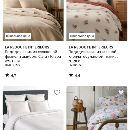
Финальная цена
Финальная цена
4,7
4,4
LA REDOUTE INTERIEURS
LA REDOUTE INTERIEURS
/ 5
/ 5
Пододеяльник из хлопковой
Пододеяльник из газовой
фланели шамбре, Clara / Клара
хлопчатобумажной ткани,
от
8160 ₽
Monceaux / Монсо
9120 ₽
10200 ₽
-20%
9600 ₽
-5%
4,7
4,4
/
/
5
5