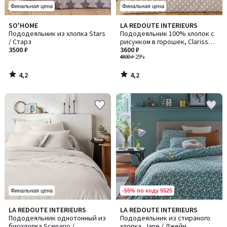
Финальная цена
Финальная цена
4,2
4,2
SO'HOME
LA REDOUTE INTERIEURS
/ 5
/ 5
Пододеяльник из хлопка Stars
Пододеяльник 100% хлопок с
/ Старз
рисунком в горошек, Clarisse /
3500 ₽
Кларисс
3600 ₽
4800 ₽
-25%
4,2
4,2
/
/
5
5
-55% по коду 5525
Финальная цена
4
4,5
LA REDOUTE INTERIEURS
LA REDOUTE INTERIEURS
Количество
/
/ 5
Пододеяльник однотонный из
Пододеяльник из стираного
цветов:
5
биохлопка Scenario /
хлопка, Jane / Джейн