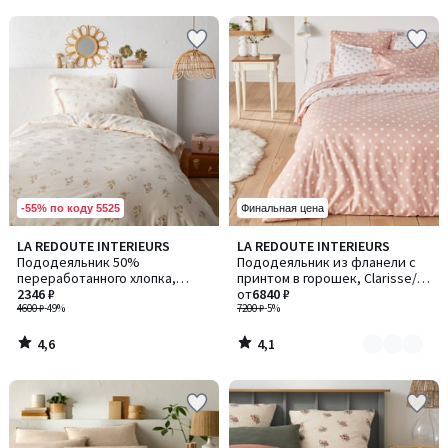
5
5
-55% по коду 5525
Финальная цена
4,6
4,1
LA REDOUTE INTERIEURS
LA REDOUTE INTERIEURS
Количество
/ 5
/ 5
Пододеяльник 50%
Пододеяльник из фланели с
цветов:
переработанного хлопка,
принтом в горошек, Clarisse/
2
Camomille / Камомиль
2346 ₽
Кларисс
от
6840 ₽
4600 ₽
-49%
7200 ₽
-5%
4,6
4,1
/
/
5
5