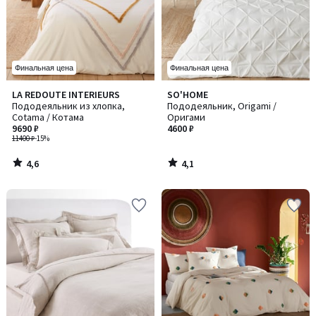
Финальная цена
Финальная цена
4,6
4,1
LA REDOUTE INTERIEURS
SO'HOME
/ 5
/ 5
Пододеяльник из хлопка,
Пододеяльник, Origami /
Cotama / Котама
Оригами
9690 ₽
4600 ₽
11400 ₽
-15%
4,6
4,1
/
/
5
5