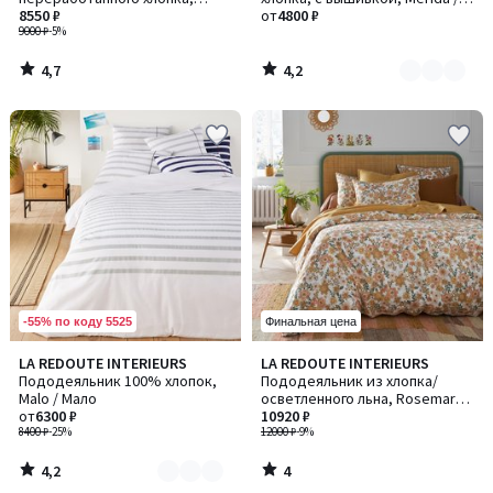
2
Foliaro / Фоларио
8550 ₽
Мерида
от
4800 ₽
9000 ₽
-5%
4,7
4,2
/
/
5
5
-55% по коду 5525
Финальная цена
4,2
4
LA REDOUTE INTERIEURS
LA REDOUTE INTERIEURS
Количество
/ 5
/
Пододеяльник 100% хлопок,
Пододеяльник из хлопка/
цветов:
5
Malo / Мало
осветленного льна, Rosemary /
2
от
6300 ₽
Розмари
10920 ₽
8400 ₽
-25%
12000 ₽
-9%
4,2
4
/
/