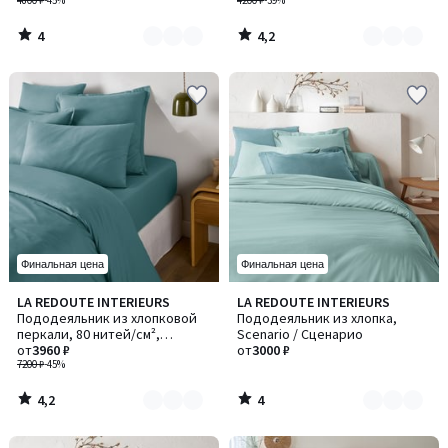
4800 ₽
-45%
4200 ₽
-39%
4
4,2
/
/
5
5
Финальная цена
Финальная цена
4,2
4
LA REDOUTE INTERIEURS
LA REDOUTE INTERIEURS
Количество
Количество
/ 5
/
Пододеяльник из хлопковой
Пододеяльник из хлопка,
цветов:
цветов:
5
перкали, 80 нитей/см²,
Scenario / Сценарио
3
10
Scenario / Сценарио
от
3960 ₽
от
3000 ₽
7200 ₽
-45%
4,2
4
/
/
5
5