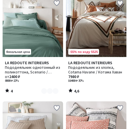
-55% по коду 5525
Финальная цена
4
4,6
LA REDOUTE INTERIEURS
LA REDOUTE INTERIEURS
Количество
/
/ 5
Пододеяльник однотонный из
Пододеяльник из хлопка,
цветов:
5
поликоттона, Scenario /
Cotama Havane / Котама Хаван
9
Сценарио
от
2400 ₽
7980 ₽
3000 ₽
-20%
11400 ₽
-30%
4
4,6
/
/
5
5