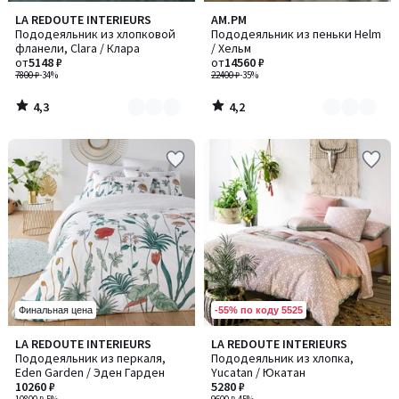
4,3
4,2
LA REDOUTE INTERIEURS
AM.PM
Количество
Количество
/ 5
/ 5
Пододеяльник из хлопковой
Пододеяльник из пеньки Helm
цветов:
цветов:
фланели, Clara / Клара
/ Хельм
4
7
от
5148 ₽
от
14560 ₽
7800 ₽
-34%
22400 ₽
-35%
4,3
4,2
/
/
5
5
-55% по коду 5525
Финальная цена
4,6
4,4
LA REDOUTE INTERIEURS
LA REDOUTE INTERIEURS
/ 5
/ 5
Пододеяльник из перкаля,
Пододеяльник из хлопка,
Eden Garden / Эден Гарден
Yucatan / Юкатан
10260 ₽
5280 ₽