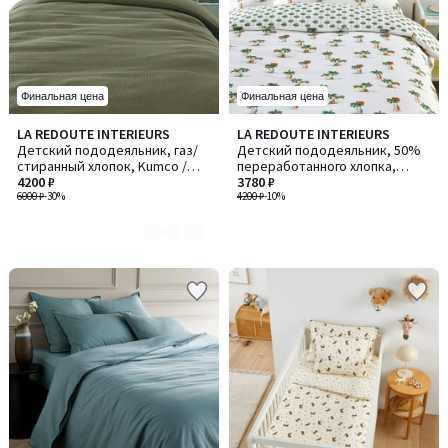
Финальная цена
Финальная цена
LA REDOUTE INTERIEURS
LA REDOUTE INTERIEURS
Количество
Детский пододеяльник, газ/
Детский пододеяльник, 50%
цветов:
стиранный хлопок, Kumco /
переработанного хлопка,
3
Кумко
4200 ₽
принт "пальмы", TAPAHI /
3780 ₽
6000 ₽
-30%
ТАПАХИ
4200 ₽
-10%