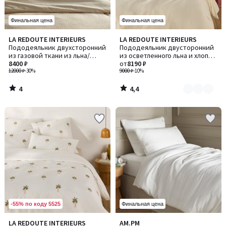
Финальная цена
Финальная цена
4
4,4
LA REDOUTE INTERIEURS
LA REDOUTE INTERIEURS
Количество
/
/ 5
Пододеяльник двухсторонний
Пододеяльник двусторонний
цветов:
5
из газовой ткани из льна/
из осветленного льна и хлопка,
2
хлопка Thesari / Тезари
8400 ₽
Annaba / Аннаба
от
8190 ₽
12000 ₽
-30%
9000 ₽
-10%
4
4,4
/
/
5
5
-55% по коду 5525
Финальная цена
3,8
4,5
LA REDOUTE INTERIEURS
AM.PM