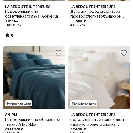
5
LA REDOUTE INTERIEURS
LA REDOUTE INTERIEURS
/
Пододеяльник из
Детский пододеяльник из
5
осветленного льна, Acélie Kaki
газовой хлопчатобумажной
/ Асели Каки
11664 ₽
ткани, с принтом "планеты",
от
2400 ₽
14400 ₽
-19%
DIEGO / ДИЕГО
4800 ₽
-50%
5
/
5
Финальная цена
Финальная цена
3,6
3,2
AM.PM
LA REDOUTE INTERIEURS
Количество
Количество
/ 5
/ 5
Пододеяльник из х/б газовой
Пододеяльник из хлопковой
цветов:
цветов:
ткани, Yafa / Яфа
марли/стираного хлопка,
10
6
от
11920 ₽
KUMCO / КУМКО
от
4200 ₽