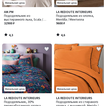
Финальная цена
Финальная цена
4,3
4,6
AM.PM
LA REDOUTE INTERIEURS
/ 5
/ 5
Пододеяльник из
Пододеяльник из хлопка,
выстиранного льна, Scala /
Mentilla / Ментилла
Скала
32900 ₽
9600 ₽
4,3
4,6
/
/
5
5
Финальная цена
Финальная цена
4,7
4,2
LA REDOUTE INTERIEURS
LA REDOUTE INTERIEURS
Количество
/ 5
/ 5
Пододеяльник, 30%
Пододеяльник из стираного
цветов:
переработанного хлопка,
хлопка, с вышивкой, Merida /