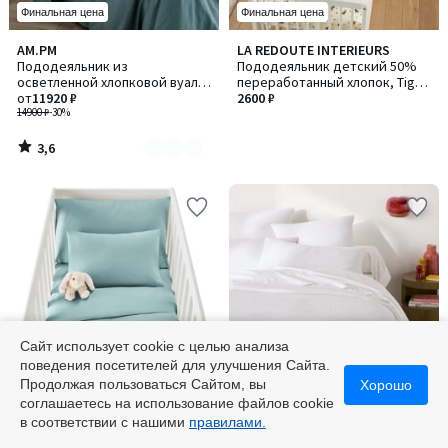
Финальная цена
Финальная цена
3,6
AM.PM
LA REDOUTE INTERIEURS
Количество
/ 5
Пододеяльник из
Пододеяльник детский 50%
цветов:
осветленной хлопковой вуали,
переработанный хлопок, Tigris
7
Gypse / Джипс
от
11920 ₽
/ Тигрис
2600 ₽
14900 ₽
-30%
3,6
/
5
Сайт использует cookie с целью анализа
поведения посетителей для улучшения Сайта.
Финальная цена
Финальная цена
Продолжая пользоваться Сайтом, вы
Хорошо
соглашаетесь на использование файлов cookie
4,8
LA REDOUTE INTERIEURS
LA REDOUTE INTERIEURS
в соответствии с нашими
правилами.
/ 5
Пододеяльник детский из
Пододеяльник из хлопкового
биохлопка, Scénario /
сатина, 153 нити/см², в