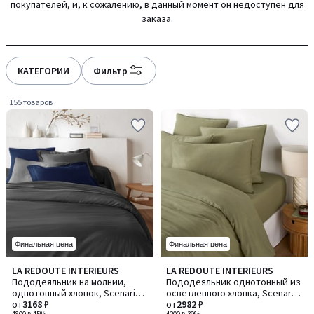
покупателей, и, к сожалению, в данный момент он недоступен для
gauche
droite
заказа.
КАТЕГОРИИ
Фильтр
155 товаров
Финальная цена
Финальная цена
4
4,2
LA REDOUTE INTERIEURS
LA REDOUTE INTERIEURS
Количество
Количество
/
/ 5
Пододеяльник на молнии,
Пододеяльник однотонный из
цветов:
цветов:
5
однотонный хлопок, Scenario /
осветленного хлопка, Scenario
3
8
Сценарио
от
3168 ₽
/ Сценарио
от
2982 ₽