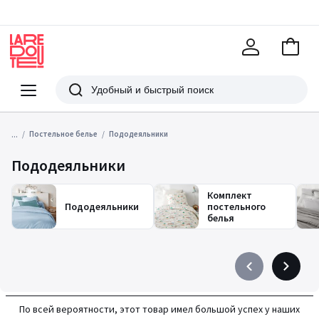
В
корзи
La
Redoute
Меню
Поиск
...
Постельное белье
Пододеяльники
Пододеяльники
Комплект
Пододеяльники
постельного
белья
Précédent
Suivant
-
-
défiler
défiler
По всей вероятности, этот товар имел большой успех у наших
à
à