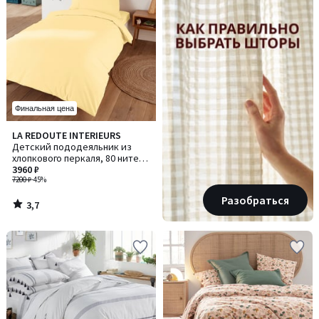
Финальная цена
3,7
LA REDOUTE INTERIEURS
/ 5
Детский пододеяльник из
хлопкового перкаля, 80 нитей/
см², Scénario / Сценарио
3960 ₽
7200 ₽
-45%
Разобраться
3,7
/
5