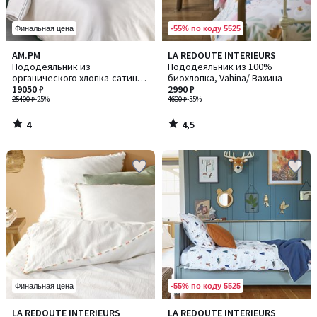
-55% по коду 5525
Финальная цена
4
4,5
AM.PM
LA REDOUTE INTERIEURS
/
/ 5
Пододеяльник из
Пододеяльник из 100%
5
органического хлопка-сатина
биохлопка, Vahina/ Вахина
и лиоцелла, TUCCI / ТУЧЧИ
19050 ₽
2990 ₽
25400 ₽
-25%
4600 ₽
-35%
4
4,5
/
/
5
5
-55% по коду 5525
Финальная цена
4,4
5
LA REDOUTE INTERIEURS
LA REDOUTE INTERIEURS