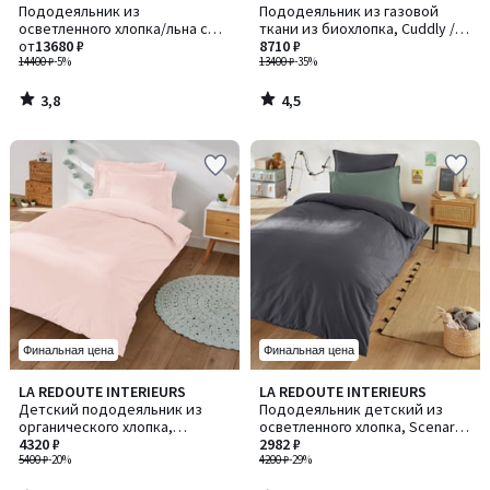
/ 5
/ 5
Пододеяльник из
Пододеяльник из газовой
осветленного хлопка/льна с
ткани из биохлопка, Cuddly /
вышивкой, Ravenel / Ревенел
от
13680 ₽
Каддли
8710 ₽
14400 ₽
-5%
13400 ₽
-35%
3,8
4,5
/
/
5
5
Финальная цена
Финальная цена
3,9
4,3
LA REDOUTE INTERIEURS
LA REDOUTE INTERIEURS
/ 5
/ 5
Детский пододеяльник из
Пододеяльник детский из
органического хлопка,
осветленного хлопка, Scenario
Scenario / Сценарио
4320 ₽
/ Сценарио
2982 ₽
5400 ₽
-20%
4200 ₽
-29%