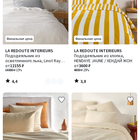
Финальная цена
Финальная цена
4,4
3,8
LA REDOUTE INTERIEURS
LA REDOUTE INTERIEURS
Количество
/ 5
/ 5
Пододеяльник из
Пододеяльник из хлопка,
цветов:
осветленного льна, Linot Rayé /
HENDAYE JAUNE / ХЕНДАЙ ЖОН
2
Линот Райе
от
12155 ₽
от
3600 ₽
14300 ₽
-15%
4800 ₽
-25%
4,4
3,8
/
/
5
5