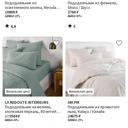
/ 5
/
Пододеяльник из
Пододеяльник из фланели,
5
осветленного хлопка, Neruda /
Shuss / Шусс
Неруда
10800 ₽
2760 ₽
12000 ₽
-10%
4600 ₽
-40%
4,4
5
/
/
5
5
Финальная цена
Финальная цена
3
3,6
LA REDOUTE INTERIEURS
AM.PM
Количество
/
/ 5
Пододеяльник на молнии,
Пододеяльник из промытого
цветов:
5
хлопковая перкаль, 80 нитей/
льна, Kalaya / Калайа
3
см², Scenario / Сценарио
от
3584 ₽
24675 ₽
6400 ₽
-44%
32900 ₽
-25%