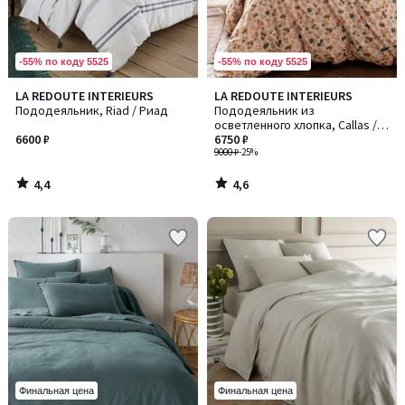
-55% по коду 5525
-55% по коду 5525
4,4
4,6
LA REDOUTE INTERIEURS
LA REDOUTE INTERIEURS
/ 5
/ 5
Пододеяльник, Riad / Риад
Пододеяльник из
осветленного хлопка, Callas /
6600 ₽
Каллас
6750 ₽
9000 ₽
-25%
4,4
4,6
/
/
5
5
Финальная цена
Финальная цена