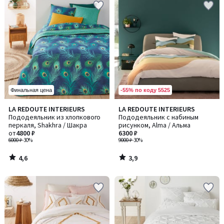
-55% по коду 5525
Финальная цена
4,6
3,9
LA REDOUTE INTERIEURS
LA REDOUTE INTERIEURS
/ 5
/ 5
Пододеяльник из хлопкового
Пододеяльник с набиным
перкаля, Shakhra / Шакра
рисунком, Alma / Альма
от
4800 ₽
6300 ₽
6000 ₽
-30%
9000 ₽
-30%
4,6
3,9
/
/
5
5