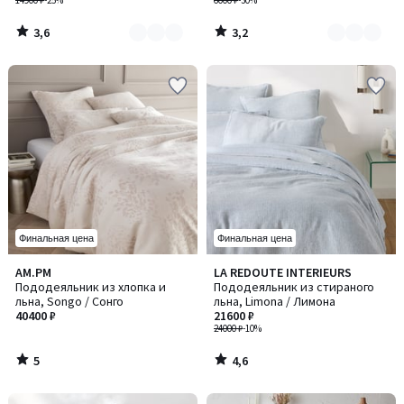
14900 ₽
-25%
6000 ₽
-30%
3,6
3,2
/
/
5
5
Финальная цена
Финальная цена
5
4,6
AM.PM
LA REDOUTE INTERIEURS
/
/ 5
Пододеяльник из хлопка и
Пододеяльник из стираного
5
льна, Songo / Сонго
льна, Limona / Лимона
40400 ₽
21600 ₽
24000 ₽
-10%
5
4,6
/
/
5
5