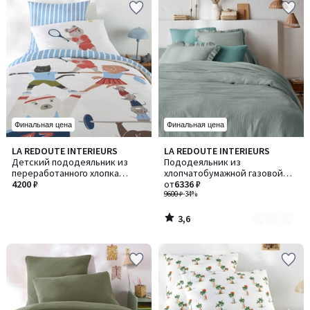
Финальная цена
Финальная цена
3,6
LA REDOUTE INTERIEURS
LA REDOUTE INTERIEURS
Количество
/ 5
Детский пододеяльник из
Пододеяльник из
цветов:
переработанного хлопка
хлопчатобумажной газовой
7
(30%), Neilo / Неило
4200 ₽
ткани, Kumla / Кумла
от
6336 ₽
9600 ₽
-34%
3,6
/
5