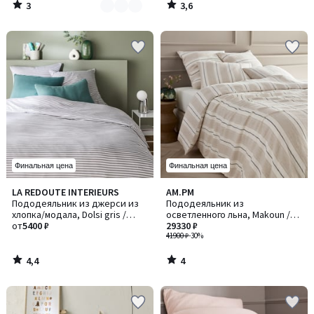
3
3,6
/
/
5
5
Финальная цена
Финальная цена
4,4
4
LA REDOUTE INTERIEURS
AM.PM
/ 5
/
Пододеяльник из джерси из
Пододеяльник из
5
хлопка/модала, Dolsi gris /
осветленного льна, Makoun /
Долси грис
от
5400 ₽
Макун
29330 ₽
41900 ₽
-30%
4,4
4
/
/
5
5