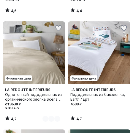
10800 ₽
-5%
9600 ₽
-45%
4,6
4,4
/
/
5
5
Финальная цена
Финальная цена
4,2
4,7
LA REDOUTE INTERIEURS
LA REDOUTE INTERIEURS
Количество
/ 5
/ 5
Однотонный пододеяльник из
Пододеяльник из биохлопка,
цветов:
органического хлопка Scenario
Earth / Ерт
6
/ Сценарио
от
3630 ₽
4600 ₽
6600 ₽
-45%
4,2
4,7
/
/
5
5