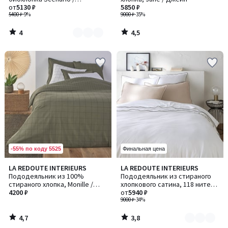
2
Сценарио
от
5130 ₽
5850 ₽
5400 ₽
-9%
9000 ₽
-35%
4
4,5
/
/
5
5
-55% по коду 5525
Финальная цена
4,7
3,8
LA REDOUTE INTERIEURS
LA REDOUTE INTERIEURS
Количество
/ 5
/ 5
Пододеяльник из 100%
Пододеяльник из стираного
цветов:
стираного хлопка, Monille /
хлопкового сатина, 118 нитей/
7
Мониль
4200 ₽
см², Victor /Виктор
от
5940 ₽
9000 ₽
-34%
4,7
3,8
/
/