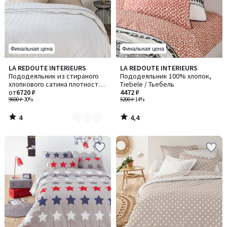
Финальная цена
Финальная цена
4
4,4
LA REDOUTE INTERIEURS
LA REDOUTE INTERIEURS
Количество
/
/ 5
Пододеяльник из стираного
Пододеяльник 100% хлопок,
цветов:
5
хлопкового сатина плотностью
Tiebele / Тьебель
3
118 нитей/см², полоска Victor /
от
6720 ₽
4472 ₽
Виктор
9600 ₽
-30%
5200 ₽
-14%
4
4,4
/
/
5
5