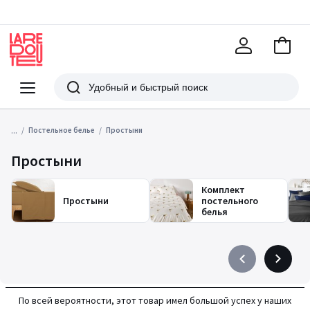
В
корзи
La
Redoute
Меню
Поиск
...
Постельное белье
Простыни
Простыни
Комплект
Простыни
постельного
белья
Précédent
Suivant
-
-
défiler
défiler
По всей вероятности, этот товар имел большой успех у наших
à
à