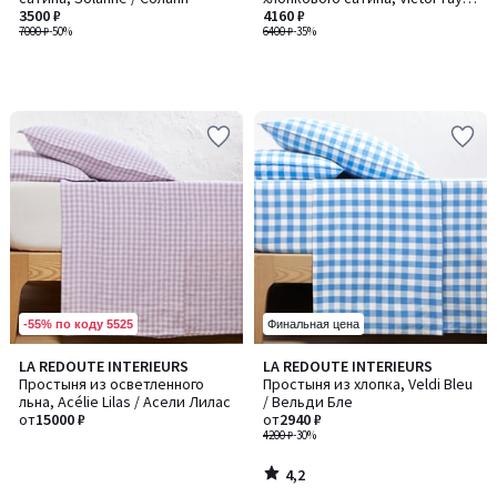
3500 ₽
/ Виктор райе
4160 ₽
7000 ₽
-50%
6400 ₽
-35%
-55% по коду 5525
Финальная цена
4,2
LA REDOUTE INTERIEURS
LA REDOUTE INTERIEURS
/ 5
Простыня из осветленного
Простыня из хлопка, Veldi Bleu
льна, Acélie Lilas / Асели Лилас
/ Вельди Бле
от
15000 ₽
от
2940 ₽
4200 ₽
-30%
4,2
/