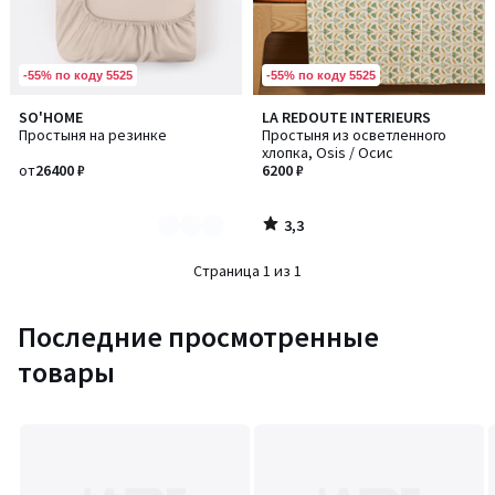
-55% по коду 5525
-55% по коду 5525
3,3
SO'HOME
LA REDOUTE INTERIEURS
Количество
/ 5
Простыня на резинке
Простыня из осветленного
цветов:
хлопка, Osis / Осис
6
от
26400 ₽
6200 ₽
3,3
/
5
Страница 1 из 1
Последние просмотренные
товары