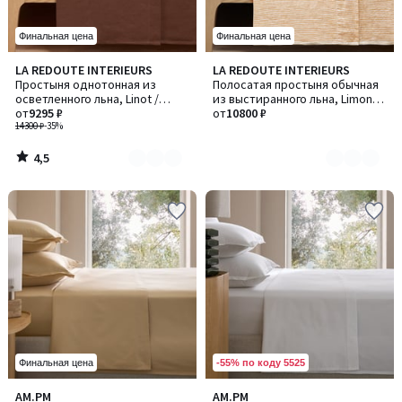
Финальная цена
Финальная цена
4,5
LA REDOUTE INTERIEURS
LA REDOUTE INTERIEURS
Количество
Количество
/ 5
Простыня однотонная из
Полосатая простыня обычная
цветов:
цветов:
осветленного льна, Linot /
из выстиранного льна, Limona /
2
2
Линот
от
9295 ₽
Лимона
от
10800 ₽
14300 ₽
-35%
4,5
/
5
-55% по коду 5525
Финальная цена
5
5
AM.PM
AM.PM
Количество
Количество