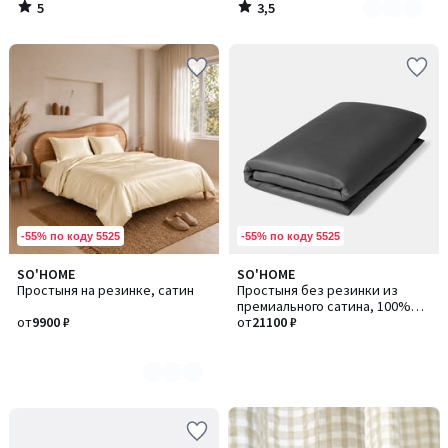
5
3,5
/
/
5
5
-55% по коду 5525
-55% по коду 5525
SO'HOME
SO'HOME
Количество
Простыня на резинке, сатин
Простыня без резинки из
цветов:
премиального сатина, 100%
15
от
9900 ₽
хлопок, 400TC
от
21100 ₽
-