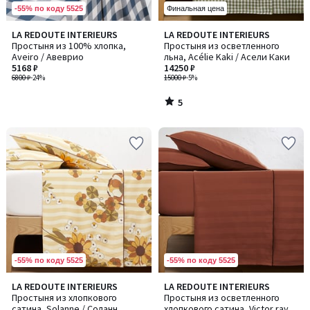
-55% по коду 5525
Финальная цена
5
LA REDOUTE INTERIEURS
LA REDOUTE INTERIEURS
/
Простыня из 100% хлопка,
Простыня из осветленного
5
Aveiro / Авеврио
льна, Acélie Kaki / Асели Каки
5168 ₽
14250 ₽
6800 ₽
-24%
15000 ₽
-5%
5
/
5
-55% по коду 5525
-55% по коду 5525
LA REDOUTE INTERIEURS
LA REDOUTE INTERIEURS
Простыня из хлопкового
Простыня из осветленного
сатина, Solanne / Соланн
хлопкового сатина, Victor rayé