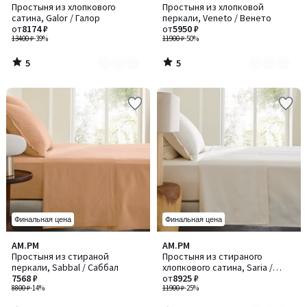
/
/
Простыня из хлопкового
Простыня из хлопковой
цветов:
цветов:
5
5
сатина, Galor / Галор
перкали, Veneto / Венето
2
2
от
8174 ₽
от
5950 ₽
13400 ₽
-39%
11900 ₽
-50%
5
5
/
/
5
5
Финальная цена
Финальная цена
5
3,5
AM.PM
AM.PM
Количество
/
/ 5
Простыня из стираной
Простыня из стираного
цветов:
5
перкали, Sabbal / Саббал
хлопкового сатина, Saria /
2
7568 ₽
Сариа
от
8925 ₽
8800 ₽
-14%
11900 ₽
-25%