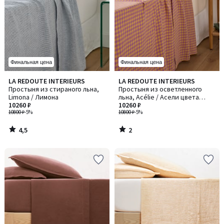
Финальная цена
Финальная цена
4,5
2
LA REDOUTE INTERIEURS
LA REDOUTE INTERIEURS
/ 5
/
Простыня из стираного льна,
Простыня из осветленного
5
Limona / Лимона
льна, Acélie / Асели цвета
10260 ₽
лаванды/охры
10260 ₽
10800 ₽
-5%
10800 ₽
-5%
4,5
2
/
/
5
5