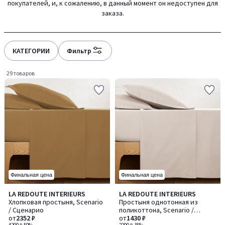
покупателей, и, к сожалению, в данный момент он недоступен для
gauche
droite
заказа.
КАТЕГОРИИ
Фильтр
29 товаров
Финальная цена
Финальная цена
4,2
4,3
LA REDOUTE INTERIEURS
LA REDOUTE INTERIEURS
Количество
Количество
/ 5
/ 5
Хлопковая простыня, Scenario
Простыня однотонная из
цветов:
цветов:
/ Сценарио
поликоттона, Scenario /
2
2
от
2352 ₽
Сценарио
от
1430 ₽