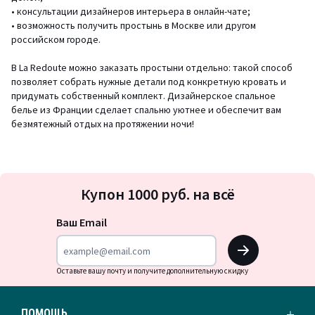
• консультации дизайнеров интерьера в онлайн-чате;
• возможность получить простынь в Москве или другом
российском городе.
В La Redoute можно заказать простыни отдельно: такой способ
позволяет собрать нужные детали под конкретную кровать и
придумать собственный комплект. Дизайнерское спальное
белье из Франции сделает спальню уютнее и обеспечит вам
безмятежный отдых на протяжении ночи!
Подписка
Купон 1000 руб. на всё
на
новости
Ваш Email
OK
Оставьте вашу почту и получите дополнительную скидку
ПОМОЩЬ