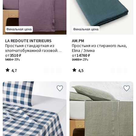
Финальная цена
Финальная цена
4,7
4,5
LA REDOUTE INTERIEURS
AM.PM
Количество
Количество
/ 5
/ 5
Простыня стандартная из
Простыня из стираного льна,
цветов:
цветов:
хлопчатобумажной газовой
Elina / Элина
6
6
ткани, Kumla / Кумла
от
3510 ₽
от
14760 ₽
5400 ₽
-35%
16400 ₽
-25%
4,7
4,5
/
/
5
5