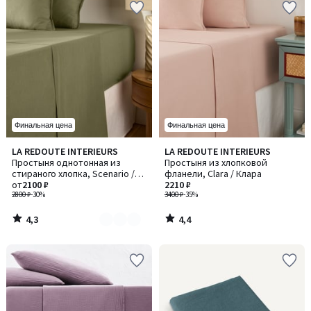
Финальная цена
Финальная цена
4,3
4,4
LA REDOUTE INTERIEURS
LA REDOUTE INTERIEURS
Количество
/ 5
/ 5
Простыня однотонная из
Простыня из хлопковой
цветов:
стираного хлопка, Scenario /
фланели, Clara / Клара
3
Сценарио
от
2100 ₽
2210 ₽
2800 ₽
-30%
3400 ₽
-35%
4,3
4,4
/
/
5
5