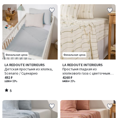
5
Финальная цена
Финальная цена
5
LA REDOUTE INTERIEURS
LA REDOUTE INTERIEURS
/
Детская простыня из хлопка,
Простыня гладкая из
5
Scenario / Сценарио
хлопкового газа с цветочным
492 ₽
рисунком, RISETTI / РИСЕТТИ
4160 ₽
1200 ₽
-59%
6400 ₽
-35%
5
/
5