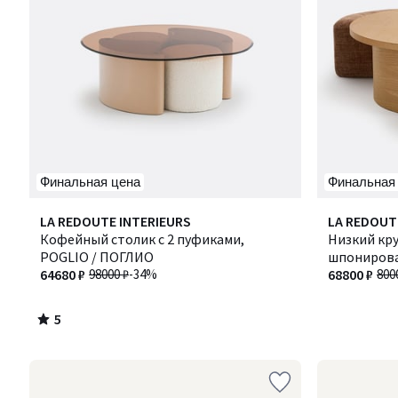
Финальная цена
Финальная
5
LA REDOUTE INTERIEURS
LA REDOUT
/
Кофейный столик с 2 пуфиками,
Низкий кру
5
POGLIO / ПОГЛИО
шпонирован
64680 ₽
98000 ₽
-34%
ДЖЕН
68800 ₽
800
5
/
5