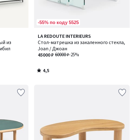
-55% по коду 5525
4,5
LA REDOUTE INTERIEURS
/ 5
ый из
Стол-матрешка из закаленного стекла,
Сибил
Joan / Джоан
45000 ₽
60000 ₽
-25%
4,5
/
5