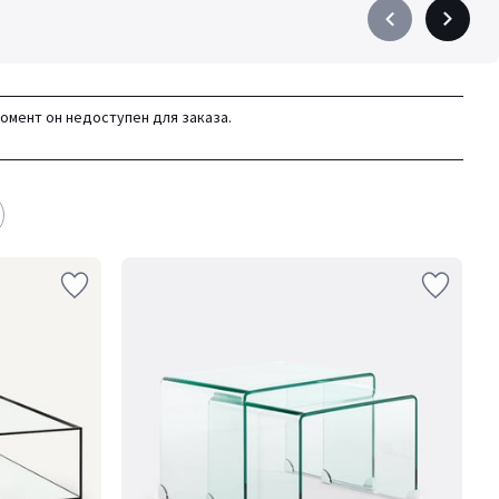
Précédent
Suivant
-
-
défiler
défiler
à
à
момент он недоступен для заказа.
gauche
droite