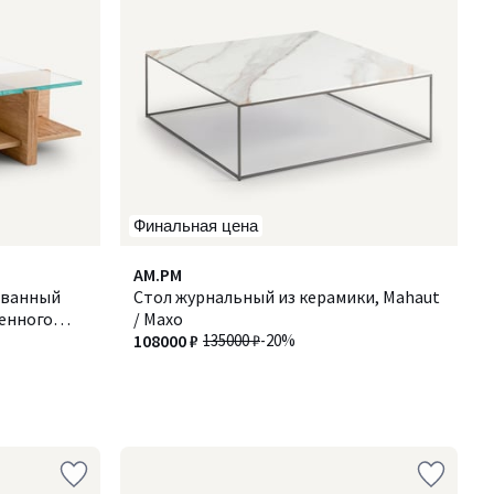
Финальная цена
AM.PM
ованный
Стол журнальный из керамики, Mahaut
ленного
/ Махо
108000 ₽
135000 ₽
-20%