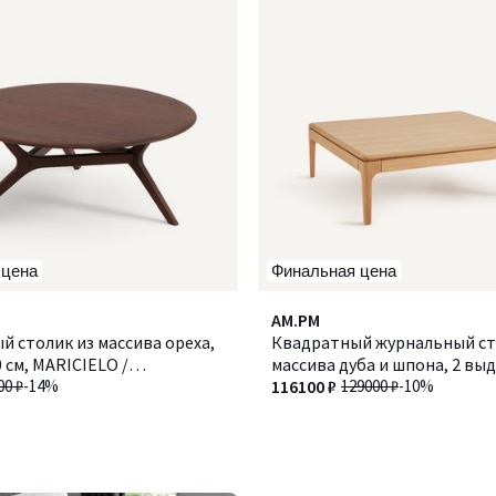
 цена
Финальная цена
AM.PM
 столик из массива ореха,
Квадратный журнальный ст
 см, MARICIELO /
массива дуба и шпона, 2 в
ЛО
00 ₽
-14%
ящика, SANARA / САНАРА
116100 ₽
129000 ₽
-10%