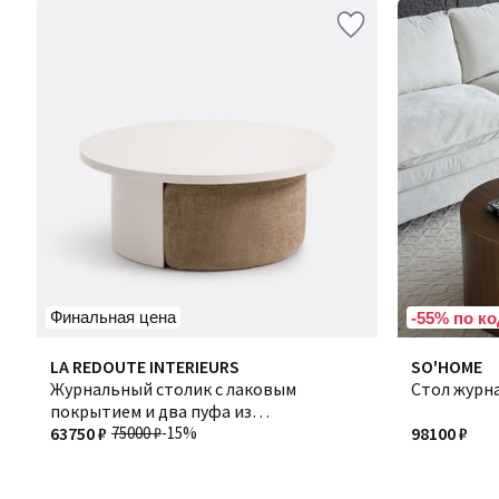
Финальная цена
-55% по ко
LA REDOUTE INTERIEURS
SO'HOME
Журнальный столик с лаковым
Стол журн
покрытием и два пуфа из
текстурированной ткани, JEN / ДЖЕН
63750 ₽
75000 ₽
-15%
98100 ₽