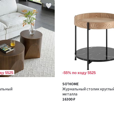
ду 5525
-55% по коду 5525
SO'HOME
альный
Журнальный столик круглый
металла
16300 ₽