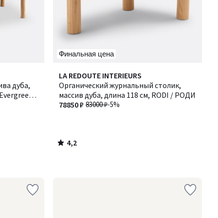
Финальная цена
4,2
LA REDOUTE INTERIEURS
/ 5
ва дуба,
Органический журнальный столик,
Evergreen /
массив дуба, длина 118 см, RODI / РОДИ
78850 ₽
83000 ₽
-5%
4,2
/
5