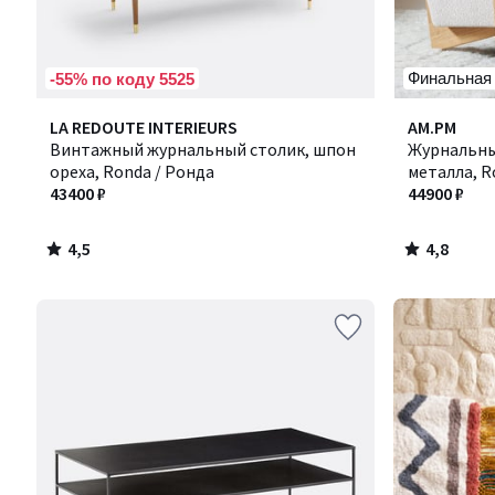
Финальная
-55% по коду 5525
4,5
4,8
LA REDOUTE INTERIEURS
AM.PM
/ 5
/ 5
Винтажный журнальный столик, шпон
Журнальны
ореха, Ronda / Ронда
металла, R
43400 ₽
44900 ₽
4,5
4,8
/
/
5
5
Ближе,
чем
кажется!
Товары
со
склада
в
России