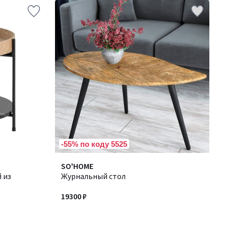
-55% по коду 5525
SO'HOME
 из
Журнальный стол
19300 ₽