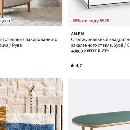
 цена
-55% по коду 5525
4,7
AM.PM
/ 5
й столик из лакированного
Стол журнальный квадратн
ouva / Рува
закаленного стекла, Sybil / 
48000 ₽
60000 ₽
-20%
4,7
/
5