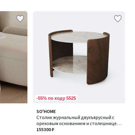
-55% по коду 5525
SO'HOME
Cтолик журнальный двухъярусный с
ореховым основанием и столешницей
из акрилового камня
155300 ₽