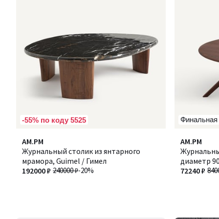
Финальная
-55% по коду 5525
AM.PM
AM.PM
Журнальный столик из янтарного
Журнальный
мрамора, Guimel / Гимел
диаметр 90
192000 ₽
240000 ₽
-20%
МАРИСИЕ
72240 ₽
840