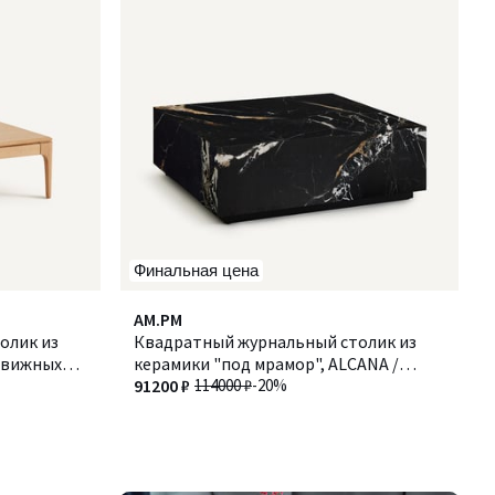
Финальная цена
AM.PM
олик из
Квадратный журнальный столик из
ыдвижных
керамики "под мрамор", ALCANA /
АЛКАНА
91200 ₽
114000 ₽
-20%