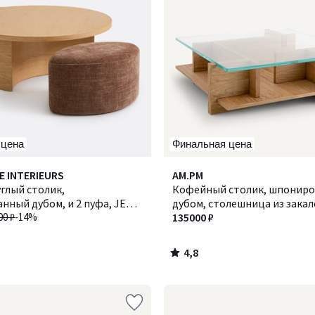
 цена
Финальная цена
4,8
E INTERIEURS
AM.PM
/ 5
глый столик,
Кофейный столик, шпонир
ный дубом, и 2 пуфа, JEN /
дубом, столешница из зака
00 ₽
-14%
стекла, Laby / Лэби
135000 ₽
4,8
/
5