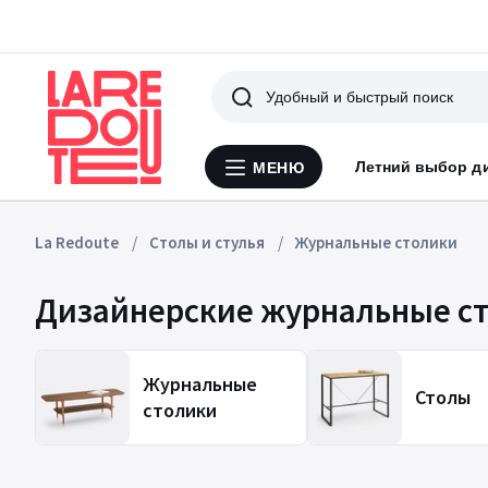
Поиск
Летний выбор д
МЕНЮ
Меню
La
Redoute
La Redoute
Столы и стулья
Журнальные столики
Дизайнерские журнальные с
Журнальные
Столы
столики