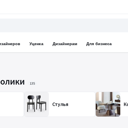
изайнеров
Уценка
Дизайнерам
Для бизнеса
толики
135
Стулья
К