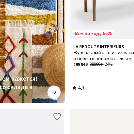
-55% по коду 5525
4,3
LA REDOUTE INTERIEURS
/ 5
Журнальный столик из масси
отделка шпоном и стеклом, 
Эвергрин
29564 ₽
38900 ₽
-24%
чем кажется!
со склада в
4,3
/
5