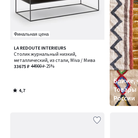
Финальная цена
4,7
LA REDOUTE INTERIEURS
/ 5
Столик журнальный низкий,
металлический, из стали, Miva / Мива
33675 ₽
44900 ₽
-25%
Ближе, 
Товары 
4,7
/
России
5