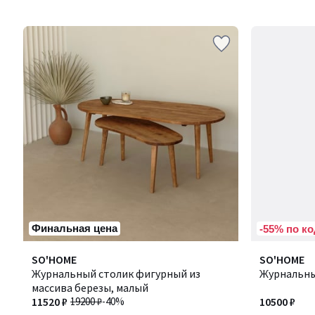
Финальная цена
-55% по ко
Количество
SO'HOME
Количество
SO'HOME
цветов:
Журнальный столик фигурный из
цветов:
Журнальны
4
массива березы, малый
4
11520 ₽
19200 ₽
-40%
10500 ₽