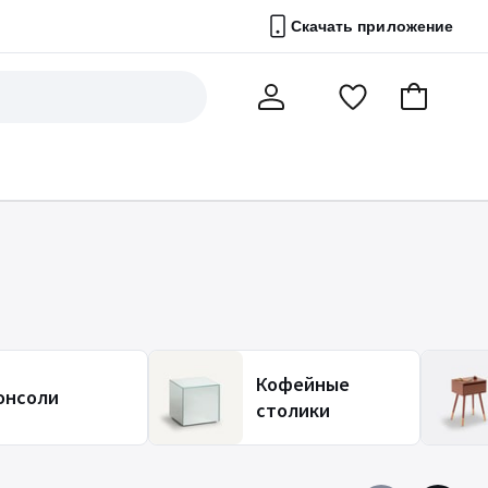
Скачать приложение
Перейти
В
Мой
в
корзину
счет
список
избранного
Кофейные
онсоли
столики