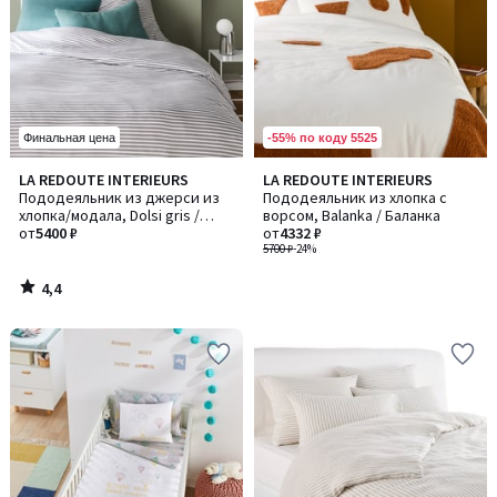
-55% по коду 5525
Финальная цена
4,4
LA REDOUTE INTERIEURS
LA REDOUTE INTERIEURS
/ 5
Пододеяльник из джерси из
Пододеяльник из хлопка с
хлопка/модала, Dolsi gris /
ворсом, Balanka / Баланка
Долси грис
от
5400 ₽
от
4332 ₽
5700 ₽
-24%
4,4
/
5