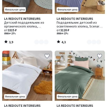
Финальная цена
Финальная цена
3,9
4,3
LA REDOUTE INTERIEURS
LA REDOUTE INTERIEURS
Количество
Количество
/ 5
/ 5
Детский пододеяльник из
Пододеяльник детский из
цветов:
цветов:
органического хлопка,
осветленного хлопка, Scenario
2
2
Scenario / Сценарио
от
3315 ₽
/ Сценарио
от
3120 ₽
3900 ₽
-20%
3900 ₽
-20%
3,9
4,3
/
/
5
5
Финальная цена
Финальная цена
4,2
4,6
LA REDOUTE INTERIEURS
LA REDOUTE INTERIEURS
Количество
Количество