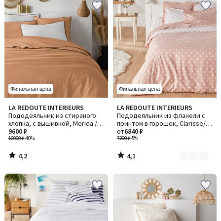
Финальная цена
Финальная цена
4,2
4,1
LA REDOUTE INTERIEURS
LA REDOUTE INTERIEURS
Количество
/ 5
/ 5
Пододеяльник из стираного
Пододеяльник из фланели с
цветов:
хлопка, с вышивкой, Merida /
принтом в горошек, Clarisse/
2
Мерида
9600 ₽
Кларисс
от
6840 ₽
16000 ₽
-40%
7200 ₽
-5%
4,2
4,1
/
/
5
5