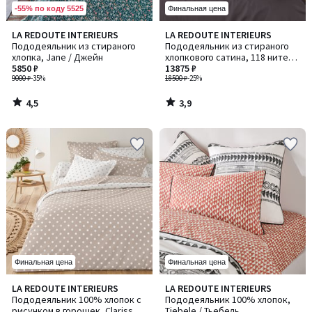
-55% по коду 5525
Финальная цена
4,5
3,9
LA REDOUTE INTERIEURS
LA REDOUTE INTERIEURS
/ 5
/ 5
Пододеяльник из стираного
Пододеяльник из стираного
хлопка, Jane / Джейн
хлопкового сатина, 118 нитей/
5850 ₽
см², Victor /Виктор
13875 ₽
9000 ₽
-35%
18500 ₽
-25%
4,5
3,9
/
/
5
5
Финальная цена
Финальная цена
4,2
4,4
LA REDOUTE INTERIEURS
LA REDOUTE INTERIEURS
/ 5
/ 5
Пододеяльник 100% хлопок с
Пододеяльник 100% хлопок,
рисунком в горошек, Clarisse /
Tiebele / Тьебель