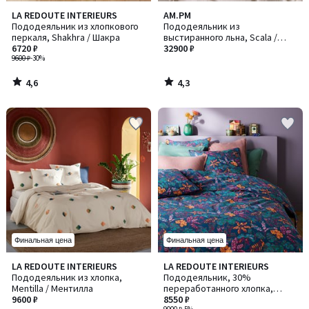
4,6
4,3
LA REDOUTE INTERIEURS
AM.PM
/ 5
/ 5
Пододеяльник из хлопкового
Пододеяльник из
перкаля, Shakhra / Шакра
выстиранного льна, Scala /
6720 ₽
Скала
32900 ₽
9600 ₽
-30%
4,6
4,3
/
/
5
5
Финальная цена
Финальная цена
4,6
4,7
LA REDOUTE INTERIEURS
LA REDOUTE INTERIEURS
/ 5
/ 5
Пододеяльник из хлопка,
Пододеяльник, 30%
Mentilla / Ментилла
переработанного хлопка,
9600 ₽
Foliaro / Фоларио
8550 ₽