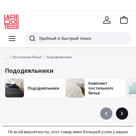
В
корзи
La
Redoute
Меню
Поиск
...
Постельное белье
Пододеяльники
Пододеяльники
Комплект
Пододеяльники
постельного
белья
Précédent
Suivant
-
-
défiler
défiler
По всей вероятности, этот товар имел большой успех у наших
à
à