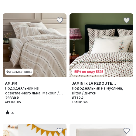
-55% по коду 5525
Финальная цена
4
AM.PM
JAMINI x LA REDOUTE
/
Пододеяльник из
INTERIEURS
Пододеяльник из муслина,
5
осветленного льна, Makoun /
Ditsy / Дитси
Макун
29330 ₽
8712 ₽
41900 ₽
-30%
13200 ₽
-34%
4
/
5