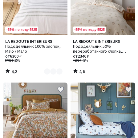
-55% по коду 5525
-55% по коду 5525
4,2
4,6
LA REDOUTE INTERIEURS
LA REDOUTE INTERIEURS
Количество
/ 5
/ 5
Пододеяльник 100% хлопок,
Пододеяльник 50%
цветов:
Malo / Мало
переработанного хлопка,
2
от
6300 ₽
Camomille / Камомиль
от
2346 ₽
8400 ₽
-25%
4600 ₽
-49%
4,2
4,6
/
/
5
5