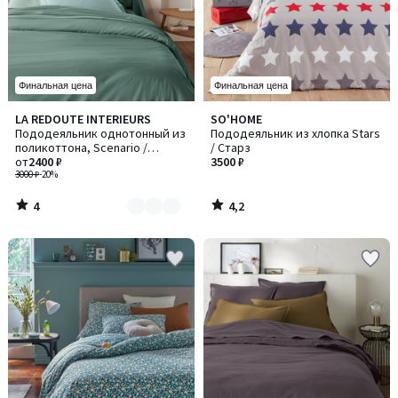
Финальная цена
Финальная цена
4
4,2
LA REDOUTE INTERIEURS
SO'HOME
Количество
/
/ 5
Пододеяльник однотонный из
Пододеяльник из хлопка Stars
цветов:
5
поликоттона, Scenario /
/ Старз
9
Сценарио
от
2400 ₽
3500 ₽
3000 ₽
-20%
4
4,2
/
/
5
5