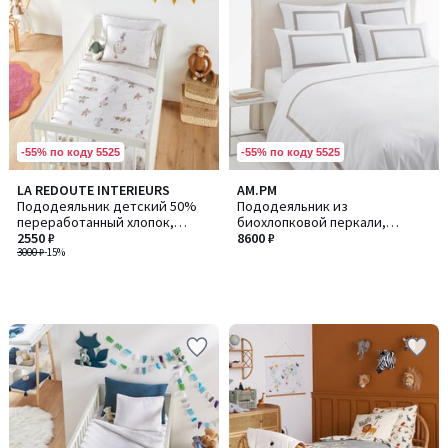
-55% по коду 5525
-55% по коду 5525
LA REDOUTE INTERIEURS
AM.PM
Пододеяльник детский 50%
Пододеяльник из
переработанный хлопок,
биохлопковой перкали,
Phineas / Финеас
2550 ₽
Othoza / Отоза
8600 ₽
3000 ₽
-15%