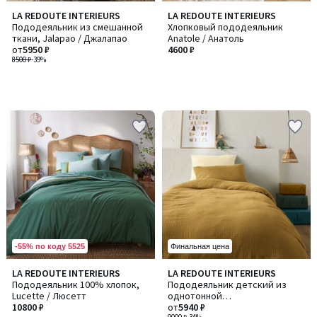
LA REDOUTE INTERIEURS
LA REDOUTE INTERIEURS
Пододеяльник из смешанной
Хлопковый пододеяльник
ткани, Jalapao / Джалапао
Anatole / Анатоль
от
5950 ₽
4600 ₽
8500 ₽
-39%
-55% по коду 5525
Финальная цена
3
LA REDOUTE INTERIEURS
LA REDOUTE INTERIEURS
Количество
/
Пододеяльник 100% хлопок,
Пододеяльник детский из
цветов:
5
Lucette / Люсетт
однотонной
3
10800 ₽
хлопчатобумажной газовой
от
5940 ₽