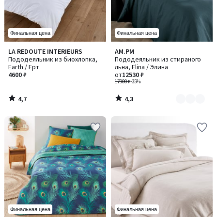
Финальная цена
Финальная цена
4,7
4,3
LA REDOUTE INTERIEURS
AM.PM
Количество
/ 5
/ 5
Пододеяльник из биохлопка,
Пододеяльник из стираного
цветов:
Earth / Ерт
льна, Elina / Элина
13
4600 ₽
от
12530 ₽
17900 ₽
-35%
4,7
4,3
/
/
5
5
Финальная цена
Финальная цена