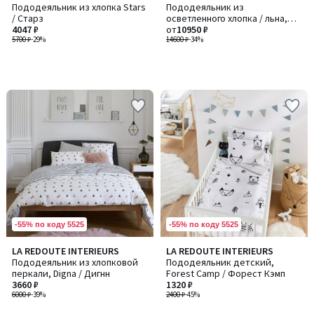
Пододеяльник из хлопка Stars
Пододеяльник из
/ Старз
осветленного хлопка / льна,
4047 ₽
Balina / Балина
от
10950 ₽
5700 ₽
-29%
14600 ₽
-34%
-55% по коду 5525
-55% по коду 5525
LA REDOUTE INTERIEURS
LA REDOUTE INTERIEURS
Пододеяльник из хлопковой
Пододеяльник детский,
перкали, Digna / Дигнн
Forest Camp / Форест Кэмп
3660 ₽
1320 ₽
6000 ₽
-39%
2400 ₽
-45%