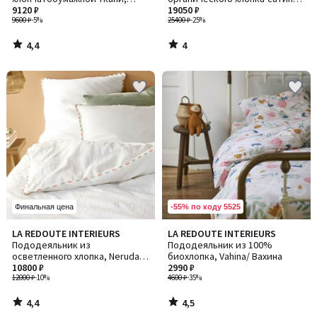
Monceaux / Монсо
9120 ₽
и лиоцелла, TUCCI / ТУЧЧИ
19050 ₽
9600 ₽
-5%
25400 ₽
-25%
4,4
4
/
/
5
5
-55% по коду 5525
Финальная цена
4,4
4,5
LA REDOUTE INTERIEURS
LA REDOUTE INTERIEURS
/ 5
/ 5
Пододеяльник из
Пододеяльник из 100%
осветленного хлопка, Neruda /
биохлопка, Vahina/ Вахина
Неруда
10800 ₽
2990 ₽
12000 ₽
-10%
4600 ₽
-35%
4,4
4,5
/
/