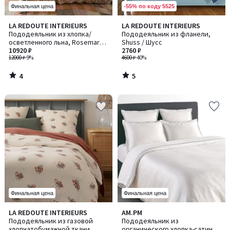
-55% по коду 5525
Финальная цена
4
5
LA REDOUTE INTERIEURS
LA REDOUTE INTERIEURS
/
/
Пододеяльник из хлопка/
Пододеяльник из фланели,
5
5
осветленного льна, Rosemary /
Shuss / Шусс
Розмари
10920 ₽
2760 ₽
12000 ₽
-9%
4600 ₽
-40%
4
5
/
/
5
5
Финальная цена
Финальная цена
4,4
4
LA REDOUTE INTERIEURS
AM.PM
/ 5
/
Пододеяльник из газовой
Пододеяльник из
5
хлопчатобумажной ткани,
органического хлопка-сатина