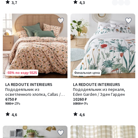
3,7
4,3
/
/
5
5
-55% по коду 5525
Финальная цена
4,6
4,6
LA REDOUTE INTERIEURS
LA REDOUTE INTERIEURS
/ 5
/ 5
Пододеяльник из
Пододеяльник из перкаля,
осветленного хлопка, Callas /
Eden Garden / Эден Гарден
Каллас
6750 ₽
10260 ₽
9000 ₽
-25%
10800 ₽
-5%
4,6
4,6
/
/
5
5
-