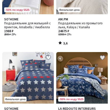
-55% по коду 5525
Финальная цена
3,6
SO'HOME
AM.PM
/ 5
Пододеяльник для малышей с
Пододеяльник из промытого
принтом, Amabella / Амабелла
льна, Kalaya / Калайа
1988 ₽
24675 ₽
2800 ₽
-29%
32900 ₽
-25%
3,6
/
5
-55% по коду 5525
Финальная цена
SO'HOME
LA REDOUTE INTERIEURS