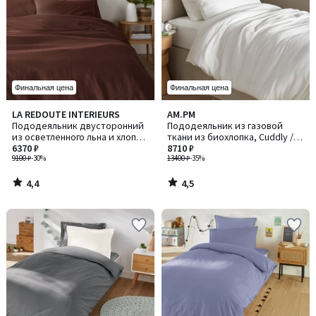
Финальная цена
Финальная цена
4,4
4,5
LA REDOUTE INTERIEURS
AM.PM
/ 5
/ 5
Пододеяльник двусторонний
Пододеяльник из газовой
из осветленного льна и хлопка,
ткани из биохлопка, Cuddly /
Annaba / Аннаба
6370 ₽
Каддли
8710 ₽
9100 ₽
-30%
13400 ₽
-35%
4,4
4,5
/
/
5
5