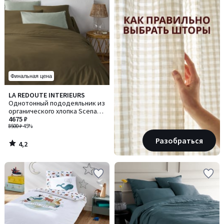
Финальная цена
4,2
LA REDOUTE INTERIEURS
/ 5
Однотонный пододеяльник из
органического хлопка Scenario
/ Сценарио
4675 ₽
8500 ₽
-45%
Разобраться
4,2
/
5