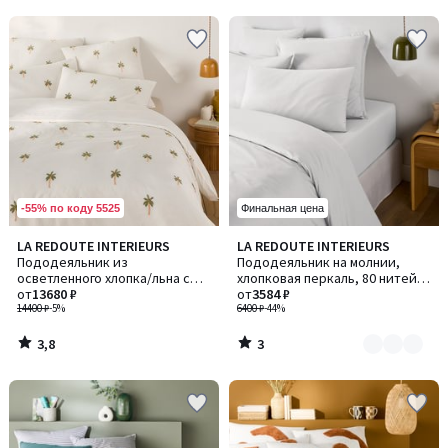
5
5
-55% по коду 5525
Финальная цена
3,8
3
LA REDOUTE INTERIEURS
LA REDOUTE INTERIEURS
Количество
/ 5
/
Пододеяльник из
Пододеяльник на молнии,
цветов:
5
осветленного хлопка/льна с
хлопковая перкаль, 80 нитей/
2
вышивкой, Ravenel / Ревенел
от
13680 ₽
см², Scenario / Сценарио
от
3584 ₽
14400 ₽
-5%
6400 ₽
-44%
3,8
3
/
/
5
5