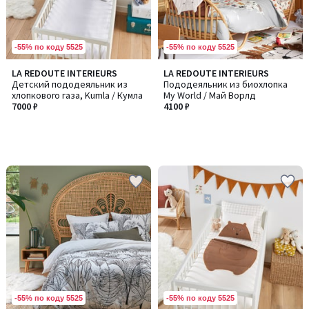
-55% по коду 5525
-55% по коду 5525
LA REDOUTE INTERIEURS
LA REDOUTE INTERIEURS
Детский пододеяльник из
Пододеяльник из биохлопка
хлопкового газа, Kumla / Кумла
My World / Май Ворлд
7000 ₽
4100 ₽
-55% по коду 5525
-55% по коду 5525