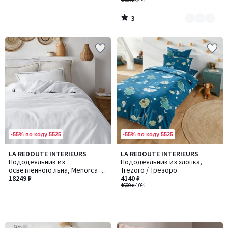
ткани, Kumla / Кумла
9000 ₽
-34%
3
/
5
-55% по коду 5525
-55% по коду 5525
LA REDOUTE INTERIEURS
LA REDOUTE INTERIEURS
Пододеяльник из
Пододеяльник из хлопка,
осветленного льна, Menorca /
Trezoro / Трезоро
Менорка
18249 ₽
4140 ₽
4600 ₽
-10%