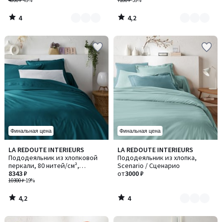
4800 ₽
-49%
7200 ₽
-39%
4
4,2
/
/
5
5
Финальная цена
Финальная цена
4,2
4
LA REDOUTE INTERIEURS
LA REDOUTE INTERIEURS
Количество
/ 5
/
Пододеяльник из хлопковой
Пододеяльник из хлопка,
цветов:
5
перкали, 80 нитей/см²,
Scenario / Сценарио
10
Scenario / Сценарио
8343 ₽
от
3000 ₽
10300 ₽
-19%
4,2
4
/
/
5
5