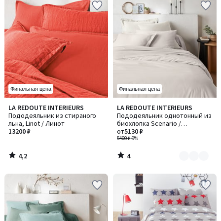
Финальная цена
Финальная цена
4,2
4
LA REDOUTE INTERIEURS
LA REDOUTE INTERIEURS
Количество
/ 5
/
Пододеяльник из стираного
Пододеяльник однотонный из
цветов:
5
льна, Linot / Линот
биохлопка Scenario /
2
13200 ₽
Сценарио
от
5130 ₽
5400 ₽
-9%
4,2
4
/
/
5
5