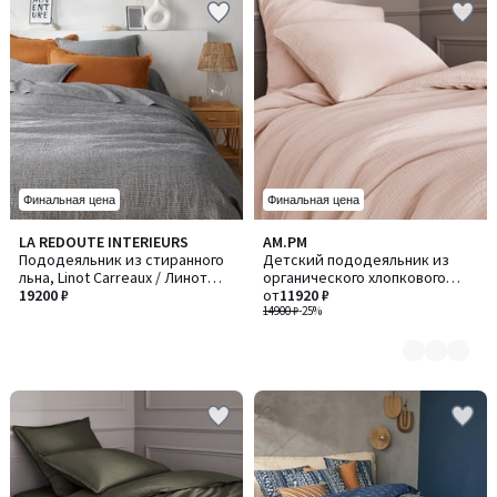
Финальная цена
Финальная цена
LA REDOUTE INTERIEURS
AM.PM
Количество
Пододеяльник из стиранного
Детский пододеяльник из
цветов:
льна, Linot Carreaux / Линот
органического хлопкового
6
Карро
19200 ₽
газа, Yafa / Яфа
от
11920 ₽
14900 ₽
-25%