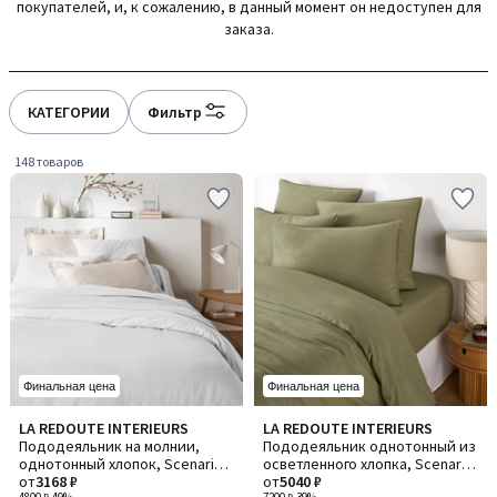
покупателей, и, к сожалению, в данный момент он недоступен для
gauche
droite
заказа.
КАТЕГОРИИ
Фильтр
148 товаров
Финальная цена
Финальная цена
4
4,2
LA REDOUTE INTERIEURS
LA REDOUTE INTERIEURS
Количество
Количество
/
/ 5
Пододеяльник на молнии,
Пододеяльник однотонный из
цветов:
цветов:
5
однотонный хлопок, Scenario /
осветленного хлопка, Scenario
4
8
Сценарио
от
3168 ₽
/ Сценарио
от
5040 ₽