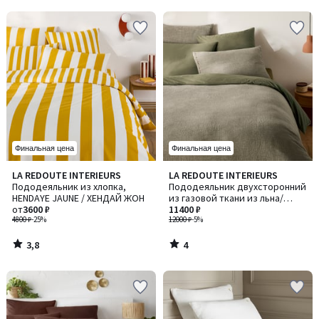
5
5
Финальная цена
Финальная цена
3,8
4
LA REDOUTE INTERIEURS
LA REDOUTE INTERIEURS
/ 5
/
Пододеяльник из хлопка,
Пододеяльник двухсторонний
5
HENDAYE JAUNE / ХЕНДАЙ ЖОН
из газовой ткани из льна/
от
3600 ₽
хлопка Thesari / Тезари
11400 ₽
4800 ₽
-25%
12000 ₽
-5%
3,8
4
/
/
5
5