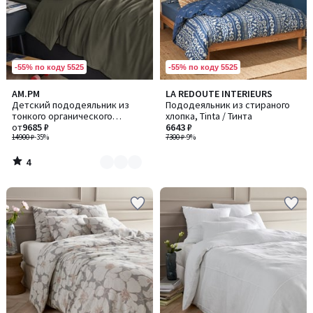
-55% по коду 5525
-55% по коду 5525
4
AM.PM
LA REDOUTE INTERIEURS
Количество
/
Детский пододеяльник из
Пододеяльник из стираного
цветов:
5
тонкого органического
хлопка, Tinta / Тинта
2
хлопчатобуажного полотна,
от
9685 ₽
6643 ₽
Gypse / Джипс
14900 ₽
-35%
7300 ₽
-9%
4
/
5