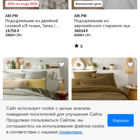
-55% по коду 5525
Финальная цена
5
AM.PM
AM.PM
/
Пододеяльник из двойной
Пододеяльник из
5
газовой х/б ткани, Tamia /
европейского стираного льна,
Тамиа
16756 ₽
Chiba / Шиба
36034 ₽
23600 ₽
-29%
41900 ₽
-14%
5
/
5
Сайт использует cookie с целью анализа
поведения посетителей для улучшения Сайта.
Финальная цена
Финальная цена
Продолжая пользоваться Сайтом, вы
Хорошо
соглашаетесь на использование файлов cookie
5
4,2
LA REDOUTE INTERIEURS
LA REDOUTE INTERIEURS
в соответствии с нашими
правилами.
/
/ 5
Пододеяльник из
Хлопковый пододеяльник из
5
осветленного льна, Acélie Kaki
вафельной ткани, Tifly / Тифли