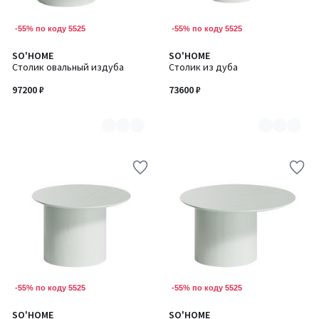
-55% по коду 5525
-55% по коду 5525
SO'HOME
SO'HOME
Количество
Количество
Столик овальный издуба
Столик из дуба
цветов:
цветов:
7
7
97200 ₽
73600 ₽
-55% по коду 5525
-55% по коду 5525
SO'HOME
SO'HOME
Количество
Количество