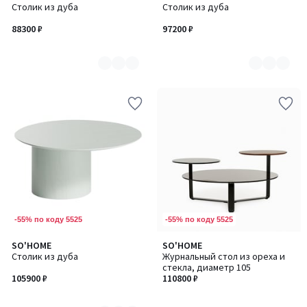
Столик из дуба
Столик из дуба
цветов:
цветов:
7
7
88300 ₽
97200 ₽
-55% по коду 5525
-55% по коду 5525
SO'HOME
SO'HOME
Количество
Столик из дуба
Журнальный стол из ореха и
цветов:
стекла, диаметр 105
7
105900 ₽
110800 ₽