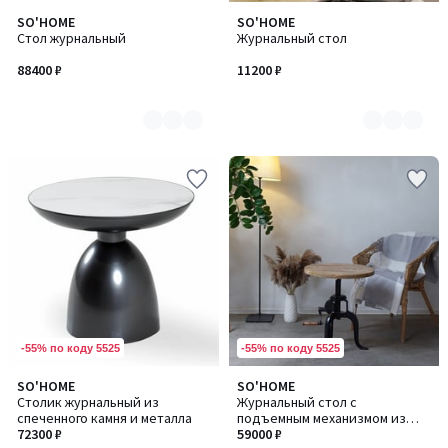
SO'HOME
SO'HOME
Количество
Количество
Стол журнальный
Журнальный стол
цветов:
цветов:
2
2
88400 ₽
11200 ₽
-55% по коду 5525
-55% по коду 5525
5
SO'HOME
SO'HOME
/
Столик журнальный из
Журнальный стол с
5
спеченного камня и металла
подъемным механизмом из
72300 ₽
массива манго и металла
59000 ₽