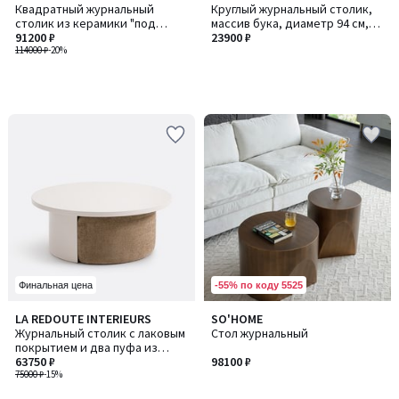
Квадратный журнальный
Круглый журнальный столик,
столик из керамики "под
массив бука, диаметр 94 см,
мрамор", ALCANA / АЛКАНА
91200 ₽
COLOQUO / КОЛОКУО
23900 ₽
114000 ₽
-20%
-55% по коду 5525
Финальная цена
LA REDOUTE INTERIEURS
SO'HOME
Журнальный столик с лаковым
Стол журнальный
покрытием и два пуфа из
текстурированной ткани, JEN
63750 ₽
98100 ₽
/ ДЖЕН
75000 ₽
-15%