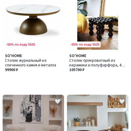
-55% по коду 5525
-55% по коду 5525
SO'HOME
SO'HOME
Столик журнальный из
Столик прикроватный из
спеченного камня и металла
керамики и полуфарфора, 40
99900 ₽
см
105700 ₽