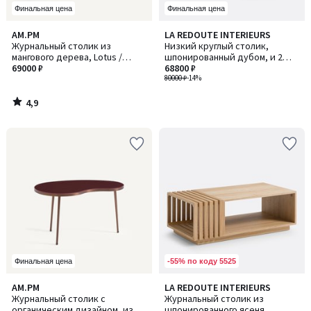
Финальная цена
Финальная цена
4,9
AM.PM
LA REDOUTE INTERIEURS
/ 5
Журнальный столик из
Низкий круглый столик,
мангового дерева, Lotus /
шпонированный дубом, и 2
Лотус
69000 ₽
пуфа, JEN / ДЖЕН
68800 ₽
80000 ₽
-14%
4,9
/
5
-55% по коду 5525
Финальная цена
4
AM.PM
LA REDOUTE INTERIEURS
/
Журнальный столик с
Журнальный столик из
5
органическим дизайном, из
шпонированного ясеня,