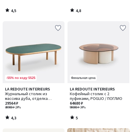
4,5
4,8
/
/
5
5
-55% по коду 5525
Финальная цена
4,3
5
LA REDOUTE INTERIEURS
LA REDOUTE INTERIEURS
/ 5
/
Журнальный столик из
Кофейный столик с 2
5
массива дуба, отделка
пуфиками, POGLIO / ПОГЛИО
шпоном и стеклом, Evergreen /
29564 ₽
64680 ₽
Эвергрин
38900 ₽
-24%
98000 ₽
-34%
4,3
5
/
/
5
5
Ближе,