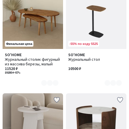
-55% по коду 5525
Финальная цена
SO'HOME
SO'HOME
Количество
Количество
Журнальный столик фигурный
Журнальный стол
цветов:
цветов:
из массива березы, малый
4
4
11520 ₽
10500 ₽
19200 ₽
-40%