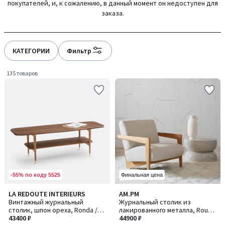
покупателей, и, к сожалению, в данный момент он недоступен для
gauche
droite
заказа.
КАТЕГОРИИ
Фильтр
135 товаров
-55% по коду 5525
Финальная цена
4,5
4,8
LA REDOUTE INTERIEURS
AM.PM
/ 5
/ 5
Винтажный журнальный
Журнальный столик из
столик, шпон ореха, Ronda /
лакированного металла, Rouva
Ронда
43400 ₽
/ Рува
44900 ₽