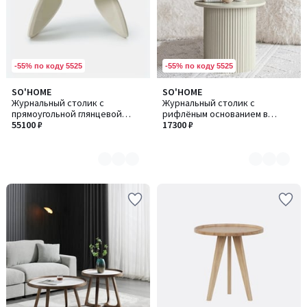
-55% по коду 5525
-55% по коду 5525
SO'HOME
SO'HOME
Количество
Количество
Журнальный столик с
Журнальный столик с
цветов:
цветов:
прямоугольной глянцевой
рифлёным основанием в
2
5
столешницей
55100 ₽
пастельном цвете
17300 ₽