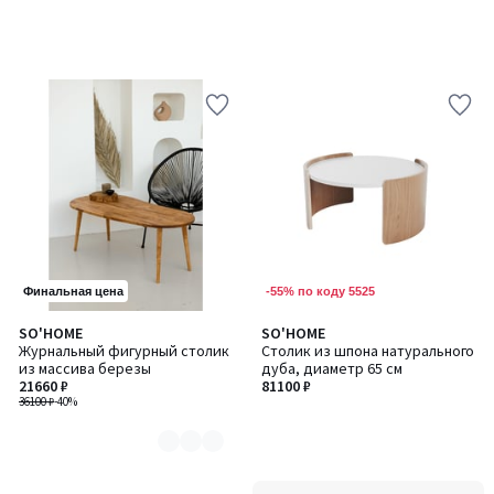
-55% по коду 5525
Финальная цена
SO'HOME
SO'HOME
Количество
Журнальный фигурный столик
Столик из шпона натурального
цветов:
из массива березы
дуба, диаметр 65 см
4
21660 ₽
81100 ₽
36100 ₽
-40%