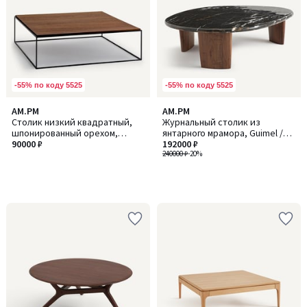
-55% по коду 5525
-55% по коду 5525
AM.PM
AM.PM
Столик низкий квадратный,
Журнальный столик из
шпонированный орехом,
янтарного мрамора, Guimel /
формат XL, Nolia / Нолиа
90000 ₽
Гимел
192000 ₽
240000 ₽
-20%