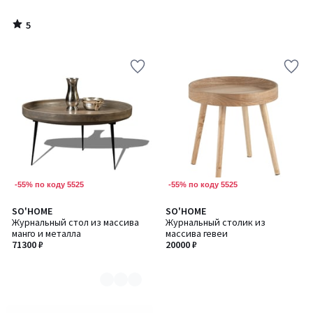
5
/
5
-55% по коду 5525
-55% по коду 5525
SO'HOME
SO'HOME
Количество
Журнальный стол из массива
Журнальный столик из
цветов:
манго и металла
массива гевеи
2
71300 ₽
20000 ₽