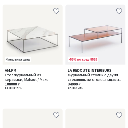
5
-55% по коду 5525
Финальная цена
AM.PM
LA REDOUTE INTERIEURS
Стол журнальный из
Журнальный столик с двумя
керамики, Mahaut / Махо
стеклянными столешницами
108000 ₽
Erita's Glass / Эритас Гласс
34000 ₽
135000 ₽
-20%
42500 ₽
-20%