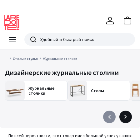
В
корзи
La
Redoute
Меню
Поиск
...
Столы и стулья
Журнальные столики
Дизайнерские журнальные столики
Журнальные
Столы
столики
Précédent
Suivant
-
-
défiler
défiler
По всей вероятности, этот товар имел большой успех у наших
à
à