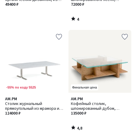
стали и столешницей из
49400 ₽
Theonie / Теоние
72000 ₽
закаленного стекла, GALO /
ГАЛО
4
/
5
-55% по коду 5525
Финальная цена
4,8
AM.PM
AM.PM
/ 5
Столик журнальный
Кофейный столик,
прямоугольный из мрамора и
шпонированный дубом,
124000 ₽
металла, Belno / Белно
столешница из закаленного
135000 ₽
стекла, Laby / Лэби
4,8
/