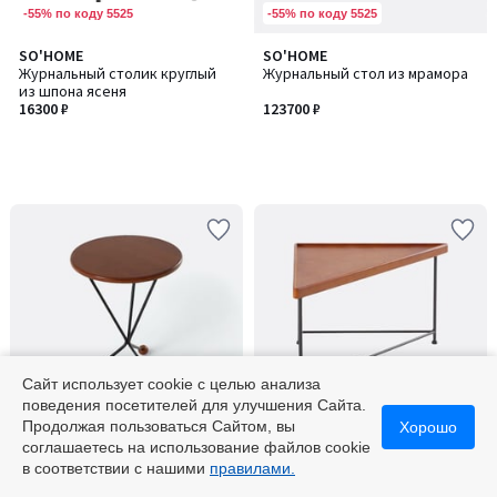
-55% по коду 5525
-55% по коду 5525
SO'HOME
SO'HOME
Журнальный столик круглый
Журнальный стол из мрамора
из шпона ясеня
16300 ₽
123700 ₽
Сайт использует cookie с целью анализа
поведения посетителей для улучшения Сайта.
-55% по коду 5525
-55% по коду 5525
Продолжая пользоваться Сайтом, вы
Хорошо
соглашаетесь на использование файлов cookie
SO'HOME
SO'HOME
Количество
в соответствии с нашими
правилами.
Журнальный столик с
Журнальный столик с
цветов:
деревянной столешницей и
треугольной столешницей