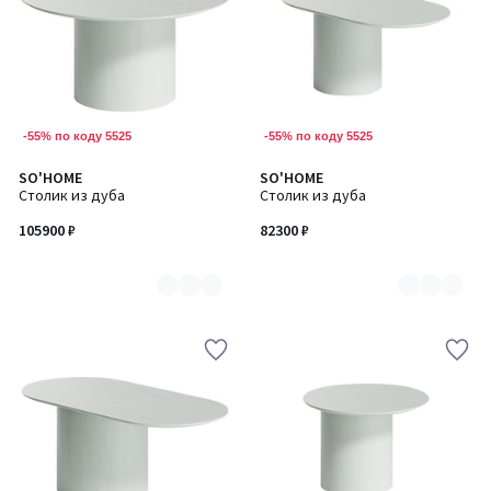
-55% по коду 5525
-55% по коду 5525
SO'HOME
SO'HOME
Количество
Количество
Столик из дуба
Столик из дуба
цветов:
цветов:
7
7
105900 ₽
82300 ₽