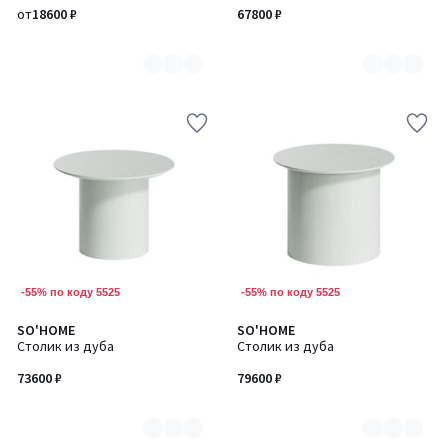
3
7
от
18600 ₽
67800 ₽
-55% по коду 5525
-55% по коду 5525
SO'HOME
SO'HOME
Количество
Количество
Столик из дуба
Столик из дуба
цветов:
цветов:
7
7
73600 ₽
79600 ₽