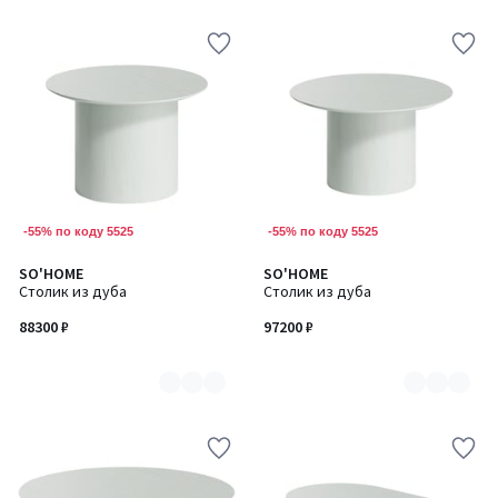
-55% по коду 5525
-55% по коду 5525
SO'HOME
SO'HOME
Количество
Количество
Столик из дуба
Столик из дуба
цветов:
цветов:
7
7
88300 ₽
97200 ₽