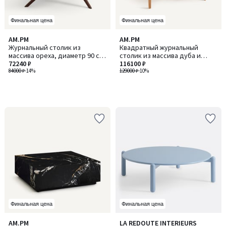
Финальная цена
Финальная цена
AM.PM
AM.PM
Журнальный столик из
Квадратный журнальный
массива ореха, диаметр 90 см,
столик из массива дуба и
MARICIELO / МАРИСИЕЛО
72240 ₽
шпона, 2 выдвижных ящика,
116100 ₽
84000 ₽
-14%
SANARA / САНАРА
129000 ₽
-10%
Финальная цена
Финальная цена
AM.PM
LA REDOUTE INTERIEURS