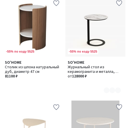
-55% по коду 5525
-55% по коду 5525
SO'HOME
SO'HOME
Количество
Столик из шпона натуральный
Журнальный стол из
цветов:
дуб, диаметр 47 см
керамогранита и металла,
2
81100 ₽
высокий
от
128000 ₽