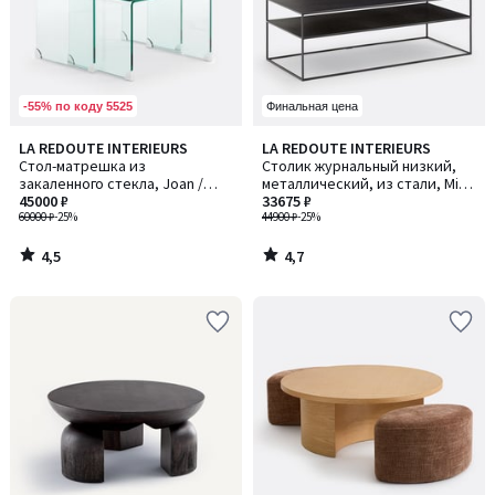
-55% по коду 5525
Финальная цена
4,5
4,7
LA REDOUTE INTERIEURS
LA REDOUTE INTERIEURS
/ 5
/ 5
Стол-матрешка из
Столик журнальный низкий,
закаленного стекла, Joan /
металлический, из стали, Miva
Джоан
45000 ₽
/ Мива
33675 ₽
60000 ₽
-25%
44900 ₽
-25%
4,5
4,7
/
/
5
5