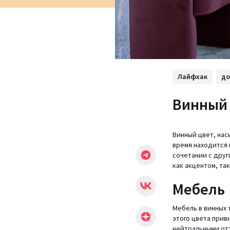
Лайфхак
д
Винный 
Винный цвет, нас
время находится 
сочетании с друг
как акцентом, та
Мебель
Мебель в винных 
этого цвета прив
нейтральными от