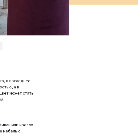
го, в последнее
остью, а в
цвет может стать
ия.
диван или кресло
е мебель с