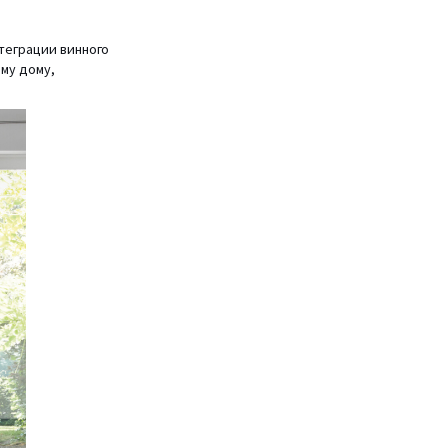
теграции винного
ему дому,