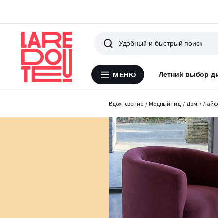
Поиск
Летний выбор д
МЕНЮ
Меню
La
Redoute
Вдохновение
Модный гид
Дом
Лайф