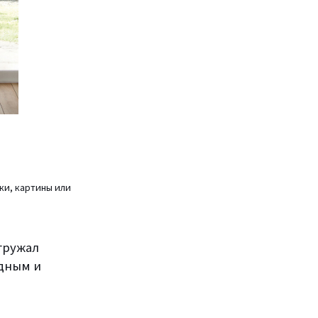
ки, картины или
гружал
удным и