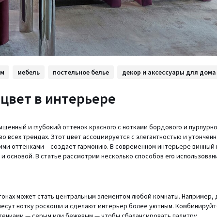
ом
мебель
постельное белье
декор и аксессуары для дома
цвет в интерьере
ыщенный и глубокий оттенок красного с нотками бордового и пурпурно
во всех трендах. Этот цвет ассоциируется с элегантностью и утонченн
ими оттенками – создает гармонию. В современном интерьере винный 
к и основой. В статье рассмотрим несколько способов его использован
тонах может стать центральным элементом любой комнаты. Например, 
несут нотку роскоши и сделают интерьер более уютным. Комбинируйт
тенками — серым или бежевым — чтобы сбалансировать палитру.