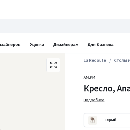
изайнеров
Уценка
Дизайнерам
Для бизнеса
La Redoute
Столы и
AM.PM
Кресло, An
Подробнее
Серый