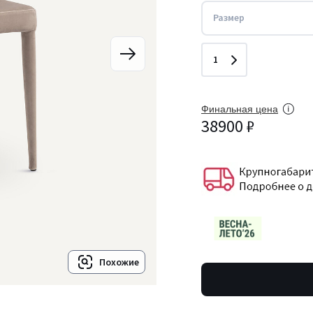
Размер
Количество
1
Финальная цена
38900 ₽
Похожие