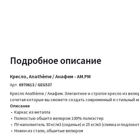
Подробное описание
Кресло, Anathème / Анафем - AM.PM
Арт.
6970613 / GEG537
Кресло Anathème / Анафем. Элегантное и строгое кресло из велю
сочетая которые вы сможете создать современный и стильный и
Описание
• Каркас из металла
• Полностью обшито велюром 100% полиэстер
• ПУ-наполнитель 30 кг/м3 (сиденье) и 25 кг/м3 (спинка и подлоко
• Ножки из стали, обшитые велюром