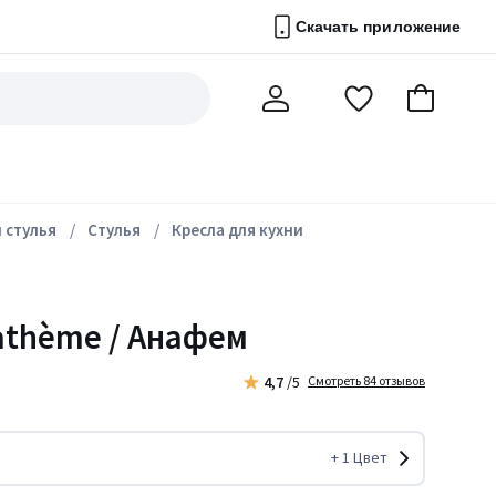
Скачать приложение
Перейти
В
Мой
в
корзину
счет
список
избранного
 стулья
Стулья
Кресла для кухни
athème / Анафем
4,7
/5
Смотреть 84 отзывов
+
1
Цвет