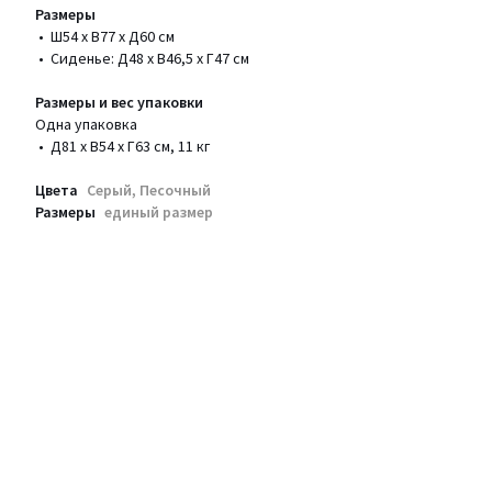
Размеры
• Ш54 x В77 x Д60 см
• Сиденье: Д48 x В46,5 x Г47 см
Размеры и вес упаковки
Одна упаковка
• Д81 x В54 x Г63 см, 11 кг
Цвета
Серый, Песочный
Размеры
единый размер