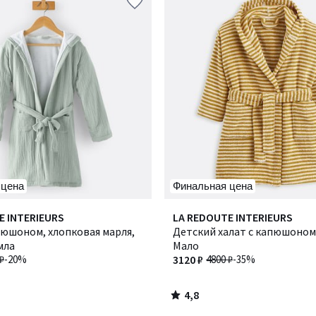
 цена
Финальная цена
4,8
E INTERIEURS
LA REDOUTE INTERIEURS
/ 5
пюшоном, хлопковая марля,
Детский халат с капюшоном,
мла
Мало
₽
-20%
3120 ₽
4800 ₽
-35%
4,8
/
5