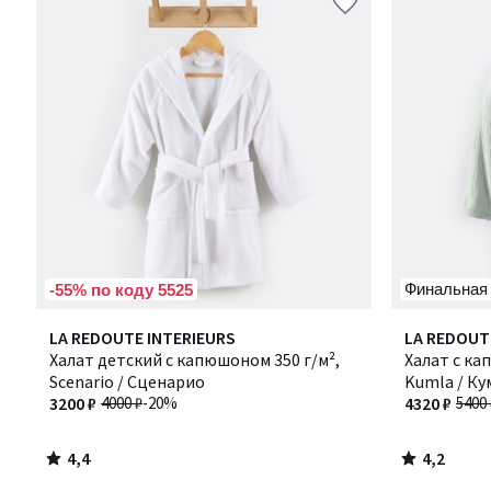
Финальная
-55% по коду 5525
4,4
4,2
LA REDOUTE INTERIEURS
LA REDOUT
/ 5
/ 5
Халат детский с капюшоном 350 г/м²,
Халат с ка
Scenario / Сценарио
Kumla / Ку
3200 ₽
4000 ₽
-20%
4320 ₽
5400 
4,4
4,2
/
/
5
5