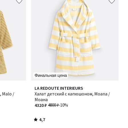
Финальная цена
4,7
LA REDOUTE INTERIEURS
/ 5
 Malo /
Халат детский с капюшоном, Moana /
Моана
4320 ₽
4800 ₽
-10%
4,7
/
5