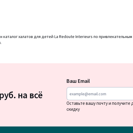
 каталог халатов для детей La Redoute Interieurs по привлекательны
.
Подписка
на
Ваш Email
новости
руб. на всё
Оставьте вашу почту и получите
скидку