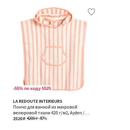
-55% по коду 5525
LA REDOUTE INTERIEURS
Пончо для ванной из махровой
велюровой ткани 420 г/м2, Ayden /
Айден
2520 ₽
4200 ₽
-40%