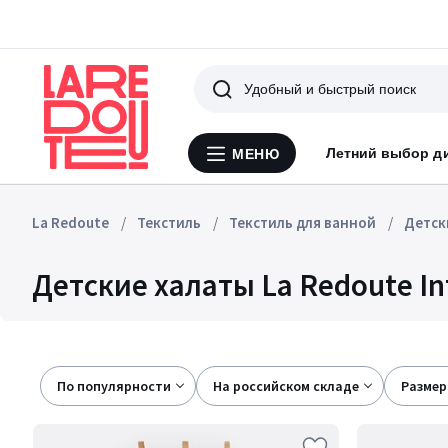
Поиск
Летний выбор д
МЕНЮ
Меню
La
Redoute
La Redoute
Текстиль
Текстиль для ванной
Детск
Детские халаты La Redoute In
По популярности
на российском складе
размер