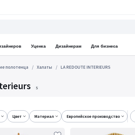
изайнеров
Уценка
Дизайнерам
Для бизнеса
ие полотенца
Халаты
LA REDOUTE INTERIEURS
terieurs
5
цвет
материал
европейское производство