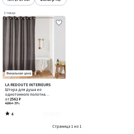
gauche
droite
1 товар
Финальная цена
4
LA REDOUTE INTERIEURS
Количество
/
Штора для душа из
цветов:
5
однотонного полотна
2
SCENARIO / СЦЕНАРИО
от
2562 ₽
4200 ₽
-39%
4
/
5
Страница 1 из 1