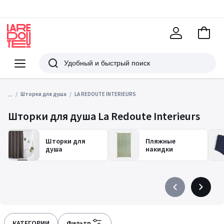
В
корзи
La
Redoute
Меню
Поиск
...
Шторки для душа
LA REDOUTE INTERIEURS
Шторки для душа La Redoute Interieurs
Шторки для
Пляжные
душа
накидки
Précédent
Suivant
-
-
défiler
défiler
à
à
КАТЕГОРИИ
Фильтр