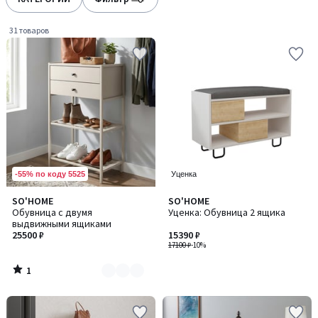
gauche
droite
31 товаров
-55% по коду 5525
Уценка
1
SO'HOME
SO'HOME
Количество
/
Обувница с двумя
Уценка: Обувница 2 ящика
цветов:
5
выдвижными ящиками
2
25500 ₽
15390 ₽
17100 ₽
-10%
1
/
5