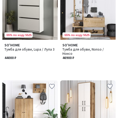
-55% по коду 5525
-55% по коду 5525
SO'HOME
SO'HOME
Тумба для обуви, Lupa / Лупа 3
Тумба для обуви, Nonso /
Нонсо
44000 ₽
46900 ₽