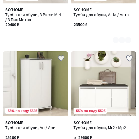
SO'HOME
SO'HOME
Количество
Тумба для обуви, 3 Piece Metal
Тумба для обуви, Asta / Аста
цветов:
/ 3 Пис Метал
2
20400 ₽
23500 ₽
-55% по коду 5525
-55% по коду 5525
SO'HOME
SO'HOME
Количество
Количество
Тумба для обуви, Ari / Ари
Тумба для обуви, Mr2 / Мр2
цветов:
цветов:
2
2
25100 ₽
от
29600 ₽