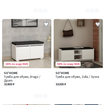
-55% по коду 5525
-55% по коду 5525
SO'HOME
SO'HOME
Количество
Тумба для обуви, Drago /
Тумба для обуви, Zulla / Зулла
цветов:
Драго
2
31800 ₽
33200 ₽