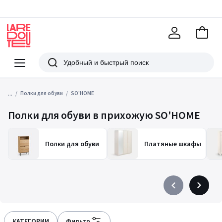
В
корзи
La
Redoute
Меню
Поиск
...
Полки для обуви
SO'HOME
Полки для обуви в прихожую SO'HOME
Полки для обуви
Платяные шкафы
Précédent
Suivant
-
-
défiler
défiler
à
à
КАТЕГОРИИ
Фильтр