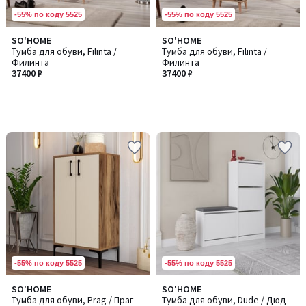
-55% по коду 5525
-55% по коду 5525
SO'HOME
SO'HOME
Тумба для обуви, Filinta /
Тумба для обуви, Filinta /
Филинта
Филинта
37400 ₽
37400 ₽
-55% по коду 5525
-55% по коду 5525
SO'HOME
SO'HOME
Количество
Количество
Тумба для обуви, Prag / Праг
Тумба для обуви, Dude / Дюд
цветов:
цветов: