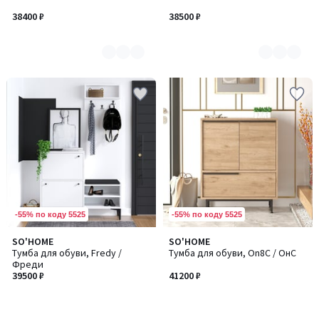
3
3
38400 ₽
38500 ₽
-55% по коду 5525
-55% по коду 5525
SO'HOME
SO'HOME
Тумба для обуви, Fredy /
Тумба для обуви, On8C / OнC
Фреди
39500 ₽
41200 ₽