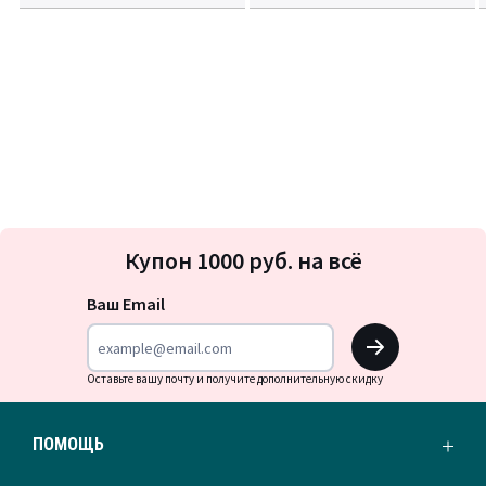
Подписка
Купон 1000 руб. на всё
на
новости
Ваш Email
OK
Оставьте вашу почту и получите дополнительную скидку
ПОМОЩЬ