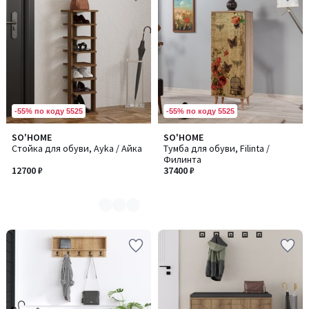
-55% по коду 5525
-55% по коду 5525
SO'HOME
SO'HOME
Количество
Стойка для обуви, Ayka / Айка
Тумба для обуви, Filinta /
цветов:
Филинта
2
12700 ₽
37400 ₽