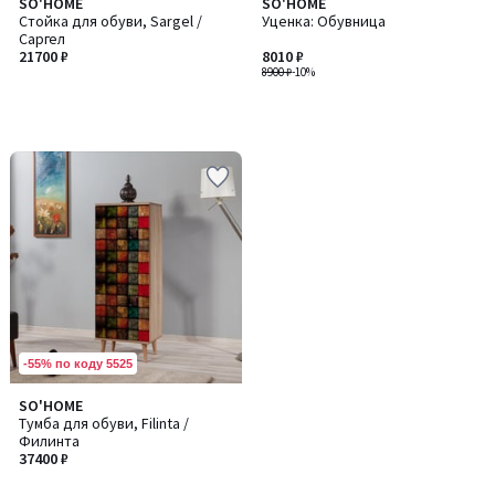
SO'HOME
SO'HOME
Стойка для обуви, Sargel /
Уценка: Обувница
Саргел
21700 ₽
8010 ₽
8900 ₽
-10%
-55% по коду 5525
SO'HOME
Тумба для обуви, Filinta /
Филинта
37400 ₽