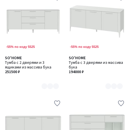
-55% по коду 5525
-55% по коду 5525
SO'HOME
SO'HOME
Количество
Количество
Тумба с 2 дверями и 3
Тумба с 3 дверями из массива
цветов:
цветов:
ящиками из массива бука
бука
6
6
251500 ₽
194000 ₽