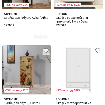
-55% по коду 5525
-55% по коду 5525
SO'HOME
SO'HOME
Количество
Стойка для обуви, Ayka / Айка
Шкаф с вешалкой для
цветов:
прихожей, Evva / Эвва
2
12700 ₽
32700 ₽
-55% по коду 5525
-55% по коду 5525
SO'HOME
SO'HOME
Тумба для обуви, Filinta /
Шкаф 2-х створчатый из