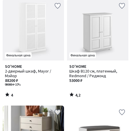
Финальная цена
Финальная цена
4
4,2
SO'HOME
SO'HOME
/
/ 5
2-дверный шкаф, Mayor /
Шкаф В120 см, платенный,
5
Мэйор
Redmond / Редмонд
88200 ₽
53000 ₽
98000 ₽
-10%
4
4,2
/
/
5
5