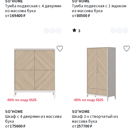
3
SO'HOME
SO'HOME
Количество
Количество
/
Тумба подвесная с 4 дверями
Тумба подвесная с 1 ящиком
цветов:
цветов:
5
из массива бука
из массива бука
2
2
от
169400 ₽
от
80500 ₽
3
/
5
-55% по коду 5525
-55% по коду 5525
SO'HOME
SO'HOME
Количество
Количество
Шкаф с 4 дверями из массива
Шкаф 2-х створчатый из
цветов:
цветов:
бука
массива бука
2
2
от
175600 ₽
от
257700 ₽