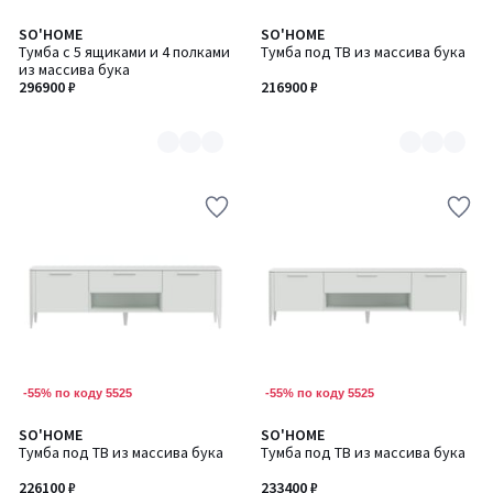
SO'HOME
SO'HOME
Количество
Количество
Тумба с 5 ящиками и 4 полками
Тумба под ТВ из массива бука
цветов:
цветов:
из массива бука
6
6
296900 ₽
216900 ₽
-55% по коду 5525
-55% по коду 5525
SO'HOME
SO'HOME
Количество
Количество
Тумба под ТВ из массива бука
Тумба под ТВ из массива бука
цветов:
цветов:
6
6
226100 ₽
233400 ₽