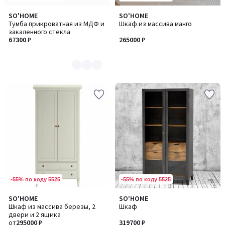
SO'HOME
SO'HOME
Количество
Тумба прикроватная из МДФ и
Шкаф из массива манго
цветов:
закаленного стекла
2
67300 ₽
265000 ₽
-55% по коду 5525
-55% по коду 5525
SO'HOME
SO'HOME
Количество
Шкаф из массива березы, 2
Шкаф
цветов:
двери и 2 ящика
4
от
295000 ₽
319700 ₽