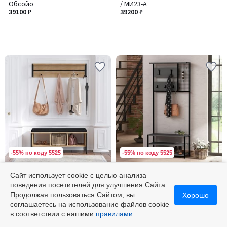
Обсойо
/ MИ23-A
39100 ₽
39200 ₽
-55% по коду 5525
-55% по коду 5525
SO'HOME
SO'HOME
Сайт использует cookie с целью анализа
Мебельный комплект для
Стенка для прихожей, Nomad
поведения посетителей для улучшения Сайта.
прихожей, Shana / Шана
Portmanto / Номад Портманто
Продолжая пользоваться Сайтом, вы
Хорошо
46700 ₽
49900 ₽
соглашаетесь на использование файлов cookie
в соответствии с нашими
правилами.