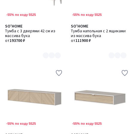
-55% по коду 5525
-55% по коду 5525
SO'HOME
SO'HOME
Количество
Количество
Тумба с 3 дверями 42 см из
Тумба напольная с 2 ящиками
цветов:
цветов:
массива бука
из массива бука
2
2
от
193700 ₽
от
111900 ₽
-55% по коду 5525
-55% по коду 5525