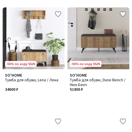
5
-55% по коду 5525
-55% по коду 5525
SO'HOME
SO'HOME
Тумба для обуви, Lena / Лена
Тумба для обуви, Dune Bench /
Нюн Бенч
34600 ₽
51800 ₽