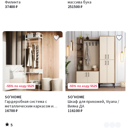
Филинта
массива бука
37400 ₽
251500 ₽
-55% по коду 5525
-55% по коду 5525
5
SO'HOME
SO'HOME
Количество
/
Гардеробная система с
Шкаф для прихожей, Viyana /
цветов:
5
металлическим каркасом и
Вияна ДА
2
полками
16700 ₽
116100 ₽
5
/