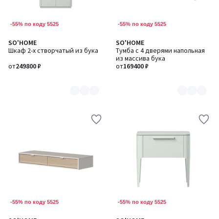
-55% по коду 5525
-55% по коду 5525
SO'HOME
SO'HOME
Количество
Количество
Шкаф 2-х створчатый из бука
Тумба с 4 дверями напольная
цветов:
цветов:
из массива бука
5
2
от
249800 ₽
от
169400 ₽
-55% по коду 5525
-55% по коду 5525