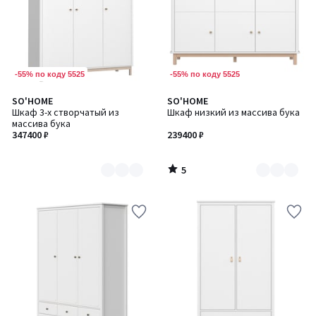
-55% по коду 5525
-55% по коду 5525
5
SO'HOME
SO'HOME
Количество
Количество
/
Шкаф 3-х створчатый из
Шкаф низкий из массива бука
цветов:
цветов:
5
массива бука
2
2
347400 ₽
239400 ₽
5
/
5