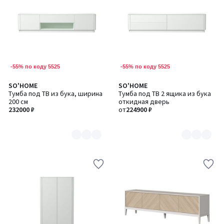
-55% по коду 5525
-55% по коду 5525
SO'HOME
SO'HOME
Количество
Количество
Тумба под ТВ из бука, ширина
Тумба под ТВ 2 ящика из бука
цветов:
цветов:
200 см
откидная дверь
6
6
232000 ₽
от
224900 ₽