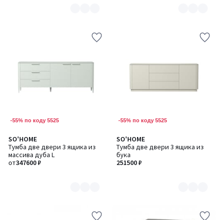
-55% по коду 5525
-55% по коду 5525
SO'HOME
SO'HOME
Количество
Количество
Тумба две двери 3 ящика из
Тумба две двери 3 ящика из
цветов:
цветов:
массива дуба L
бука
8
6
от
347600 ₽
251500 ₽