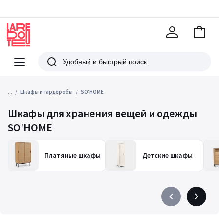
В
корзи
La
Redoute
Меню
Поиск
...
Шкафы и гардеробы
SO'HOME
Шкафы для хранения вещей и одежды
SO'HOME
Платяные шкафы
Детские шкафы
Précédent
Suivant
-
-