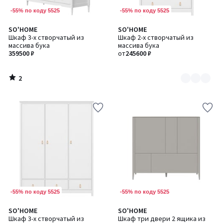
-55% по коду 5525
-55% по коду 5525
2
SO'HOME
SO'HOME
Количество
/
Шкаф 3-х створчатый из
Шкаф 2-х створчатый из
цветов:
5
массива бука
массива бука
2
359500 ₽
от
245600 ₽
2
/
5
-55% по коду 5525
-55% по коду 5525
1
SO'HOME
SO'HOME
Количество
Количество
/
Шкаф 3-х створчатый из
Шкаф три двери 2 ящика из
цветов:
цветов: