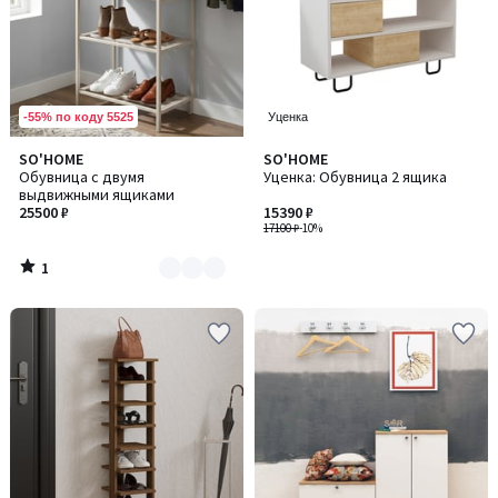
-55% по коду 5525
Уценка
1
SO'HOME
SO'HOME
Количество
/
Обувница с двумя
Уценка: Обувница 2 ящика
цветов:
5
выдвижными ящиками
2
25500 ₽
15390 ₽
17100 ₽
-10%
1
/
5