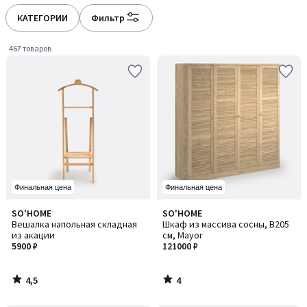
défiler
défiler
à
à
КАТЕГОРИИ
Фильтр
gauche
droite
467 товаров
Финальная цена
Финальная цена
4,5
4
SO'HOME
SO'HOME
/ 5
/
Вешалка напольная складная
Шкаф из массива сосны, В205
5
из акации
см, Mayor
5900 ₽
121000 ₽
4,5
4
/
/
5
5