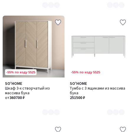
-55% по коду 5525
-55% по коду 5525
SO'HOME
SO'HOME
Количество
Количество
Шкаф 3-х створчатый из
Тумба с 3 ящиками из массива
цветов:
цветов:
массива бука
бука
2
6
от
360700 ₽
251500 ₽