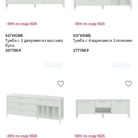
-55% по коду 5525
-55% по коду 5525
SO'HOME
SO'HOME
Количество
Количество
Тумба с 3 дверями из массива
Тумба с 4 ящиками и 2 полками
цветов:
цветов:
бука
6
6
207700 ₽
277700 ₽
-55% по коду 5525
-55% по коду 5525