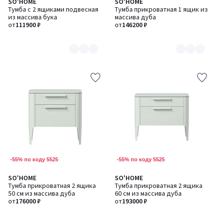
SO'HOME
SO'HOME
Количество
Количество
Тумба с 2 ящиками подвесная
Тумба прикроватная 1 ящик из
цветов:
цветов:
из массива бука
массива дуба
2
8
от
111900 ₽
от
146200 ₽
-55% по коду 5525
-55% по коду 5525
SO'HOME
SO'HOME
Количество
Количество
Тумба прикроватная 2 ящика
Тумба прикроватная 2 ящика
цветов:
цветов:
50 см из массива дуба
60 см из массива дуба
8
8
от
176000 ₽
от
193000 ₽