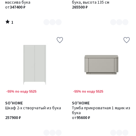
5
массива бука
бука, высота 135 см
2
6
от
347400 ₽
265500 ₽
1
/
5
-55% по коду 5525
-55% по коду 5525
SO'HOME
SO'HOME
Количество
Количество
Шкаф 2-х створчатый из бука
Тумба прикроватная 1 ящик из
цветов:
цветов:
бука
6
6
257900 ₽
от
95600 ₽