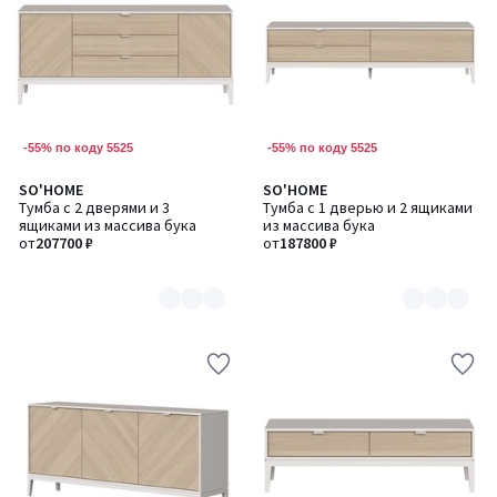
-55% по коду 5525
-55% по коду 5525
SO'HOME
SO'HOME
Количество
Количество
Тумба с 2 дверями и 3
Тумба с 1 дверью и 2 ящиками
цветов:
цветов:
ящиками из массива бука
из массива бука
2
2
от
207700 ₽
от
187800 ₽