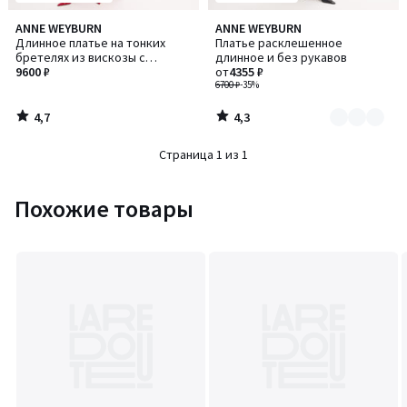
4,7
4,3
ANNE WEYBURN
ANNE WEYBURN
Количество
/ 5
/ 5
Длинное платье на тонких
Платье расклешенное
цветов:
бретелях из вискозы с
длинное и без рукавов
2
набивным рисунком
9600 ₽
от
4355 ₽
6700 ₽
-35%
4,7
4,3
/
/
5
5
Страница 1 из 1
Похожие товары