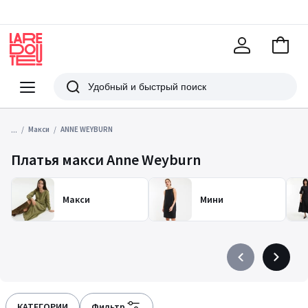
В
корзи
La
Redoute
Меню
Поиск
...
Макси
ANNE WEYBURN
Платья макси Anne Weyburn
Макси
Мини
Précédent
Suivant
-
-
défiler
défiler
à
à
КАТЕГОРИИ
Фильтр