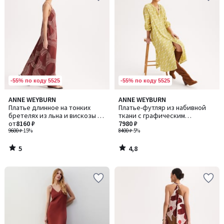
-55% по коду 5525
-55% по коду 5525
5
4,8
ANNE WEYBURN
ANNE WEYBURN
/
/ 5
Платье длинное на тонких
Платье-футляр из набивной
5
бретелях из льна и вискозы с
ткани с графическим
набивным рисунком
от
8160 ₽
рисунком, длинное, с длинным
7980 ₽
9600 ₽
-15%
рукавом
8400 ₽
-5%
5
4,8
/
/
5
5