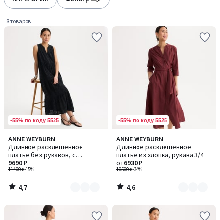
gauche
droite
8 товаров
-55% по коду 5525
-55% по коду 5525
4,7
4,6
ANNE WEYBURN
ANNE WEYBURN
Количество
Количество
/ 5
/ 5
Длинное расклешенное
Длинное расклешенное
цветов:
цветов:
платье без рукавов, с
платье из хлопка, рукава 3/4
2
2
вышивкой
9690 ₽
от
6930 ₽
11400 ₽
-15%
10500 ₽
-34%
4,7
4,6
/
/
5
5