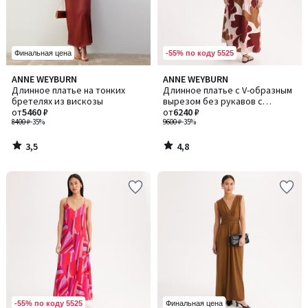
-55% по коду 5525
Финальная цена
3,5
4,8
ANNE WEYBURN
ANNE WEYBURN
/ 5
/ 5
Длинное платье на тонких
Длинное платье с V-образным
бретелях из вискозы
вырезом без рукавов с
от
5460 ₽
принтом
от
6240 ₽
8400 ₽
-35%
9600 ₽
-35%
3,5
4,8
/
/
5
5
-55% по коду 5525
Финальная цена