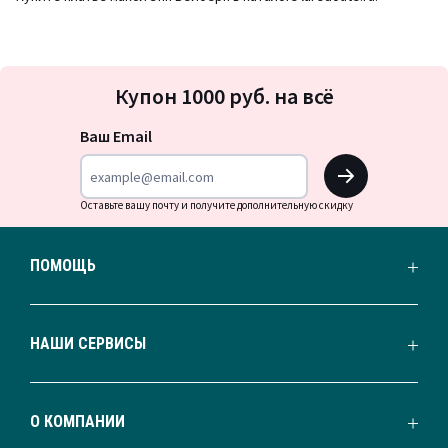
Подписка
Купон 1000 руб. на всё
на
новости
Ваш Email
OK
Оставьте вашу почту и получите дополнительную скидку
ПОМОЩЬ
НАШИ СЕРВИСЫ
О КОМПАНИИ