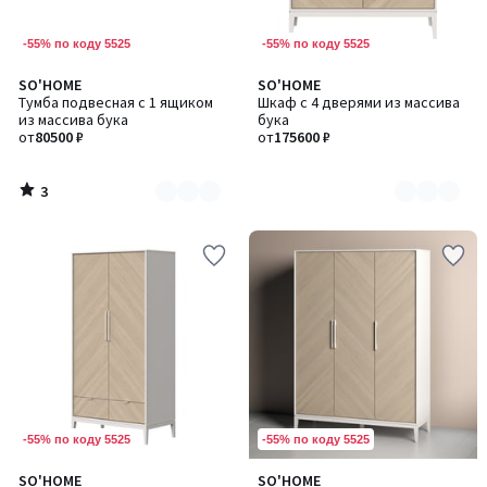
-55% по коду 5525
-55% по коду 5525
3
SO'HOME
SO'HOME
Количество
Количество
/
Тумба подвесная с 1 ящиком
Шкаф с 4 дверями из массива
цветов:
цветов:
5
из массива бука
бука
2
2
от
80500 ₽
от
175600 ₽
3
/
5
-55% по коду 5525
-55% по коду 5525
SO'HOME
SO'HOME
Количество
Количество