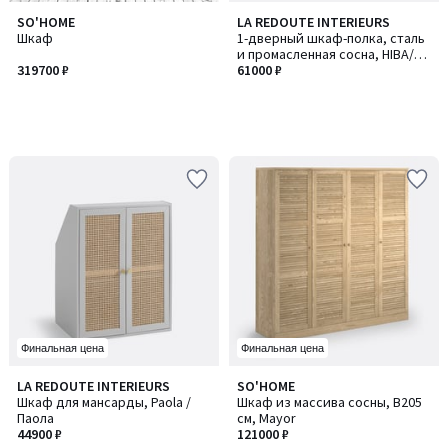
SO'HOME
LA REDOUTE INTERIEURS
Шкаф
1-дверный шкаф-полка, сталь
и промасленная сосна, HIBA/
319700 ₽
ХИБА
61000 ₽
Финальная цена
Финальная цена
3
4
LA REDOUTE INTERIEURS
SO'HOME
/
/
Шкаф для мансарды, Paola /
Шкаф из массива сосны, В205
5
5
Паола
см, Mayor
44900 ₽
121000 ₽