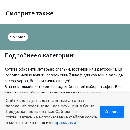
Смотрите также
So'home
Подробнее о категории:
Хотите обновить интерьер спальни, гостиной или детской? В La
Redoute можно купить современный шкаф для хранения одежды,
аксессуаров, белья и личных вещей!
В нашем онлайн-каталоге вас ждет большой выбор шкафов. Вас
удивит разнообразие дизайнерских идей: на сайте
представлена мебель из массива сосны и дуба, модели с
Сайт использует cookie с целью анализа
антрацитовыми металлическими дверцами и универсальные
поведения посетителей для улучшения Сайта.
стеллажи для книг. Модный гардероб из орехового дерева
Продолжая пользоваться Сайтом, вы
Хорошо
добавит в атмосферу комнаты нотки французского шика, а
соглашаетесь на использование файлов cookie
стильный шкафчик с плетеными вставками придаст помещению
в соответствии с нашими
правилами.
экзотичный вид!