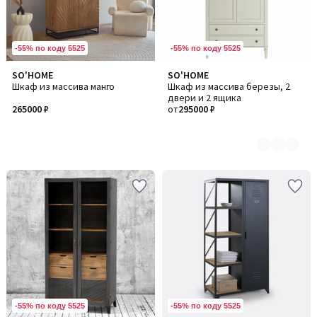
-55% по коду 5525
-55% по коду 5525
SO'HOME
SO'HOME
Количество
Шкаф из массива манго
Шкаф из массива березы, 2
цветов:
двери и 2 ящика
4
265000 ₽
от
295000 ₽
-55% по коду 5525
-55% по коду 5525