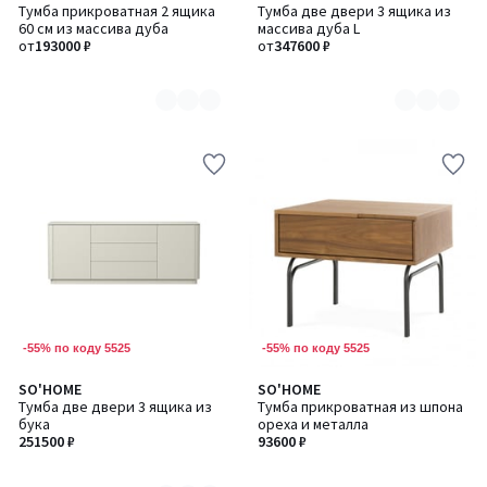
Тумба прикроватная 2 ящика
Тумба две двери 3 ящика из
цветов:
цветов:
60 см из массива дуба
массива дуба L
8
8
от
193000 ₽
от
347600 ₽
-55% по коду 5525
-55% по коду 5525
SO'HOME
SO'HOME
Количество
Тумба две двери 3 ящика из
Тумба прикроватная из шпона
цветов:
бука
ореха и металла
6
251500 ₽
93600 ₽