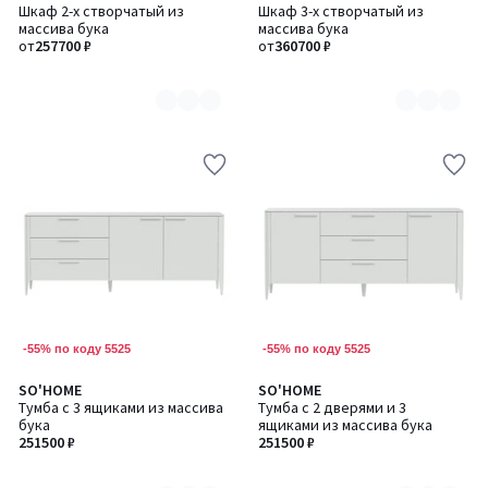
Шкаф 2-х створчатый из
Шкаф 3-х створчатый из
цветов:
цветов:
массива бука
массива бука
2
2
от
257700 ₽
от
360700 ₽
-55% по коду 5525
-55% по коду 5525
SO'HOME
SO'HOME
Количество
Количество
Тумба с 3 ящиками из массива
Тумба с 2 дверями и 3
цветов:
цветов:
бука
ящиками из массива бука
6
6
251500 ₽
251500 ₽