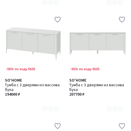
-55% по коду 5525
-55% по коду 5525
SO'HOME
SO'HOME
Количество
Количество
Тумба с 3 дверями из массива
Тумба с 3 дверями из массива
цветов:
цветов:
бука
бука
6
6
194000 ₽
207700 ₽