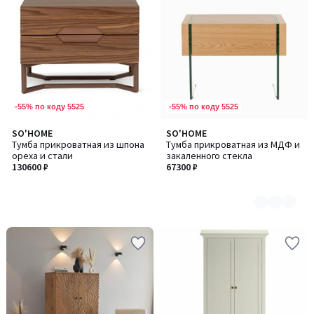
-55% по коду 5525
-55% по коду 5525
SO'HOME
SO'HOME
Количество
Тумба прикроватная из шпона
Тумба прикроватная из МДФ и
цветов:
ореха и стали
закаленного стекла
2
130600 ₽
67300 ₽