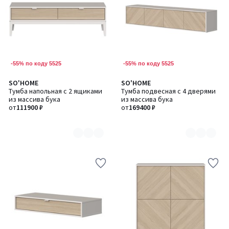
-55% по коду 5525
-55% по коду 5525
SO'HOME
SO'HOME
Количество
Количество
Тумба напольная с 2 ящиками
Тумба подвесная с 4 дверями
цветов:
цветов:
из массива бука
из массива бука
2
2
от
111900 ₽
от
169400 ₽