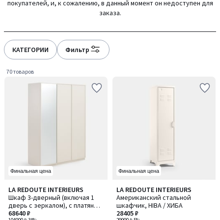
покупателей, и, к сожалению, в данный момент он недоступен для
gauche
droite
заказа.
КАТЕГОРИИ
Фильтр
70 товаров
Финальная цена
Финальная цена
4
LA REDOUTE INTERIEURS
LA REDOUTE INTERIEURS
/
Шкаф 3-дверный (включая 1
Американский стальной
5
дверь с зеркалом), с платяным
шкафчик, HIBA / ХИБА
отделением и полками для
68640 ₽
28405 ₽