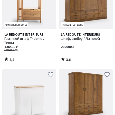
Финальная цена
Финальная цена
3,8
3,6
LA REDOUTE INTERIEURS
LA REDOUTE INTERIEURS
/ 5
/ 5
Платяной шкаф Theonie /
Шкаф, Lindley / Линдлей
Теони
136500 ₽
202000 ₽
150000 ₽
-9%
3,8
3,6
/
/
5
5