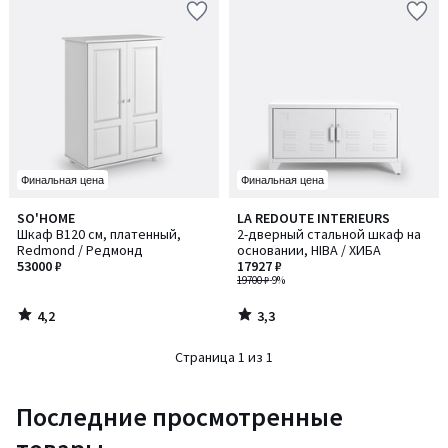
Финальная цена
Финальная цена
4,2
3,3
SO'HOME
LA REDOUTE INTERIEURS
/ 5
/ 5
Шкаф В120 см, платенный,
2-дверный стальной шкаф на
Redmond / Редмонд
основании, HIBA / ХИБА
53000 ₽
17927 ₽
19700 ₽
-9%
4,2
3,3
/
/
5
5
Страница 1 из 1
Последние просмотренные