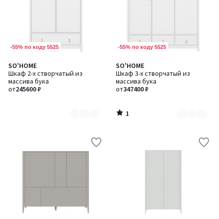
-55% по коду 5525
-55% по коду 5525
1
SO'HOME
SO'HOME
Количество
Количество
/
Шкаф 2-х створчатый из
Шкаф 3-х створчатый из
цветов:
цветов:
5
массива бука
массива бука
2
2
от
245600 ₽
от
347400 ₽
1
/
5