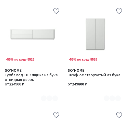
-55% по коду 5525
-55% по коду 5525
SO'HOME
SO'HOME
Количество
Количество
Тумба под ТВ 2 ящика из бука
Шкаф 2-х створчатый из бука
цветов:
цветов:
откидная дверь
6
5
от
224900 ₽
от
249800 ₽