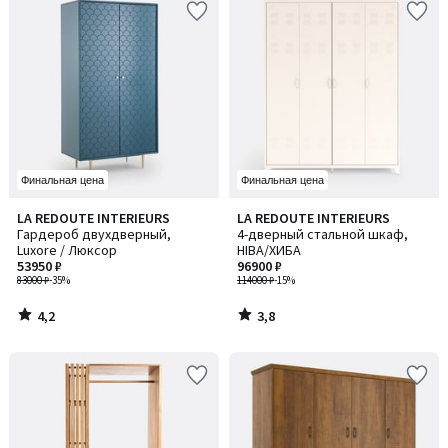
Финальная цена
Финальная цена
4,2
3,8
LA REDOUTE INTERIEURS
LA REDOUTE INTERIEURS
/ 5
/ 5
Гардероб двухдверный,
4-дверный стальной шкаф,
Luxore / Люксор
HIBA/ХИБА
53950 ₽
96900 ₽
83000 ₽
-35%
114000 ₽
-15%
4,2
3,8
/
/
5
5