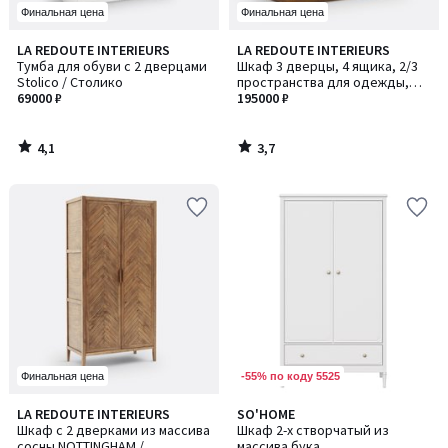
Финальная цена
Финальная цена
4,1
3,7
LA REDOUTE INTERIEURS
LA REDOUTE INTERIEURS
/ 5
/ 5
Тумба для обуви с 2 дверцами
Шкаф 3 дверцы, 4 ящика, 2/3
Stolico / Столико
пространства для одежды,
69000 ₽
Lindley / Линдлей
195000 ₽
4,1
3,7
/
/
5
5
-55% по коду 5525
Финальная цена
4
LA REDOUTE INTERIEURS
SO'HOME
/
Шкаф с 2 дверками из массива
Шкаф 2-х створчатый из
5
сосны NOTTINGHAM /
массива бука