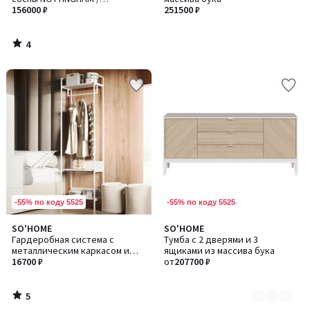
НОТИНГЭМ
156000 ₽
251500 ₽
4
/
5
-55% по коду 5525
-55% по коду 5525
5
SO'HOME
SO'HOME
Количество
/
Гардеробная система с
Тумба с 2 дверями и 3
цветов:
5
металлическим каркасом и
ящиками из массива бука
2
полками
16700 ₽
от
207700 ₽
5
/