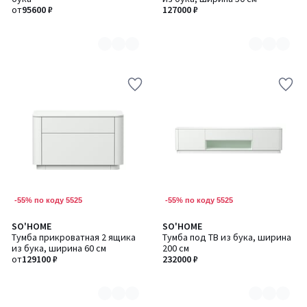
6
6
от
95600 ₽
127000 ₽
-55% по коду 5525
-55% по коду 5525
SO'HOME
SO'HOME
Количество
Количество
Тумба прикроватная 2 ящика
Тумба под ТВ из бука, ширина
цветов:
цветов:
из бука, ширина 60 см
200 см
6
6
от
129100 ₽
232000 ₽