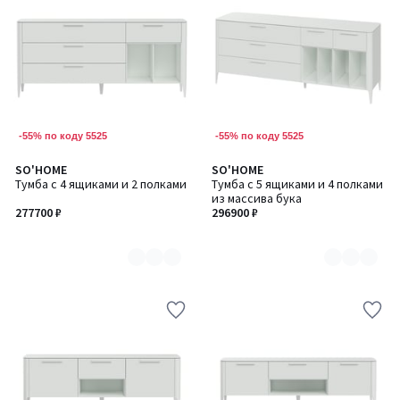
-55% по коду 5525
-55% по коду 5525
SO'HOME
SO'HOME
Количество
Количество
Тумба с 4 ящиками и 2 полками
Тумба с 5 ящиками и 4 полками
цветов:
цветов:
из массива бука
6
6
277700 ₽
296900 ₽