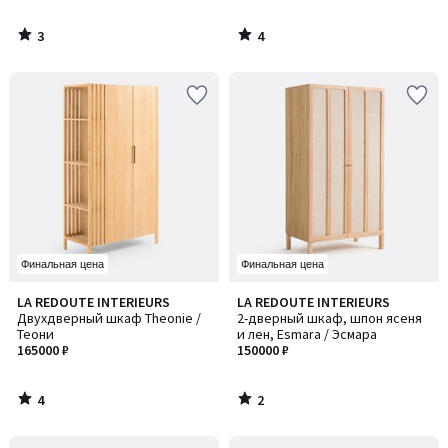
3
4
/
/
5
5
Финальная цена
Финальная цена
4
2
LA REDOUTE INTERIEURS
LA REDOUTE INTERIEURS
/
/
Двухдверный шкаф Theonie /
2-дверный шкаф, шпон ясеня
5
5
Теони
и лен, Esmara / Эсмара
165000 ₽
150000 ₽
4
2
/
/
5
5