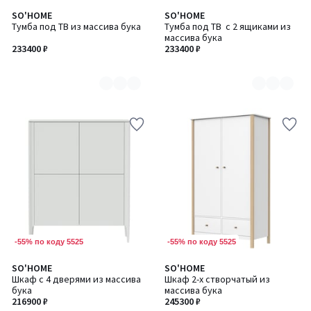
SO'HOME
SO'HOME
Количество
Количество
Тумба под ТВ из массива бука
Тумба под ТВ с 2 ящиками из
цветов:
цветов:
массива бука
6
6
233400 ₽
233400 ₽
-55% по коду 5525
-55% по коду 5525
SO'HOME
SO'HOME
Количество
Количество
Шкаф с 4 дверями из массива
Шкаф 2-х створчатый из
цветов:
цветов:
бука
массива бука
6
2
216900 ₽
245300 ₽