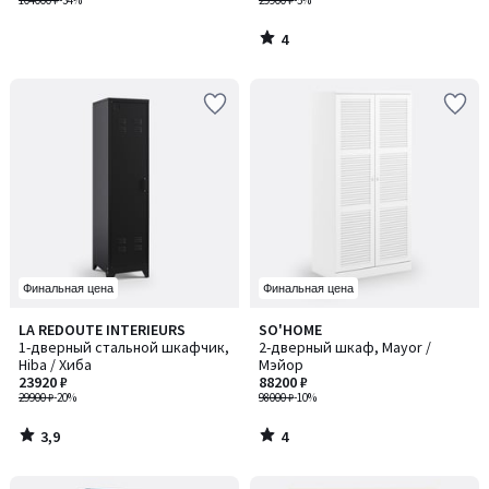
белья, PARRO / ПАРР
104000 ₽
-34%
29900 ₽
-5%
4
/
5
Финальная цена
Финальная цена
3,9
4
LA REDOUTE INTERIEURS
SO'HOME
/ 5
/
1-дверный стальной шкафчик,
2-дверный шкаф, Mayor /
5
Hiba / Хиба
Мэйор
23920 ₽
88200 ₽
29900 ₽
-20%
98000 ₽
-10%
3,9
4
/
/
5
5