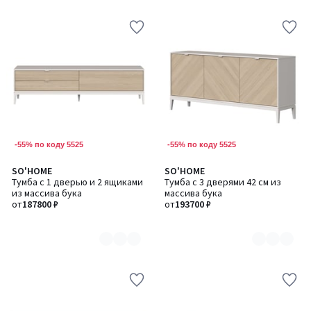
5
-55% по коду 5525
-55% по коду 5525
SO'HOME
SO'HOME
Количество
Количество
Тумба с 1 дверью и 2 ящиками
Тумба с 3 дверями 42 см из
цветов:
цветов:
из массива бука
массива бука
2
2
от
187800 ₽
от
193700 ₽