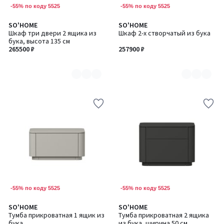
-55% по коду 5525
-55% по коду 5525
SO'HOME
SO'HOME
Количество
Количество
Шкаф три двери 2 ящика из
Шкаф 2-х створчатый из бука
цветов:
цветов:
бука, высота 135 см
6
6
265500 ₽
257900 ₽
-55% по коду 5525
-55% по коду 5525
SO'HOME
SO'HOME
Количество
Количество
Тумба прикроватная 1 ящик из
Тумба прикроватная 2 ящика
цветов:
цветов:
бука
из бука, ширина 50 см