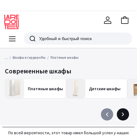
В
корзи
La
Redoute
Меню
Поиск
...
Шкафы и гардеробы
Платяные шкафы
Современные шкафы
Платяные шкафы
Детские шкафы
Précédent
Suivant
-
-
défiler
défiler
По всей вероятности, этот товар имел большой успех у наших
à
à