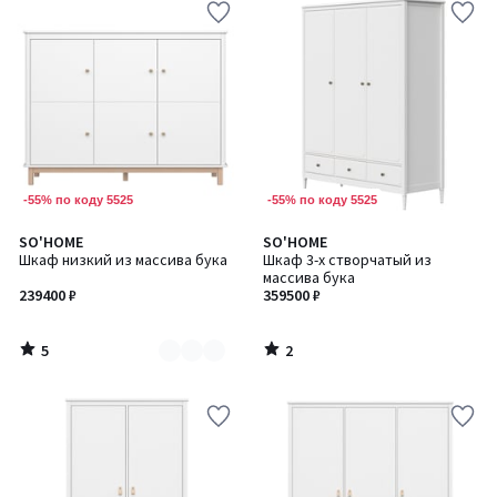
-55% по коду 5525
-55% по коду 5525
5
2
SO'HOME
SO'HOME
Количество
/
/
Шкаф низкий из массива бука
Шкаф 3-х створчатый из
цветов:
5
5
массива бука
2
239400 ₽
359500 ₽
5
2
/
/
5
5