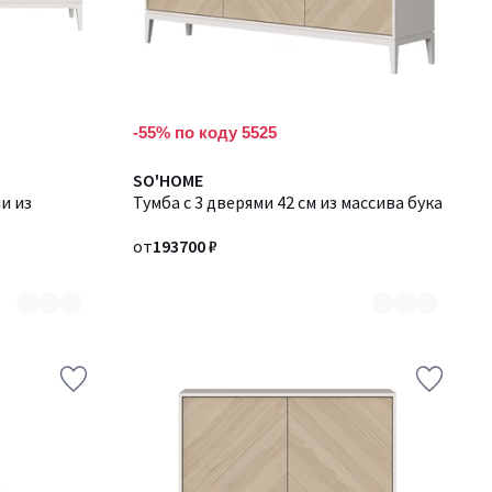
-55% по коду 5525
Количество
SO'HOME
и из
цветов:
Тумба с 3 дверями 42 см из массива бука
2
от
193700 ₽