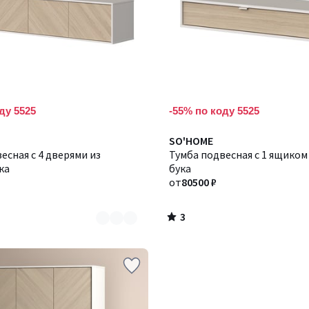
ду 5525
-55% по коду 5525
3
Количество
SO'HOME
/
есная с 4 дверями из
цветов:
Тумба подвесная с 1 ящиком
5
ка
2
бука
от
80500 ₽
3
/
5