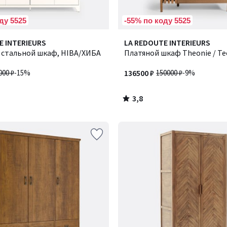
ду 5525
-55% по коду 5525
3,8
E INTERIEURS
LA REDOUTE INTERIEURS
/ 5
 стальной шкаф, HIBA/ХИБА
Платяной шкаф Theonie / Т
000 ₽
-15%
136500 ₽
150000 ₽
-9%
3,8
/
5