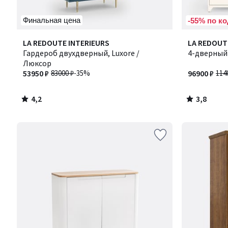
Финальная цена
-55% по ко
4,2
3,8
LA REDOUTE INTERIEURS
LA REDOUT
/ 5
/ 5
Гардероб двухдверный, Luxore /
4-дверный
Люксор
53950 ₽
83000 ₽
-35%
96900 ₽
114
4,2
3,8
/
/
5
5