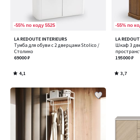
-55% по коду 5525
-55% по ко
4,1
3,7
LA REDOUTE INTERIEURS
LA REDOUT
/ 5
/ 5
Тумба для обуви с 2 дверцами Stolico /
Шкаф 3 две
Столико
пространст
69000 ₽
Линдлей
195000 ₽
4,1
3,7
/
/
5
5