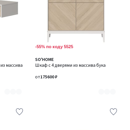
-55% по коду 5525
Количество
SO'HOME
 из массива
цветов:
Шкаф с 4 дверями из массива бука
2
от
175600 ₽