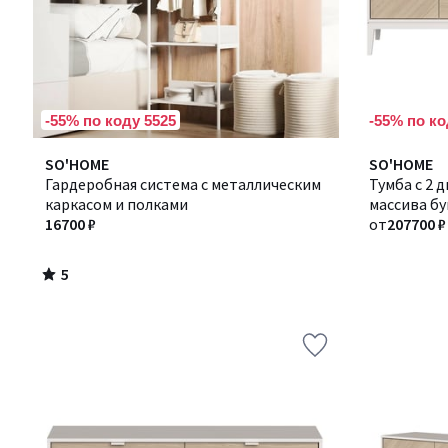
-55% по коду 5525
-55% по ко
5
SO'HOME
Количество
SO'HOME
/
Гардеробная система с металлическим
цветов:
Тумба с 2 
5
каркасом и полками
2
массива бу
16700 ₽
от
207700 ₽
5
/
5