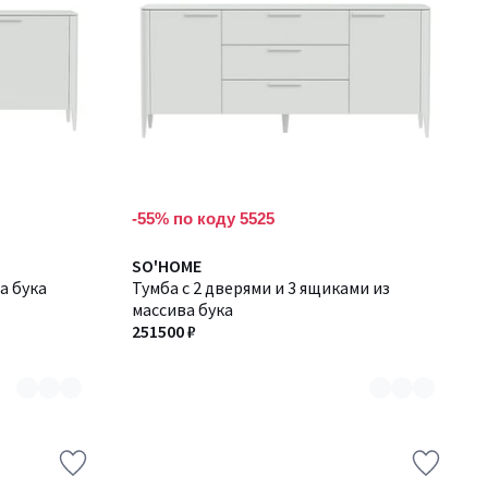
-55% по коду 5525
Количество
SO'HOME
а бука
цветов:
Тумба с 2 дверями и 3 ящиками из
6
массива бука
251500 ₽