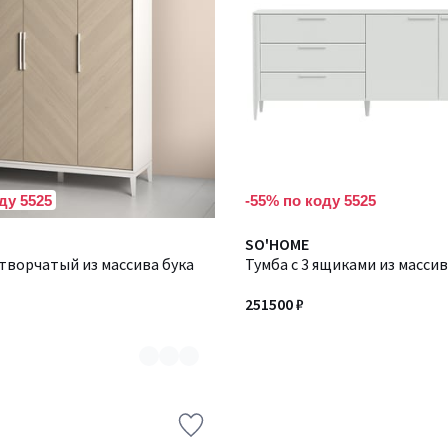
ду 5525
-55% по коду 5525
Количество
SO'HOME
творчатый из массива бука
цветов:
Тумба с 3 ящиками из массив
6
251500 ₽