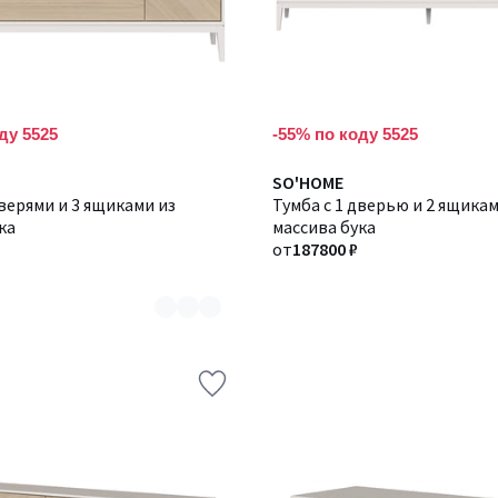
ду 5525
-55% по коду 5525
Количество
SO'HOME
дверями и 3 ящиками из
цветов:
Тумба с 1 дверью и 2 ящикам
ка
2
массива бука
от
187800 ₽