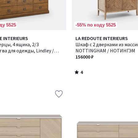
ду 5525
-55% по коду 5525
4
E INTERIEURS
LA REDOUTE INTERIEURS
/
рцы, 4 ящика, 2/3
Шкаф с 2 дверками из масси
5
ва для одежды, Lindley /
NOTTINGHAM / НОТИНГЭМ
156000 ₽
4
/
5