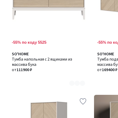
-55% по коду 5525
-55% по ко
Количество
SO'HOME
Количество
SO'HOME
цветов:
Тумба напольная с 2 ящиками из
цветов:
Тумба подв
2
массива бука
2
массива бу
от
111900 ₽
от
169400 ₽