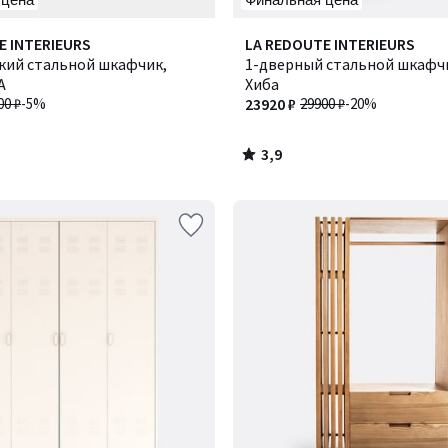
3,9
E INTERIEURS
LA REDOUTE INTERIEURS
/ 5
кий стальной шкафчик,
1-дверный стальной шкафчик
А
Хиба
00 ₽
-5%
23920 ₽
29900 ₽
-20%
3,9
/
5