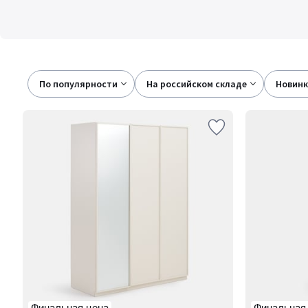
По популярности
на российском складе
новин
Финальная цена
Финальная