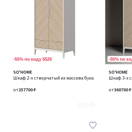
-55% по коду 5525
-55% по ко
Количество
SO'HOME
Количество
SO'HOME
цветов:
Шкаф 2-х створчатый из массива бука
цветов:
Шкаф 3-х с
2
2
от
257700 ₽
от
360700 ₽