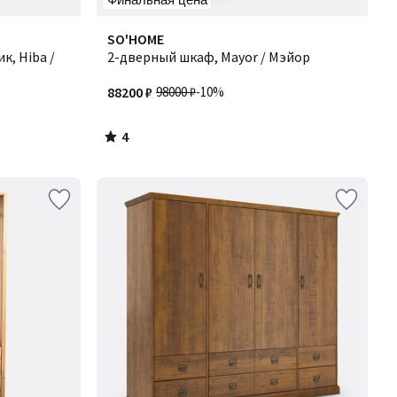
4
SO'HOME
/
, Hiba /
2-дверный шкаф, Mayor / Мэйор
5
88200 ₽
98000 ₽
-10%
4
/
5