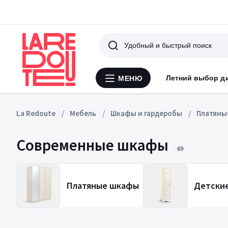
Поиск
Летний выбор д
МЕНЮ
Меню
La
Redoute
La Redoute
Мебель
Шкафы и гардеробы
Платяны
Современные шкафы
69
Платяные шкафы
Детски