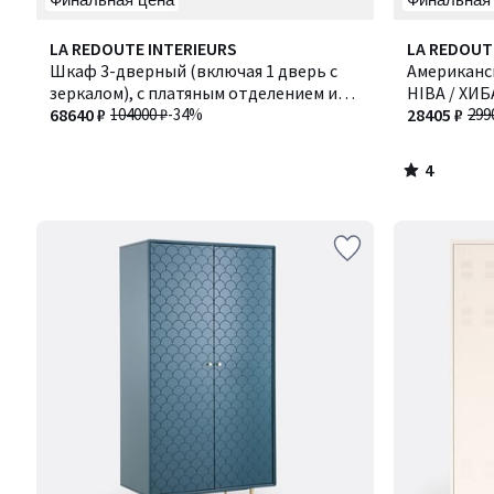
4
LA REDOUTE INTERIEURS
LA REDOUT
/
Шкаф 3-дверный (включая 1 дверь с
Американс
5
зеркалом), с платяным отделением и
HIBA / ХИБ
полками для белья, PARRO / ПАРР
68640 ₽
104000 ₽
-34%
28405 ₽
299
4
/
5