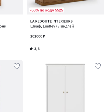
-55% по коду 5525
3,6
LA REDOUTE INTERIEURS
/ 5
еони
Шкаф, Lindley / Линдлей
202000 ₽
3,6
/
5