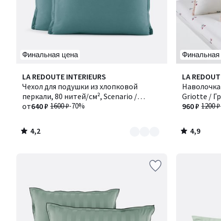
Финальная цена
Финальная
4,2
4,9
Количество
LA REDOUTE INTERIEURS
LA REDOUT
/ 5
/ 5
цветов:
Чехол для подушки из хлопковой
Наволочка 
4
перкали, 80 нитей/см², Scenario /
Griotte / 
Сценарио
от
640 ₽
1600 ₽
-70%
960 ₽
1200 ₽
4,2
4,9
/
/
5
5