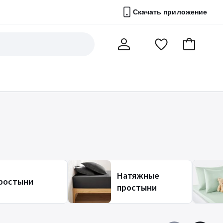
Скачать приложение
Перейти
В
Мой
в
корзину
счет
список
избранного
Натяжные
ростыни
простыни