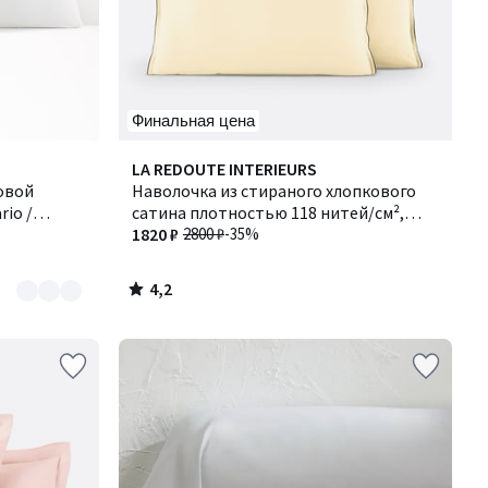
Финальная цена
4,2
LA REDOUTE INTERIEURS
/ 5
овой
Наволочка из стираного хлопкового
rio /
сатина плотностью 118 нитей/см²,
Victor / Виктор
1820 ₽
2800 ₽
-35%
4,2
/
5