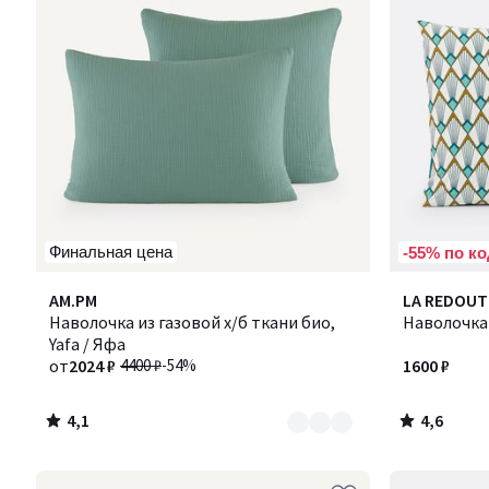
Финальная цена
-55% по ко
4,1
4,6
Количество
AM.PM
LA REDOUT
/ 5
/ 5
цветов:
Наволочка из газовой х/б ткани био,
Наволочка 
4
Yafa / Яфа
от
2024 ₽
4400 ₽
-54%
1600 ₽
4,1
4,6
/
/
5
5