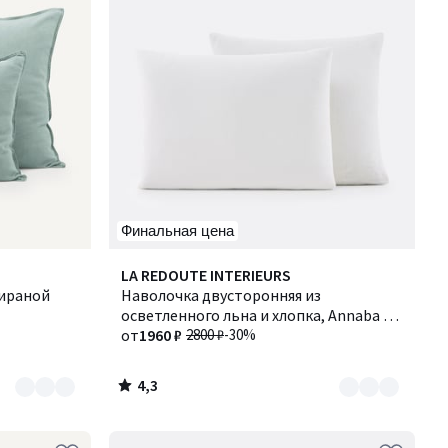
Финальная цена
4,3
Количество
LA REDOUTE INTERIEURS
/ 5
тираной
цветов:
Наволочка двусторонняя из
2
осветленного льна и хлопка, Annaba /
Аннаба
от
1960 ₽
2800 ₽
-30%
4,3
/
5