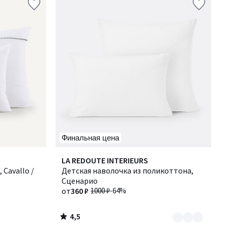
Финальная цена
4,5
Количество
LA REDOUTE INTERIEURS
/ 5
 Cavallo /
цветов:
Детская наволочка из поликоттона,
6
Сценарио
от
360 ₽
1000 ₽
-64%
4,5
/