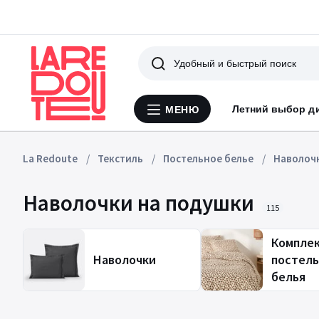
Поиск
Летний выбор д
МЕНЮ
Меню
La
Redoute
La Redoute
Текстиль
Постельное белье
Наволоч
Наволочки на подушки
115
Компле
Наволочки
постель
белья