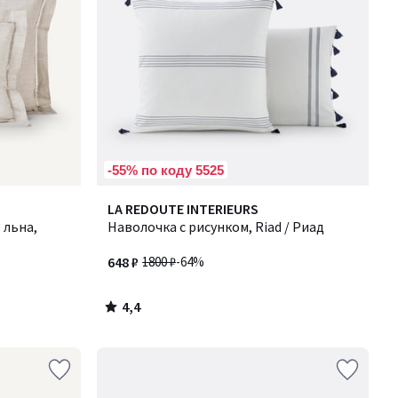
-55% по коду 5525
4,4
LA REDOUTE INTERIEURS
/ 5
 льна,
Наволочка с рисунком, Riad / Риад
648 ₽
1800 ₽
-64%
4,4
/
5