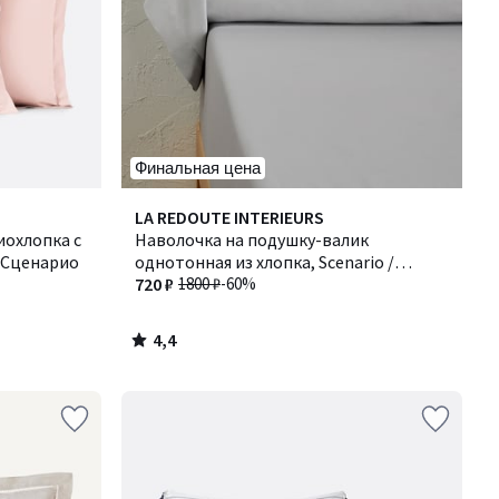
Финальная цена
4,4
LA REDOUTE INTERIEURS
/ 5
иохлопка с
Наволочка на подушку-валик
/ Сценарио
однотонная из хлопка, Scenario /
Сценарио
720 ₽
1800 ₽
-60%
4,4
/
5