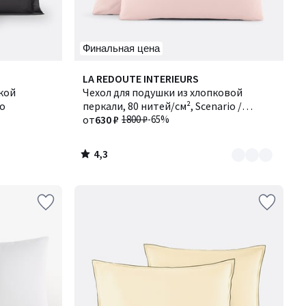
Финальная цена
4,3
Количество
LA REDOUTE INTERIEURS
/ 5
кой
цветов:
Чехол для подушки из хлопковой
ио
4
перкали, 80 нитей/см², Scenario /
Сценарио
от
630 ₽
1800 ₽
-65%
4,3
/
5