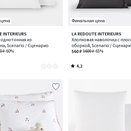
 цена
Финальная цена
4,2
E INTERIEURS
LA REDOUTE INTERIEURS
/ 5
 однотонная из
Хлопковая наволочка с плос
а, Scenario / Сценарио
оборкой, Scenario / Сценар
0 ₽
-60%
560 ₽
1600 ₽
-65%
4,2
/
5