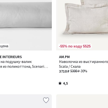
 цена
-55% по коду 5525
4,5
E INTERIEURS
AM.PM
/ 5
 на подушку-валик
Наволочка из выстиранного
 из поликоттона, Scenario /
Scala / Скала
3710 ₽
5300 ₽
-30%
4,5
/
5