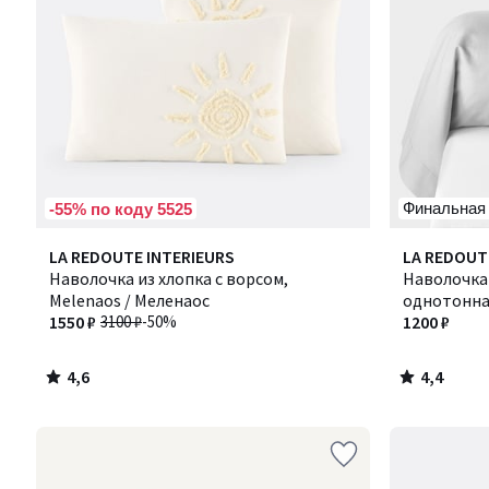
Финальная
-55% по коду 5525
4,6
4,4
LA REDOUTE INTERIEURS
LA REDOUT
/ 5
/ 5
Наволочка из хлопка с ворсом,
Наволочка
Melenaos / Меленаос
однотонная
1550 ₽
3100 ₽
-50%
Сценарио
1200 ₽
4,6
4,4
/
/
5
5