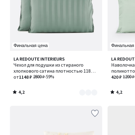
Финальная цена
Финальная
4,2
4,2
Количество
LA REDOUTE INTERIEURS
LA REDOUT
/ 5
/ 5
цветов:
Чехол для подушки из стираного
Наволочка
3
хлопкового сатина плотностью 118
поликоттон
нитей/см², полоска Victor / Виктор
от
1148 ₽
2800 ₽
-59%
Сценарио
420 ₽
1200 ₽
4,2
4,2
/
/
5
5