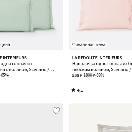
 цена
Финальная цена
4,1
E INTERIEURS
LA REDOUTE INTERIEURS
/ 5
 однотонная из
Наволочка однотонная из б
а с воланом, Scenario /
плоским воланом, Scenario 
-65%
558 ₽
1800 ₽
-69%
4,1
/
5