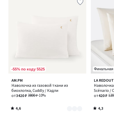
Финальная
-55% по коду 5525
4,6
4,3
Количество
AM.PM
Количество
LA REDOUT
/ 5
/ 5
цветов:
Наволочка из газовой ткани из
цветов:
Наволочка 
2
биохлопка, Cuddly / Кадли
2
Scénario /
от
3420 ₽
3800 ₽
-10%
от
420 ₽
120
4,6
4,3
/
/