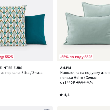
ду 5525
-55% по коду 5525
4,4
E INTERIEURS
Количество
AM.PM
/ 5
из перкали, Elisa / Элиза
цветов:
Наволочка на подушку из с
4
пеньки Helm / Хельм
от
3440 ₽
4000 ₽
-40%
4,4
/
5