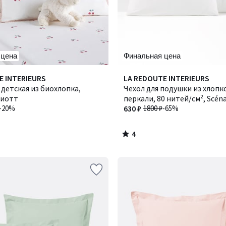
 цена
Финальная цена
4
E INTERIEURS
Количество
LA REDOUTE INTERIEURS
/
детская из биохлопка,
цветов:
Чехол для подушки из хлопк
5
Гриотт
3
перкали, 80 нитей/см², Scéna
-20%
Сценарио
630 ₽
1800 ₽
-65%
4
/
5