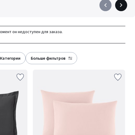
Précédent
Suivant
-
-
défiler
défiler
à
à
момент он недоступен для заказа.
gauche
droite
категории
больше фильтров