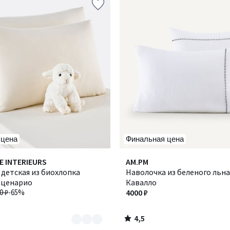
 цена
Финальная цена
4,5
E INTERIEURS
AM.PM
/ 5
детская из биохлопка
Наволочка из беленого льна,
 Сценарио
Кавалло
0 ₽
-65%
4000 ₽
4,5
/