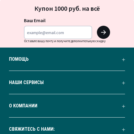
Подписка
Цвета
Каштановый
Купон 1000 руб. на всё
на
Размеры
6 персоны
новости
Ваш Email
OK
Оставьте вашу почту и получите дополнительную скидку
ПОМОЩЬ
НАШИ СЕРВИСЫ
О КОМПАНИИ
СВЯЖИТЕСЬ С НАМИ: