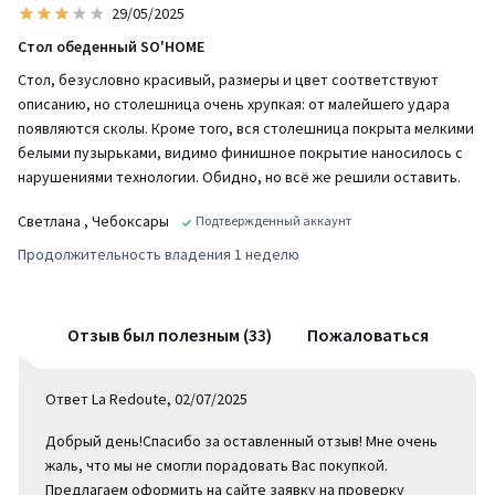
29/05/2025
например, ковёр с геометрическим рисунком или черные
элементы декора. Это придаст интерьеру динамику и
Стол обеденный SO'HOME
современный характер
Стол, безусловно красивый, размеры и цвет соответствуют
• Мягкое освещение: разместите над столом подвесной
описанию, но столешница очень хрупкая: от малейшего удара
светильник с тёплым светом или свечи на массивной деревянной
подставке - это усилит ощущение уюта и сделает вечера за
появляются сколы. Кроме того, вся столешница покрыта мелкими
столом особенно атмосферными
белыми пузырьками, видимо финишное покрытие наносилось с
• Сервировка: используйте посуду из матовой керамики или
нарушениями технологии. Обидно, но всё же решили оставить.
прозрачного стекла, чтобы подчеркнуть природную текстуру
акации и добавить лёгкости композиции
Светлана
, Чебоксары
Подтвержденный аккаунт
Продолжительность владения 1 неделю
Функциональные детали и характеристики:
• Стол полностью выполнен из 100% массива акации
• Древесина высокой плотности устойчива к механическим
повреждениям и деформациям
Отзыв был полезным (33)
Пожаловаться
• Покрытие столешницы выполнено с использованием
экологичного лака для мебели
• Внешний вид стола может немного отличаться от изображения
Ответ La Redoute, 02/07/2025
на фото (древесные рисунки, микротрещины, фактура дерева),
что является уникальной и неповторимой формой изделия, не
Добрый день!Спасибо за оставленный отзыв! Мне очень
являющимся производственным дефектом
жаль, что мы не смогли порадовать Вас покупкой.
Предлагаем оформить на сайте заявку на проверку