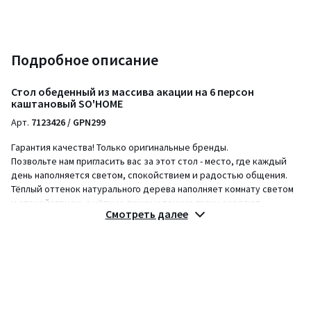
Подробное описание
Стол обеденный из массива акации на 6 персон
каштановый SO'HOME
Арт.
7123426 / GPN299
Гарантия качества! Только оригинальные бренды.
Позвольте нам пригласить вас за этот стол - место, где каждый
день наполняется светом, спокойствием и радостью общения.
Тёплый оттенок натурального дерева наполняет комнату светом
и спокойствием, а чёткие линии и тонкие грани создают
Смотреть далее
ощущение лёгкости и современности. За таким столом хочется
собираться всей семьёй или устраивать уютные вечера с
друзьями, наслаждаясь гармонией и теплом
Описание
:
Этот стол прекрасно впишется в скандинавский интерьер,