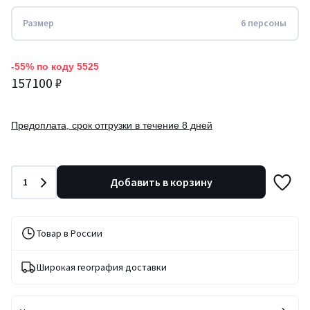
Размер
6 персоны
-55% по коду 5525
157100 ₽
Предоплата, срок отгрузки в течение 8 дней
Количество
Добавить в корзину
1
Товар в России
Широкая география доставки