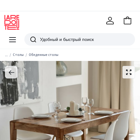
В
корзи
La
Redoute
Меню
Поиск
...
Столы
Обеденные столы