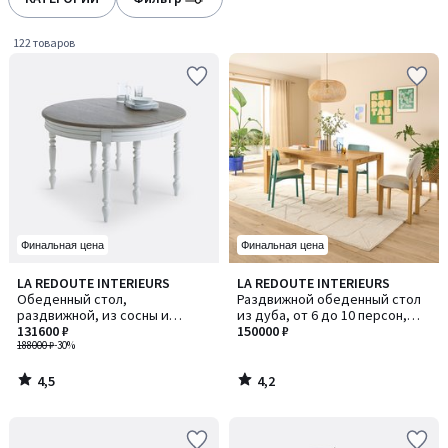
gauche
droite
122 товаров
Финальная цена
Финальная цена
4,5
4,2
LA REDOUTE INTERIEURS
LA REDOUTE INTERIEURS
/ 5
/ 5
Обеденный стол,
Раздвижной обеденный стол
раздвижной, из сосны и
из дуба, от 6 до 10 персон,
дубового шпона, на 4–12
131600 ₽
ADELITA / АДЕЛИТА
150000 ₽
персон, EULALI / ЭВЛАЛИ
188000 ₽
-30%
4,5
4,2
/
/
5
5