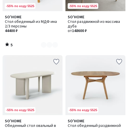
-55% по коду 5525
-55% по коду 5525
5
SO'HOME
SO'HOME
Количество
/
Стол обеденный из МДФ ина
Стол раздвижной из массива
цветов:
5
2/3 персоны
дуба
2
44400 ₽
от
148600 ₽
5
/
5
-55% по коду 5525
-55% по коду 5525
SO'HOME
SO'HOME
Обеденный стол овальный в
Стол обеденный раздвижной