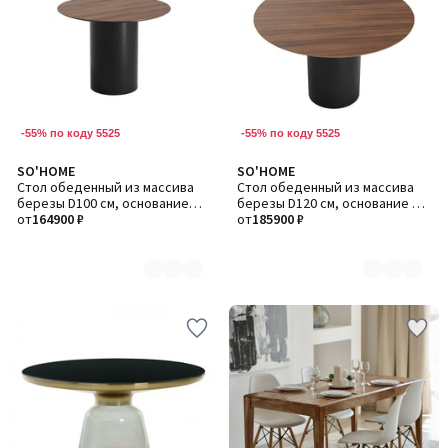
-55% по коду 5525
-55% по коду 5525
SO'HOME
SO'HOME
Количество
Количество
Стол обеденный из массива
Стол обеденный из массива
цветов:
цветов:
березы D100 см, основание
березы D120 см, основание D
2
2
D43
от
164900 ₽
43
от
185900 ₽