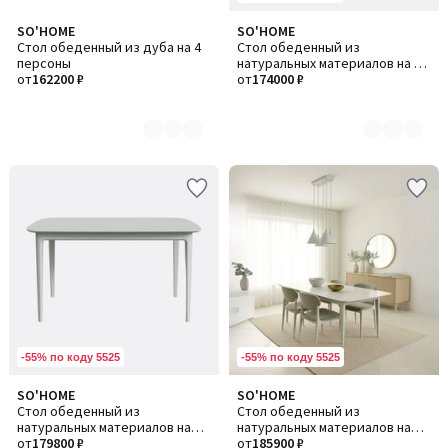
SO'HOME
SO'HOME
Количество
Количество
Стол обеденный из дуба на 4
Стол обеденный из
цветов:
цветов:
персоны
натуральных материалов на 4
5
5
от
162200 ₽
персоны
от
174000 ₽
-55% по коду 5525
-55% по коду 5525
SO'HOME
SO'HOME
Количество
Количество
Стол обеденный из
Стол обеденный из
цветов:
цветов:
натуральных материалов на
натуральных материалов на
5
5
4/5 персон
от
179800 ₽
5/6 персон
от
185900 ₽