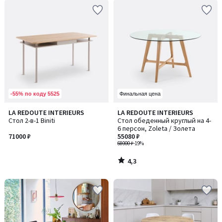
-55% по коду 5525
Финальная цена
4,3
LA REDOUTE INTERIEURS
LA REDOUTE INTERIEURS
/ 5
Стол 2-в-1 Biniti
Стол обеденный круглый на 4-
6 персон, Zoleta / Золета
71000 ₽
55080 ₽
68000 ₽
-19%
4,3
/
5