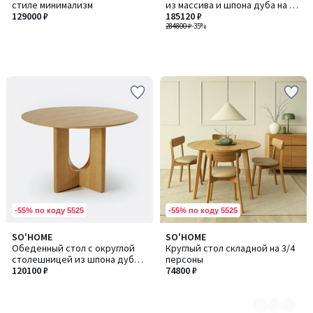
стиле минимализм
из массива и шпона дуба на 4-
129000 ₽
6 персон
185120 ₽
284800 ₽
-35%
-55% по коду 5525
-55% по коду 5525
SO'HOME
SO'HOME
Количество
Обеденный стол с округлой
Круглый стол складной на 3/4
цветов:
столешницей из шпона дуба,
персоны
2
120 см
120100 ₽
74800 ₽