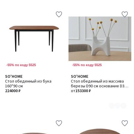
-55% по коду 5525
-55% по коду 5525
SO'HOME
SO'HOME
Количество
Стол обеденный из бука
Стол обеденный из массива
цветов:
160*90 см
березы D90 см основание D39
2
224000 ₽
см
от
153300 ₽