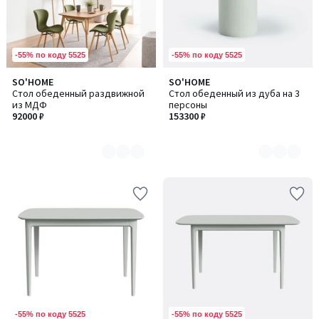
-55% по коду 5525
-55% по коду 5525
SO'HOME
SO'HOME
Количество
Количество
Стол обеденный раздвижной
Стол обеденный из дуба на 3
цветов:
цветов:
из МДФ
персоны
2
4
92000 ₽
153300 ₽
-55% по коду 5525
-55% по коду 5525