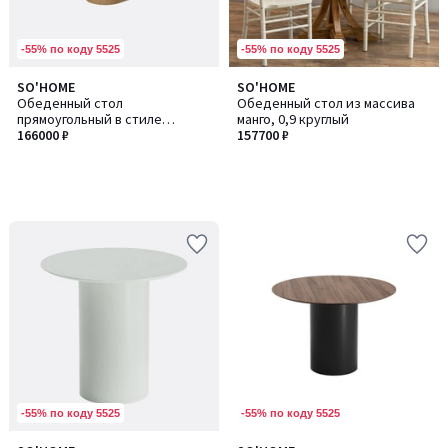
-55% по коду 5525
-55% по коду 5525
SO'HOME
SO'HOME
Обеденный стол
Обеденный стол из массива
прямоугольный в стиле
манго, 0,9 круглый
минимализм, керамика и шпон
166000 ₽
157700 ₽
дуба
-55% по коду 5525
-55% по коду 5525