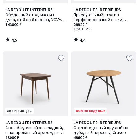
4,5
4,4
LA REDOUTE INTERIEURS
LA REDOUTE INTERIEURS
/ 5
/ 5
Обеденный стол, массив
Прямоугольный стол из
дуба, от 6 до 8 персон, VOVA /
перфорированной стали,
ВОВА
143000 ₽
Choe / Шо
29920 ₽
37400 ₽
-20%
4,5
4,4
/
/
5
5
-55% по коду 5525
Финальная цена
LA REDOUTE INTERIEURS
LA REDOUTE INTERIEURS
Стол обеденный раскладной,
Стол обеденный круглый из
шпонированный орехом, на 2-6
дуба, на 3 персоны, Cruseo
персон, AYLIN / АЙЛИН
68000 ₽
49600 ₽