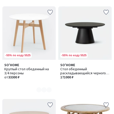
-55% по коду 5525
-55% по коду 5525
SO'HOME
SO'HOME
Количество
Круглый стол обеденный на
Стол обеденный
цветов:
3/4 персоны
раскладывающийся черного
2
от
33300 ₽
цвета
171000 ₽