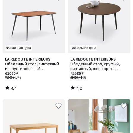
Финальная цена
Финальная цена
4,4
4,2
LA REDOUTE INTERIEURS
LA REDOUTE INTERIEURS
/ 5
/ 5
Обеденный стол, винтажный
Обеденный стол, круглый,
инкрустированный
винтажный, шпон ореха,
(маркетри), на 6 персон,
61060 ₽
WATFORD / ВОТФОРД
45580 ₽
WATFORD / ВОТФОРД
71000 ₽
-14%
53000 ₽
-14%
4,4
4,2
/
/
5
5