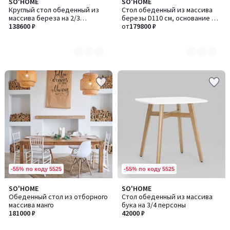
SO'HOME
SO'HOME
Количество
Количество
Круглый стол обеденный из
Стол обеденный из массива
цветов:
цветов:
массива береза на 2/3
березы D110 см, основание D
4
2
персоны
138600 ₽
43
от
179800 ₽
-55% по коду 5525
-55% по коду 5525
SO'HOME
SO'HOME
Обеденный стол из отборного
Стол обеденный из массива
массива манго
бука на 3/4 персоны
181000 ₽
42000 ₽