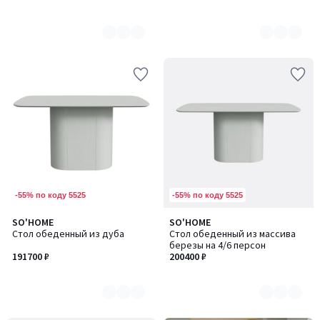
-55% по коду 5525
-55% по коду 5525
SO'HOME
SO'HOME
Количество
Количество
Стол обеденный из дуба
Стол обеденный из массива
цветов:
цветов:
березы на 4/6 персон
4
4
191700 ₽
200400 ₽