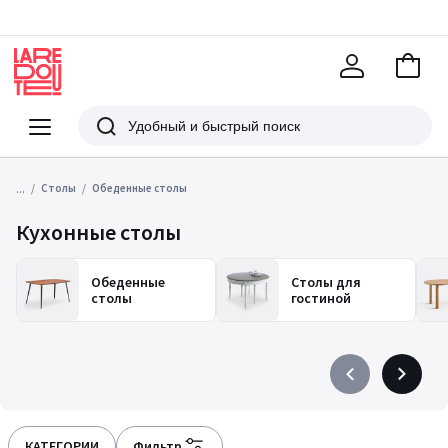
В
корзи
La
Redoute
Меню
Поиск
...
Столы
Обеденные столы
Кухонные столы
Обеденные
Столы для
столы
гостиной
Précédent
Suivant
-
-
défiler
défiler
à
à
КАТЕГОРИИ
Фильтр