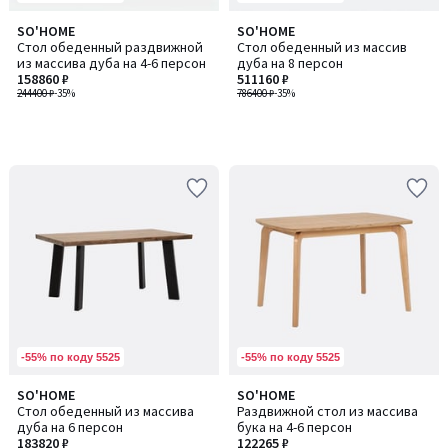
SO'HOME
SO'HOME
Стол обеденный раздвижной
Стол обеденный из массив
из массива дуба на 4-6 персон
дуба на 8 персон
158860 ₽
511160 ₽
244400 ₽
-35%
786400 ₽
-35%
-55% по коду 5525
-55% по коду 5525
SO'HOME
SO'HOME
Количество
Стол обеденный из массива
Раздвижной стол из массива
цветов:
дуба на 6 персон
бука на 4-6 персон
2
183820 ₽
122265 ₽