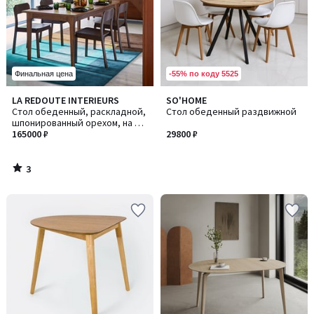
-55% по коду 5525
Финальная цена
3
LA REDOUTE INTERIEURS
SO'HOME
/
Стол обеденный, раскладной,
Стол обеденный раздвижной
5
шпонированный орехом, на 6-
10 персон, VINTELE / ВИНТЕЛЬ
165000 ₽
29800 ₽
3
/
5