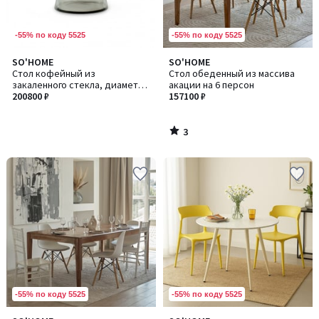
-55% по коду 5525
-55% по коду 5525
3
SO'HOME
SO'HOME
/
Стол кофейный из
Стол обеденный из массива
5
закаленного стекла, диаметр
акации на 6 персон
75
200800 ₽
157100 ₽
3
/
5
-55% по коду 5525
-55% по коду 5525