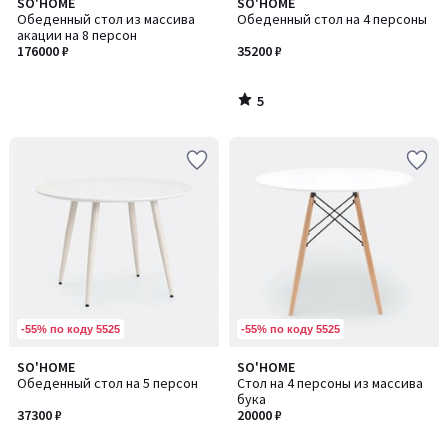
5
SO'HOME
SO'HOME
/
Обеденный стол из массива
Обеденный стол на 4 персоны
5
акации на 8 персон
176000 ₽
35200 ₽
5
/
5
-55% по коду 5525
-55% по коду 5525
SO'HOME
SO'HOME
Обеденный стол на 5 персон
Стол на 4 персоны из массива
бука
37300 ₽
20000 ₽