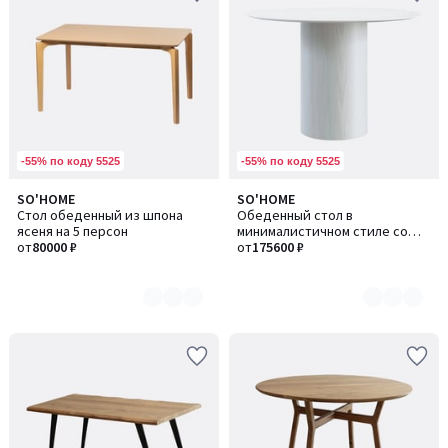
-55% по коду 5525
-55% по коду 5525
SO'HOME
SO'HOME
Количество
Количество
Стол обеденный из шпона
Обеденный стол в
цветов:
цветов:
ясеня на 5 персон
минималистичном стиле со
2
4
от
80000 ₽
шпоном, 110 см
от
175600 ₽