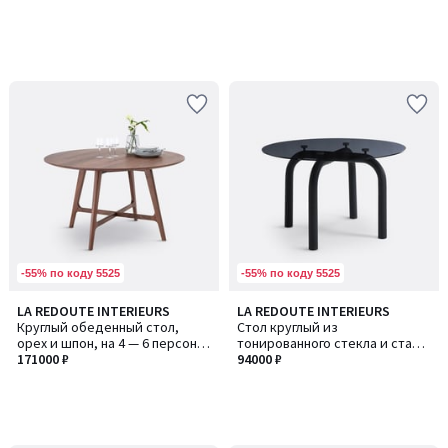
-55% по коду 5525
-55% по коду 5525
LA REDOUTE INTERIEURS
LA REDOUTE INTERIEURS
Круглый обеденный стол,
Стол круглый из
орех и шпон, на 4 — 6 персон,
тонированного стекла и стали
LARSEN / ЛАРСЕН
171000 ₽
на четыре персоны, Polly
94000 ₽