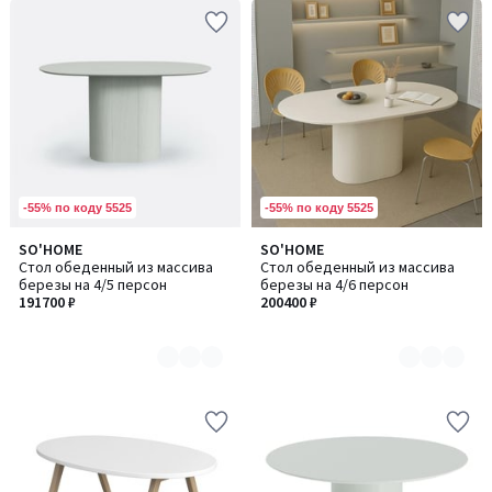
-55% по коду 5525
-55% по коду 5525
SO'HOME
SO'HOME
Количество
Количество
Стол обеденный из массива
Стол обеденный из массива
цветов:
цветов:
березы на 4/5 персон
березы на 4/6 персон
4
4
191700 ₽
200400 ₽