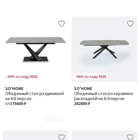
-55% по коду 5525
-55% по коду 5525
SO'HOME
SO'HOME
Количество
Обеденный стол раздвижной
Обеденный стол из керамики
цветов:
на 6-8 персон
раскладной на 6-9 персон
2
от
175600 ₽
262800 ₽