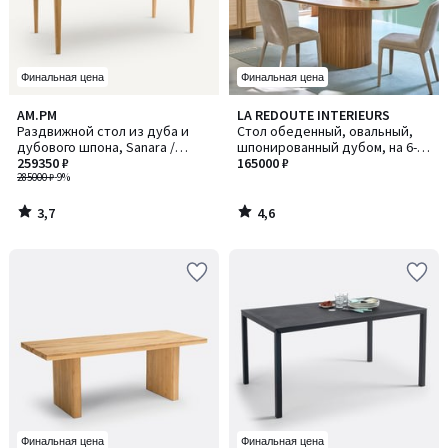
Финальная цена
Финальная цена
3,7
4,6
AM.PM
LA REDOUTE INTERIEURS
/ 5
/ 5
Раздвижной стол из дуба и
Стол обеденный, овальный,
дубового шпона, Sanara /
шпонированный дубом, на 6-8
Санара
259350 ₽
персон, TAMULA / ТАМУЛА
165000 ₽
285000 ₽
-9%
3,7
4,6
/
/
5
5
Финальная цена
Финальная цена