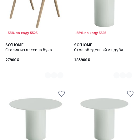
-55% по коду 5525
-55% по коду 5525
SO'HOME
SO'HOME
Количество
Количество
Столик из массива бука
Стол обеденный из дуба
цветов:
цветов:
2
4
27900 ₽
185900 ₽