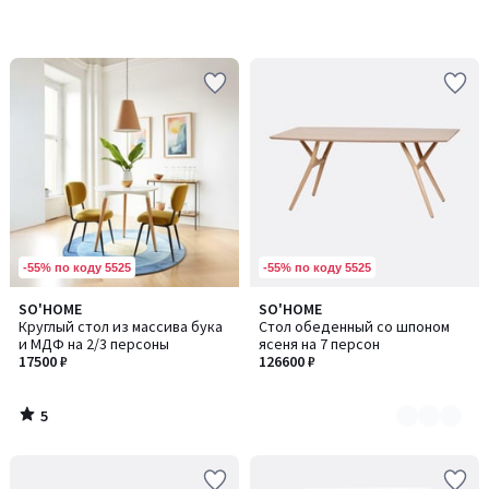
-55% по коду 5525
-55% по коду 5525
5
SO'HOME
SO'HOME
Количество
/
Круглый стол из массива бука
Стол обеденный со шпоном
цветов:
5
и МДФ на 2/3 персоны
ясеня на 7 персон
2
17500 ₽
126600 ₽
5
/
5