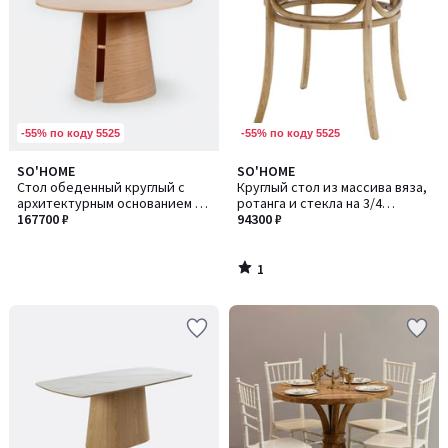
-55% по коду 5525
-55% по коду 5525
1
SO'HOME
SO'HOME
/
Стол обеденный круглый с
Круглый стол из массива вяза,
5
архитектурным основанием и
ротанга и стекла на 3/4
шпоном ясеня на 4 персоны
167700 ₽
персоны
94300 ₽
1
/
5