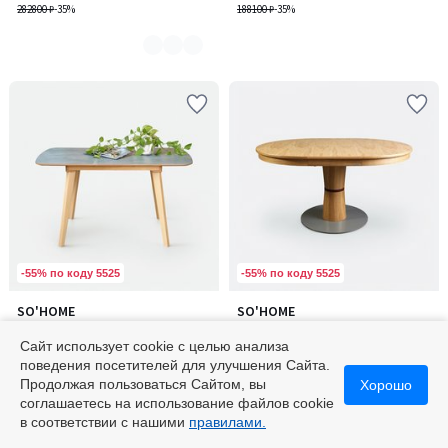
282800 ₽
-35%
188100 ₽
-35%
-55% по коду 5525
-55% по коду 5525
SO'HOME
SO'HOME
Количество
Раздвижной стол из шпона
Стол обеденный раздвижной
цветов:
дуба и массива бука на 4-5
из массива дуба на 4-6 персон
Сайт использует cookie с целью анализа
2
персон
100685 ₽
355550 ₽
поведения посетителей для улучшения Сайта.
154900 ₽
-35%
547000 ₽
-35%
Продолжая пользоваться Сайтом, вы
Хорошо
соглашаетесь на использование файлов cookie
в соответствии с нашими
правилами.