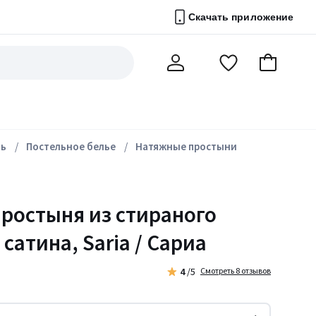
Скачать приложение
Перейти
В
Мой
в
корзину
счет
список
избранного
ль
Постельное белье
Натяжные простыни
ростыня из стираного
сатина, Saria / Сариа
4
/5
Смотреть 8 отзывов