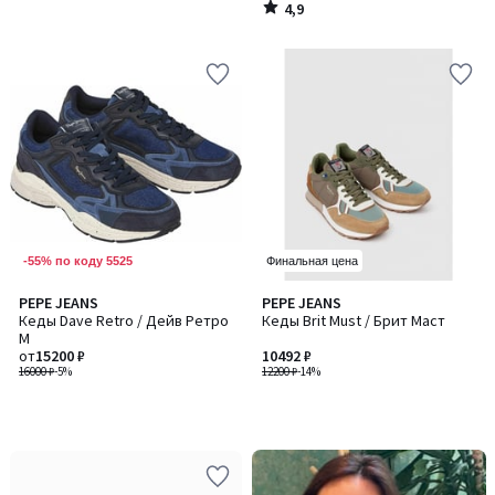
4,9
/
5
-55% по коду 5525
Финальная цена
PEPE JEANS
PEPE JEANS
Кеды Dave Retro / Дейв Ретро
Кеды Brit Must / Брит Маст
M
от
15200 ₽
10492 ₽
16000 ₽
-5%
12200 ₽
-14%
-