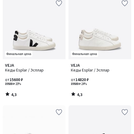
Финальная цена
Финальная цена
4,3
4,3
VEJA
VEJA
/ 5
/ 5
Кеды Esplar / Эсплар
Кеды Esplar / Эсплар
от
15600 ₽
от
14820 ₽
19500 ₽
-20%
19500 ₽
-24%
4,3
4,3
/
/
5
5