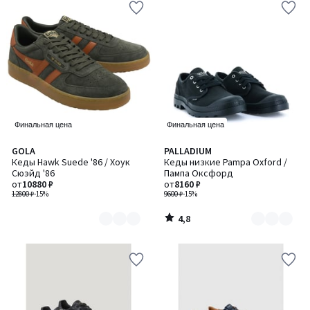
Финальная цена
Финальная цена
4,8
GOLA
PALLADIUM
Количество
Количество
/ 5
Кеды Hawk Suede '86 / Хоук
Кеды низкие Pampa Oxford /
цветов:
цветов:
Сюэйд '86
Пампа Оксфорд
2
2
от
10880 ₽
от
8160 ₽
12800 ₽
-15%
9600 ₽
-15%
4,8
/
5