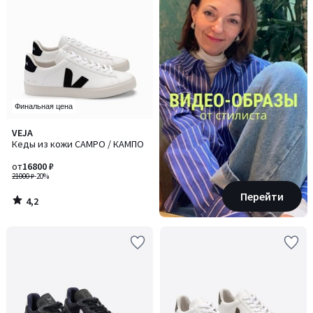
Финальная цена
4,2
VEJA
/ 5
Кеды из кожи CAMPO / КАМПО
от
16800 ₽
21000 ₽
-20%
Перейти
4,2
/
5