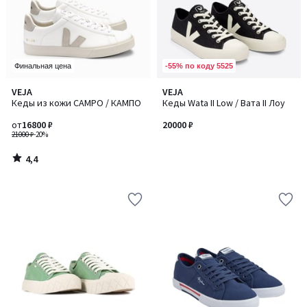
-55% по коду 5525
Финальная цена
4,4
VEJA
VEJA
/ 5
Кеды из кожи CAMPO / КАМПО
Кеды Wata II Low / Вата II Лоу
от
16800 ₽
20000 ₽
21000 ₽
-20%
4,4
/
5