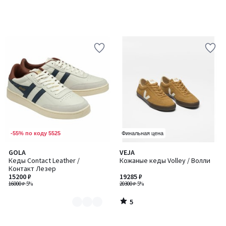
-55% по коду 5525
Финальная цена
5
GOLA
VEJA
Количество
/
Кеды Contact Leather /
Кожаные кеды Volley / Волли
цветов:
5
Контакт Лезер
2
15200 ₽
19285 ₽
16000 ₽
-5%
20300 ₽
-5%
5
/
5