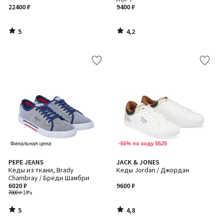
22400 ₽
9400 ₽
5
4,2
/
/
5
5
-55% по коду 5525
Финальная цена
5
4,8
PEPE JEANS
JACK & JONES
/
/ 5
Кеды из ткани, Brady
Кеды Jordan / Джордан
5
Chambray / Бреди Шамбри
6020 ₽
9600 ₽
7000 ₽
-14%
5
4,8
/
/