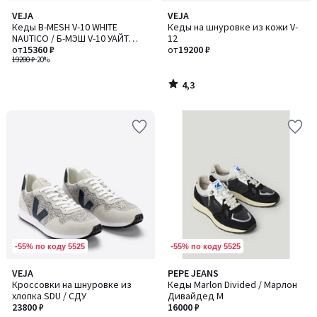
4,3
VEJA
VEJA
/ 5
Кеды B-MESH V-10 WHITE
Кеды на шнуровке из кожи V-
NAUTICO / Б-МЭШ V-10 УАЙТ
12
НОТИКО
от
15360 ₽
от
19200 ₽
19200 ₽
-20%
4,3
/
5
-55% по коду 5525
-55% по коду 5525
VEJA
PEPE JEANS
Кроссовки на шнуровке из
Кеды Marlon Divided / Марлон
хлопка SDU / СДУ
Дивайдед M
23800 ₽
16000 ₽