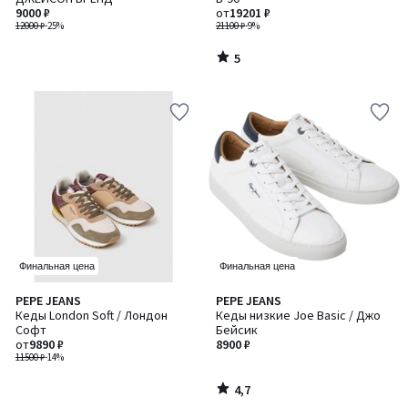
9000 ₽
от
19201 ₽
12000 ₽
-25%
21100 ₽
-9%
5
/
5
Финальная цена
Финальная цена
4,7
PEPE JEANS
PEPE JEANS
/ 5
Кеды London Soft / Лондон
Кеды низкие Joe Basic / Джо
Софт
Бейсик
от
9890 ₽
8900 ₽
11500 ₽
-14%
4,7
/