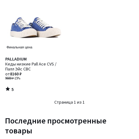
Финальная цена
5
PALLADIUM
/
Кеды низкие Pall Ace CVS /
5
Палл Эйс СВС
от
8160 ₽
9600 ₽
-15%
5
/
5
Страница 1 из 1
Последние просмотренные
товары