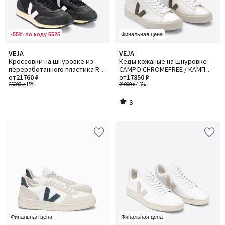
-55% по коду 5525
Финальная цена
3
VEJA
VEJA
/
Кроссовки на шнуровке из
Кеды кожаные на шнуровке
5
переработанного пластика RIO
CAMPO CHROMEFREE / КАМПО
BRANCO / РИО БРАНКО
от
21760 ₽
ХРОМФРИ
от
17850 ₽
25600 ₽
-15%
21000 ₽
-15%
3
/
5
Финальная цена
Финальная цена