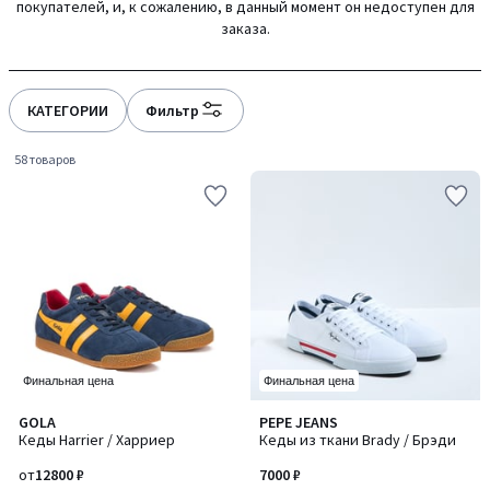
покупателей, и, к сожалению, в данный момент он недоступен для
заказа.
КАТЕГОРИИ
Фильтр
58 товаров
Финальная цена
Финальная цена
4,6
3,9
GOLA
PEPE JEANS
Количество
/ 5
/ 5
Кеды Harrier / Харриер
Кеды из ткани Brady / Брэди
цветов:
2
от
12800 ₽
7000 ₽