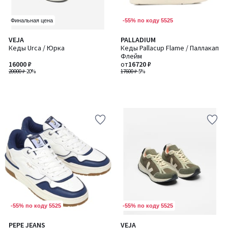
-55% по коду 5525
Финальная цена
VEJA
PALLADIUM
Кеды Urca / Юрка
Кеды Pallacup Flame / Паллакап
Флейм
16000 ₽
от
16720 ₽
20000 ₽
-20%
17600 ₽
-5%
-55% по коду 5525
-55% по коду 5525
PEPE JEANS
VEJA