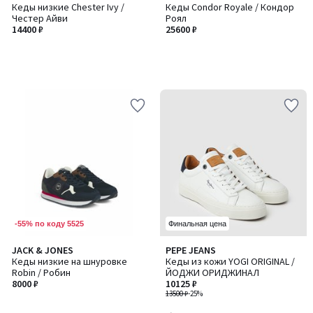
Кеды низкие Chester Ivy /
Кеды Condor Royale / Кондор
Честер Айви
Роял
14400 ₽
25600 ₽
-55% по коду 5525
Финальная цена
4,9
JACK & JONES
PEPE JEANS
/ 5
Кеды низкие на шнуровке
Кеды из кожи YOGI ORIGINAL /
Robin / Робин
ЙОДЖИ ОРИДЖИНАЛ
8000 ₽
10125 ₽
13500 ₽
-25%