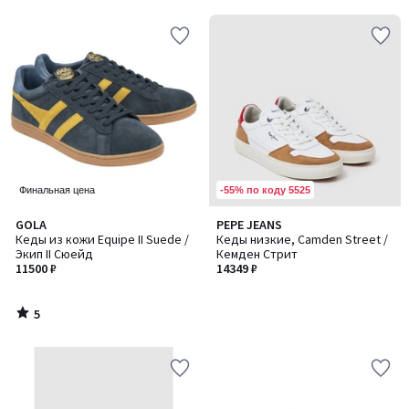
5
5
-55% по коду 5525
Финальная цена
5
GOLA
PEPE JEANS
/
Кеды из кожи Equipe II Suede /
Кеды низкие, Camden Street /
5
Экип II Сюейд
Кемден Стрит
11500 ₽
14349 ₽
5
/
5