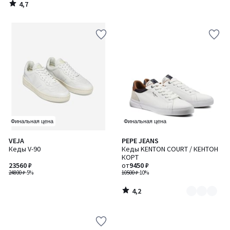
4,7
/
5
Финальная цена
Финальная цена
4,2
VEJA
PEPE JEANS
Количество
/ 5
Кеды V-90
Кеды KENTON COURT / КЕНТОН
цветов:
КОРТ
2
23560 ₽
от
9450 ₽
24800 ₽
-5%
10500 ₽
-10%
4,2
/
5