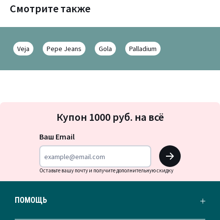
Смотрите также
Veja
Pepe Jeans
Gola
Palladium
Подписка
Купон 1000 руб. на всё
на
новости
Ваш Email
OK
Оставьте вашу почту и получите дополнительную скидку
ПОМОЩЬ