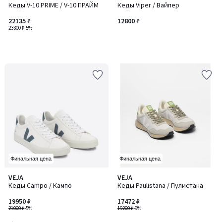
Кеды V-10 PRIME / V-10 ПРАЙМ
Кеды Viper / Вайпер
22135 ₽
12800 ₽
23300 ₽
-5%
Финальная цена
Финальная цена
4,7
VEJA
VEJA
/ 5
Кеды Campo / Кампо
Кеды Paulistana / Пулистана
19950 ₽
17472 ₽
21000 ₽
-5%
19200 ₽
-9%