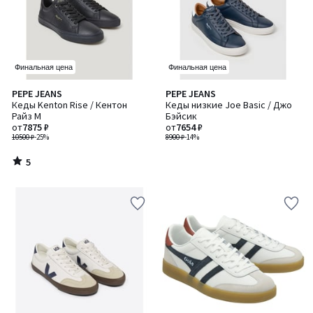
Финальная цена
Финальная цена
5
PEPE JEANS
PEPE JEANS
/
Кеды Kenton Rise / Кентон
Кеды низкие Joe Basic / Джо
5
Райз M
Бэйсик
от
7875 ₽
от
7654 ₽
10500 ₽
-25%
8900 ₽
-14%
5
/
5