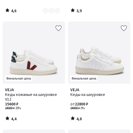
4,6
3,9
/
/
5
5
Финальная цена
Финальная цена
4,4
4,8
VEJA
VEJA
/ 5
/ 5
Кеды кожаные на шнуровке
Кеды на шнуровке
V12
15600 ₽
от
22800 ₽
24000 ₽
-35%
24000 ₽
-5%
4,4
4,8
/
/
5
5