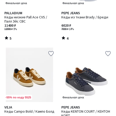
Финальная цена
Финальная цена
5
4
PALLADIUM
PEPE JEANS
/
/
Кеды низкие Pall Ace CVS /
Кеды из ткани Brady / Бреди
5
5
Палл Эйс СВС
11400 ₽
6020 ₽
12000 ₽
-5%
7000 ₽
-14%
5
4
/
/
5
5
-55% по коду 5525
Финальная цена
5
4,2
VEJA
PEPE JEANS
/
/ 5
Кеды Campo Bold / Кампо Болд
Кеды KENTON COURT / КЕНТОН
5
КОРТ