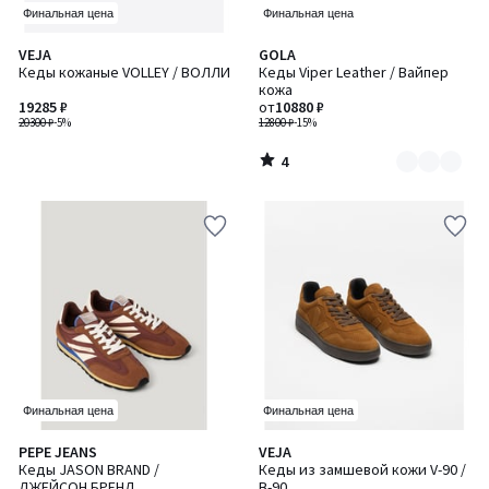
Финальная цена
Финальная цена
4
VEJA
GOLA
Количество
/
Кеды кожаные VOLLEY / ВОЛЛИ
Кеды Viper Leather / Вайпер
цветов:
5
кожа
2
19285 ₽
от
10880 ₽
20300 ₽
-5%
12800 ₽
-15%
4
/
5
Финальная цена
Финальная цена
5
PEPE JEANS
VEJA
/
Кеды JASON BRAND /
Кеды из замшевой кожи V-90 /
5
ДЖЕЙСОН БРЕНД
В-90