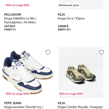
-55% по коду 5525
Финальная цена
PALLADIUM
VEJA
Кеды Pallaflex Lo Mix /
Кеды Urca / Юрка
Паллафлекс Ло Микс
16720 ₽
16000 ₽
17600 ₽
-5%
20000 ₽
-20%
-55% по коду 5525
-55% по коду 5525
PEPE JEANS
VEJA
Кеды низкие Chester Ivy /
Кеды Condor Royale / Кондор