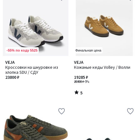
-55% по коду 5525
Финальная цена
5
VEJA
VEJA
/
Кроссовки на шнуровке из
Кожаные кеды Volley / Волли
5
хлопка SDU / СДУ
23800 ₽
19285 ₽
20300 ₽
-5%
5
/
5