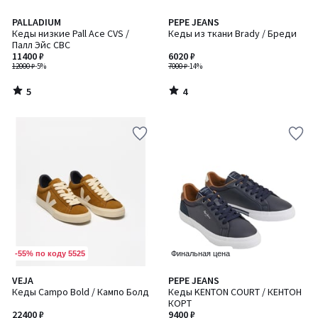
5
4
PALLADIUM
PEPE JEANS
/
/
Кеды низкие Pall Ace CVS /
Кеды из ткани Brady / Бреди
5
5
Палл Эйс СВС
11400 ₽
6020 ₽
12000 ₽
-5%
7000 ₽
-14%
5
4
/
/
5
5
-55% по коду 5525
Финальная цена
5
4,2
VEJA
PEPE JEANS
/
/ 5
Кеды Campo Bold / Кампо Болд
Кеды KENTON COURT / КЕНТОН
5
КОРТ
22400 ₽
9400 ₽