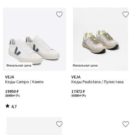
Финальная цена
Финальная цена
4,7
VEJA
VEJA
/ 5
Кеды Campo / Кампо
Кеды Paulistana / Пулистана
19950 ₽
17472 ₽
21000 ₽
-5%
19200 ₽
-9%
4,7
/
5