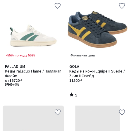
-55% по коду 5525
Финальная цена
5
PALLADIUM
GOLA
/
Кеды Pallacup Flame / Паллакап
Кеды из кожи Equipe II Suede /
5
Флейм
Экип II Сюейд
от
16720 ₽
11500 ₽
17600 ₽
-5%
5
/
5