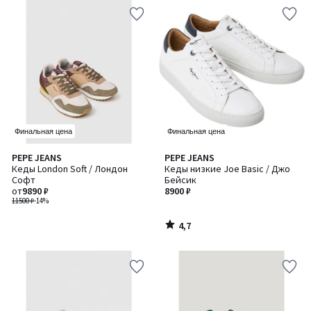
Финальная цена
Финальная цена
4,7
PEPE JEANS
PEPE JEANS
/ 5
Кеды London Soft / Лондон
Кеды низкие Joe Basic / Джо
Софт
Бейсик
от
9890 ₽
8900 ₽
11500 ₽
-14%
4,7
/
5