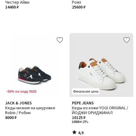
Честер Айви
Роял
14400 ₽
25600 ₽
-55% по коду 5525
Финальная цена
4,9
JACK & JONES
PEPE JEANS
/ 5
Кеды низкие на шнуровке
Кеды из кожи YOGI ORIGINAL /
Robin / Робин
ЙОДЖИ ОРИДЖИНАЛ
8000 ₽
10125 ₽
13500 ₽
-25%
4,9
/