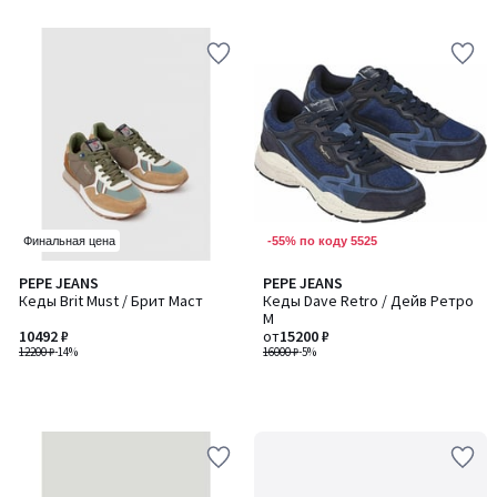
5
-55% по коду 5525
Финальная цена
PEPE JEANS
PEPE JEANS
Кеды Brit Must / Брит Маст
Кеды Dave Retro / Дейв Ретро
M
10492 ₽
от
15200 ₽
12200 ₽
-14%
16000 ₽
-5%