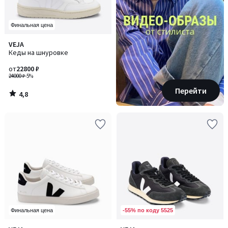
Финальная цена
4,8
VEJA
/ 5
Кеды на шнуровке
от
22800 ₽
24000 ₽
-5%
Перейти
4,8
/
5
-55% по коду 5525
Финальная цена