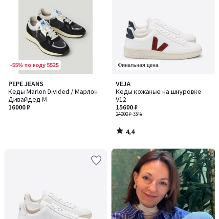
-55% по коду 5525
Финальная цена
4,4
PEPE JEANS
VEJA
/ 5
Кеды Marlon Divided / Марлон
Кеды кожаные на шнуровке
Дивайдед M
V12
16000 ₽
15600 ₽
24000 ₽
-35%
4,4
/
5
-