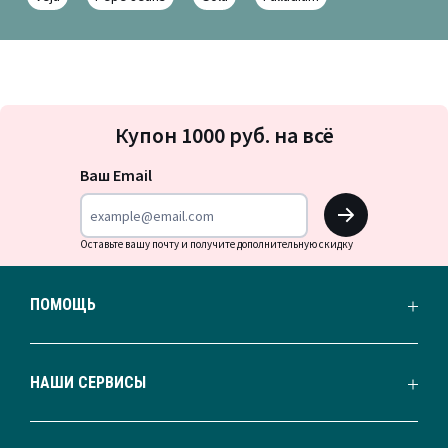
Подписка
Купон 1000 руб. на всё
на
новости
Ваш Email
OK
Оставьте вашу почту и получите дополнительную скидку
ПОМОЩЬ
НАШИ СЕРВИСЫ