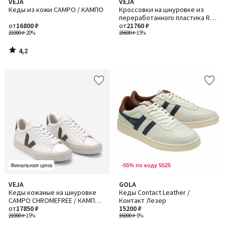
4,2
VEJA
VEJA
/ 5
Кеды из кожи CAMPO / КАМПО
Кроссовки на шнуровке из
переработанного пластика RIO
от
16800 ₽
BRANCO / РИО БРАНКО
от
21760 ₽
21000 ₽
-20%
25600 ₽
-15%
4,2
/
5
-55% по коду 5525
Финальная цена
3
VEJA
GOLA
Количество
/
Кеды кожаные на шнуровке
Кеды Contact Leather /
цветов:
5
CAMPO CHROMEFREE / КАМПО
Контакт Лезер
2
ХРОМФРИ
от
17850 ₽
15200 ₽
21000 ₽
-15%
16000 ₽
-5%