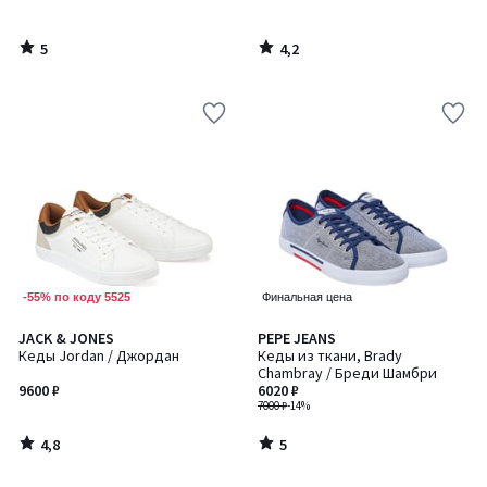
5
4,2
/
/
5
5
-55% по коду 5525
Финальная цена
4,8
5
JACK & JONES
PEPE JEANS
/ 5
/
Кеды Jordan / Джордан
Кеды из ткани, Brady
5
Chambray / Бреди Шамбри
9600 ₽
6020 ₽
7000 ₽
-14%
4,8
5
/
/
5
5