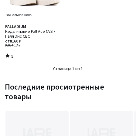
Финальная цена
5
PALLADIUM
/
Кеды низкие Pall Ace CVS /
5
Палл Эйс СВС
от
8160 ₽
9600 ₽
-15%
5
/
5
Страница 1 из 1
Последние просмотренные
товары