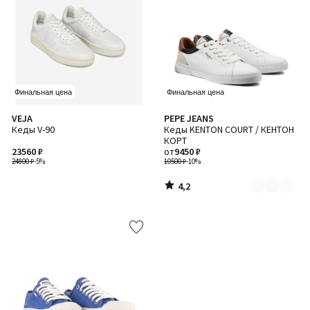
Финальная цена
Финальная цена
4,2
VEJA
PEPE JEANS
Количество
/ 5
Кеды V-90
Кеды KENTON COURT / КЕНТОН
цветов:
КОРТ
2
23560 ₽
от
9450 ₽
24800 ₽
-5%
10500 ₽
-10%
4,2
/
5