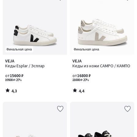
Финальная цена
Финальная цена
4,3
4,4
VEJA
VEJA
/ 5
/ 5
Кеды Esplar / Эсплар
Кеды из кожи CAMPO / КАМПО
от
15600 ₽
от
16800 ₽
19500 ₽
-20%
21000 ₽
-20%
4,3
4,4
/
/
5
5