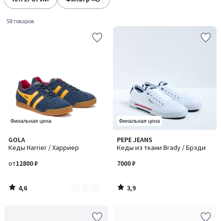
58 товаров
Финальная цена
Финальная цена
4,6
3,9
GOLA
PEPE JEANS
Количество
/ 5
/ 5
Кеды Harrier / Харриер
Кеды из ткани Brady / Брэди
цветов:
2
от
12800 ₽
7000 ₽
4,6
3,9
/
/
5
5