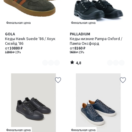
Финальная цена
Финальная цена
4,8
GOLA
PALLADIUM
Количество
Количество
/ 5
Кеды Hawk Suede '86 / Хоук
Кеды низкие Pampa Oxford /
цветов:
цветов:
Сюэйд '86
Пампа Оксфорд
2
2
от
10880 ₽
от
8160 ₽
12800 ₽
-15%
9600 ₽
-15%
4,8
/
5
Финальная цена
Финальная цена