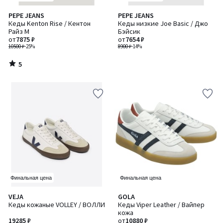
5
PEPE JEANS
PEPE JEANS
/
Кеды Kenton Rise / Кентон
Кеды низкие Joe Basic / Джо
5
Райз M
Бэйсик
от
7875 ₽
от
7654 ₽
10500 ₽
-25%
8900 ₽
-14%
5
/
5
Финальная цена
Финальная цена
4
VEJA
GOLA
Количество
/
Кеды кожаные VOLLEY / ВОЛЛИ
Кеды Viper Leather / Вайпер
цветов:
5
кожа
2
19285 ₽
от
10880 ₽