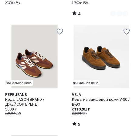
20300 ₽
-5%
12800 ₽
-15%
4
/
5
Финальная цена
Финальная цена
5
PEPE JEANS
VEJA
/
Кеды JASON BRAND /
Кеды из замшевой кожи V-90 /
5
ДЖЕЙСОН БРЕНД
В-90
9000 ₽
от
19201 ₽
12000 ₽
-25%
21100 ₽
-9%
5
/
5