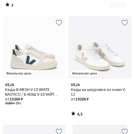
3
/
5
Финальная цена
Финальная цена
4,3
VEJA
VEJA
/ 5
Кеды B-MESH V-10 WHITE
Кеды на шнуровке из кожи V-
NAUTICO / Б-МЭШ V-10 УАЙТ
12
НОТИКО
от
15360 ₽
от
19200 ₽
19200 ₽
-20%
4,3
/
5