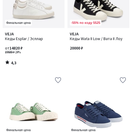
-55% по коду 5525
Финальная цена
4,3
VEJA
VEJA
/ 5
Кеды Esplar / Эсплар
Кеды Wata II Low / Вата II Лоу
от
14820 ₽
20000 ₽
19500 ₽
-24%
4,3
/
5
Финальная цена
Финальная цена