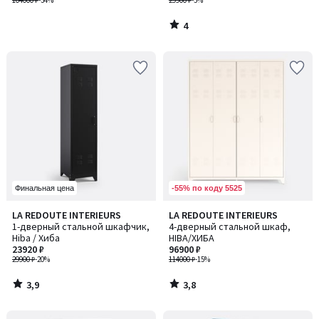
белья, PARRO / ПАРР
104000 ₽
-34%
29900 ₽
-5%
4
/
5
-55% по коду 5525
Финальная цена
3,9
3,8
LA REDOUTE INTERIEURS
LA REDOUTE INTERIEURS
/ 5
/ 5
1-дверный стальной шкафчик,
4-дверный стальной шкаф,
Hiba / Хиба
HIBA/ХИБА
23920 ₽
96900 ₽
29900 ₽
-20%
114000 ₽
-15%
3,9
3,8
/
/
5
5