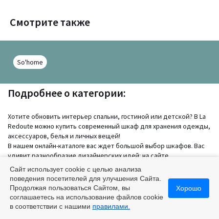
Смотрите также
So'home
Подробнее о категории:
Хотите обновить интерьер спальни, гостиной или детской? В La
Redoute можно купить современный шкаф для хранения одежды,
аксессуаров, белья и личных вещей!
В нашем онлайн-каталоге вас ждет большой выбор шкафов. Вас
удивит разнообразие дизайнерских идей: на сайте
представлена мебель из массива сосны и дуба, модели с
Сайт использует cookie с целью анализа
антрацитовыми металлическими дверцами и универсальные
поведения посетителей для улучшения Сайта.
стеллажи для книг. Модный гардероб из орехового дерева
Продолжая пользоваться Сайтом, вы
Хорошо
добавит в атмосферу комнаты нотки французского шика, а
соглашаетесь на использование файлов cookie
стильный шкафчик с плетеными вставками придаст помещению
в соответствии с нашими
правилами.
экзотичный вид!