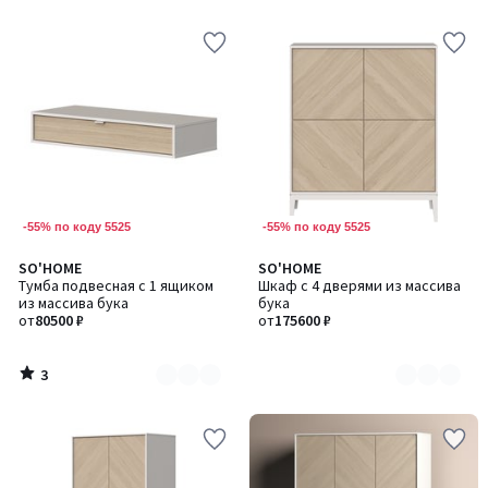
-55% по коду 5525
-55% по коду 5525
3
SO'HOME
SO'HOME
Количество
Количество
/
Тумба подвесная с 1 ящиком
Шкаф с 4 дверями из массива
цветов:
цветов:
5
из массива бука
бука
2
2
от
80500 ₽
от
175600 ₽
3
/
5