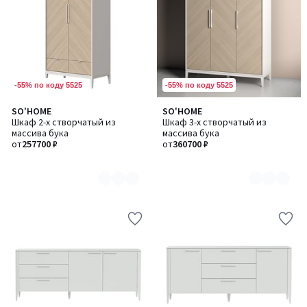
-55% по коду 5525
-55% по коду 5525
SO'HOME
SO'HOME
Количество
Количество
Шкаф 2-х створчатый из
Шкаф 3-х створчатый из
цветов:
цветов:
массива бука
массива бука
2
2
от
257700 ₽
от
360700 ₽