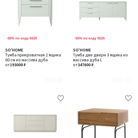
-55% по коду 5525
-55% по коду 5525
SO'HOME
SO'HOME
Количество
Количество
Тумба прикроватная 2 ящика
Тумба две двери 3 ящика из
цветов:
цветов:
60 см из массива дуба
массива дуба L
8
8
от
193000 ₽
от
347600 ₽