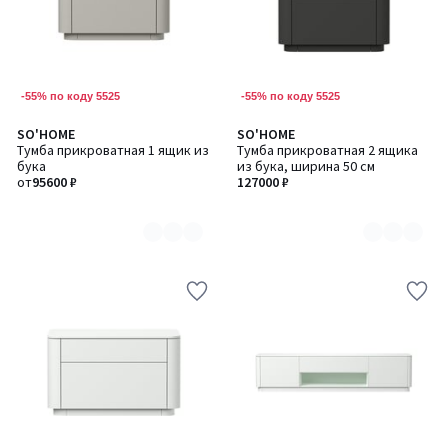
-55% по коду 5525
-55% по коду 5525
SO'HOME
SO'HOME
Количество
Количество
Тумба прикроватная 1 ящик из
Тумба прикроватная 2 ящика
цветов:
цветов:
бука
из бука, ширина 50 см
6
6
от
95600 ₽
127000 ₽