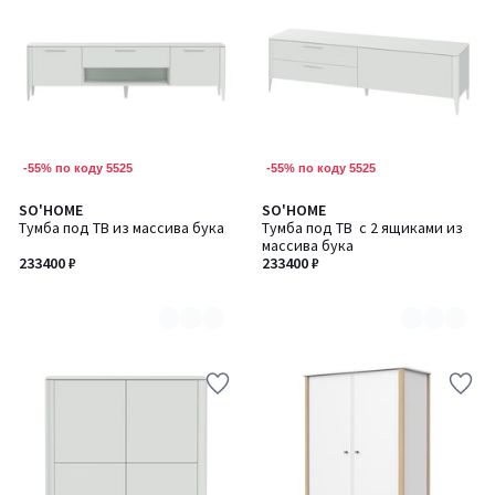
-55% по коду 5525
-55% по коду 5525
SO'HOME
SO'HOME
Количество
Количество
Тумба под ТВ из массива бука
Тумба под ТВ с 2 ящиками из
цветов:
цветов:
массива бука
6
6
233400 ₽
233400 ₽