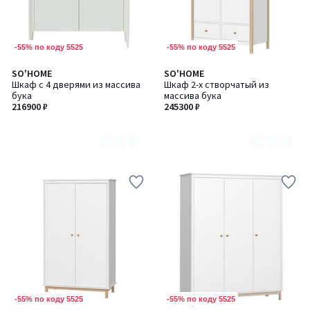
-55% по коду 5525
-55% по коду 5525
SO'HOME
SO'HOME
Количество
Количество
Шкаф с 4 дверями из массива
Шкаф 2-х створчатый из
цветов:
цветов:
бука
массива бука
6
2
216900 ₽
245300 ₽
-55% по коду 5525
-55% по коду 5525