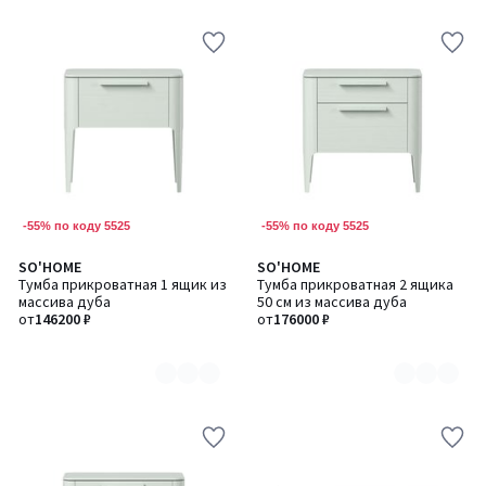
-55% по коду 5525
-55% по коду 5525
SO'HOME
SO'HOME
Количество
Количество
Тумба прикроватная 1 ящик из
Тумба прикроватная 2 ящика
цветов:
цветов:
массива дуба
50 см из массива дуба
8
8
от
146200 ₽
от
176000 ₽