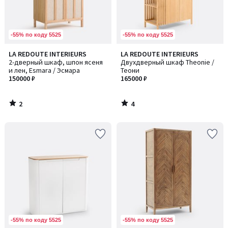
-55% по коду 5525
-55% по коду 5525
2
4
LA REDOUTE INTERIEURS
LA REDOUTE INTERIEURS
/
/
2-дверный шкаф, шпон ясеня
Двухдверный шкаф Theonie /
5
5
и лен, Esmara / Эсмара
Теони
150000 ₽
165000 ₽
2
4
/
/
5
5
-55% по коду 5525
-55% по коду 5525