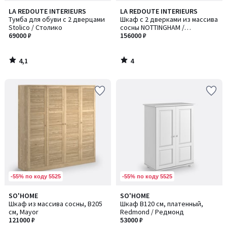
4,1
4
LA REDOUTE INTERIEURS
LA REDOUTE INTERIEURS
/ 5
/
Тумба для обуви с 2 дверцами
Шкаф с 2 дверками из массива
5
Stolico / Столико
сосны NOTTINGHAM /
69000 ₽
НОТИНГЭМ
156000 ₽
4,1
4
/
/
5
5
-55% по коду 5525
-55% по коду 5525
4
4,2
SO'HOME
SO'HOME
/
/ 5
Шкаф из массива сосны, В205
Шкаф В120 см, платенный,
5
см, Mayor
Redmond / Редмонд
121000 ₽
53000 ₽