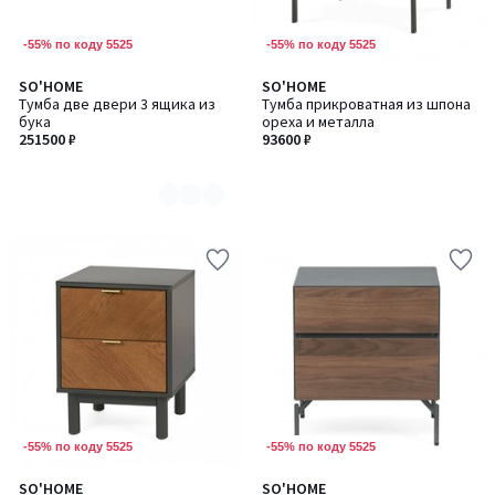
-55% по коду 5525
-55% по коду 5525
SO'HOME
SO'HOME
Количество
Тумба две двери 3 ящика из
Тумба прикроватная из шпона
цветов:
бука
ореха и металла
6
251500 ₽
93600 ₽
-55% по коду 5525
-55% по коду 5525
SO'HOME
SO'HOME