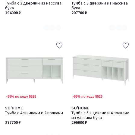
Тумба с 3 дверями из массива
Тумба с 3 дверями из массива
цветов:
цветов:
бука
бука
6
6
194000 ₽
207700 ₽
-55% по коду 5525
-55% по коду 5525
SO'HOME
SO'HOME
Количество
Количество
Тумба с 4 ящиками и 2 полками
Тумба с 5 ящиками и 4 полками
цветов:
цветов:
из массива бука
6
6
277700 ₽
296900 ₽