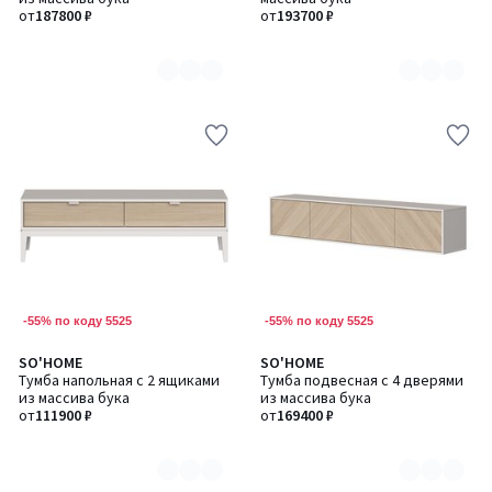
2
2
от
187800 ₽
от
193700 ₽
-55% по коду 5525
-55% по коду 5525
SO'HOME
SO'HOME
Количество
Количество
Тумба напольная с 2 ящиками
Тумба подвесная с 4 дверями
цветов:
цветов:
из массива бука
из массива бука
2
2
от
111900 ₽
от
169400 ₽