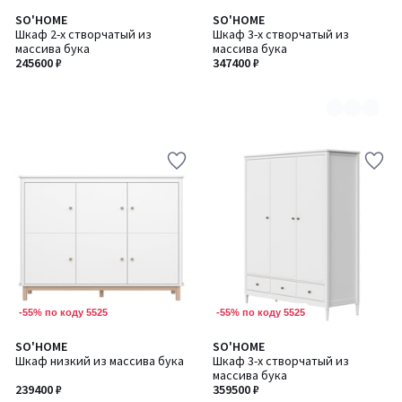
SO'HOME
SO'HOME
Количество
Шкаф 2-х створчатый из
Шкаф 3-х створчатый из
цветов:
массива бука
массива бука
2
245600 ₽
347400 ₽
-55% по коду 5525
-55% по коду 5525
5
2
SO'HOME
SO'HOME
Количество
/
/
Шкаф низкий из массива бука
Шкаф 3-х створчатый из
цветов:
5
5
массива бука
2
239400 ₽
359500 ₽