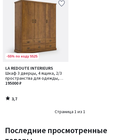
-55% по коду 5525
3,7
LA REDOUTE INTERIEURS
/ 5
Шкаф 3 дверцы, 4 ящика, 2/3
пространства для одежды,
Lindley / Линдлей
195000 ₽
3,7
/
5
Страница 1 из 1
Последние просмотренные