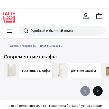
В
корзи
La
Redoute
Меню
Поиск
...
Шкафы и гардеробы
Платяные шкафы
Современные шкафы
Платяные шкафы
Детские шкафы
Précédent
Suivant
-
-
défiler
défiler
По всей вероятности, этот товар имел большой успех у наших
à
à