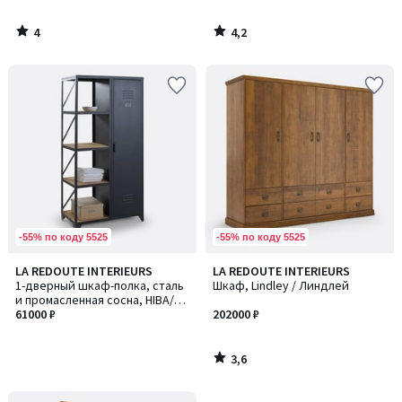
4
4,2
/
/
5
5
-55% по коду 5525
-55% по коду 5525
3,6
LA REDOUTE INTERIEURS
LA REDOUTE INTERIEURS
/ 5
1-дверный шкаф-полка, сталь
Шкаф, Lindley / Линдлей
и промасленная сосна, HIBA/
ХИБА
61000 ₽
202000 ₽
3,6
/
5