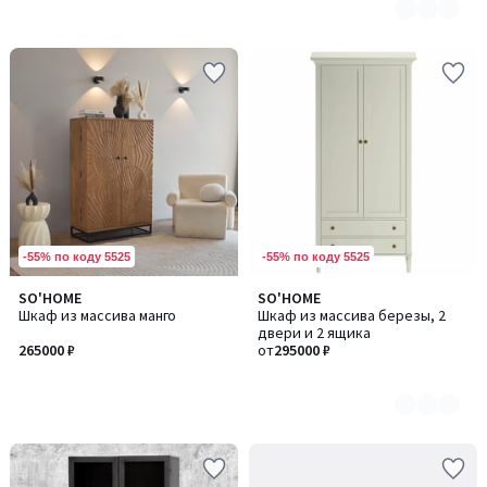
-55% по коду 5525
-55% по коду 5525
SO'HOME
SO'HOME
Количество
Шкаф из массива манго
Шкаф из массива березы, 2
цветов:
двери и 2 ящика
4
265000 ₽
от
295000 ₽