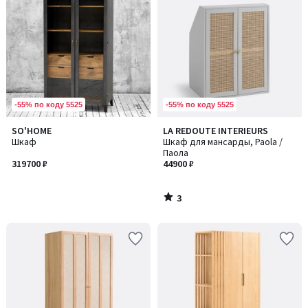
-55% по коду 5525
-55% по коду 5525
3
SO'HOME
LA REDOUTE INTERIEURS
/
Шкаф
Шкаф для мансарды, Paola /
5
Паола
319700 ₽
44900 ₽
3
/
5