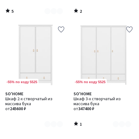
5
2
/
/
5
5
-55% по коду 5525
-55% по коду 5525
1
SO'HOME
SO'HOME
Количество
Количество
/
Шкаф 2-х створчатый из
Шкаф 3-х створчатый из
цветов:
цветов:
5
массива бука
массива бука
2
2
от
245600 ₽
от
347400 ₽
1
/
5