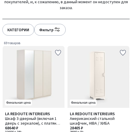
покупателей, и, к сожалению, в данный момент он недоступен для
gauche
droite
заказа.
КАТЕГОРИИ
Фильтр
69 товаров
Финальная цена
Финальная цена
4
LA REDOUTE INTERIEURS
LA REDOUTE INTERIEURS
/
Шкаф 3-дверный (включая 1
Американский стальной
5
дверь с зеркалом), с платяным
шкафчик, HIBA / ХИБА
отделением и полками для
68640 ₽
28405 ₽