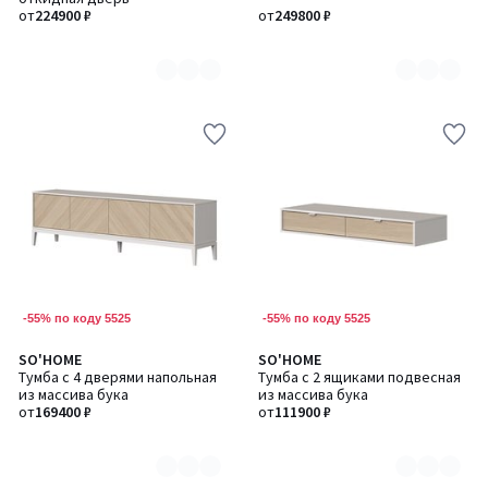
6
5
от
224900 ₽
от
249800 ₽
-55% по коду 5525
-55% по коду 5525
SO'HOME
SO'HOME
Количество
Количество
Тумба с 4 дверями напольная
Тумба с 2 ящиками подвесная
цветов:
цветов:
из массива бука
из массива бука
2
2
от
169400 ₽
от
111900 ₽