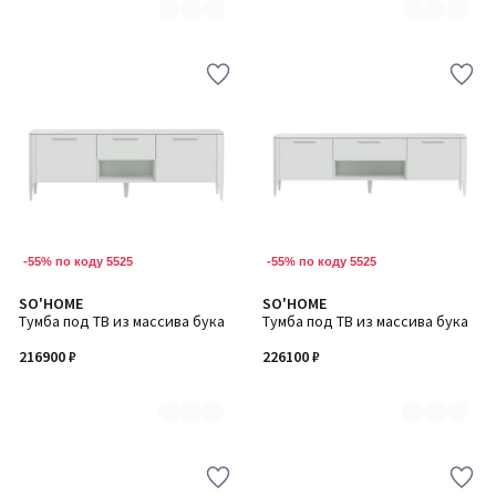
-55% по коду 5525
-55% по коду 5525
SO'HOME
SO'HOME
Количество
Количество
Тумба под ТВ из массива бука
Тумба под ТВ из массива бука
цветов:
цветов:
6
6
216900 ₽
226100 ₽