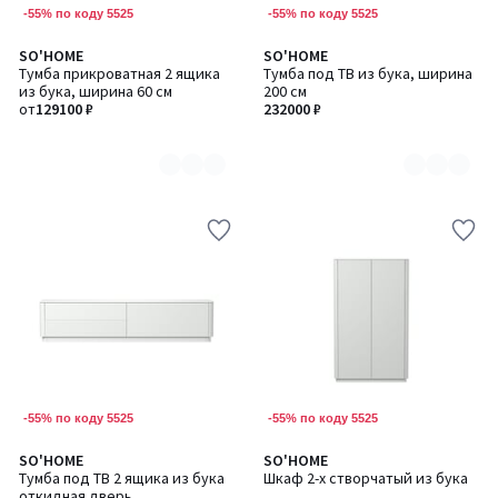
-55% по коду 5525
-55% по коду 5525
SO'HOME
SO'HOME
Количество
Количество
Тумба прикроватная 2 ящика
Тумба под ТВ из бука, ширина
цветов:
цветов:
из бука, ширина 60 см
200 см
6
6
от
129100 ₽
232000 ₽
-55% по коду 5525
-55% по коду 5525
SO'HOME
SO'HOME
Количество
Количество
Тумба под ТВ 2 ящика из бука
Шкаф 2-х створчатый из бука
цветов:
цветов:
откидная дверь