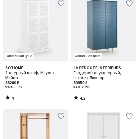
Финальная цена
Финальная цена
4
4,2
SO'HOME
LA REDOUTE INTERIEURS
/
/ 5
2-дверный шкаф, Mayor /
Гардероб двухдверный,
5
Мэйор
Luxore / Люксор
88200 ₽
53950 ₽
98000 ₽
-10%
83000 ₽
-35%
4
4,2
/
/
5
5