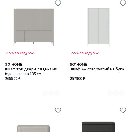
-55% по коду 5525
-55% по коду 5525
SO'HOME
SO'HOME
Количество
Количество
Шкаф три двери 2 ящика из
Шкаф 2-х створчатый из бука
цветов:
цветов:
бука, высота 135 см
6
6
265500 ₽
257900 ₽