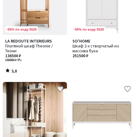
-55% по коду 5525
-55% по коду 5525
3,8
LA REDOUTE INTERIEURS
SO'HOME
/ 5
Платяной шкаф Theonie /
Шкаф 2-х створчатый из
Теони
массива бука
136500 ₽
251500 ₽
150000 ₽
-9%
3,8
/
5