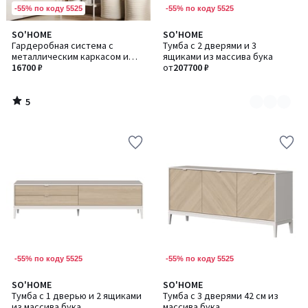
-55% по коду 5525
-55% по коду 5525
5
SO'HOME
SO'HOME
Количество
/
Гардеробная система с
Тумба с 2 дверями и 3
цветов:
5
металлическим каркасом и
ящиками из массива бука
2
полками
16700 ₽
от
207700 ₽
5
/
5
-55% по коду 5525
-55% по коду 5525
SO'HOME
SO'HOME
Количество
Количество
Тумба с 1 дверью и 2 ящиками
Тумба с 3 дверями 42 см из
цветов:
цветов:
из массива бука
массива бука