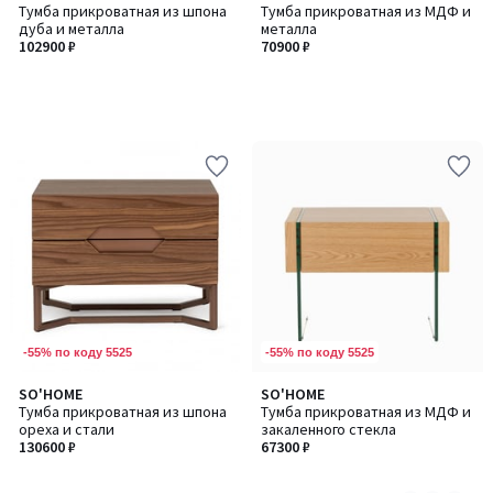
Тумба прикроватная из шпона
Тумба прикроватная из МДФ и
дуба и металла
металла
102900 ₽
70900 ₽
-55% по коду 5525
-55% по коду 5525
SO'HOME
SO'HOME
Количество
Тумба прикроватная из шпона
Тумба прикроватная из МДФ и
цветов:
ореха и стали
закаленного стекла
2
130600 ₽
67300 ₽