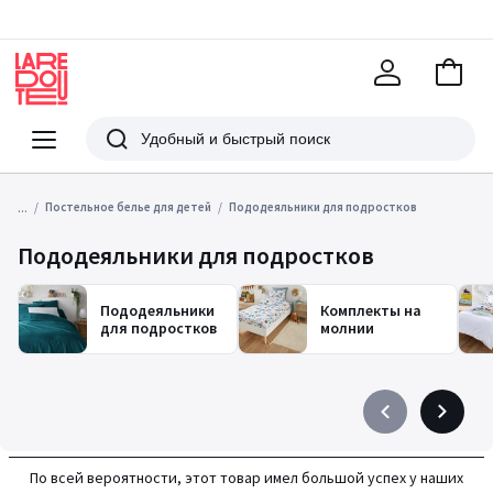
В
корзи
La
Redoute
Меню
Поиск
...
Постельное белье для детей
Пододеяльники для подростков
Пододеяльники для подростков
Пододеяльники
Комплекты на
для подростков
молнии
Précédent
Suivant
-
-
défiler
défiler
По всей вероятности, этот товар имел большой успех у наших
à
à