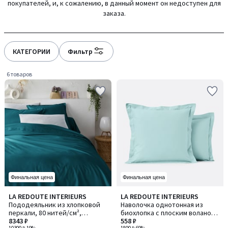
покупателей, и, к сожалению, в данный момент он недоступен для
gauche
droite
заказа.
КАТЕГОРИИ
Фильтр
6 товаров
Финальная цена
Финальная цена
4,2
4,1
LA REDOUTE INTERIEURS
LA REDOUTE INTERIEURS
/ 5
/ 5
Пододеяльник из хлопковой
Наволочка однотонная из
перкали, 80 нитей/см²,
биохлопка с плоским воланом,
Scenario / Сценарио
8343 ₽
Scenario / Сценарио
558 ₽