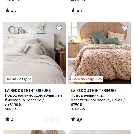
10300 ₽
-19%
1800 ₽
-69%
4,2
4,1
/
/
5
5
-55% по коду 5525
Финальная цена
4
4,6
LA REDOUTE INTERIEURS
LA REDOUTE INTERIEURS
Количество
/
/ 5
Пододеяльник однотонный из
Пододеяльник из
цветов:
5
биохлопка Scenario /
осветленного хлопка, Callas /
2
Сценарио
от
5130 ₽
Каллас
6750 ₽
5400 ₽
-9%
9000 ₽
-25%
4
4,6
/
/
5
5