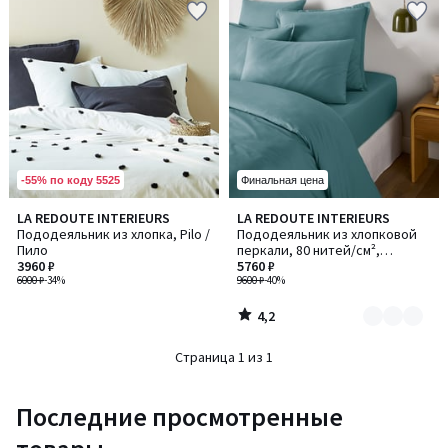
-55% по коду 5525
Финальная цена
4,2
LA REDOUTE INTERIEURS
LA REDOUTE INTERIEURS
Количество
/ 5
Пододеяльник из хлопка, Pilo /
Пододеяльник из хлопковой
цветов:
Пило
перкали, 80 нитей/см²,
2
3960 ₽
Scenario / Сценарио
5760 ₽
6000 ₽
-34%
9600 ₽
-40%
4,2
/
5
Страница 1 из 1
Последние просмотренные