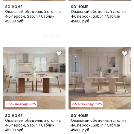
SO'HOME
SO'HOME
Количество
Овальный обеденный стол на
Овальный обеденный стол на
цветов:
4-6 персон, Sablin / Саблин
4-6 персон, Sablin / Саблин
3
45800 руб
45800 руб
-55% по коду 5525
-55% по коду 5525
SO'HOME
SO'HOME
Количество
Овальный обеденный стол на
Овальный обеденный стол на
цветов:
4-6 персон, Sablin / Саблин
4-6 персон, Sablin / Саблин
3
45800 руб
45800 руб