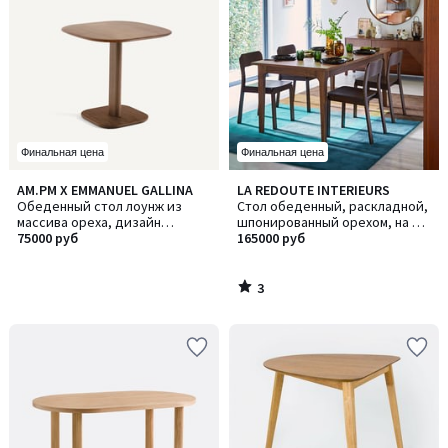
Финальная цена
Финальная цена
3
AM.PM X EMMANUEL GALLINA
LA REDOUTE INTERIEURS
/
Обеденный стол лоунж из
Стол обеденный, раскладной,
5
массива ореха, дизайн
шпонированный орехом, на 6-
Эммануэля Галлина, MONCEAU /
75000 руб
10 персон, VINTELE / ВИНТЕЛЬ
165000 руб
МОНСО
3
/
5