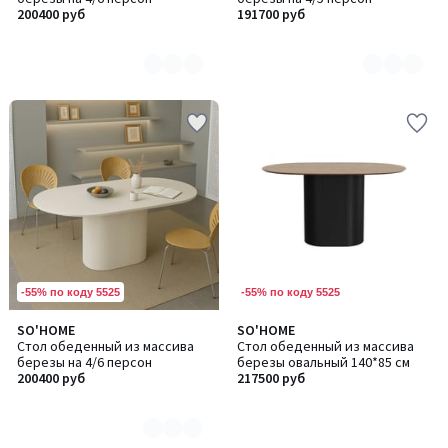
4
4
200400 руб
191700 руб
-55% по коду 5525
-55% по коду 5525
SO'HOME
SO'HOME
Количество
Стол обеденный из массива
Стол обеденный из массива
цветов:
березы на 4/6 персон
березы овальный 140*85 см
4
200400 руб
217500 руб