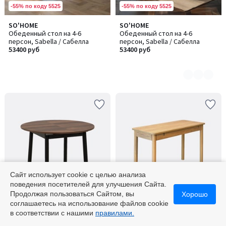
-55% по коду 5525
-55% по коду 5525
SO'HOME
SO'HOME
Количество
Обеденный стол на 4-6
Обеденный стол на 4-6
цветов:
персон, Sabella / Сабелла
персон, Sabella / Сабелла
2
53400 руб
53400 руб
Сайт использует cookie с целью анализа
поведения посетителей для улучшения Сайта.
-55% по коду 5525
-55% по коду 5525
Продолжая пользоваться Сайтом, вы
Хорошо
соглашаетесь на использование файлов cookie
SO'HOME
SO'HOME
Количество
в соответствии с нашими
правилами.
Раздвижной обеденный стол,
Обеденный стол раздвижной,
цветов:
ножки из массива дерева, на 4
Vina / Вина