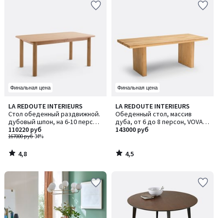
Финальная цена
Финальная цена
4,8
4,5
LA REDOUTE INTERIEURS
LA REDOUTE INTERIEURS
/ 5
/ 5
Стол обеденный раздвижной.
Обеденный стол, массив
дубовый шпон, на 6-10 персон,
дуба, от 6 до 8 персон, VOVA /
DESNA / ДЕСНА
110220 руб
ВОВА
143000 руб
167000 руб
-34%
4,8
4,5
/
/
5
5