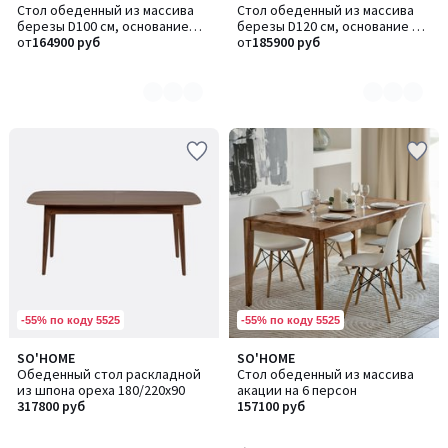
Стол обеденный из массива
Стол обеденный из массива
цветов:
цветов:
березы D100 см, основание
березы D120 см, основание D
2
2
D43
от
164900 руб
43
от
185900 руб
-55% по коду 5525
-55% по коду 5525
3
SO'HOME
SO'HOME
/
Обеденный стол раскладной
Стол обеденный из массива
5
из шпона ореха 180/220х90
акации на 6 персон
317800 руб
157100 руб