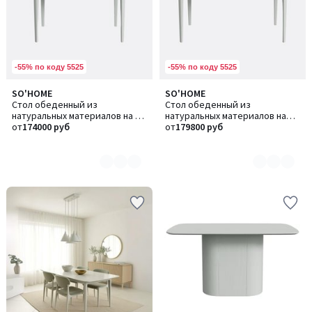
-55% по коду 5525
-55% по коду 5525
SO'HOME
SO'HOME
Количество
Количество
Стол обеденный из
Стол обеденный из
цветов:
цветов:
натуральных материалов на 4
натуральных материалов на
5
5
персоны
от
174000 руб
4/5 персон
от
179800 руб