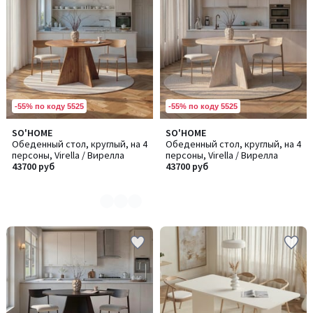
-55% по коду 5525
-55% по коду 5525
SO'HOME
SO'HOME
Количество
Обеденный стол, круглый, на 4
Обеденный стол, круглый, на 4
цветов:
персоны, Virella / Вирелла
персоны, Virella / Вирелла
2
43700 руб
43700 руб