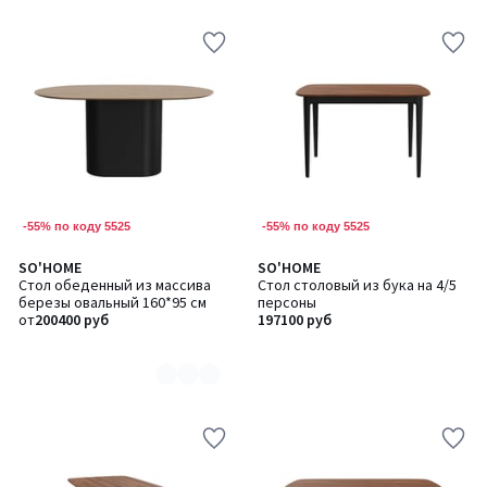
-55% по коду 5525
-55% по коду 5525
SO'HOME
SO'HOME
Количество
Стол обеденный из массива
Стол столовый из бука на 4/5
цветов:
березы овальный 160*95 см
персоны
2
от
200400 руб
197100 руб