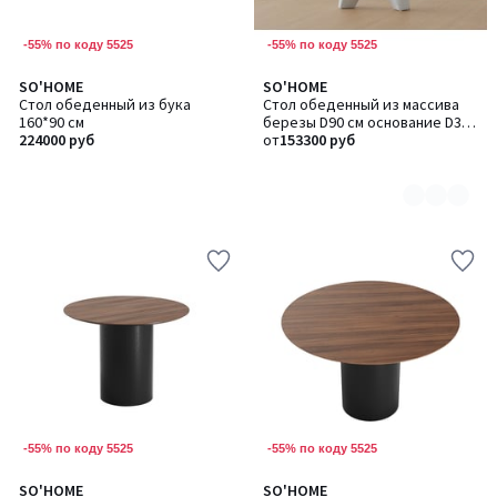
-55% по коду 5525
-55% по коду 5525
SO'HOME
SO'HOME
Количество
Стол обеденный из бука
Стол обеденный из массива
цветов:
160*90 см
березы D90 см основание D39
2
224000 руб
см
от
153300 руб
-55% по коду 5525
-55% по коду 5525
SO'HOME
SO'HOME
Количество
Количество