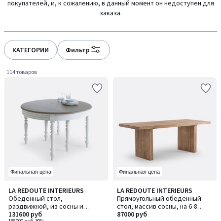
покупателей, и, к сожалению, в данный момент он недоступен для
gauche
droite
заказа.
КАТЕГОРИИ
Фильтр
114 товаров
Финальная цена
Финальная цена
4,5
4
LA REDOUTE INTERIEURS
LA REDOUTE INTERIEURS
/ 5
/
Обеденный стол,
Прямоугольный обеденный
5
раздвижной, из сосны и
стол, массив сосны, на 6-8
дубового шпона, на 4–12
131600 руб
персон, MALIO / МАЛИО
87000 руб