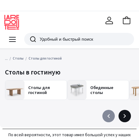
В
корзи
La
Redoute
Меню
Поиск
...
Столы
Столы для гостиной
Столы в гостиную
Столы для
Обеденные
гостиной
столы
Précédent
Suivant
-
-
défiler
défiler
По всей вероятности, этот товар имел большой успех у наших
à
à