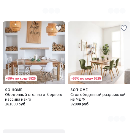
-55% по коду 5525
-55% по коду 5525
SO'HOME
SO'HOME
Количество
Обеденный стол из отборного
Стол обеденный раздвижной
цветов:
массива манго
из МДФ
2
181000 руб
92000 руб