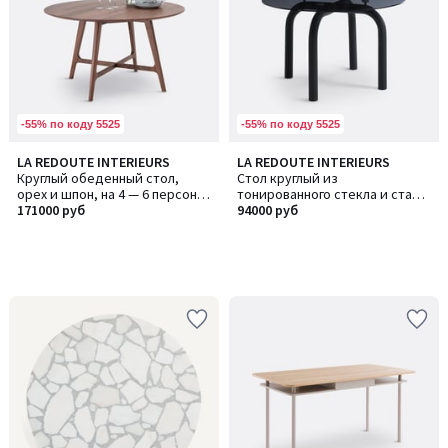
-55% по коду 5525
-55% по коду 5525
LA REDOUTE INTERIEURS
LA REDOUTE INTERIEURS
Круглый обеденный стол,
Стол круглый из
орех и шпон, на 4 — 6 персон,
тонированного стекла и стали
LARSEN / ЛАРСЕН
171000 руб
на четыре персоны, Polly
94000 руб