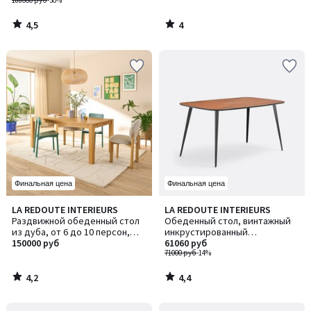
персон, EULALI / ЭВЛАЛИ
188000 руб
-30%
4,5
4
/
/
5
5
Финальная цена
Финальная цена
4,2
4,4
LA REDOUTE INTERIEURS
LA REDOUTE INTERIEURS
/ 5
/ 5
Раздвижной обеденный стол
Обеденный стол, винтажный
из дуба, от 6 до 10 персон,
инкрустированный
ADELITA / АДЕЛИТА
150000 руб
(маркетри), на 6 персон,
61060 руб
WATFORD / ВОТФОРД
71000 руб
-14%
4,2
4,4
/
/
5
5