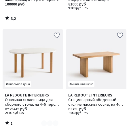
TIOGA / ТИОГА
100000 руб
продолговатой формы, OYATA
81000 руб
/ ОЯТА
90000 руб
-10%
3,2
/
5
Финальная цена
Финальная цена
1
LA REDOUTE INTERIEURS
LA REDOUTE INTERIEURS
Количество
/
Овальная столешница для
Стационарный обеденный
цветов:
5
сборного стола, на 4–6 персон,
стол из массива сосны, на 4-6
2
ALZAR / АЛЗАР
от
25415 руб
персон, MALU / МАЛУ
63750 руб
29900 руб
-15%
75000 руб
-15%
1
/