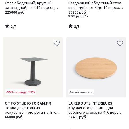
/ 5
/ 5
Стол обеденный, круглый,
Раздвижной обеденный стол,
раскладной, на 4-12 персон,
шпон дуба, от 4 до 10 персон,
ANGUSTA / АНГУСТА
225000 руб
TIOGA / ТИОГА
89100 руб
99000 руб
-10%
2,7
3,7
/
/
5
5
-55% по коду 5525
Финальная цена
5
OTTO STUDIO FOR AM.PM
LA REDOUTE INTERIEURS
/
Ножка для стола из
Круглая столешница для
5
искусственного ротанга, Break
сборного стола, на 4–6 персон,
/ Брейк
66000 руб
ALZAR / АЛЗАР
37400 руб