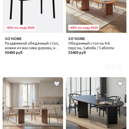
-55% по коду 5525
-55% по коду 5525
SO'HOME
SO'HOME
Количество
Раздвижной обеденный стол,
Обеденный стол на 4-6
цветов:
ножки из массива дерева, на 4
персон, Sabella / Сабелла
3
персоны, OliverOpen / Оливер
50400 руб
53400 руб
Оупен