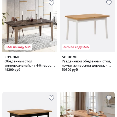
-55% по коду 5525
-55% по коду 5525
SO'HOME
SO'HOME
Обеденный стол
Раздвижной обеденный стол,
универсальный, на 4-6 персон,
ножки из массива дерева, на 4
Lorenz / Лоренз
49300 руб
персоны, OliverOpen / Оливер
50300 руб
Оупен