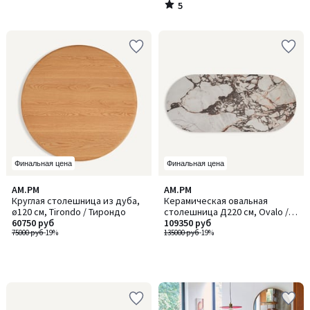
5
/
5
Финальная цена
Финальная цена
AM.PM
AM.PM
Круглая столешница из дуба,
Керамическая овальная
ø120 см, Tirondo / Тирондо
столешница Д220 см, Ovalo /
60750 руб
Овало
109350 руб
75000 руб
-19%
135000 руб
-19%