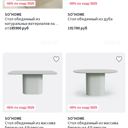
-55% по коду 5525
-55% по коду 5525
SO'HOME
SO'HOME
Количество
Количество
Стол обеденный из
Стол обеденный из дуба
цветов:
цветов:
натуральных материалов на
5
4
5/6 персон
от
185900 руб
191700 руб
-55% по коду 5525
-55% по коду 5525
SO'HOME
SO'HOME
Количество
Количество
Стол обеденный из массива
Стол обеденный из массива
цветов:
цветов:
березы на 4/6 персон
березы на 4/5 персон