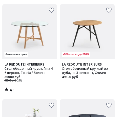
5
-55% по коду 5525
Финальная цена
4,3
LA REDOUTE INTERIEURS
LA REDOUTE INTERIEURS
/ 5
Стол обеденный круглый на 4-
Стол обеденный круглый из
6 персон, Zoleta / Золета
дуба, на 3 персоны, Cruseo
55080 руб
49600 руб
68000 руб
-19%
4,3
/
5