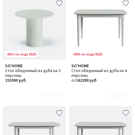
-55% по коду 5525
-55% по коду 5525
SO'HOME
SO'HOME
Количество
Количество
Стол обеденный из дуба на 3
Стол обеденный из дуба на 4
цветов:
цветов:
персоны
персоны
4
5
153300 руб
от
162200 руб