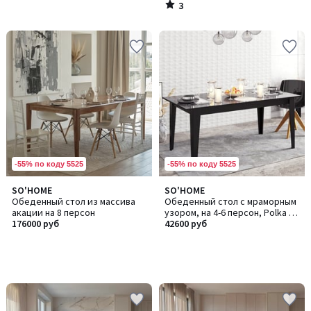
3
/
5
-55% по коду 5525
-55% по коду 5525
SO'HOME
SO'HOME
Обеденный стол из массива
Обеденный стол с мраморным
акации на 8 персон
узором, на 4-6 персон, Polka /
176000 руб
Полка
42600 руб