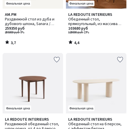
Финальная цена
Финальная цена
3,7
4,4
AM.PM
LA REDOUTE INTERIEURS
/ 5
/ 5
Раздвижной стол из дуба и
Обеденный стол,
дубового шпона, Sanara /
прямоугольный, из массива
Санара
259350 руб
сосны, на 8–10 персон, MALIO /
103680 руб
285000 руб
-9%
МАЛИО
128000 руб
-19%
3,7
4,4
/
/
5
5
Финальная цена
Финальная цена
3,2
LA REDOUTE INTERIEURS
LA REDOUTE INTERIEURS
/ 5
Раздвижной обеденный стол,
Обеденный стол на 6 персон,
шпон ореха, от 4 до 8 персон,
с эффектом бетона,