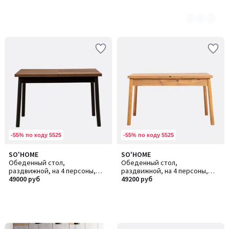
-55% по коду 5525
-55% по коду 5525
SO'HOME
SO'HOME
Обеденный стол,
Обеденный стол,
раздвижной, на 4 персоны,
раздвижной, на 4 персоны,
Oliver Open / Оливер Оупен
49000 руб
Santiago Masa Atlantic /
49200 руб
Сантьяго Маса Атлантик