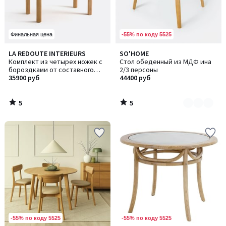
-55% по коду 5525
Финальная цена
5
5
LA REDOUTE INTERIEURS
SO'HOME
Количество
/
/
Комплект из четырех ножек с
Стол обеденный из МДФ ина
цветов:
5
5
бороздками от составного
2/3 персоны
2
стола, Alzar / Алзар
35900 руб
44400 руб
5
5
/
/
5
5
-55% по коду 5525
-55% по коду 5525