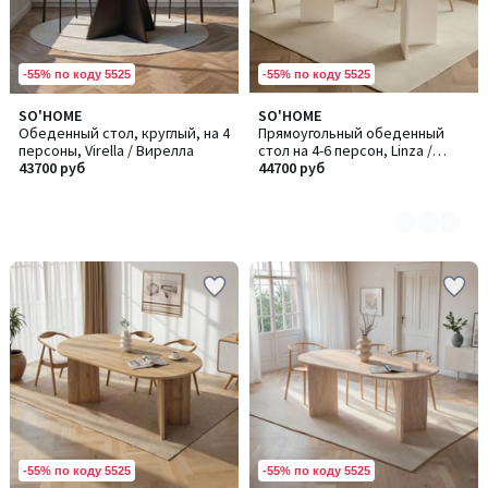
-55% по коду 5525
-55% по коду 5525
SO'HOME
SO'HOME
Количество
Обеденный стол, круглый, на 4
Прямоугольный обеденный
цветов:
персоны, Virella / Вирелла
стол на 4-6 персон, Linza /
5
43700 руб
Линза
44700 руб
-55% по коду 5525
-55% по коду 5525