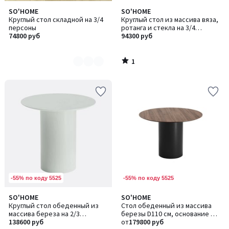
1
SO'HOME
SO'HOME
Количество
/
Круглый стол складной на 3/4
Круглый стол из массива вяза,
цветов:
5
персоны
ротанга и стекла на 3/4
2
74800 руб
персоны
94300 руб
1
/
5
-55% по коду 5525
-55% по коду 5525
SO'HOME
SO'HOME
Количество
Количество
Круглый стол обеденный из
Стол обеденный из массива
цветов:
цветов:
массива береза на 2/3
березы D110 см, основание D
4
2
персоны
138600 руб
43
от
179800 руб