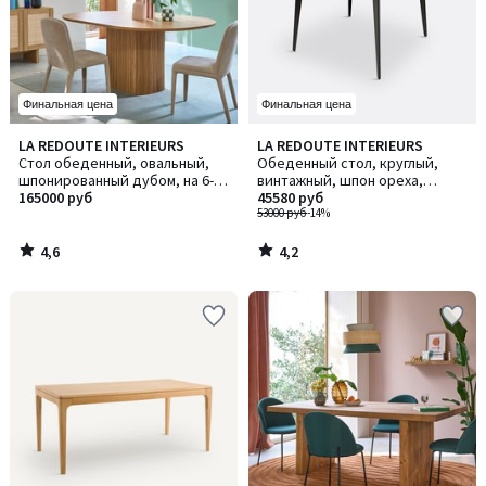
Финальная цена
Финальная цена
4,6
4,2
LA REDOUTE INTERIEURS
LA REDOUTE INTERIEURS
/ 5
/ 5
Стол обеденный, овальный,
Обеденный стол, круглый,
шпонированный дубом, на 6-8
винтажный, шпон ореха,
персон, TAMULA / ТАМУЛА
165000 руб
WATFORD / ВОТФОРД
45580 руб
53000 руб
-14%
4,6
4,2
/
/
5
5