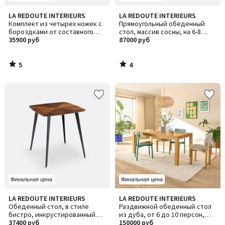
5
4
LA REDOUTE INTERIEURS
LA REDOUTE INTERIEURS
/
/
Комплект из четырех ножек с
Прямоугольный обеденный
5
5
бороздками от составного
стол, массив сосны, на 6-8
стола, Alzar / Алзар
35900 руб
персон, MALIO / МАЛИО
87000 руб
5
4
/
/
5
5
Финальная цена
Финальная цена
4,8
4,2
LA REDOUTE INTERIEURS
LA REDOUTE INTERIEURS
/ 5
/ 5
Обеденный стол, в стиле
Раздвижной обеденный стол
бистро, инкрустированный
из дуба, от 6 до 10 персон,
(маркетри), на 2 персоны,
37400 руб
ADELITA / АДЕЛИТА
150000 руб