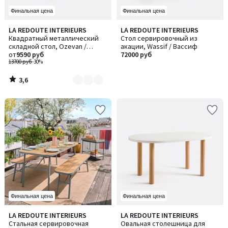
Финальная цена
Финальная цена
3,6
LA REDOUTE INTERIEURS
LA REDOUTE INTERIEURS
Количество
/ 5
Квадратный металлический
Стол сервировочный из
цветов:
складной стол, Ozevan /
акации, Wassif / Вассиф
2
Озеван
от
9590 руб
72000 руб
13700 руб
-30%
3,6
/
5
Финальная цена
Финальная цена
1
LA REDOUTE INTERIEURS
LA REDOUTE INTERIEURS
Количество
/
Стальная сервировочная
Овальная столешница для
цветов: