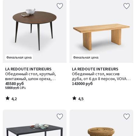
Финальная цена
Финальная цена
4,2
4,5
LA REDOUTE INTERIEURS
LA REDOUTE INTERIEURS
/ 5
/ 5
Обеденный стол, круглый,
Обеденный стол, массив
винтажный, шпон ореха,
дуба, от 6 до 8 персон, VOVA /
WATFORD / ВОТФОРД
45580 руб
ВОВА
143000 руб
53000 руб
-14%
4,2
4,5
/
/
5
5