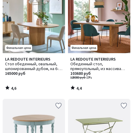
Финальная цена
Финальная цена
4,6
4,4
LA REDOUTE INTERIEURS
LA REDOUTE INTERIEURS
/ 5
/ 5
Стол обеденный, овальный,
Обеденный стол,
шпонированный дубом, на 6-8
прямоугольный, из массива
персон, TAMULA / ТАМУЛА
165000 руб
сосны, на 8–10 персон, MALIO /
103680 руб
МАЛИО
128000 руб
-19%
4,6
4,4
/
/
5
5