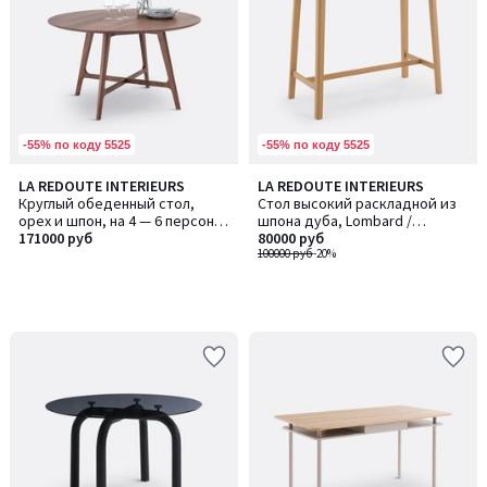
-55% по коду 5525
-55% по коду 5525
LA REDOUTE INTERIEURS
LA REDOUTE INTERIEURS
Круглый обеденный стол,
Стол высокий раскладной из
орех и шпон, на 4 — 6 персон,
шпона дуба, Lombard /
LARSEN / ЛАРСЕН
171000 руб
Ломбард
80000 руб
100000 руб
-20%