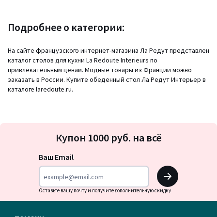
Подробнее о категории:
На сайте французского интернет-магазина Ла Редут представлен
каталог столов для кухни La Redoute Interieurs по
привлекательным ценам. Модные товары из Франции можно
заказать в России. Купите обеденный стол Ла Редут Интерьер в
каталоге laredoute.ru.
Подписка
Купон 1000 руб. на всё
на
новости
Ваш Email
OK
Оставьте вашу почту и получите дополнительную скидку