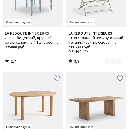
Финальная цена
Финальная цена
2,7
3,7
LA REDOUTE INTERIEURS
LA REDOUTE INTERIEURS
Количество
/ 5
/ 5
Стол обеденный, круглый,
Стол складной прямоугольный
цветов:
раскладной, на 4-12 персон,
металлический, Ozevan /
2
ANGUSTA / АНГУСТА
225000 руб
Озеван
от
16030 руб
22900 руб
-30%
2,7
3,7
/
/
5
5
Финальная цена
Финальная цена