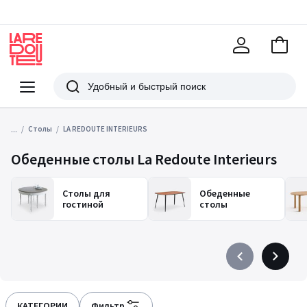
В
корзи
La
Redoute
Меню
Поиск
...
Столы
LA REDOUTE INTERIEURS
Обеденные столы La Redoute Interieurs
Столы для
Обеденные
гостиной
столы
Précédent
Suivant
-
-
défiler
défiler
à
à
КАТЕГОРИИ
Фильтр