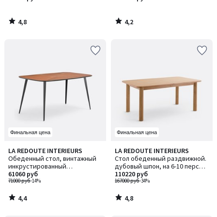
WATFORD / ВОТФОРД
4,8
4,2
/
/
5
5
Финальная цена
Финальная цена
4,4
4,8
LA REDOUTE INTERIEURS
LA REDOUTE INTERIEURS
/ 5
/ 5
Обеденный стол, винтажный
Стол обеденный раздвижной.
инкрустированный
дубовый шпон, на 6-10 персон,
(маркетри), на 6 персон,
61060 руб
DESNA / ДЕСНА
110220 руб
WATFORD / ВОТФОРД
71000 руб
-14%
167000 руб
-34%
4,4
4,8
/
/
5
5