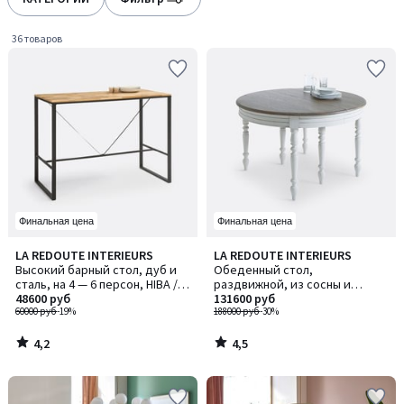
gauche
droite
36 товаров
Финальная цена
Финальная цена
4,2
4,5
LA REDOUTE INTERIEURS
LA REDOUTE INTERIEURS
/ 5
/ 5
Высокий барный стол, дуб и
Обеденный стол,
сталь, на 4 — 6 персон, HIBA /
раздвижной, из сосны и
ХИБА
48600 руб
дубового шпона, на 4–12
131600 руб
60000 руб
-19%
персон, EULALI / ЭВЛАЛИ
188000 руб
-30%
4,2
4,5
/
/
5
5