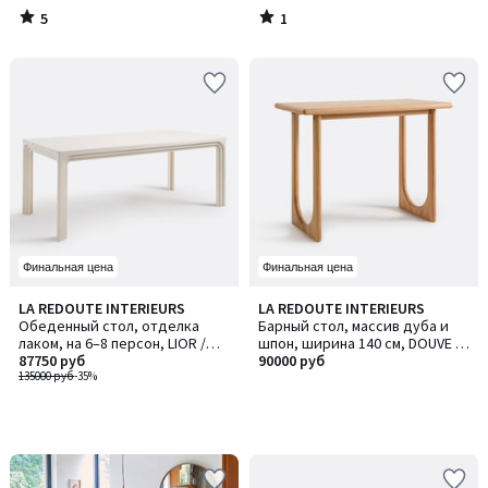
5
1
/
/
5
5
Финальная цена
Финальная цена
LA REDOUTE INTERIEURS
LA REDOUTE INTERIEURS
Обеденный стол, отделка
Барный стол, массив дуба и
лаком, на 6–8 персон, LIOR /
шпон, ширина 140 см, DOUVE /
ЛИОР
87750 руб
ДОУВ
90000 руб
135000 руб
-35%