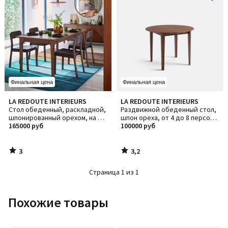
Финальная цена
Финальная цена
3
3,2
LA REDOUTE INTERIEURS
LA REDOUTE INTERIEURS
/
/ 5
Стол обеденный, раскладной,
Раздвижной обеденный стол,
5
шпонированный орехом, на 6-
шпон ореха, от 4 до 8 персон,
10 персон, VINTELE / ВИНТЕЛЬ
165000 руб
TIOGA / ТИОГА
100000 руб
3
3,2
/
/
5
5
Страница 1 из 1
Похожие товары