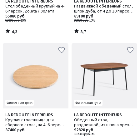
4,3
3,7
LA REDOUTE INTERIEURS
LA REDOUTE INTERIEURS
/ 5
/ 5
Стол обеденный круглый на 4-
Раздвижной обеденный стол,
6 персон, Zoleta / Золета
шпон дуба, от 4 до 10 персон,
55080 руб
TIOGA / ТИОГА
89100 руб
68000 руб
-19%
99000 руб
-10%
4,3
3,7
/
/
5
5
Финальная цена
Финальная цена
5
1
LA REDOUTE INTERIEURS
LA REDOUTE INTERIEURS
/
/
Круглая столешница для
Обеденный стол,
5
5
сборного стола, на 4–6 персон,
раздвижной, из шпона ореха,
ALZAR / АЛЗАР
37400 руб
на 4–8 персон, AMORINO /
92820 руб
АМОРИНО
102000 руб
-9%