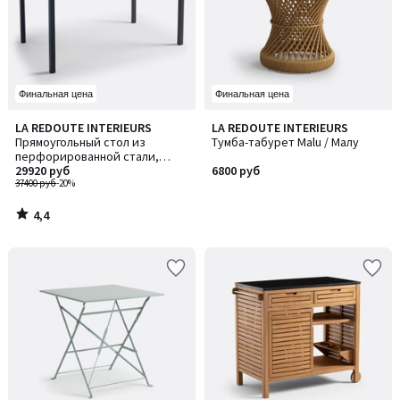
Финальная цена
Финальная цена
4,4
LA REDOUTE INTERIEURS
LA REDOUTE INTERIEURS
/ 5
Прямоугольный стол из
Тумба-табурет Malu / Малу
перфорированной стали,
Choe / Шо
29920 руб
6800 руб
37400 руб
-20%
4,4
/
5