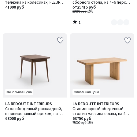
5
тележка на колесиках, FLEURY
сборного стола, на 4–6 персон,
2
/ ФЛЕРИ
41900 руб
ALZAR / АЛЗАР
от
25415 руб
29900 руб
-15%
1
/
5
Финальная цена
Финальная цена
LA REDOUTE INTERIEURS
LA REDOUTE INTERIEURS
Стол обеденный раскладной,
Стационарный обеденный
шпонированный орехом, на 2-6
стол из массива сосны, на 4-6
персон, AYLIN / АЙЛИН
68000 руб
персон, MALU / МАЛУ
63750 руб
75000 руб
-15%