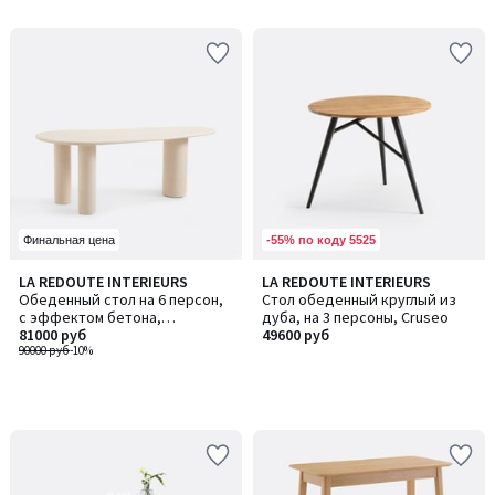
-55% по коду 5525
Финальная цена
LA REDOUTE INTERIEURS
LA REDOUTE INTERIEURS
Обеденный стол на 6 персон,
Стол обеденный круглый из
с эффектом бетона,
дуба, на 3 персоны, Cruseo
продолговатой формы, OYATA
81000 руб
49600 руб
/ ОЯТА
90000 руб
-10%