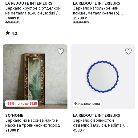
4,2
LA REDOUTE INTERIEURS
LA REDOUTE INTERIEURS
/ 5
Зеркало круглое с отделкой
Зеркало напольное или
из металла ø140 см , Iodus /
псише, металл (железо),
Иодус
34489 ₽
ширина 50 x высота 150 см,
29700 ₽
37900 ₽
-9%
IODUS / ИОДУС
33000 ₽
-10%
4,2
/
5
-55% по коду 5525
Финальная цена
5
5
SO'HOME
LA REDOUTE INTERIEURS
/
/
Зеркало из массива манго и
Зеркало с волнистой
5
5
массива тропических пород
отделкой Ø35 см, Nadima /
71300 ₽
Надима
4500 ₽