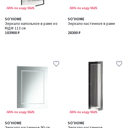
-55% по коду 5525
-55% по коду 5525
SO'HOME
SO'HOME
Зеркало напольное в раме из
Зеркало настенное в раме
МДФ 113 см
103900 ₽
28300 ₽
-55% по коду 5525
-55% по коду 5525
5
SO'HOME
SO'HOME
Количество
/
Зеркало настенное 90 см
Зеркало настенное