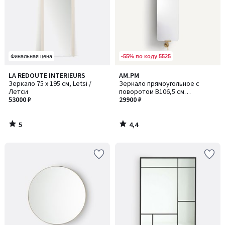
-55% по коду 5525
Финальная цена
5
4,4
LA REDOUTE INTERIEURS
AM.PM
/
/ 5
Зеркало 75 x 195 см, Letsi /
Зеркало прямоугольное с
5
Летси
поворотом В106,5 см
53000 ₽
Cassandre / Кассандра
29900 ₽
5
4,4
/
/
5
5