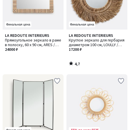
Финальная цена
Финальная цена
4,7
LA REDOUTE INTERIEURS
LA REDOUTE INTERIEURS
/ 5
Прямоугольное зеркало в раме
Круглое зеркало для гербария
в полоску, 60 x 90 см, ARES /
диаметром 100 см, LOULLY /
АРЭС
24000 ₽
ЛУЛЛИ
17200 ₽
4,7
/
5
-55% по коду 5525