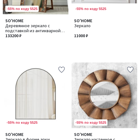
-55% по коду 5525
-55% по коду 5525
SO'HOME
SO'HOME
Деревянное зеркало с
Зеркало
подставкой из антикварной
древесины манго
133200 ₽
11000 ₽
-55% по коду 5525
-55% по коду 5525
SO'HOME
SO'HOME
Зеркало в форме арки
Зеркало настенное с