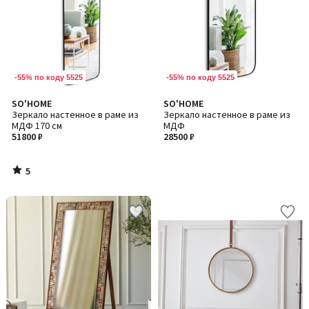
-55% по коду 5525
-55% по коду 5525
5
SO'HOME
SO'HOME
/
Зеркало настенное в раме из
Зеркало настенное в раме из
5
МДФ 170 см
МДФ
51800 ₽
28500 ₽
5
/
5