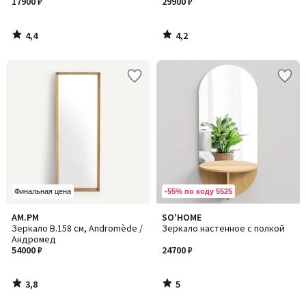
Саманта
17900 ₽
Samantha / Саманта
29900 ₽
4,4
4,2
/
/
5
5
-55% по коду 5525
Финальная цена
3,8
5
AM.PM
SO'HOME
/ 5
/
Зеркало В.158 см, Andromède /
Зеркало настенное с полкой
5
Андромед
54000 ₽
24700 ₽
3,8
5
/
/
5
5