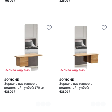
70100 ₽
82600 ₽
-55% по коду 5525
-55% по коду 5525
SO'HOME
SO'HOME
Количество
Количество
Зеркало настенное с
Зеркало настенное с
цветов:
цветов:
подвесной тумбой 170 см
подвесной тумбой
2
2
63800 ₽
63800 ₽