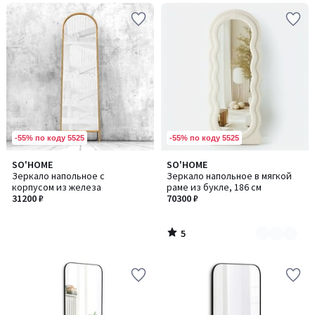
-55% по коду 5525
-55% по коду 5525
5
SO'HOME
SO'HOME
Количество
/
Зеркало напольное с
Зеркало напольное в мягкой
цветов:
5
корпусом из железа
раме из букле, 186 см
2
31200 ₽
70300 ₽
5
/
5