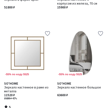
корпусом из железа, 70 см
51800 ₽
15900 ₽
-55% по коду 5525
-55% по коду 5525
5
SO'HOME
SO'HOME
/
Зеркало настенное в раме из
Зеркало настенное большое
5
металла
11520 ₽
63600 ₽
19200 ₽
-40%
5