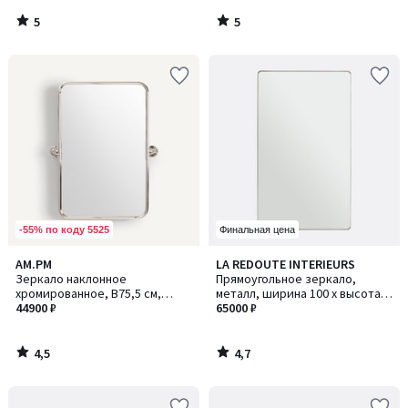
5
5
/
/
5
5
-55% по коду 5525
Финальная цена
4,5
4,7
AM.PM
LA REDOUTE INTERIEURS
/ 5
/ 5
Зеркало наклонное
Прямоугольное зеркало,
хромированное, В75,5 см,
металл, ширина 100 x высота
Cassandre / Кассандр
44900 ₽
170 см, IODUS / ЙОДУС
65000 ₽
4,5
4,7
/
/
5
5