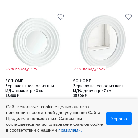
-55% по коду 5525
-55% по коду 5525
SO'HOME
SO'HOME
Количество
Количество
Зеркало навесное из плит
Зеркало навесное из плит
цветов:
цветов:
МДФ диаметр 40 см
МДФ диаметр 47 см
2
2
13400 ₽
15800 ₽
Сайт использует cookie с целью анализа
поведения посетителей для улучшения Сайта.
Продолжая пользоваться Сайтом, вы
Хорошо
соглашаетесь на использование файлов cookie
в соответствии с нашими
правилами.