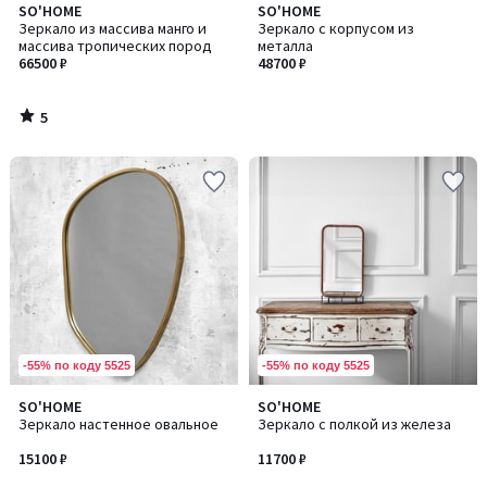
5
SO'HOME
SO'HOME
/
Зеркало из массива манго и
Зеркало с корпусом из
5
массива тропических пород
металла
66500 ₽
48700 ₽
5
/
5
-55% по коду 5525
-55% по коду 5525
SO'HOME
SO'HOME
Зеркало настенное овальное
Зеркало с полкой из железа
15100 ₽
11700 ₽