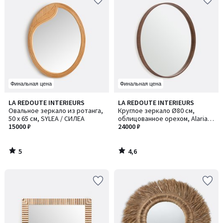
Финальная цена
Финальная цена
5
4,6
LA REDOUTE INTERIEURS
LA REDOUTE INTERIEURS
/
/ 5
Овальное зеркало из ротанга,
Круглое зеркало Ø80 см,
5
50 x 65 см, SYLEA / СИЛЕА
облицованное орехом, Alaria /
15000 ₽
Алариа
24000 ₽
5
4,6
/
/
5
5