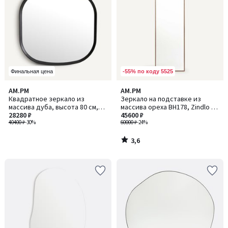
-55% по коду 5525
Финальная цена
3,6
AM.PM
AM.PM
/ 5
Квадратное зеркало из
Зеркало на подставке из
массива дуба, высота 80 см,
массива ореха ВH178, Zindlo /
Orion / Орион
28280 ₽
Зиндло
45600 ₽
40400 ₽
-30%
60000 ₽
-24%
3,6
/
5