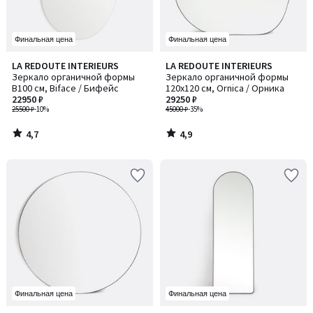
Финальная цена
Финальная цена
4,7
4,9
LA REDOUTE INTERIEURS
LA REDOUTE INTERIEURS
/ 5
/ 5
Зеркало органичной формы
Зеркало органичной формы
В100 см, Biface / Бифейс
120x120 см, Ornica / Орника
22950 ₽
29250 ₽
25500 ₽
-10%
45000 ₽
-35%
4,7
4,9
/
/
5
5
Финальная цена
Финальная цена