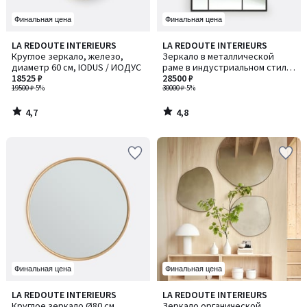
Финальная цена
Финальная цена
4,7
4,8
LA REDOUTE INTERIEURS
LA REDOUTE INTERIEURS
/ 5
/ 5
Круглое зеркало, железо,
Зеркало в металлической
диаметр 60 см, IODUS / ИОДУС
раме в индустриальном стиле,
18525 ₽
120x90 см, Lenaig / Ленэг
28500 ₽
19500 ₽
-5%
30000 ₽
-5%
4,7
4,8
/
/
5
5
Финальная цена
Финальная цена
4,1
4,5
LA REDOUTE INTERIEURS
LA REDOUTE INTERIEURS
/ 5
/ 5
Круглое зеркало Ø80 см,
Зеркало органической