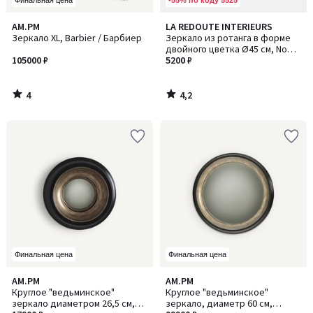
Финальная цена
4
4,2
AM.PM
LA REDOUTE INTERIEURS
/
/ 5
Зеркало XL, Barbier / Барбиер
Зеркало из ротанга в форме
5
двойного цветка Ø45 см, Nogu
105000 ₽
/ Ногу
5200 ₽
4
4,2
/
/
5
5
Финальная цена
Финальная цена
4,4
4,2
AM.PM
AM.PM
/ 5
/ 5
Круглое "ведьминское"
Круглое "ведьминское"
зеркало диаметром 26,5 см,
зеркало, диаметр 60 см,