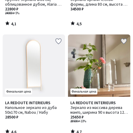
облицованное дубом, Alaria /
формы, длина 80 см, высота 80
Алариа
22800 ₽
см, ORNICA / ОРНИКА
34500 ₽
24000 ₽
-5%
4,1
4,5
/
/
5
5
Финальная цена
Финальная цена
4,6
4,7
LA REDOUTE INTERIEURS
LA REDOUTE INTERIEURS
/ 5
/ 5
Напольное зеркало из дуба
Зеркало из массива дерева
50x170 см, Nabou / Набу
манго, ширина 90 x высота 120
28500 ₽
см, AFSAN / АФСАН
25650 ₽
28500 ₽
-10%
4,6
4,7