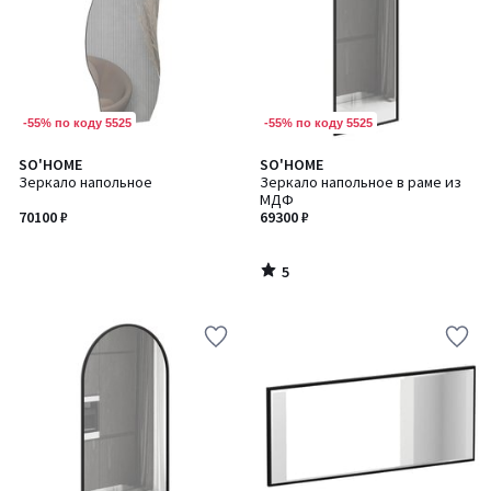
-55% по коду 5525
-55% по коду 5525
5
SO'HOME
SO'HOME
/
Зеркало напольное
Зеркало напольное в раме из
5
МДФ
70100 ₽
69300 ₽
5
/
5