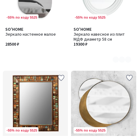
-55% по коду 5525
-55% по коду 5525
SO'HOME
SO'HOME
Количество
Зеркало настенное малое
Зеркало навесное из плит
цветов:
МДФ диаметр 58 см
2
28500 ₽
19300 ₽
-55% по коду 5525
-55% по коду 5525