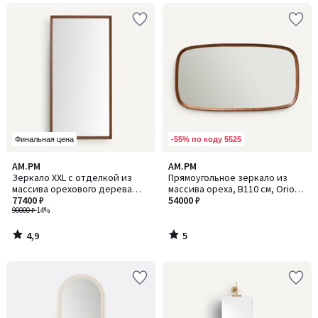
-55% по коду 5525
Финальная цена
4,9
5
AM.PM
AM.PM
/ 5
/
Зеркало XXL с отделкой из
Прямоугольное зеркало из
5
массива орехового дерева
массива ореха, В110 см, Orion /
В200 см, Andromède /
77400 ₽
Орион
54000 ₽
Андромед
90000 ₽
-14%
4,9
5
/
/
5
5