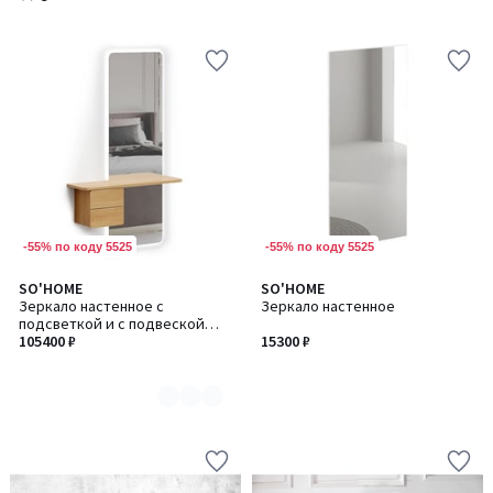
/
5
-55% по коду 5525
-55% по коду 5525
SO'HOME
SO'HOME
Количество
Зеркало настенное с
Зеркало настенное
цветов:
подсветкой и с подвеской
2
тумбой 170 см
105400 ₽
15300 ₽