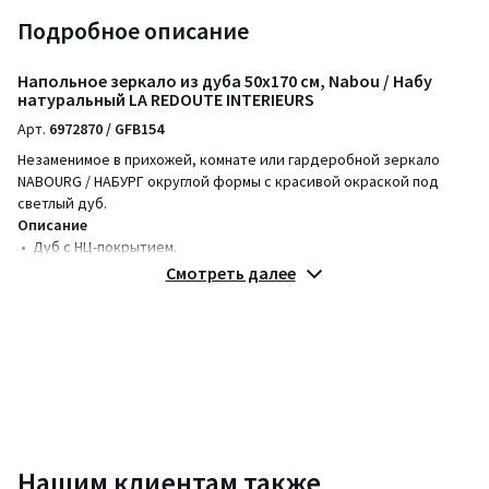
Подробное описание
Напольное зеркало из дуба 50x170 см, Nabou / Набу
натуральный LA REDOUTE INTERIEURS
Арт.
6972870 / GFB154
Незаменимое в прихожей, комнате или гардеробной зеркало
NABOURG / НАБУРГ округлой формы с красивой окраской под
светлый дуб.
Описание
• Дуб с НЦ-покрытием.
Смотреть далее
Размеры
Общие размеры
• Ширина: 50 см
• Высота: 170 см
• Толщина: 30 см
Размеры и вес упаковки
Одна упаковка
Нашим клиентам также
• Д180 x В10 x Г60 см, 11 кг