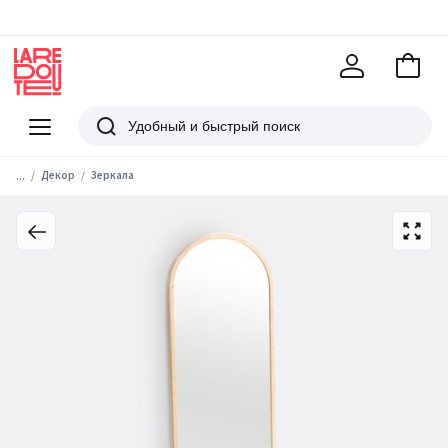
В
корзи
La
Redoute
Меню
Поиск
...
Декор
Зеркала