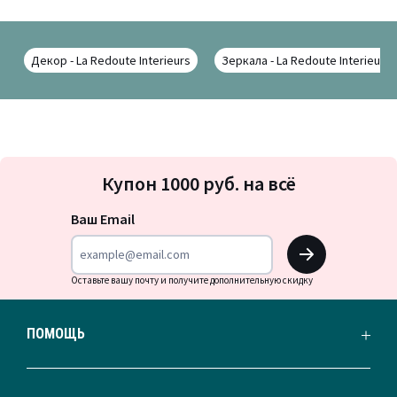
Декор - La Redoute Interieurs
Зеркала - La Redoute Interieurs
Подписка
Купон 1000 руб. на всё
на
новости
Ваш Email
OK
Оставьте вашу почту и получите дополнительную скидку
ПОМОЩЬ