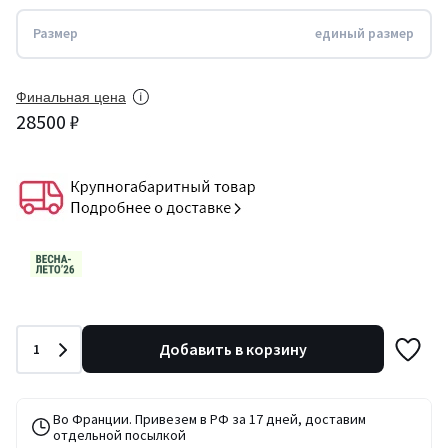
Размер
единый размер
Финальная цена
28500 ₽
Количество
Добавить в корзину
1
Во Франции. Привезем в РФ за 17 дней, доставим
отдельной посылкой