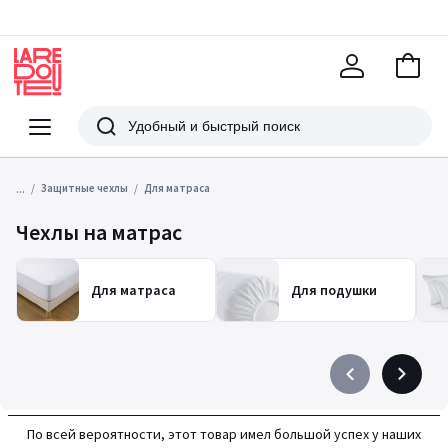
В
корзи
La
Redoute
Меню
Поиск
...
Защитные чехлы
Для матраса
Чехлы на матрас
Для матраса
Для подушки
Précédent
Suivant
-
-
défiler
défiler
По всей вероятности, этот товар имел большой успех у наших
à
à