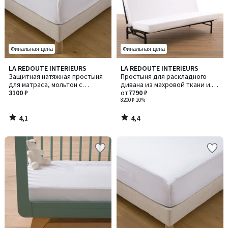
Финальная цена
Финальная цена
4,1
4,4
LA REDOUTE INTERIEURS
LA REDOUTE INTERIEURS
/ 5
/ 5
Защитная натяжная простыня
Простыня для раскладного
для матраса, мольтон с
дивана из махровой ткани и.
тефлоновой пропиткой
3100 ₽
полиуретана
от
7790 ₽
8200 ₽
-10%
4,1
4,4
/
/
5
5