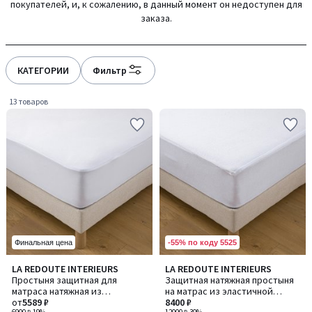
покупателей, и, к сожалению, в данный момент он недоступен для
gauche
droite
заказа.
КАТЕГОРИИ
Фильтр
13 товаров
-55% по коду 5525
Финальная цена
4
4,4
LA REDOUTE INTERIEURS
LA REDOUTE INTERIEURS
/
/ 5
Простыня защитная для
Защитная натяжная простыня
5
матраса натяжная из
на матрас из эластичной
эластичной микрофибры
от
5589 ₽
махровой ткани с прослойкой
8400 ₽