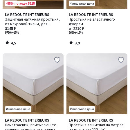
-55% по коду 5525
Финальная цена
4,5
3,9
LA REDOUTE INTERIEURS
LA REDOUTE INTERIEURS
/ 5
/ 5
Защитная натяжная простыня,
Простыня из эластичного
из махровой ткани, для
джерси
новорожденного
3145 ₽
от
2210 ₽
3700 ₽
-15%
2600 ₽
-15%
4,5
3,9
/
/
5
5
Финальная цена
Финальная цена
4,4
4,5
LA REDOUTE INTERIEURS
LA REDOUTE INTERIEURS
/ 5
/ 5
Наматрасник, впитывающее
Простыня защитная на матрас
хлопковое полотно с защитой
из мольтона 220 г/м²