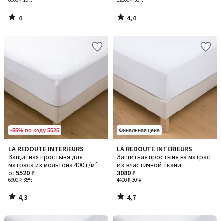
6900 ₽
-19%
из полиуретана
12000 ₽
-30%
4
4,4
/
/
5
5
-55% по коду 5525
Финальная цена
4,3
4,7
LA REDOUTE INTERIEURS
LA REDOUTE INTERIEURS
/ 5
/ 5
Защитная простыня для
Защитная простыня на матрас
матраса из мольтона 400 г/м²
из эластичной ткани
от
5520 ₽
3080 ₽
6900 ₽
-35%
4400 ₽
-30%
4,3
4,7
/
/
5
5