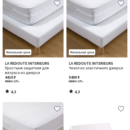
Финальная цена
Финальная цена
4,3
4,3
LA REDOUTE INTERIEURS
LA REDOUTE INTERIEURS
/ 5
/ 5
Простыня защитная для
Чехол из эластичного джерси
матраса из джерси
4410 ₽
5400 ₽
4900 ₽
-10%
6000 ₽
-10%
4,3
4,3
/
/
5
5