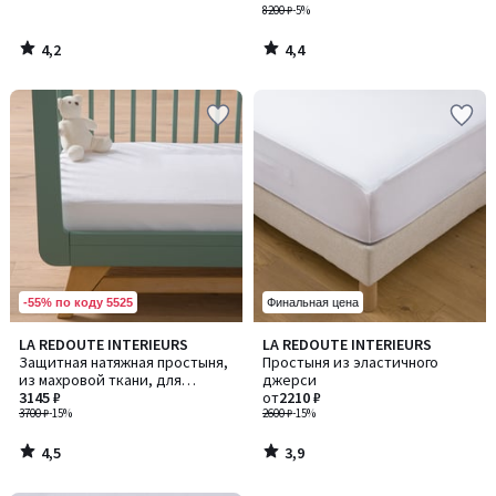
8200 ₽
-5%
4,2
4,4
/
/
5
5
-55% по коду 5525
Финальная цена
4,5
3,9
LA REDOUTE INTERIEURS
LA REDOUTE INTERIEURS
/ 5
/ 5
Защитная натяжная простыня,
Простыня из эластичного
из махровой ткани, для
джерси
новорожденного
3145 ₽
от
2210 ₽
3700 ₽
-15%
2600 ₽
-15%
4,5
3,9
/
/
5
5