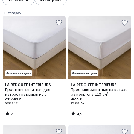
gauche
droite
13 товаров
Финальная цена
Финальная цена
4
4,5
LA REDOUTE INTERIEURS
LA REDOUTE INTERIEURS
/
/ 5
Простыня защитная для
Простыня защитная на матрас
5
матраса натяжная из
из мольтона 220 г/м²
эластичной микрофибры
от
5589 ₽
4655 ₽
6900 ₽
-19%
4900 ₽
-5%
4
4,5
/
/
5
5