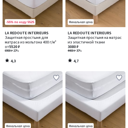
-55% по коду 5525
Финальная цена
4,3
4,7
LA REDOUTE INTERIEURS
LA REDOUTE INTERIEURS
/ 5
/ 5
Защитная простыня для
Защитная простыня на матрас
матраса из мольтона 400 г/м²
из эластичной ткани
от
5520 ₽
3080 ₽
6900 ₽
-20%
4400 ₽
-30%
4,3
4,7
/
/
5
5
Финальная цена
Финальная цена