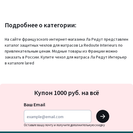
Подробнее о категории:
На сайте французского интернет-магазина Ла Редут представлен
каталог защитных чехлов для матрасов La Redoute Interieurs по
привлекательным ценам. Модные товары из Франции можно
заказать в России. Купите чехол для матраса Ла Редут Интерьер
в каталоге lared
Подписка
Купон 1000 руб. на всё
на
новости
Ваш Email
OK
Оставьте вашу почту и получите дополнительную скидку