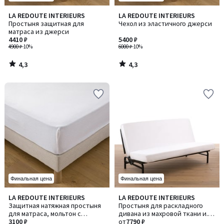
4,3
4,3
LA REDOUTE INTERIEURS
LA REDOUTE INTERIEURS
/ 5
/ 5
Простыня защитная для
Чехол из эластичного джерси
матраса из джерси
4410 ₽
5400 ₽
4900 ₽
-10%
6000 ₽
-10%
4,3
4,3
/
/
5
5
Финальная цена
Финальная цена
4,2
4,4
LA REDOUTE INTERIEURS
LA REDOUTE INTERIEURS
/ 5
/ 5
Защитная натяжная простыня
Простыня для раскладного
для матраса, мольтон с
дивана из махровой ткани и.
тефлоновой пропиткой
3100 ₽
полиуретана
от
7790 ₽