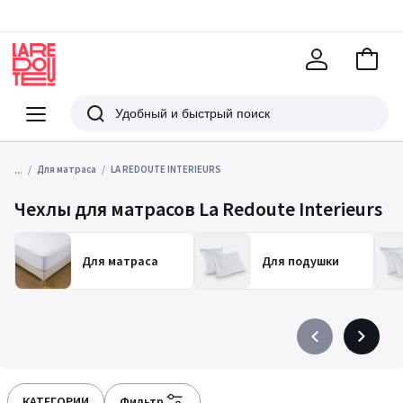
В
корзи
La
Redoute
Меню
Поиск
...
Для матраса
LA REDOUTE INTERIEURS
Чехлы для матрасов La Redoute Interieurs
Для матраса
Для подушки
Précédent
Suivant
-
-
défiler
défiler
à
à
КАТЕГОРИИ
Фильтр