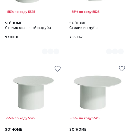
-55% по коду 5525
-55% по коду 5525
SO'HOME
SO'HOME
Количество
Количество
Столик овальный издуба
Столик из дуба
цветов:
цветов:
7
7
97200 ₽
73600 ₽
-55% по коду 5525
-55% по коду 5525
SO'HOME
SO'HOME
Количество
Количество