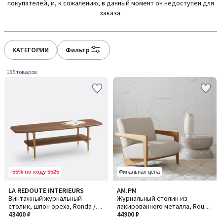
покупателей, и, к сожалению, в данный момент он недоступен для
gauche
droite
заказа.
КАТЕГОРИИ
Фильтр
135 товаров
-55% по коду 5525
Финальная цена
4,5
4,8
LA REDOUTE INTERIEURS
AM.PM
/ 5
/ 5
Винтажный журнальный
Журнальный столик из
столик, шпон ореха, Ronda /
лакированного металла, Rouva
Ронда
43400 ₽
/ Рува
44900 ₽