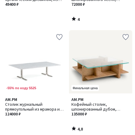
стали и столешницей из
49400 ₽
Theonie / Теоние
72000 ₽
закаленного стекла, GALO /
ГАЛО
4
/
5
-55% по коду 5525
Финальная цена
4,8
AM.PM
AM.PM
/ 5
Столик журнальный
Кофейный столик,
прямоугольный из мрамора и
шпонированный дубом,
124000 ₽
металла, Belno / Белно
столешница из закаленного
135000 ₽
стекла, Laby / Лэби
4,8
/