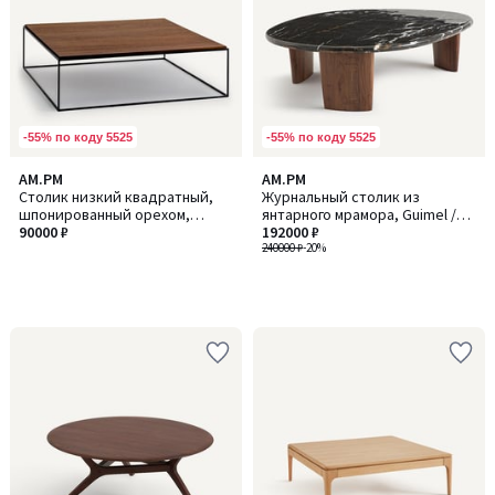
-55% по коду 5525
-55% по коду 5525
AM.PM
AM.PM
Столик низкий квадратный,
Журнальный столик из
шпонированный орехом,
янтарного мрамора, Guimel /
формат XL, Nolia / Нолиа
90000 ₽
Гимел
192000 ₽
240000 ₽
-20%