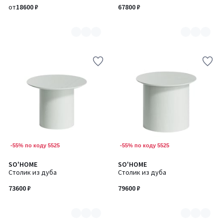
3
7
от
18600 ₽
67800 ₽
-55% по коду 5525
-55% по коду 5525
SO'HOME
SO'HOME
Количество
Количество
Столик из дуба
Столик из дуба
цветов:
цветов:
7
7
73600 ₽
79600 ₽