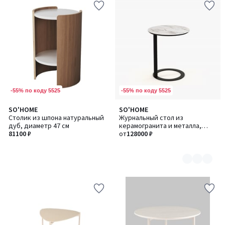
-55% по коду 5525
-55% по коду 5525
SO'HOME
SO'HOME
Количество
Столик из шпона натуральный
Журнальный стол из
цветов:
дуб, диаметр 47 см
керамогранита и металла,
2
81100 ₽
высокий
от
128000 ₽