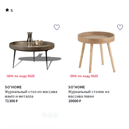
5
/
5
-55% по коду 5525
-55% по коду 5525
SO'HOME
SO'HOME
Количество
Журнальный стол из массива
Журнальный столик из
цветов:
манго и металла
массива гевеи
2
71300 ₽
20000 ₽