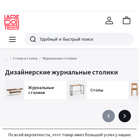
В
корзи
La
Redoute
Меню
Поиск
...
Столы и стулья
Журнальные столики
Дизайнерские журнальные столики
Журнальные
Столы
столики
Précédent
Suivant
-
-
défiler
défiler
По всей вероятности, этот товар имел большой успех у наших
à
à