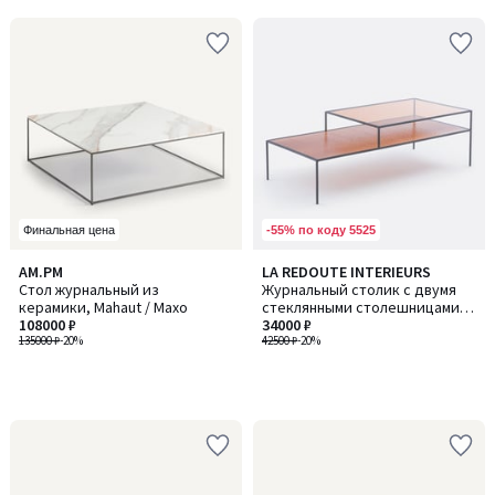
5
-55% по коду 5525
Финальная цена
AM.PM
LA REDOUTE INTERIEURS
Стол журнальный из
Журнальный столик с двумя
керамики, Mahaut / Махо
стеклянными столешницами
108000 ₽
Erita's Glass / Эритас Гласс
34000 ₽
135000 ₽
-20%
42500 ₽
-20%