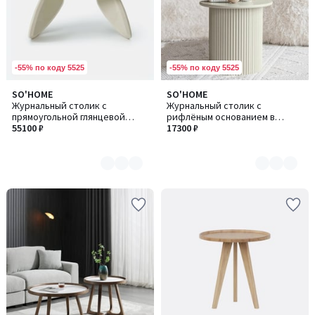
-55% по коду 5525
-55% по коду 5525
SO'HOME
SO'HOME
Количество
Количество
Журнальный столик с
Журнальный столик с
цветов:
цветов:
прямоугольной глянцевой
рифлёным основанием в
2
5
столешницей
55100 ₽
пастельном цвете
17300 ₽