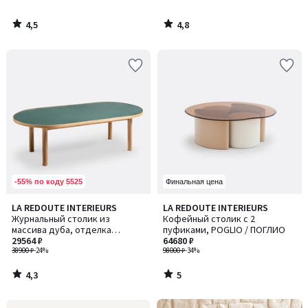
4,5
4,8
/
/
5
5
-55% по коду 5525
Финальная цена
4,3
5
LA REDOUTE INTERIEURS
LA REDOUTE INTERIEURS
/ 5
/
Журнальный столик из
Кофейный столик с 2
5
массива дуба, отделка
пуфиками, POGLIO / ПОГЛИО
шпоном и стеклом, Evergreen /
29564 ₽
64680 ₽
Эвергрин
38900 ₽
-24%
98000 ₽
-34%
4,3
5
/
/
5
5
Ближе,