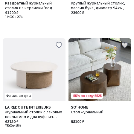
Квадратный журнальный
Круглый журнальный столик,
столик из керамики "под
массив бука, диаметр 94 см,
мрамор", ALCANA / АЛКАНА
91200 ₽
COLOQUO / КОЛОКУО
23900 ₽
114000 ₽
-20%
-55% по коду 5525
Финальная цена
LA REDOUTE INTERIEURS
SO'HOME
Журнальный столик с лаковым
Стол журнальный
покрытием и два пуфа из
текстурированной ткани, JEN
63750 ₽
98100 ₽
/ ДЖЕН
75000 ₽
-15%