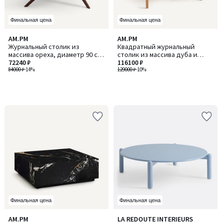
Финальная цена
Финальная цена
AM.PM
AM.PM
Журнальный столик из
Квадратный журнальный
массива ореха, диаметр 90 см,
столик из массива дуба и
MARICIELO / МАРИСИЕЛО
72240 ₽
шпона, 2 выдвижных ящика,
116100 ₽
84000 ₽
-14%
SANARA / САНАРА
129000 ₽
-10%
Финальная цена
Финальная цена
AM.PM
LA REDOUTE INTERIEURS