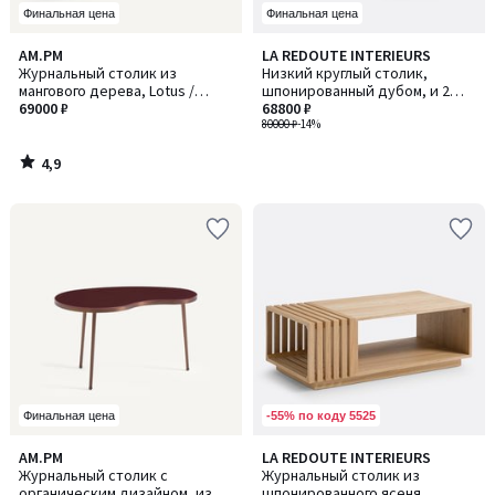
Финальная цена
Финальная цена
4,9
AM.PM
LA REDOUTE INTERIEURS
/ 5
Журнальный столик из
Низкий круглый столик,
мангового дерева, Lotus /
шпонированный дубом, и 2
Лотус
69000 ₽
пуфа, JEN / ДЖЕН
68800 ₽
80000 ₽
-14%
4,9
/
5
-55% по коду 5525
Финальная цена
4
AM.PM
LA REDOUTE INTERIEURS
/
Журнальный столик с
Журнальный столик из
5
органическим дизайном, из
шпонированного ясеня,