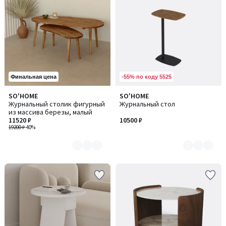
-55% по коду 5525
Финальная цена
SO'HOME
SO'HOME
Количество
Количество
Журнальный столик фигурный
Журнальный стол
цветов:
цветов:
из массива березы, малый
4
4
11520 ₽
10500 ₽
19200 ₽
-40%