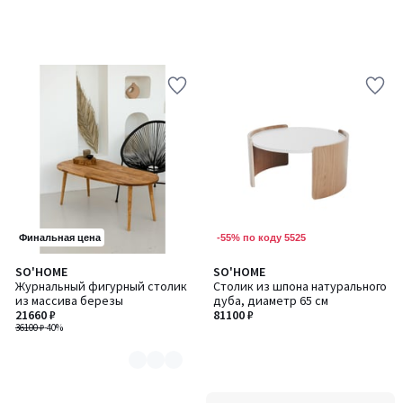
-55% по коду 5525
Финальная цена
SO'HOME
SO'HOME
Количество
Журнальный фигурный столик
Столик из шпона натурального
цветов:
из массива березы
дуба, диаметр 65 см
4
21660 ₽
81100 ₽
36100 ₽
-40%