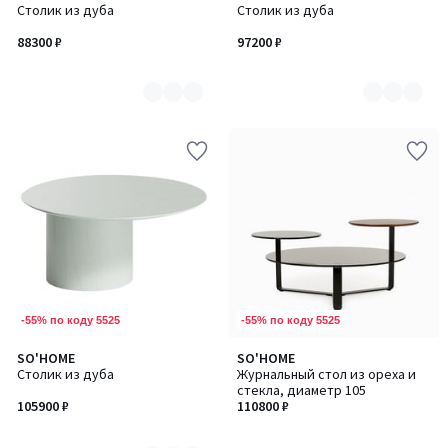
Столик из дуба
Столик из дуба
цветов:
цветов:
7
7
88300 ₽
97200 ₽
-55% по коду 5525
-55% по коду 5525
SO'HOME
SO'HOME
Количество
Столик из дуба
Журнальный стол из ореха и
цветов:
стекла, диаметр 105
7
105900 ₽
110800 ₽