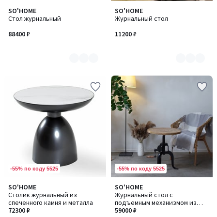
SO'HOME
SO'HOME
Количество
Количество
Стол журнальный
Журнальный стол
цветов:
цветов:
2
2
88400 ₽
11200 ₽
-55% по коду 5525
-55% по коду 5525
5
SO'HOME
SO'HOME
/
Столик журнальный из
Журнальный стол с
5
спеченного камня и металла
подъемным механизмом из
72300 ₽
массива манго и металла
59000 ₽