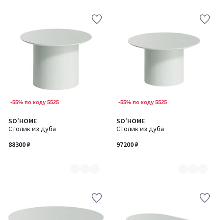
-55% по коду 5525
-55% по коду 5525
SO'HOME
SO'HOME
Количество
Количество
Столик из дуба
Столик из дуба
цветов:
цветов:
7
7
88300 ₽
97200 ₽