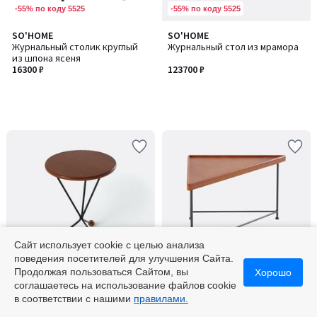
-55% по коду 5525
-55% по коду 5525
SO'HOME
SO'HOME
Журнальный столик круглый
Журнальный стол из мрамора
из шпона ясеня
16300 ₽
123700 ₽
Сайт использует cookie с целью анализа
поведения посетителей для улучшения Сайта.
-55% по коду 5525
-55% по коду 5525
Продолжая пользоваться Сайтом, вы
Хорошо
соглашаетесь на использование файлов cookie
SO'HOME
SO'HOME
Количество
в соответствии с нашими
правилами.
Журнальный столик с
Журнальный столик с
цветов:
деревянной столешницей и
треугольной столешницей