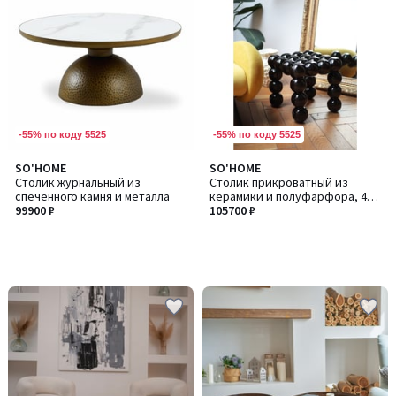
-55% по коду 5525
-55% по коду 5525
SO'HOME
SO'HOME
Столик журнальный из
Столик прикроватный из
спеченного камня и металла
керамики и полуфарфора, 40
99900 ₽
см
105700 ₽