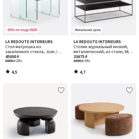
-55% по коду 5525
Финальная цена
4,5
4,7
LA REDOUTE INTERIEURS
LA REDOUTE INTERIEURS
/ 5
/ 5
Стол-матрешка из
Столик журнальный низкий,
закаленного стекла, Joan /
металлический, из стали, Miva
Джоан
45000 ₽
/ Мива
33675 ₽
60000 ₽
-25%
44900 ₽
-25%
4,5
4,7
/
/
5
5