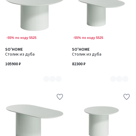
-55% по коду 5525
-55% по коду 5525
SO'HOME
SO'HOME
Количество
Количество
Столик из дуба
Столик из дуба
цветов:
цветов:
7
7
105900 ₽
82300 ₽