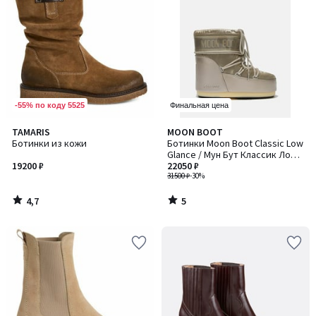
-55% по коду 5525
Финальная цена
4,7
5
TAMARIS
MOON BOOT
/ 5
/
Ботинки из кожи
Ботинки Moon Boot Classic Low
5
Glance / Мун Бут Классик Лоу
19200 ₽
Гланс
22050 ₽
31500 ₽
-30%
4,7
5
/
/
5
5