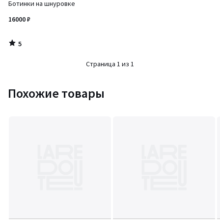
/
Ботинки на шнуровке
5
16000 ₽
5
/
5
Страница 1 из 1
Похожие товары