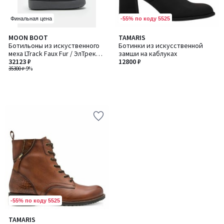
-55% по коду 5525
Финальная цена
MOON BOOT
TAMARIS
Ботильоны из искуственного
Ботинки из искусственной
меха LTrack Faux Fur / ЭлТрек
замши на каблуках
Фо Фер
32123 ₽
12800 ₽
35300 ₽
-9%
-55% по коду 5525
5
TAMARIS