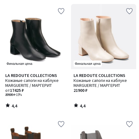
Финальная цена
Финальная цена
4,4
4,4
LA REDOUTE COLLECTIONS
LA REDOUTE COLLECTIONS
/ 5
/ 5
Кожаные сапоги на каблуке
Кожаные сапоги на каблуке
MARGUERITE / МАРГЕРИТ
MARGUERITE / МАРГЕРИТ
от
17425 ₽
21900 ₽
20500 ₽
-15%
4,4
4,4
/
/
5
5