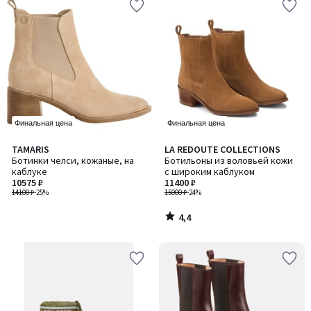
Финальная цена
Финальная цена
4,4
TAMARIS
LA REDOUTE COLLECTIONS
/ 5
Ботинки челси, кожаные, на
Ботильоны из воловьей кожи
каблуке
с широким каблуком
10575 ₽
11400 ₽
14100 ₽
-25%
15000 ₽
-24%
4,4
/
5