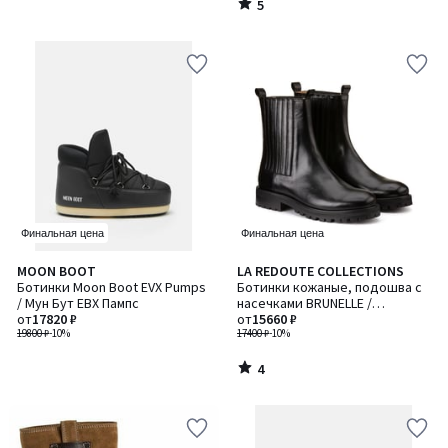
5
/
5
Финальная цена
Финальная цена
4
MOON BOOT
LA REDOUTE COLLECTIONS
/
Ботинки Moon Boot EVX Pumps
Ботинки кожаные, подошва с
5
/ Мун Бут ЕВХ Пампс
насечками BRUNELLE /
от
17820 ₽
БРЮНЕЛЬ
от
15660 ₽
19800 ₽
-10%
17400 ₽
-10%
4
/
5