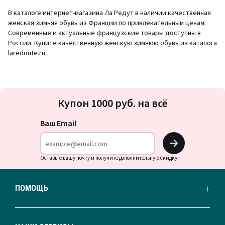
В каталоге интернет-магазина Ла Редут в наличии качественная
женская зимняя обувь из Франции по привлекательным ценам.
Современные и актуальные французские товары доступны в
России. Купите качественную женскую зимнюю обувь из каталога
laredoute.ru.
Подписка
Купон 1000 руб. на всё
на
новости
Ваш Email
OK
Оставьте вашу почту и получите дополнительную скидку
ПОМОЩЬ