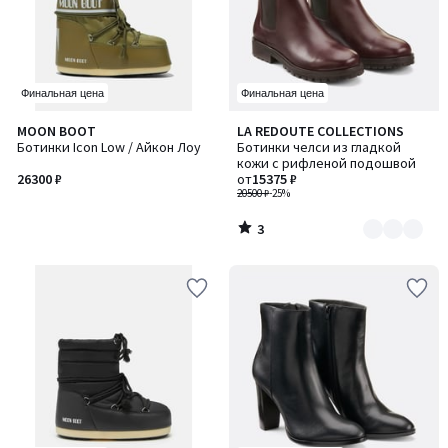
Финальная цена
Финальная цена
3
MOON BOOT
LA REDOUTE COLLECTIONS
Количество
/
Ботинки Icon Low / Айкон Лоу
Ботинки челси из гладкой
цветов:
5
кожи с рифленой подошвой
2
26300 ₽
от
15375 ₽
20500 ₽
-25%
3
/
5