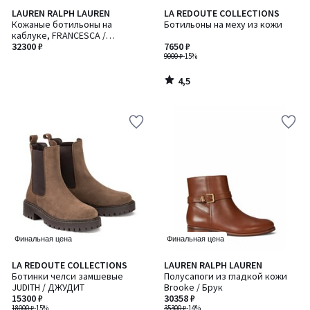
4,5
LAUREN RALPH LAUREN
LA REDOUTE COLLECTIONS
/ 5
Кожаные ботильоны на
Ботильоны на меху из кожи
каблуке, FRANCESCA /
ФРАНЦЕСКА
32300 ₽
7650 ₽
9000 ₽
-15%
4,5
/
5
Финальная цена
Финальная цена
4,3
3
LA REDOUTE COLLECTIONS
LAUREN RALPH LAUREN
/ 5
/
Ботинки челси замшевые
Полусапоги из гладкой кожи
5
JUDITH / ДЖУДИТ
Brooke / Брук
15300 ₽
30358 ₽
18000 ₽
-15%
35300 ₽
-14%