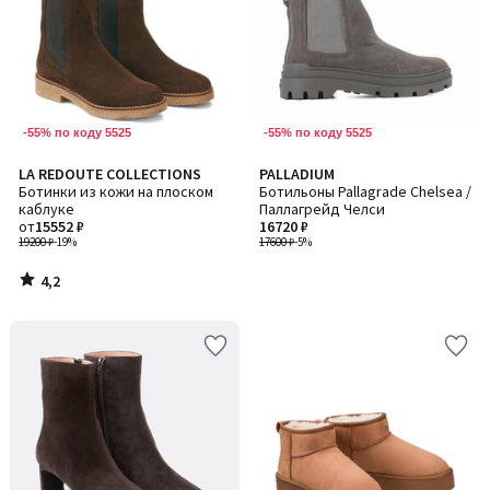
-55% по коду 5525
-55% по коду 5525
4,2
LA REDOUTE COLLECTIONS
PALLADIUM
/ 5
Ботинки из кожи на плоском
Ботильоны Pallagrade Chelsea /
каблуке
Паллагрейд Челси
от
15552 ₽
16720 ₽
19200 ₽
-19%
17600 ₽
-5%
4,2
/
5