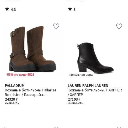
4,3
3
/
/
5
5
-55% по коду 5525
Финальная цена
PALLADIUM
LAUREN RALPH LAUREN
Кожаные ботильоны Pallarise
Кожаные ботильоны, HARPHER
Roadster / Палларайз
/ ХАРПЕР
Роадстер
24320 ₽
27193 ₽
25600 ₽
-5%
38300 ₽
-29%