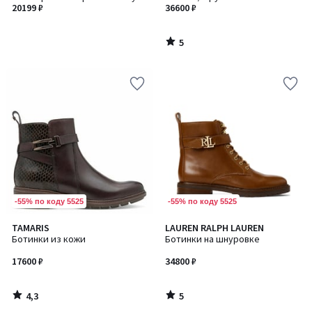
20199 ₽
36600 ₽
5
/
5
-55% по коду 5525
-55% по коду 5525
4,3
5
TAMARIS
LAUREN RALPH LAUREN
/ 5
/
Ботинки из кожи
Ботинки на шнуровке
5
17600 ₽
34800 ₽
4,3
5
/
/
5
5