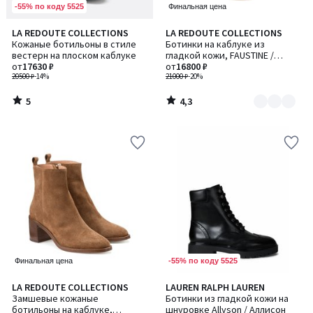
-55% по коду 5525
Финальная цена
5
4,3
LA REDOUTE COLLECTIONS
LA REDOUTE COLLECTIONS
Количество
/
/ 5
Кожаные ботильоны в стиле
Ботинки на каблуке из
цветов:
5
вестерн на плоском каблуке
гладкой кожи, FAUSTINE /
2
от
17630 ₽
ФОСТИН
от
16800 ₽
20500 ₽
-14%
21000 ₽
-20%
5
4,3
/
/
5
5
-55% по коду 5525
Финальная цена
4,6
2
LA REDOUTE COLLECTIONS
LAUREN RALPH LAUREN
Количество
/ 5
/
Замшевые кожаные
Ботинки из гладкой кожи на
цветов:
5
ботильоны на каблуке,
шнуровке Allyson / Аллисон