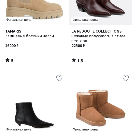
Финальная цена
Финальная цена
5
1,5
TAMARIS
LA REDOUTE COLLECTIONS
/
/ 5
Замшевые ботинки челси
Кожаные полусапоги в стиле
5
вестерн
16000 ₽
22500 ₽
5
1,5
/
/
5
5
Финальная цена
Финальная цена