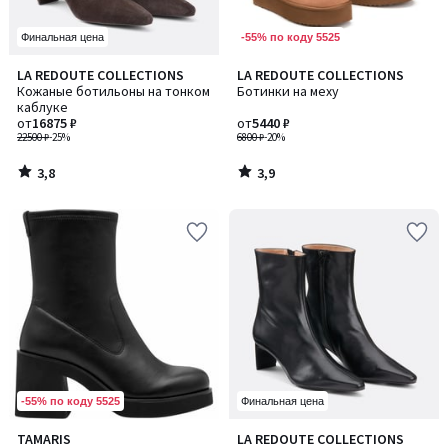
-55% по коду 5525
Финальная цена
3,8
3,9
LA REDOUTE COLLECTIONS
LA REDOUTE COLLECTIONS
/ 5
/ 5
Кожаные ботильоны на тонком
Ботинки на меху
каблуке
от
16875 ₽
от
5440 ₽
22500 ₽
-25%
6800 ₽
-20%
3,8
3,9
/
/
5
5
-55% по коду 5525
Финальная цена
4,7
TAMARIS
LA REDOUTE COLLECTIONS