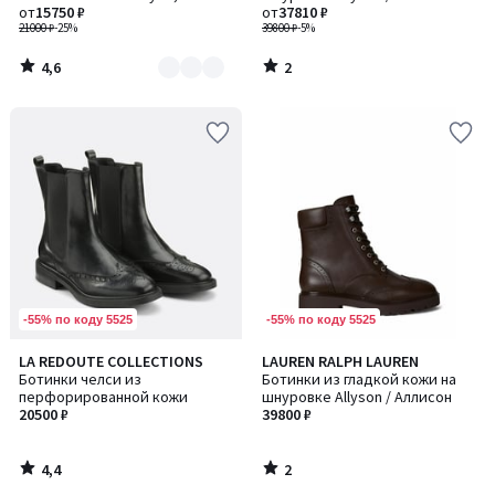
2
FAUSTINE / ФОСТИН
от
15750 ₽
от
37810 ₽
21000 ₽
-25%
39800 ₽
-5%
4,6
2
/
/
5
5
-55% по коду 5525
-55% по коду 5525
4,4
2
LA REDOUTE COLLECTIONS
LAUREN RALPH LAUREN
/ 5
/
Ботинки челси из
Ботинки из гладкой кожи на
5
перфорированной кожи
шнуровке Allyson / Аллисон
20500 ₽
39800 ₽
4,4
2
/
/
5
5