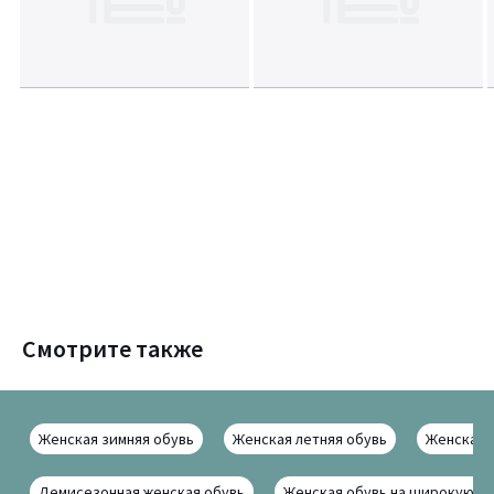
Смотрите также
Женская зимняя обувь
Женская летняя обувь
Женская 
Демисезонная женская обувь
Женская обувь на широкую но