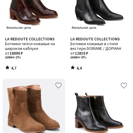
Финальная цена
Финальная цена
4,7
4,4
LA REDOUTE COLLECTIONS
LA REDOUTE COLLECTIONS
/ 5
/ 5
Ботинки челси кожаные на
Ботинки кожаные в стиле
широком каблуке
вестерн DORIANE / ДОРИАН
от
18000 ₽
от
12810 ₽
22500 ₽
-20%
21000 ₽
-39%
4,7
4,4
/
/
5
5