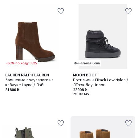
-55% по коду 5525
Финальная цена
LAUREN RALPH LAUREN
MOON BOOT
Замшевые полусапоги на
Ботильоны LTrack Low Nylon /
каблуке Layne / Лэйн
ЛТрэк Лоу Нилон
31800 ₽
23908 ₽
27800 ₽
-14%