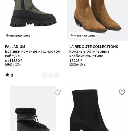
Финальная цена
Финальная цена
3
PALLADIUM
LA REDOUTE COLLECTIONS
Количество
/
Ботинки кожаные на широком
Кожаные ботильоны в
цветов:
5
каблуке
ковбойском стиле
2
от
11550 ₽
18225 ₽
16500 ₽
-30%
22500 ₽
-19%
3
/
5