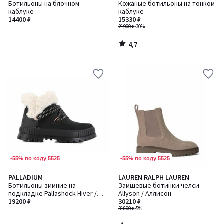
/ 5
Ботильоны на блочном
Кожаные ботильоны на тонком
каблуке
каблуке
14400 ₽
15330 ₽
21900 ₽
-30%
4,7
/
5
-55% по коду 5525
-55% по коду 5525
5
PALLADIUM
LAUREN RALPH LAUREN
/
Ботильоны зимние на
Замшевые ботинки челси
5
подкладке Pallashock Hiver /
Allyson / Аллисон
Паллашок Хайвер
19200 ₽
30210 ₽
31800 ₽
-5%