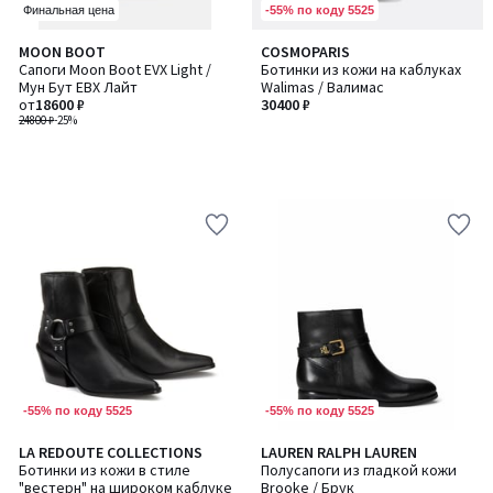
-55% по коду 5525
Финальная цена
MOON BOOT
COSMOPARIS
Сапоги Moon Boot EVX Light /
Ботинки из кожи на каблуках
Мун Бут ЕВХ Лайт
Walimas / Валимас
от
18600 ₽
30400 ₽
24800 ₽
-25%
-55% по коду 5525
-55% по коду 5525
5
LA REDOUTE COLLECTIONS
LAUREN RALPH LAUREN
/
Ботинки из кожи в стиле
Полусапоги из гладкой кожи
5
"вестерн" на широком каблуке
Brooke / Брук