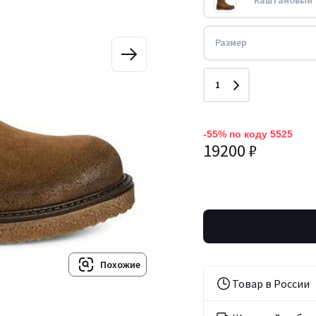
Каштановый
Размер
Количество
1
-55% по коду 5525
19200 ₽
Похожие
Товар в России