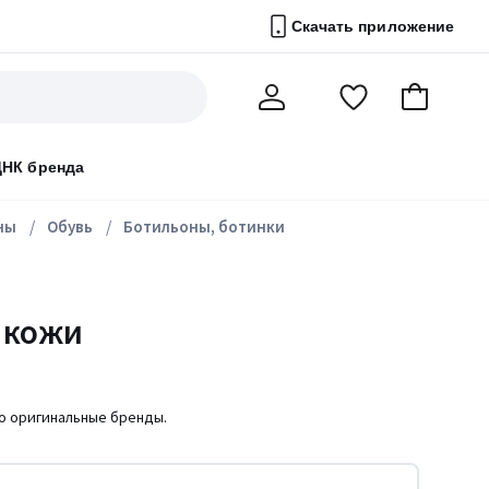
Скачать приложение
Перейти
В
Мой
в
корзину
счет
список
ДНК бренда
избранного
ны
Обувь
Ботильоны, ботинки
 кожи
ко оригинальные бренды.