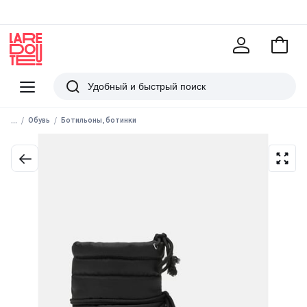
В
корзи
La
Redoute
Меню
Поиск
...
Обувь
Ботильоны, ботинки