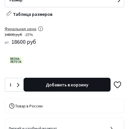
Размер
Таблица размеров
Финальная цена
24800 руб
-25%
18600 руб
от
Количество
Добавить в корзину
1
Товар в России
Легкий и удобный возврат