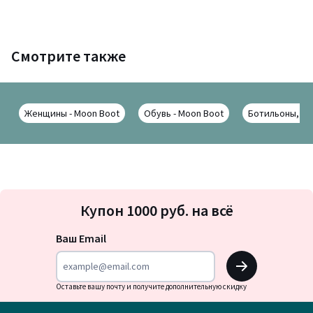
Смотрите также
Женщины - Moon Boot
Обувь - Moon Boot
Ботильоны, бо
Подписка
Купон 1000 руб. на всё
на
новости
Ваш Email
OK
Оставьте вашу почту и получите дополнительную скидку