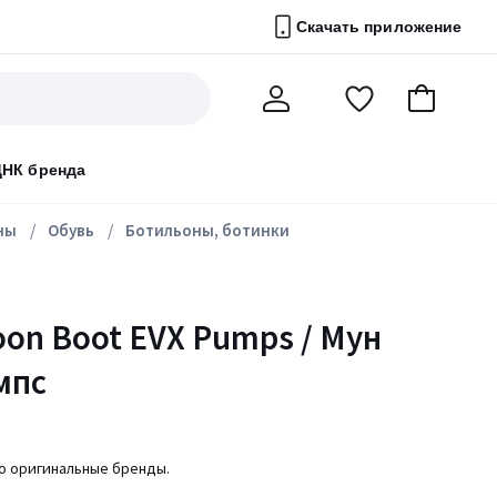
Скачать приложение
Перейти
В
Мой
в
корзину
счет
список
ДНК бренда
избранного
ны
Обувь
Ботильоны, ботинки
on Boot EVX Pumps / Мун
мпс
ко оригинальные бренды.