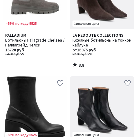
-55% по коду 5525
Финальная цена
3,8
PALLADIUM
LA REDOUTE COLLECTIONS
/ 5
Ботильоны Pallagrade Chelsea /
Кожаные ботильоны на тонком
Паллагрейд Челси
каблуке
16720 руб
от
16875 руб
17600 руб
-5%
22500 руб
-25%
3,8
/
5
-55% по коду 5525
Финальная цена