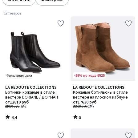
17 товаров
-55% по коду 5525
Финальная цена
4,4
5
LA REDOUTE COLLECTIONS
LA REDOUTE COLLECTIONS
/ 5
/
Ботинки кожаные в стиле
Кожаные ботильоны в стиле
5
вестерн DORIANE / ДОРИАН
вестерн на плоском каблуке
от
12810 руб
от
17630 руб
21000 руб
-39%
20500 руб
-14%
4,4
5
/
/
5
5