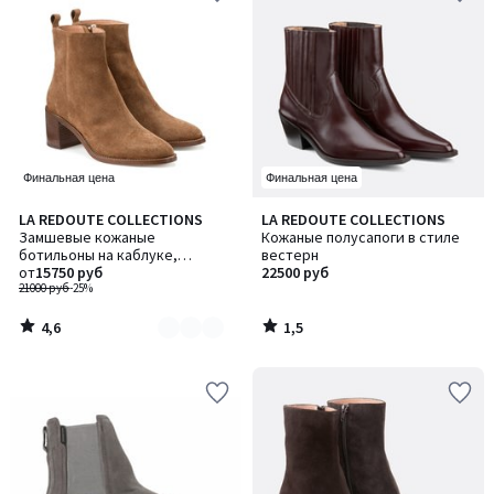
Финальная цена
Финальная цена
4,6
1,5
LA REDOUTE COLLECTIONS
LA REDOUTE COLLECTIONS
Количество
/ 5
/ 5
Замшевые кожаные
Кожаные полусапоги в стиле
цветов:
ботильоны на каблуке,
вестерн
2
FAUSTINE / ФОСТИН
от
15750 руб
22500 руб
21000 руб
-25%
4,6
1,5
/
/
5
5