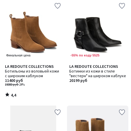
-55% по коду 5525
Финальная цена
4,4
LA REDOUTE COLLECTIONS
LA REDOUTE COLLECTIONS
/ 5
Ботильоны из воловьей кожи
Ботинки из кожи в стиле
с широким каблуком
"вестерн" на широком каблуке
11400 руб
20199 руб
15000 руб
-24%
4,4
/
5