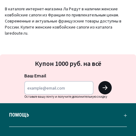
В каталоге интернет-магазина Ла Редут в наличии женские
ковбойские сапоги из Франции по привлекательным ценам.
Современные и актуальные французские товары доступны в
России. Купите женские ковбойские сапоги из каталога
laredoute.ru.
Подписка
Купон 1000 руб. на всё
на
новости
Ваш Email
OK
Оставьте вашу почту и получите дополнительную скидку
ПОМОЩЬ