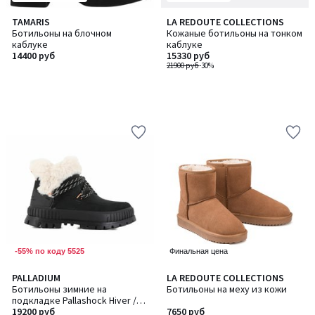
TAMARIS
LA REDOUTE COLLECTIONS
Ботильоны на блочном
Кожаные ботильоны на тонком
каблуке
каблуке
14400 руб
15330 руб
21900 руб
-30%
-55% по коду 5525
Финальная цена
4,5
PALLADIUM
LA REDOUTE COLLECTIONS
/ 5
Ботильоны зимние на
Ботильоны на меху из кожи
подкладке Pallashock Hiver /
Паллашок Хайвер
19200 руб
7650 руб