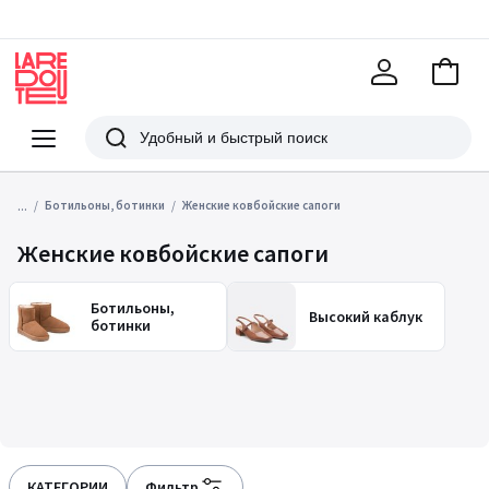
В
корзи
La
Redoute
Меню
Поиск
...
Ботильоны, ботинки
Женские ковбойские сапоги
Женские ковбойские сапоги
Ботильоны,
Высокий каблук
ботинки
КАТЕГОРИИ
Фильтр