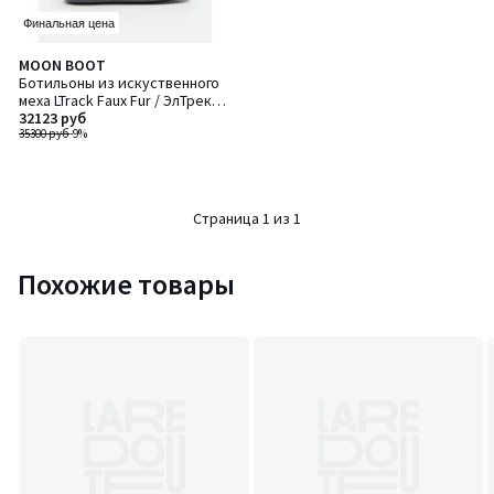
Финальная цена
MOON BOOT
Ботильоны из искуственного
меха LTrack Faux Fur / ЭлТрек
Фо Фер
32123 руб
35300 руб
-9%
Страница 1 из 1
Похожие товары