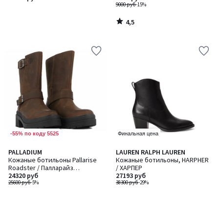
9000 руб
-15%
4,5
/
5
-55% по коду 5525
Финальная цена
PALLADIUM
LAUREN RALPH LAUREN
Кожаные ботильоны Pallarise
Кожаные ботильоны, HARPHER
Roadster / Палларайз
/ ХАРПЕР
Роадстер
24320 руб
27193 руб
25600 руб
-5%
38300 руб
-29%