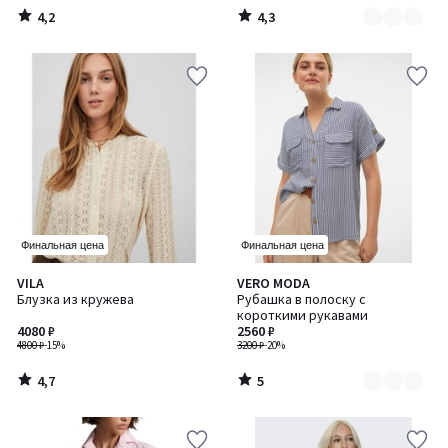
4,2
4,3
/
/
5
5
Финальная цена
Финальная цена
4,7
5
VILA
VERO MODA
Количество
/ 5
/
Блузка из кружева
Рубашка в полоску с
цветов:
5
короткими рукавами
2
4080 ₽
2560 ₽
4800 ₽
-15%
3200 ₽
-20%
4,7
5
/
/
5
5