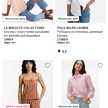
Финальная цена
Финальная цена
4,9
LA REDOUTE COLLECTIONS
POLO RALPH LAUREN
/ 5
Блузка с короткими рукавами
Рубашка из поплина, длинные
из английской вышивки
рукава
1980 ₽
17360 ₽
3000 ₽
-34%
24800 ₽
-30%
4,9
/
5
-55% по коду 5525
Финальная цена