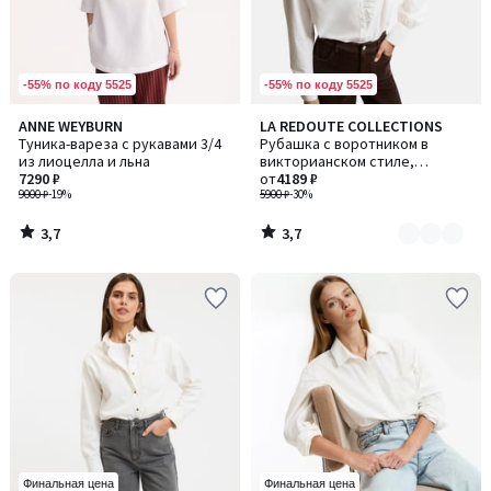
-55% по коду 5525
-55% по коду 5525
3,7
3,7
ANNE WEYBURN
LA REDOUTE COLLECTIONS
Количество
/ 5
/ 5
Туника-вареза с рукавами 3/4
Рубашка с воротником в
цветов:
из лиоцелла и льна
викторианском стиле,
2
7290 ₽
CHARLENE / ШАРЛЕН
от
4189 ₽
9000 ₽
-19%
5900 ₽
-30%
3,7
3,7
/
/
5
5
Финальная цена
Финальная цена