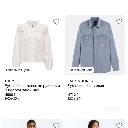
Финальная цена
Финальная цена
ONLY
JACK & JONES
Количество
Рубашка с длинными рукавами
Рубашка джинсовая
цветов:
и воротничком мао
2
4800 ₽
4712 ₽
6000 ₽
-20%
6200 ₽
-24%