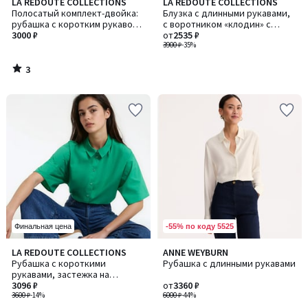
3
LA REDOUTE COLLECTIONS
LA REDOUTE COLLECTIONS
/
Полосатый комплект-двойка:
Блузка с длинными рукавами,
5
рубашка с коротким рукавом
с воротником «клодин» с
и шорты
3000 ₽
воланами, из хлопковой марли
от
2535 ₽
3900 ₽
-35%
3
/
5
-55% по коду 5525
Финальная цена
4,2
4,3
LA REDOUTE COLLECTIONS
ANNE WEYBURN
Количество
/ 5
/ 5
Рубашка с короткими
Рубашка с длинными рукавами
цветов:
рукавами, застежка на
2
пуговицы спереди
3096 ₽
от
3360 ₽
3600 ₽
-14%
6000 ₽
-44%