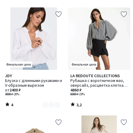
5
Финальная цена
Финальная цена
4
3,2
JDY
LA REDOUTE COLLECTIONS
Количество
/
/ 5
Блузка с длинными рукавами и
Рубашка с воротничком мао,
цветов:
5
V-образным вырезом
оверсайз, расцветка клетка
3
от
2400 ₽
виши, LISE / ЛИЗ
4860 ₽
3000 ₽
-20%
6000 ₽
-19%
4
3,2
/
/
5
5