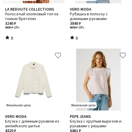
5
5
LA REDOUTE COLLECTIONS
VERO MODA
/
/
Полосатый хлопковый топ на
Рубашка в полоску с
5
5
тонких бретелях
длинными рукавами
3240 ₽
3840 ₽
3600 ₽
-10%
4800 ₽
-20%
5
5
/
/
5
5
Финальная цена
Финальная цена
5
VERO MODA
PEPE JEANS
/
Блузка с длинным рукавом из
Блузка с круглым вырезом и
5
английского шитья
рукавами с рюшами
4320 ₽
6461 ₽