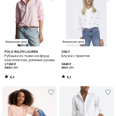
Финальная цена
Финальная цена
4,3
4,1
POLO RALPH LAUREN
ONLY
/ 5
/ 5
Рубашка из ткани оксфорд
Блузка с принтом
классическая, длинные рукава
17360 ₽
3840 ₽
24800 ₽
-30%
4800 ₽
-20%
4,3
4,1
/
/
5
5