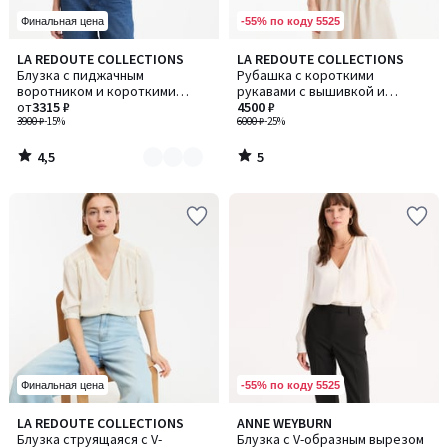
-55% по коду 5525
Финальная цена
4,5
5
LA REDOUTE COLLECTIONS
LA REDOUTE COLLECTIONS
Количество
/ 5
/
Блузка с пиджачным
Рубашка с короткими
цветов:
5
воротником и короткими
рукавами с вышивкой и
2
рукавами
от
3315 ₽
мережками
4500 ₽
3900 ₽
-15%
6000 ₽
-25%
4,5
5
/
/
5
5
-55% по коду 5525
Финальная цена
3,5
4
LA REDOUTE COLLECTIONS
ANNE WEYBURN
Количество
Количество
/ 5
/
Блузка струящаяся с V-
Блузка с V-образным вырезом
цветов:
цветов: