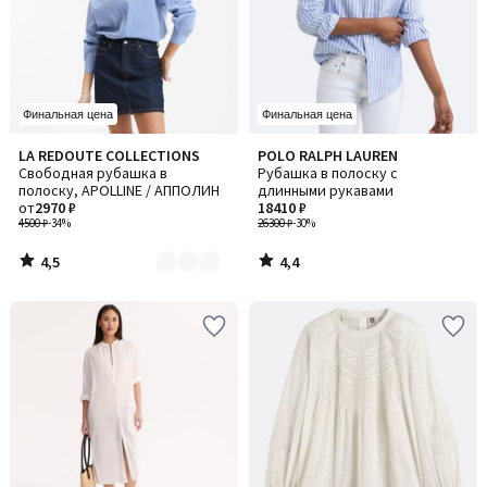
Финальная цена
Финальная цена
4,5
4,4
LA REDOUTE COLLECTIONS
POLO RALPH LAUREN
Количество
/ 5
/ 5
Свободная рубашка в
Рубашка в полоску с
цветов:
полоску, APOLLINE / АППОЛИН
длинными рукавами
3
от
2970 ₽
18410 ₽
4500 ₽
-34%
26300 ₽
-30%
4,5
4,4
/
/
5
5