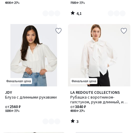
4800 ₽
-20%
7500 ₽
-35%
4,1
/
5
Финальная цена
Финальная цена
3
JDY
LA REDOUTE COLLECTIONS
Количество
/
Блуза с длинными рукавами
Рубашка с воротником-
цветов:
5
галстуком, рукав длинный, из
2
от
2560 ₽
хлопка
от
3840 ₽
3200 ₽
-35%
4800 ₽
-20%
3
/
5