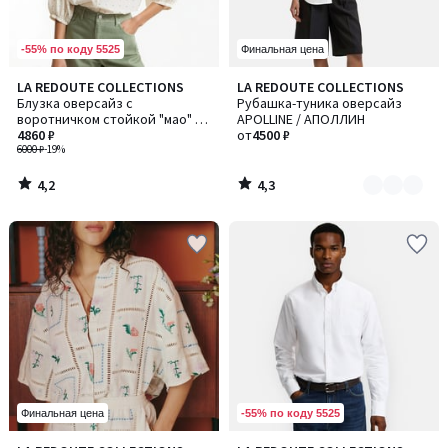
-55% по коду 5525
Финальная цена
4,2
4,3
LA REDOUTE COLLECTIONS
LA REDOUTE COLLECTIONS
Количество
/ 5
/ 5
Блузка оверсайз с
Рубашка-туника оверсайз
цветов:
воротничком стойкой "мао" из
APOLLINE / АПОЛЛИН
2
хлопка с вышивкой, BERTHE /
4860 ₽
от
4500 ₽
БЕРТЕ
6000 ₽
-19%
4,2
4,3
/
/
5
5
-55% по коду 5525
Финальная цена