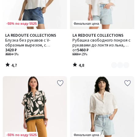
-55% по коду 5525
Финальная цена
4,7
4,8
LA REDOUTE COLLECTIONS
LA REDOUTE COLLECTIONS
Количество
/ 5
/ 5
Блузка без рукавов с V-
Рубашка свободного покроя с
цветов:
образным вырезом, с
рукавами до локтя из льна,
3
вышивкой
3420 ₽
AMBER / ЭМБЕР
от
5460 ₽
3600 ₽
-5%
6000 ₽
-25%
4,7
4,8
/
/
5
5
-55% по коду 5525
Финальная цена