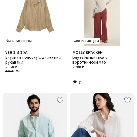
Финальная цена
Финальная цена
3
VERO MODA
MOLLY BRACKEN
/
Блузка в полоску с длинными
Блуза из шиться с
5
рукавами
воротничком мао
3060 ₽
7200 ₽
3600 ₽
-15%
3
/
5