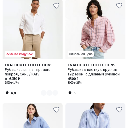
-55% по коду 5525
Финальная цена
4,8
5
LA REDOUTE COLLECTIONS
LA REDOUTE COLLECTIONS
Количество
/ 5
/
Рубашка льняная прямого
Рубашка в клетку с круглым
цветов:
5
покроя, CARL / КАРЛ
вырезом, с длинным рукавом
5
от
6450 ₽
4500 ₽
7500 ₽
-14%
6000 ₽
-25%
4,8
5
/
/
5
5