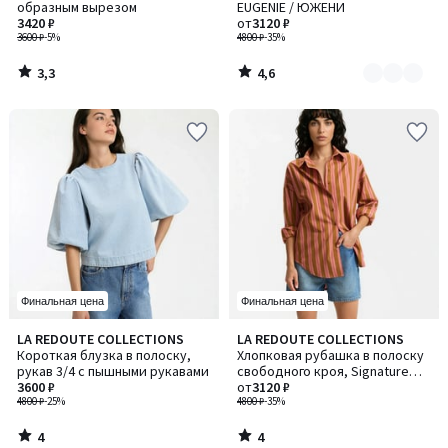
образным вырезом
EUGENIE / ЮЖЕНИ
2
3420 ₽
от
3120 ₽
3600 ₽
-5%
4800 ₽
-35%
3,3
4,6
/
/
5
5
Финальная цена
Финальная цена
4
4
LA REDOUTE COLLECTIONS
LA REDOUTE COLLECTIONS
/
/
Короткая блузка в полоску,
Хлопковая рубашка в полоску
5
5
рукав 3/4 с пышными рукавами
свободного кроя, Signature
3600 ₽
APOLLINE / АПОЛЛИН
от
3120 ₽
4800 ₽
-25%
4800 ₽
-35%
4
4
/
/