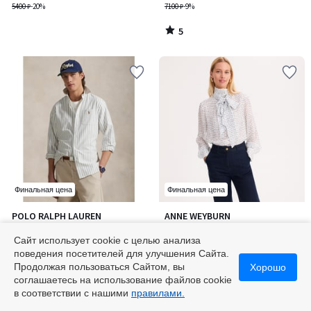
5400 ₽
-20%
7100 ₽
-9%
5
/
5
Финальная цена
Финальная цена
5
POLO RALPH LAUREN
ANNE WEYBURN
Количество
/
Оксфордская рубашка в
Блузка с воротником-бантом
цветов:
5
полоску Custom Fit / Кастом
(лавальер) в горошек и
Сайт использует cookie с целью анализа
2
Фит
от
18600 ₽
длинными рукавами
7200 ₽
поведения посетителей для улучшения Сайта.
24800 ₽
-25%
9000 ₽
-20%
Продолжая пользоваться Сайтом, вы
Хорошо
соглашаетесь на использование файлов cookie
5
/
в соответствии с нашими
правилами.
5