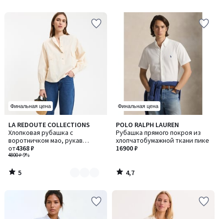
5
5
Финальная цена
Финальная цена
5
4,7
LA REDOUTE COLLECTIONS
POLO RALPH LAUREN
Количество
/
/ 5
Хлопковая рубашка с
Рубашка прямого покроя из
цветов:
5
воротничком мао, рукав
хлопчатобумажной ткани пике
2
длинный
от
4368 ₽
16900 ₽
4800 ₽
-9%
5
4,7
/
/
5
5