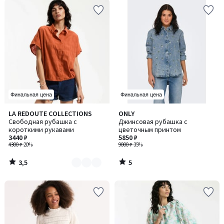
Финальная цена
Финальная цена
3,5
5
LA REDOUTE COLLECTIONS
ONLY
Количество
/ 5
/
Свободная рубашка с
Джинсовая рубашка с
цветов:
5
короткими рукавами
цветочным принтом
2
3440 ₽
5850 ₽
4300 ₽
-20%
9000 ₽
-35%
3,5
5
/
/
5
5