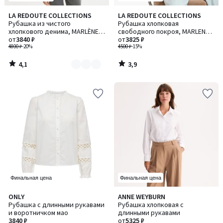
4,1
3,9
LA REDOUTE COLLECTIONS
LA REDOUTE COLLECTIONS
Количество
/ 5
/ 5
Рубашка из чистого
Рубашка хлопковая
цветов:
хлопкового денима, MARLÈNE /
свободного покроя, MARLENE /
2
МАРЛЕН
от
3840 ₽
МАРЛЕН
от
3825 ₽
4800 ₽
-20%
4500 ₽
-15%
4,1
3,9
/
/
5
5
Финальная цена
Финальная цена
4,1
ONLY
ANNE WEYBURN
Количество
Количество
/ 5
Рубашка с длинными рукавами
Рубашка хлопковая с
цветов:
цветов:
и воротничком мао
длинными рукавами
2
2
3840 ₽
от
5325 ₽