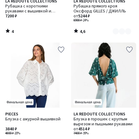
4
4,6
LA REDOUTE COLLECTIONS
LA REDOUTE COLLECTIONS
Количество
/
/ 5
Рубашка с короткими
Рубашка прямого кроя
цветов:
5
рукавами с вышивкой и
Оксфорд GILLES / ДЖИЛЛЬ
2
мережками
7200 ₽
от
5244 ₽
6900 ₽
-24%
4
4,6
/
/
5
5
Финальная цена
Финальная цена
PIECES
LA REDOUTE COLLECTIONS
Блузка с ажурной вышивкой
Блузка в горошек с круглым
вырезом и пышными рукавами
3840 ₽
от
4514 ₽
4800 ₽
-20%
7400 ₽
-39%