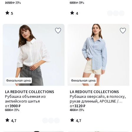
16500 ₽
-35%
6000 ₽
-39%
5
4
/
/
5
5
Финальная цена
Финальная цена
4,7
4,7
LA REDOUTE COLLECTIONS
LA REDOUTE COLLECTIONS
Количество
/ 5
/ 5
Рубашка объемная из
Рубашка оверсайз, в полоску,
цветов:
английского шитья
рукав длинный, APOLLINE /
3
от
3900 ₽
АПОЛЛИН
от
3120 ₽
6000 ₽
-35%
4800 ₽
-35%
4,7
4,7
/
/
5
5