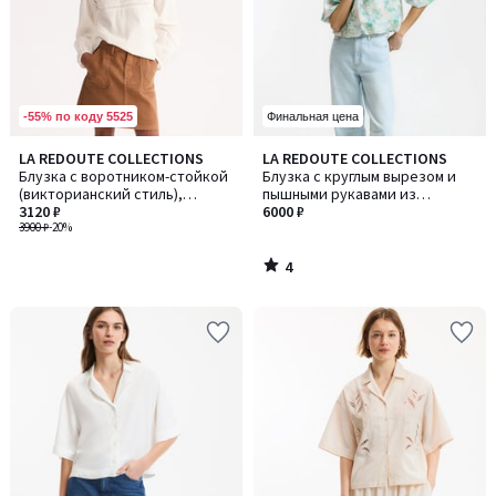
-55% по коду 5525
Финальная цена
4
LA REDOUTE COLLECTIONS
LA REDOUTE COLLECTIONS
/
Блузка с воротником-стойкой
Блузка с круглым вырезом и
5
(викторианский стиль),
пышными рукавами из
длинными рукавами и
3120 ₽
набивной ткани с цветочным
6000 ₽
вышитыми деталями
3900 ₽
-20%
рисунком
4
/
5