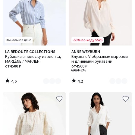
-55% по коду 5525
Финальная цена
4,6
4,2
LA REDOUTE COLLECTIONS
ANNE WEYBURN
Количество
Количество
/ 5
/ 5
Рубашка в полоску из хлопка,
Блузка с V-образным вырезом
цветов:
цветов:
MARLÈNE / МАРЛЕН
и длинными рукавами
2
2
от
4500 ₽
от
4560 ₽
6000 ₽
-30%
4,6
4,2
/
/
5
5