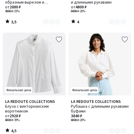
5
образным вырезом и
и длинными рукавами
2
2
короткими рукавами
от
2880 ₽
от
4800 ₽
3600 ₽
-25%
6000 ₽
-20%
3,5
4
/
/
5
5
Финальная цена
Финальная цена
4,5
LA REDOUTE COLLECTIONS
LA REDOUTE COLLECTIONS
Количество
Количество
/ 5
Блуза с викторианским
Рубашка с длинными рукавами
цветов:
цветов:
воротником
буфами
2
2
от
2928 ₽
3840 ₽
4800 ₽
-39%
4800 ₽
-20%
4,5
/