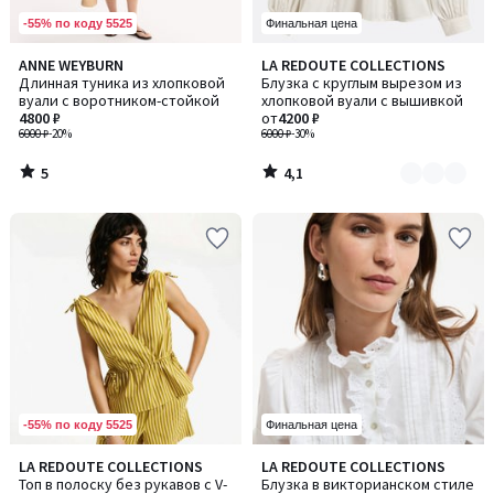
-55% по коду 5525
Финальная цена
5
4,1
ANNE WEYBURN
LA REDOUTE COLLECTIONS
Количество
/
/ 5
Длинная туника из хлопковой
Блузка с круглым вырезом из
цветов:
5
вуали с воротником-стойкой
хлопковой вуали с вышивкой
2
4800 ₽
от
4200 ₽
6000 ₽
-20%
6000 ₽
-30%
5
4,1
/
/
5
5
-55% по коду 5525
Финальная цена
3,3
4,6
LA REDOUTE COLLECTIONS
LA REDOUTE COLLECTIONS
Количество
/ 5
/ 5
Топ в полоску без рукавов с V-
Блузка в викторианском стиле
цветов: