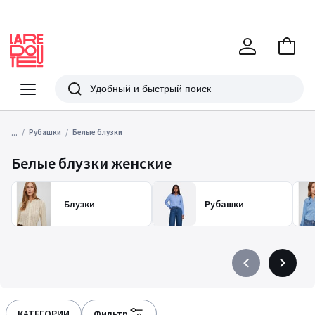
В
корзи
La
Redoute
Меню
Поиск
...
Рубашки
Белые блузки
Белые блузки женские
Блузки
Рубашки
Précédent
Suivant
-
-
défiler
défiler
à
à
КАТЕГОРИИ
Фильтр