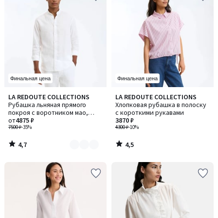
Финальная цена
Финальная цена
4,7
4,5
LA REDOUTE COLLECTIONS
LA REDOUTE COLLECTIONS
Количество
/ 5
/ 5
Рубашка льняная прямого
Хлопковая рубашка в полоску
цветов:
покроя с воротником мао,
с короткими рукавами
6
AURELE / АУРЕЛЬ
от
4875 ₽
3870 ₽
7500 ₽
-35%
4300 ₽
-10%
4,7
4,5
/
/
5
5