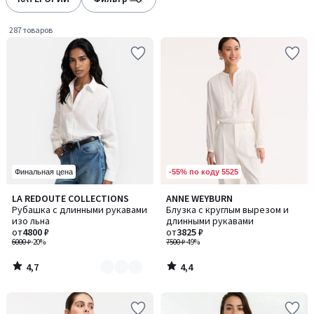
gauche
droite
287 товаров
-55% по коду 5525
Финальная цена
4,7
4,4
LA REDOUTE COLLECTIONS
ANNE WEYBURN
Количество
/ 5
/ 5
Рубашка с длинными рукавами
Блузка с круглым вырезом и
цветов:
изо льна
длинными рукавами
3
от
4800 ₽
от
3825 ₽
6000 ₽
-20%
7500 ₽
-49%
4,7
4,4
/
/
5
5