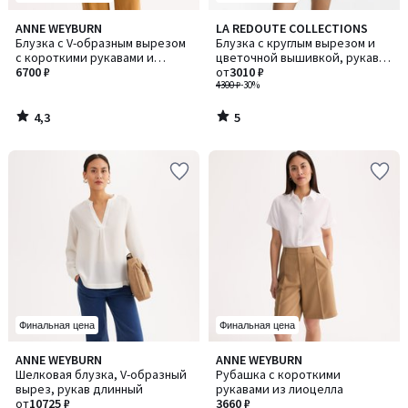
4,3
5
ANNE WEYBURN
LA REDOUTE COLLECTIONS
/ 5
/
Блузка с V-образным вырезом
Блузка с круглым вырезом и
5
с короткими рукавами и
цветочной вышивкой, рукава
графическим принтом
6700 ₽
длиной 3/4
от
3010 ₽
4300 ₽
-30%
4,3
5
/
/
5
5
Финальная цена
Финальная цена
5
4
ANNE WEYBURN
ANNE WEYBURN
Количество
/
/
Шелковая блузка, V-образный
Рубашка с короткими
цветов:
5
5
вырез, рукав длинный
рукавами из лиоцелла
2
от
10725 ₽
3660 ₽