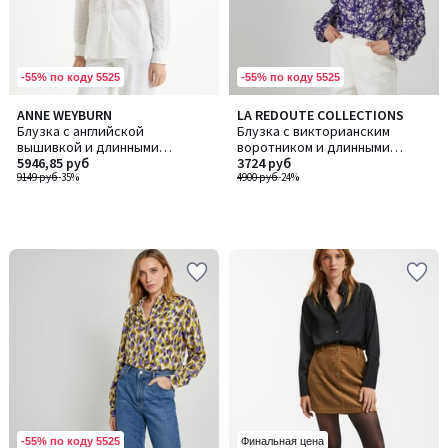
-55% по коду 5525
-55% по коду 5525
ANNE WEYBURN
LA REDOUTE COLLECTIONS
Блузка с английской
Блузка с викторианским
вышивкой и длинными
воротником и длинными
рукавами
5946,85 руб
рукавами
3724 руб
9149 руб
-35%
4900 руб
-24%
-55% по коду 5525
Финальная цена