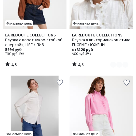
Финальная цена
Финальная цена
4,5
4,6
LA REDOUTE COLLECTIONS
LA REDOUTE COLLECTIONS
Количество
/ 5
/ 5
Блузка с воротником-стойкой
Блузка в викторианском стиле
цветов:
оверсайз, LISE / ЛИЗ
EUGENIE / ЮЖЕНИ
2
5994 руб
от
3120 руб
7400 руб
-19%
4800 руб
-35%
4,5
4,6
/
/
5
5
Финальная цена
Финальная цена