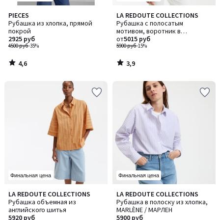
4,6
3,9
PIECES
LA REDOUTE COLLECTIONS
/ 5
/ 5
Рубашка из хлопка, прямой
Рубашка с полосатым
покрой
мотивом, воротник в
2925 руб
викторианском стиле,
от
5015 руб
4500 руб
-35%
CHARLÈNE / ШАРЛЕН
5900 руб
-15%
4,6
3,9
/
/
5
5
Финальная цена
Финальная цена
4,7
4,6
LA REDOUTE COLLECTIONS
LA REDOUTE COLLECTIONS
/ 5
/ 5
Рубашка объемная из
Рубашка в полоску из хлопка,
английского шитья
MARLÈNE / МАРЛЕН
5920 руб
5900 руб