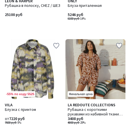
LEON & HARPER
ONLY
Рубашка в полоску, CHEZ / ШЕЗ
Блуза приталенная
25100 руб
5246 руб
6100 руб
-14%
-55% по коду 5525
Финальная цена
2,5
3
VILA
LA REDOUTE COLLECTIONS
/ 5
/
Блузка с принтом
Рубашка с короткими
5
рукавами из набивной ткани с
от
7220 руб
цветочным рисунком
3408 руб
7600 руб
-5%
4800 руб
-29%