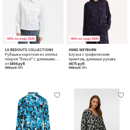
-55% по коду 5525
-55% по коду 5525
LA REDOUTE COLLECTIONS
ANNE WEYBURN
Рубашка короткая из хлопка
Блузка с графическим
покроя "бокси" с длинными
принтом, длинные рукава
рукавами
от
3894 руб
6675 руб
5900 руб
-34%
8900 руб
-25%