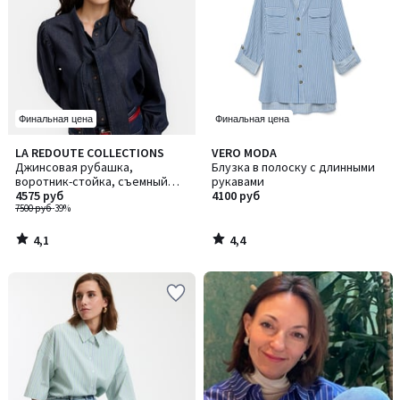
Финальная цена
Финальная цена
4,1
4,4
LA REDOUTE COLLECTIONS
VERO MODA
/ 5
/ 5
Джинсовая рубашка,
Блузка в полоску с длинными
воротник-стойка, съемный
рукавами
галстук-бант
4575 руб
4100 руб
7500 руб
-39%
4,1
4,4
/
/
5
5
-