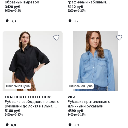
образным вырезом
графичным набивным
3420 руб
рисунком, рукав длинный
5112 руб
3600 руб
-5%
7200 руб
-29%
3,3
3,7
/
/
5
5
Финальная цена
Финальная цена
4,8
3,9
LA REDOUTE COLLECTIONS
VILA
/ 5
/ 5
Рубашка свободного покроя с
Рубашка приталенная с
рукавами до локтя из льна,
длинными рукавами
AMBER / ЭМБЕР
5180 руб
4590 руб
7400 руб
-30%
5400 руб
-15%
4,8
3,9
/
/