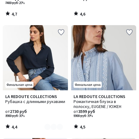
7400 руб
-20%
4,7
4,6
/
/
5
5
Финальная цена
Финальная цена
4,4
4,5
LA REDOUTE COLLECTIONS
LA REDOUTE COLLECTIONS
Количество
/ 5
/ 5
Рубашка с длинными рукавами
Романтичная блузка в
цветов:
полоску, EUGENE / ЮЖЕН
3
от
2730 руб
от
3599 руб
3900 руб
-30%
5900 руб
-39%
4,4
4,5
/
/
5
5