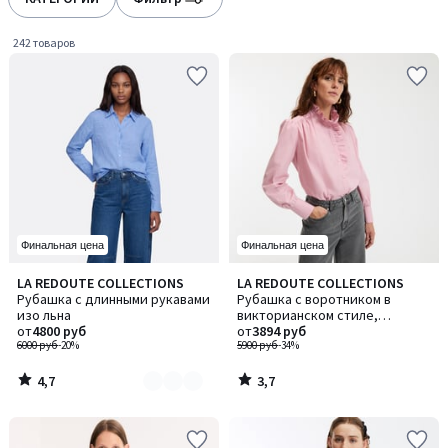
gauche
droite
242 товаров
Финальная цена
Финальная цена
4,7
3,7
LA REDOUTE COLLECTIONS
LA REDOUTE COLLECTIONS
Количество
/ 5
/ 5
Рубашка с длинными рукавами
Рубашка с воротником в
цветов:
изо льна
викторианском стиле,
3
от
4800 руб
CHARLENE / ШАРЛЕН
от
3894 руб
6000 руб
-20%
5900 руб
-34%
4,7
3,7
/
/
5
5