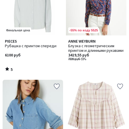
-55% по коду 5525
Финальная цена
5
PIECES
ANNE WEYBURN
/
Рубашка с принтом спереди
Блузка с геометрическим
5
принтом и длинными рукавами
6100 руб
3419,55 руб
7599 руб
-55%
5
/
5