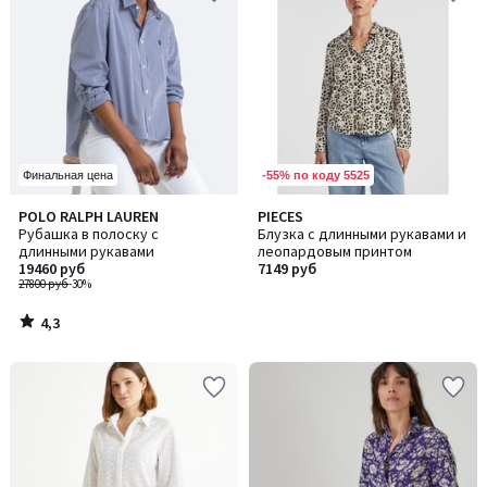
-55% по коду 5525
Финальная цена
4,3
POLO RALPH LAUREN
PIECES
/ 5
Рубашка в полоску с
Блузка с длинными рукавами и
длинными рукавами
леопардовым принтом
19460 руб
7149 руб
27800 руб
-30%
4,3
/
5