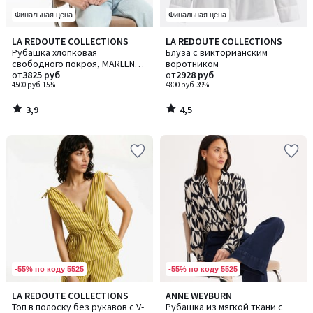
Финальная цена
Финальная цена
3,9
4,5
LA REDOUTE COLLECTIONS
LA REDOUTE COLLECTIONS
/ 5
/ 5
Рубашка хлопковая
Блуза с викторианским
свободного покроя, MARLENE /
воротником
МАРЛЕН
от
3825 руб
от
2928 руб
4500 руб
-15%
4800 руб
-39%
3,9
4,5
/
/
5
5
-55% по коду 5525
-55% по коду 5525
3,3
3,7
LA REDOUTE COLLECTIONS
ANNE WEYBURN
/ 5
/ 5
Топ в полоску без рукавов с V-
Рубашка из мягкой ткани с