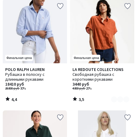
Финальная цена
Финальная цена
4,4
3,5
POLO RALPH LAUREN
LA REDOUTE COLLECTIONS
Количество
/ 5
/ 5
Рубашка в полоску с
Свободная рубашка с
цветов:
длинными рукавами
короткими рукавами
2
18410 руб
3440 руб
26300 руб
-30%
4300 руб
-20%
4,4
3,5
/
/
5
5