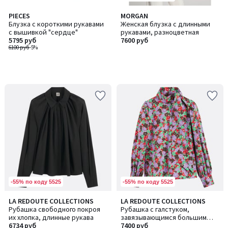
PIECES
MORGAN
Блузка с короткими рукавами
Женская блузка с длинными
с вышивкой "сердце"
рукавами, разноцветная
5795 руб
7600 руб
6100 руб
-5%
-55% по коду 5525
-55% по коду 5525
LA REDOUTE COLLECTIONS
LA REDOUTE COLLECTIONS
Рубашка свободного покроя
Рубашка с галстуком,
их хлопка, длинные рукава
завязывающимся большим
6734 руб
бантом, длинными рукавами с
7400 руб