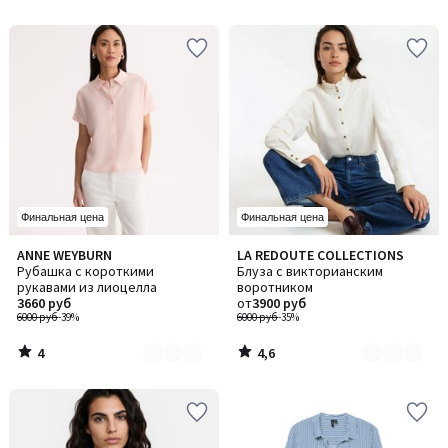
5
5
Финальная цена
Финальная цена
4
4,6
ANNE WEYBURN
LA REDOUTE COLLECTIONS
Количество
Количество
/
/ 5
Рубашка с короткими
Блуза с викторианским
цветов:
цветов:
5
рукавами из лиоцелла
воротником
2
3
3660 руб
от
3900 руб
6000 руб
-39%
6000 руб
-35%
4
4,6
/
/
5
5