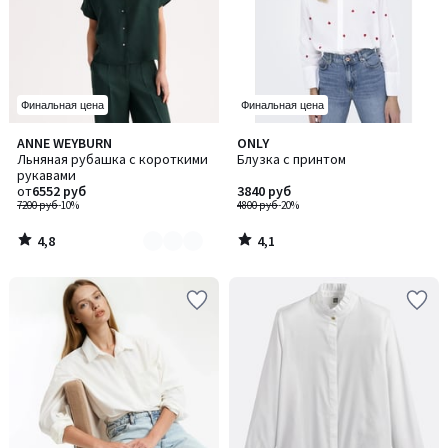
Финальная цена
Финальная цена
4,8
4,1
ANNE WEYBURN
ONLY
Количество
/ 5
/ 5
Льняная рубашка с короткими
Блузка с принтом
цветов:
рукавами
2
от
6552 руб
3840 руб
7200 руб
-10%
4800 руб
-20%
4,8
4,1
/
/
5
5