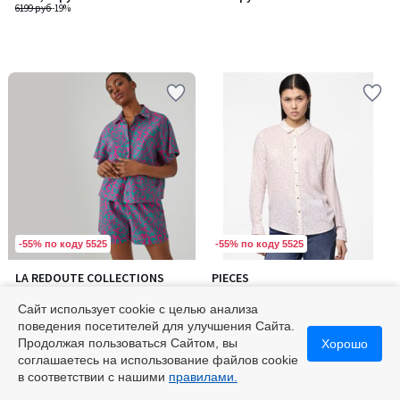
6199 руб
-19%
-55% по коду 5525
-55% по коду 5525
4,7
LA REDOUTE COLLECTIONS
PIECES
/ 5
Рубашка из хлопка и льна с
Рубашка в горошек
цветочным принтом
Сайт использует cookie с целью анализа
6199 руб
6099 руб
поведения посетителей для улучшения Сайта.
Продолжая пользоваться Сайтом, вы
Хорошо
соглашаетесь на использование файлов cookie
4,7
/
в соответствии с нашими
правилами.
5