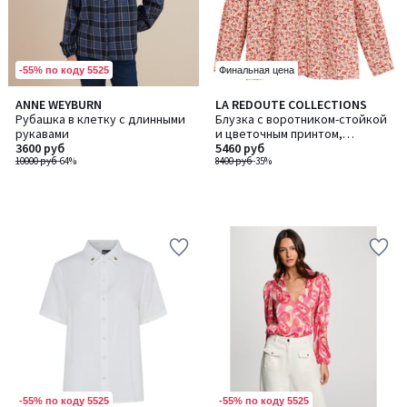
-55% по коду 5525
Финальная цена
ANNE WEYBURN
LA REDOUTE COLLECTIONS
Рубашка в клетку с длинными
Блузка с воротником-стойкой
рукавами
и цветочным принтом,
3600 руб
длинные рукава
5460 руб
10000 руб
-64%
8400 руб
-35%
-55% по коду 5525
-55% по коду 5525