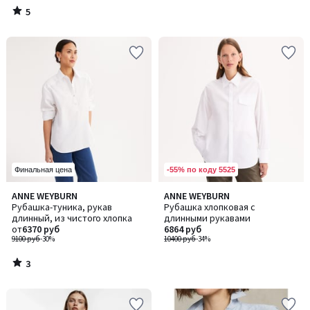
5
/
5
-55% по коду 5525
Финальная цена
3
ANNE WEYBURN
ANNE WEYBURN
/
Рубашка-туника, рукав
Рубашка хлопковая с
5
длинный, из чистого хлопка
длинными рукавами
от
6370 руб
6864 руб
9100 руб
-30%
10400 руб
-34%
3
/
5