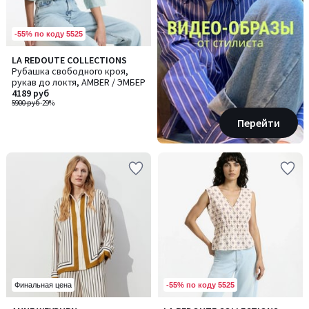
-55% по коду 5525
LA REDOUTE COLLECTIONS
Рубашка свободного кроя,
рукав до локтя, AMBER / ЭМБЕР
4189 руб
5900 руб
-29%
Перейти
-55% по коду 5525
Финальная цена