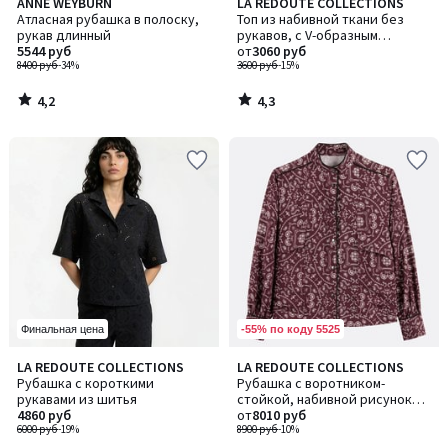
4,2
4,3
ANNE WEYBURN
LA REDOUTE COLLECTIONS
/ 5
/ 5
Атласная рубашка в полоску,
Топ из набивной ткани без
рукав длинный
рукавов, с V-образным
5544 руб
вырезом
от
3060 руб
8400 руб
-34%
3600 руб
-15%
4,2
4,3
/
/
5
5
-55% по коду 5525
Финальная цена
5
LA REDOUTE COLLECTIONS
LA REDOUTE COLLECTIONS
/
Рубашка с короткими
Рубашка с воротником-
5
рукавами из шитья
стойкой, набивной рисунок
4860 руб
пейсли
от
8010 руб
6000 руб
-19%
8900 руб
-10%