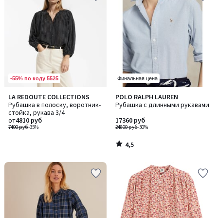
-55% по коду 5525
Финальная цена
4,5
LA REDOUTE COLLECTIONS
POLO RALPH LAUREN
/ 5
Рубашка в полоску, воротник-
Рубашка с длинными рукавами
стойка, рукава 3/4
от
4810 руб
17360 руб
7400 руб
-35%
24800 руб
-30%
4,5
/
5