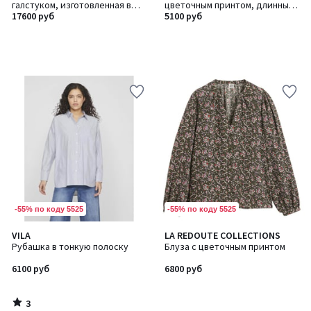
галстуком, изготовленная в
цветочным принтом, длинные
Европе
17600 руб
рукава
5100 руб
-55% по коду 5525
-55% по коду 5525
3
VILA
LA REDOUTE COLLECTIONS
/
Рубашка в тонкую полоску
Блуза с цветочным принтом
5
6100 руб
6800 руб
3
/