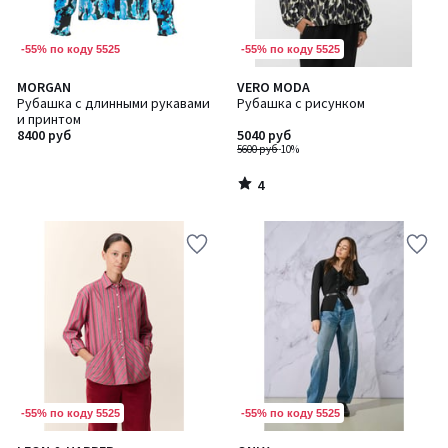
-55% по коду 5525
-55% по коду 5525
4
MORGAN
VERO MODA
/
Рубашка с длинными рукавами
Рубашка с рисунком
5
и принтом
8400 руб
5040 руб
5600 руб
-10%
4
/
5
-55% по коду 5525
-55% по коду 5525