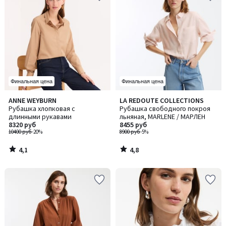
Финальная цена
Финальная цена
4,1
4,8
ANNE WEYBURN
LA REDOUTE COLLECTIONS
/ 5
/ 5
Рубашка хлопковая с
Рубашка свободного покроя
длинными рукавами
льняная, MARLENE / МАРЛЕН
8320 руб
8455 руб
10400 руб
-20%
8900 руб
-5%
4,1
4,8
/
/
5
5