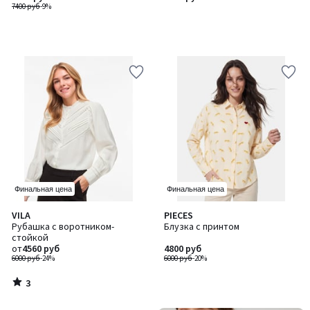
7400 руб
-9%
цветочным принтом
Финальная цена
Финальная цена
3
VILA
PIECES
/
Рубашка с воротником-
Блузка с принтом
5
стойкой
от
4560 руб
4800 руб
6000 руб
-24%
6000 руб
-20%
3
/
5