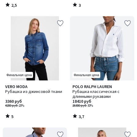
2,5
3
/
/
5
5
Финальная цена
Финальная цена
5
3,7
VERO MODA
POLO RALPH LAUREN
/
/ 5
Рубашка из джинсовой ткани
Рубашка классическая с
5
длинными рукавами
3360 руб
18410 руб
4200 руб
-20%
26300 руб
-30%
5
3,7
/
/
5
5