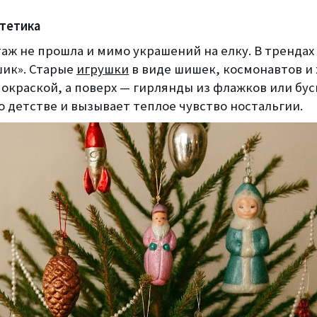
стетика
аж не прошла и мимо украшений на елку. В трендах 
шик». Старые
игрушки
в виде шишек, космонавтов и
окраской, а поверх — гирлянды из флажков или бусы
 детстве и вызывает теплое чувство ностальгии.