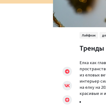
Лайфхак
д
Тренды 
Елка как гл
пространств
из еловых в
интерьер си
на елку на 20
красивые и 