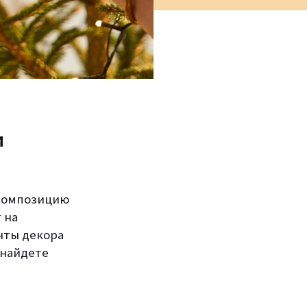
и
 композицию
 на
нты декора
найдете