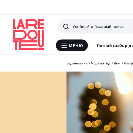
Поиск
Летний выбор д
МЕНЮ
Меню
La
Redoute
Вдохновение
Модный гид
Дом
Лайф