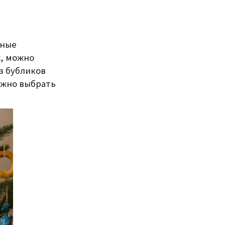
бные
х, можно
з бубликов
ожно выбрать