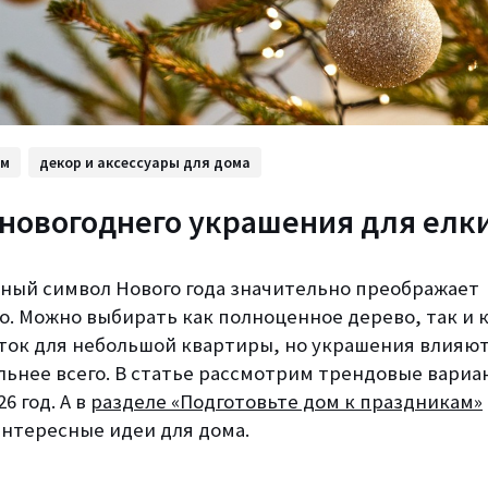
ом
декор и аксессуары для дома
новогоднего украшения для елк
авный символ Нового года значительно преображает
о. Можно выбирать как полноценное дерево, так и
еток для небольшой квартиры, но украшения влияют
льнее всего. В статье рассмотрим трендовые вариа
26 год. А в
разделе «Подготовьте дом к праздникам»
интересные идеи для дома.