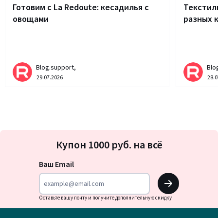
Готовим с La Redoute: кесадилья с
Текстиль
овощами
разных 
Blog.support,
Blo
29.07.2026
28.0
Подписка
Купон 1000 руб. на всё
на
новости
Ваш Email
OK
Оставьте вашу почту и получите дополнительную скидку