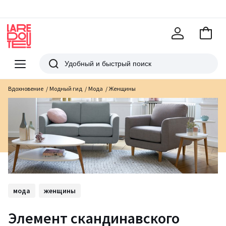
В
корзи
La
Redoute
Меню
Поиск
Вдохновение
Модный гид
Мода
Женщины
мода
женщины
Элемент скандинавского