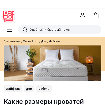
В
корзи
La
Redoute
Меню
Поиск
Вдохновение
Модный гид
Дом
Лайфхак
Лайфхак
дом
мебель
Какие размеры кроватей