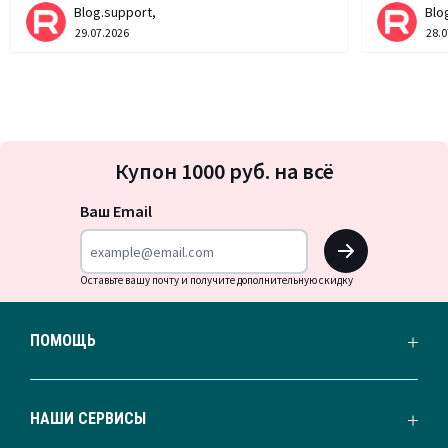
Blog.support,
Blo
29.07.2026
28.0
Подписка
Купон 1000 руб. на всё
на
новости
Ваш Email
OK
Оставьте вашу почту и получите дополнительную скидку
ПОМОЩЬ
НАШИ СЕРВИСЫ