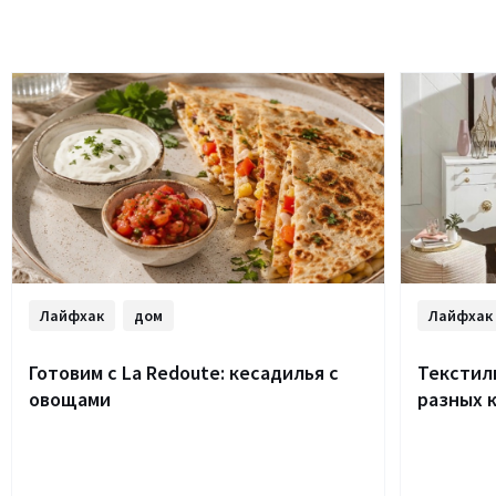
Лайфхак
дом
Лайфхак
Готовим с La Redoute: кесадилья с
Текстиль
овощами
разных 