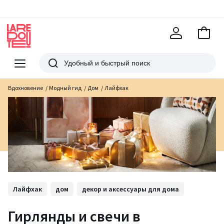
В
корзи
La
Redoute
Меню
Поиск
Вдохновение
Модный гид
Дом
Лайфхак
Лайфхак
дом
декор и аксессуары для дома
Гирлянды и свечи в