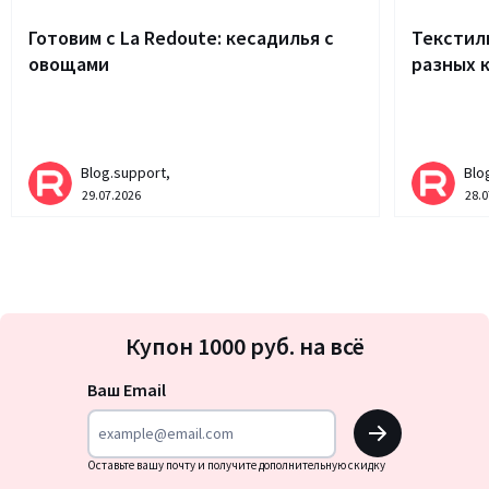
Готовим с La Redoute: кесадилья с
Текстиль
овощами
разных 
Blog.support,
Blo
29.07.2026
28.0
Подписка
Купон 1000 руб. на всё
на
новости
Ваш Email
OK
Оставьте вашу почту и получите дополнительную скидку